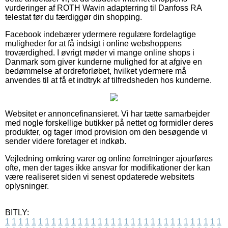
vurderinger af ROTH Wavin adapterring til Danfoss RA
telestat før du færdiggør din shopping.
Facebook indebærer ydermere regulære fordelagtige
muligheder for at få indsigt i online webshoppens
troværdighed. I øvrigt møder vi mange online shops i
Danmark som giver kunderne mulighed for at afgive en
bedømmelse af ordreforløbet, hvilket ydermere må
anvendes til at få et indtryk af tilfredsheden hos kunderne.
Websitet er annoncefinansieret. Vi har tætte samarbejder
med nogle forskellige butikker på nettet og formidler deres
produkter, og tager imod provision om den besøgende vi
sender videre foretager et indkøb.
Vejledning omkring varer og online forretninger ajourføres
ofte, men der tages ikke ansvar for modifikationer der kan
være realiseret siden vi senest opdaterede websitets
oplysninger.
BITLY:
1
1
1
1
1
1
1
1
1
1
1
1
1
1
1
1
1
1
1
1
1
1
1
1
1
1
1
1
1
1
1
1
1