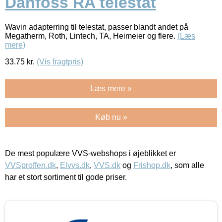
Danfoss RA telestat
Wavin adapterring til telestat, passer blandt andet på
Megatherm, Roth, Lintech, TA, Heimeier og flere.
(Læs
mere)
33.75
kr.
(Vis fragtpris)
Læs mere »
Køb nu »
De mest populære VVS-webshops i øjeblikket er
VVSproffen.dk
,
Elvvs.dk
,
VVS.dk
og
Frishop.dk
, som alle
har et stort sortiment til gode priser.