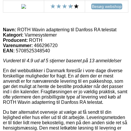
Besøg webshop
Navn:
ROTH Wavin adapterring til Danfoss RA telestat
Kategori:
Varmesystemer
Producent:
ROTH
Varenummer:
466296720
EAN:
5708525348540
Vurderet til
4.9
ud af 5 stjerner baseret på
13
anmeldelser
En del webbutikker i Danmark foreslår i vore dage diverse
forskellige muligheder for fragt. En af dem der er mest
anvendt er for nærværende levering til en pakkeshop, som
gør det muligt at hente de bestilte produkter når det passer
ind i din kalender. Fragtløsningen er jo vældig praktisk, samt
ofte ydermere den prisbilligste type af levering ved køb af
ROTH Wavin adapterring til Danfoss RA telestat.
Du bør alternativt overveje at vælge at få sendt til din
lejlighed eller hus eller ud til dit arbejde. Leveringsmetoden
er til tider lidt mere bekostelig, men på den anden side ret så
hensigtsmæssig. Den mest letkøbte løsning til levering er