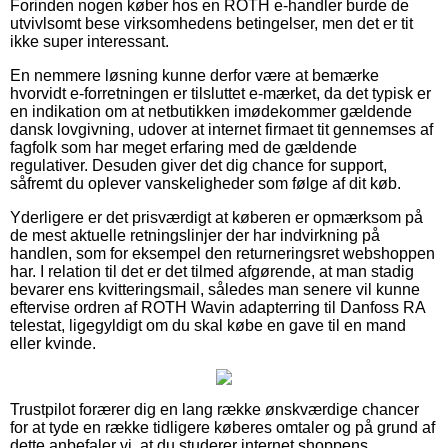
Forinden nogen køber hos en ROTH e-handler burde de
utvivlsomt bese virksomhedens betingelser, men det er tit
ikke super interessant.
En nemmere løsning kunne derfor være at bemærke
hvorvidt e-forretningen er tilsluttet e-mærket, da det typisk er
en indikation om at netbutikken imødekommer gældende
dansk lovgivning, udover at internet firmaet tit gennemses af
fagfolk som har meget erfaring med de gældende
regulativer. Desuden giver det dig chance for support,
såfremt du oplever vanskeligheder som følge af dit køb.
Yderligere er det prisværdigt at køberen er opmærksom på
de mest aktuelle retningslinjer der har indvirkning på
handlen, som for eksempel den returneringsret webshoppen
har. I relation til det er det tilmed afgørende, at man stadig
bevarer ens kvitteringsmail, således man senere vil kunne
eftervise ordren af ROTH Wavin adapterring til Danfoss RA
telestat, ligegyldigt om du skal købe en gave til en mand
eller kvinde.
Trustpilot forærer dig en lang række ønskværdige chancer
for at tyde en række tidligere køberes omtaler og på grund af
dette anbefaler vi, at du studerer internet shoppens