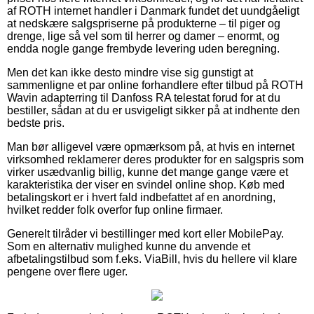
af ROTH internet handler i Danmark fundet det uundgåeligt
at nedskære salgspriserne på produkterne – til piger og
drenge, lige så vel som til herrer og damer – enormt, og
endda nogle gange frembyde levering uden beregning.
Men det kan ikke desto mindre vise sig gunstigt at
sammenligne et par online forhandlere efter tilbud på ROTH
Wavin adapterring til Danfoss RA telestat forud for at du
bestiller, sådan at du er usvigeligt sikker på at indhente den
bedste pris.
Man bør alligevel være opmærksom på, at hvis en internet
virksomhed reklamerer deres produkter for en salgspris som
virker usædvanlig billig, kunne det mange gange være et
karakteristika der viser en svindel online shop. Køb med
betalingskort er i hvert fald indbefattet af en anordning,
hvilket redder folk overfor fup online firmaer.
Generelt tilråder vi bestillinger med kort eller MobilePay.
Som en alternativ mulighed kunne du anvende et
afbetalingstilbud som f.eks. ViaBill, hvis du hellere vil klare
pengene over flere uger.