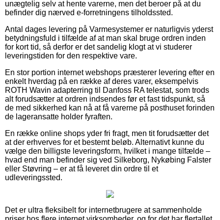
unægtelig selv at hente varerne, men det beroer på at du
befinder dig nærved e-forretningens tilholdssted.
Antal dages levering på Varmesystemer er naturligvis yderst
betydningsfuld i tilfælde af at man skal bruge ordren inden
for kort tid, så derfor er det sandelig klogt at vi studerer
leveringstiden for den respektive vare.
En stor portion internet webshops præsterer levering efter en
enkelt hverdag på en række af deres varer, eksempelvis
ROTH Wavin adapterring til Danfoss RA telestat, som trods
alt forudsætter at ordren indsendes før et fast tidspunkt, så
de med sikkerhed kan nå at få varerne på posthuset forinden
de lageransatte holder fyraften.
En række online shops yder fri fragt, men tit forudsætter det
at der erhverves for et bestemt beløb. Alternativt kunne du
vælge den billigste leveringsform, hvilket i mange tilfælde –
hvad end man befinder sig ved Silkeborg, Nykøbing Falster
eller Støvring – er at få leveret din ordre til et
udleveringssted.
Det er ultra fleksibelt for internetbrugere at sammenholde
priser hos flere internet virksomheder, og for det har flertallet