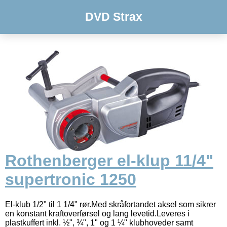
DVD Strax
Rothenberger el-klup 11/4"
supertronic 1250
El-klub 1/2" til 1 1/4" rør.Med skråfortandet aksel som sikrer
en konstant kraftoverførsel og lang levetid.Leveres i
plastkuffert inkl. ½", ¾", 1" og 1 ¼" klubhoveder samt