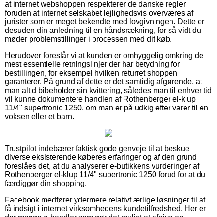
at internet webshoppen respekterer de danske regler,
foruden at internet selskabet lejlighedsvis overværes af
jurister som er meget bekendte med lovgivningen. Dette er
desuden din anledning til en håndsrækning, for så vidt du
møder problemstillinger i processen med dit køb.
Herudover foreslår vi at kunden er omhyggelig omkring de
mest essentielle retningslinjer der har betydning for
bestillingen, for eksempel hvilken returret shoppen
garanterer. På grund af dette er det samtidig afgørende, at
man altid bibeholder sin kvittering, således man til enhver tid
vil kunne dokumentere handlen af Rothenberger el-klup
11/4" supertronic 1250, om man er på udkig efter varer til en
voksen eller et barn.
Trustpilot indebærer faktisk gode genveje til at beskue
diverse eksisterende køberes erfaringer og af den grund
foreslåes det, at du analyserer e-butikkens vurderinger af
Rothenberger el-klup 11/4" supertronic 1250 forud for at du
færdiggør din shopping.
Facebook medfører ydermere relativt ærlige løsninger til at
få indsigt i internet virksomhedens kundetilfredshed. Her er