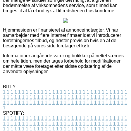
der mange e-handler som gør det muligt at afgive en
bedømmelse af virksomhedens service, som tilmed kan
bruges til at få et indtryk af tilfredsheden hos kunderne.
Hjemmesiden er finansieret af annonceindtægter. Vi har
samarbejder med flere internet firmaer idet vi introducerer
forretningernes tilbud, og høster provision hvis en af de
besøgende på vores side foretager et køb.
Informationer angående varer og butikker på nettet værnes
om hele tiden, men der tages forbehold for modifikationer
der måtte være foretaget efter sidste opdatering af de
anvendte oplysninger.
BITLY:
1
1
1
1
1
1
1
1
1
1
1
1
1
1
1
1
1
1
1
1
1
1
1
1
1
1
1
1
1
1
1
1
1
1
1
1
1
1
1
1
1
1
1
1
1
1
1
1
1
1
1
1
1
1
1
1
1
1
1
1
1
1
1
1
1
1
1
1
1
1
1
1
1
1
1
1
1
1
1
1
1
1
1
1
1
1
1
1
1
1
1
1
1
1
1
1
1
1
1
1
SPOTIFY:
1
1
1
1
1
1
1
1
1
1
1
1
1
1
1
1
1
1
1
1
1
1
1
1
1
1
1
1
1
1
1
1
1
1
1
1
1
1
1
1
1
1
1
1
1
1
1
1
1
1
1
1
1
1
1
1
1
1
1
1
1
1
1
1
1
1
1
1
1
1
1
1
1
1
1
1
1
1
1
1
1
1
1
1
1
1
1
1
1
1
1
1
1
1
1
1
1
1
1