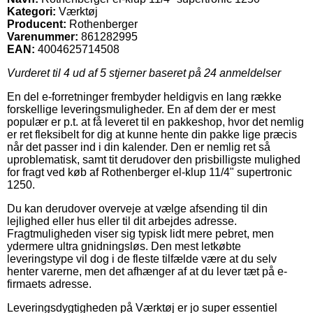
Kategori:
Værktøj
Producent:
Rothenberger
Varenummer:
861282995
EAN:
4004625714508
Vurderet til
4
ud af 5 stjerner baseret på
24
anmeldelser
En del e-forretninger frembyder heldigvis en lang række
forskellige leveringsmuligheder. En af dem der er mest
populær er p.t. at få leveret til en pakkeshop, hvor det nemlig
er ret fleksibelt for dig at kunne hente din pakke lige præcis
når det passer ind i din kalender. Den er nemlig ret så
uproblematisk, samt tit derudover den prisbilligste mulighed
for fragt ved køb af Rothenberger el-klup 11/4" supertronic
1250.
Du kan derudover overveje at vælge afsending til din
lejlighed eller hus eller til dit arbejdes adresse.
Fragtmuligheden viser sig typisk lidt mere pebret, men
ydermere ultra gnidningsløs. Den mest letkøbte
leveringstype vil dog i de fleste tilfælde være at du selv
henter varerne, men det afhænger af at du lever tæt på e-
firmaets adresse.
Leveringsdygtigheden på Værktøj er jo super essentiel