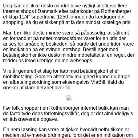
Dog kan det ikke desto mindre blive nyttigt at efterse flere
internet shops i Danmark efter rabatkoder på Rothenberger
el-klup 11/4" supertronic 1250 forinden du færdiggør din
shopping, så du er sikker på at få den mindst kostelige pris.
Man bør ikke desto mindre være så påpasselig, at såfremt
en forhandler på nettet markedsfører varer for en pris der
anses for umådelig beskeden, så burde det undertiden være
en indikation på en svindel netshop. Bestillinger med
betalingskort er ikke desto mindre indbefattet af en regel, der
redder os imod uærlige online webshops.
Vi slår generelt et slag for køb med betalingskort eller
mobilbetaling. Som en alternativ mulighed kunne du bruge
en afbetalingsordning som eksempelvis ViaBill, ifald du
ønsker at klare beløbet over tid.
Før folk shopper i en Rothenberger internet butik kan man
de facto tyde dens forretningsvilkår, dog er det almindeligvis
en tidskrævende opgave.
En nem løsning kan være at tjekke hvorvidt netbutikken er
medlem af e-mærke ordningen, fordi det er en indikation om