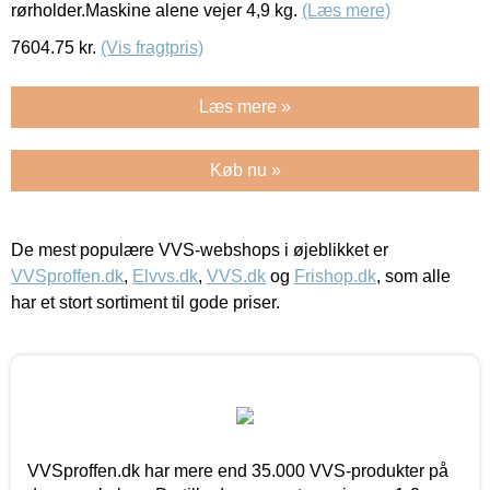
rørholder.Maskine alene vejer 4,9 kg.
(Læs mere)
7604.75
kr.
(Vis fragtpris)
Læs mere »
Køb nu »
De mest populære VVS-webshops i øjeblikket er
VVSproffen.dk
,
Elvvs.dk
,
VVS.dk
og
Frishop.dk
, som alle
har et stort sortiment til gode priser.
VVSproffen.dk har mere end 35.000 VVS-produkter på