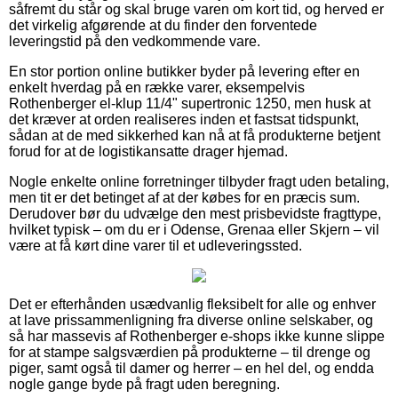
såfremt du står og skal bruge varen om kort tid, og herved er
det virkelig afgørende at du finder den forventede
leveringstid på den vedkommende vare.
En stor portion online butikker byder på levering efter en
enkelt hverdag på en række varer, eksempelvis
Rothenberger el-klup 11/4" supertronic 1250, men husk at
det kræver at orden realiseres inden et fastsat tidspunkt,
sådan at de med sikkerhed kan nå at få produkterne betjent
forud for at de logistikansatte drager hjemad.
Nogle enkelte online forretninger tilbyder fragt uden betaling,
men tit er det betinget af at der købes for en præcis sum.
Derudover bør du udvælge den mest prisbevidste fragttype,
hvilket typisk – om du er i Odense, Grenaa eller Skjern – vil
være at få kørt dine varer til et udleveringssted.
Det er efterhånden usædvanlig fleksibelt for alle og enhver
at lave prissammenligning fra diverse online selskaber, og
så har massevis af Rothenberger e-shops ikke kunne slippe
for at stampe salgsværdien på produkterne – til drenge og
piger, samt også til damer og herrer – en hel del, og endda
nogle gange byde på fragt uden beregning.