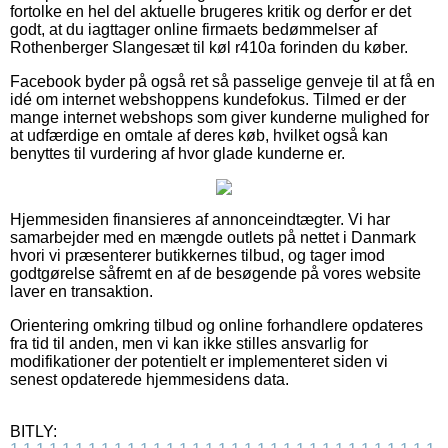
fortolke en hel del aktuelle brugeres kritik og derfor er det
godt, at du iagttager online firmaets bedømmelser af
Rothenberger Slangesæt til køl r410a forinden du køber.
Facebook byder på også ret så passelige genveje til at få en
idé om internet webshoppens kundefokus. Tilmed er der
mange internet webshops som giver kunderne mulighed for
at udfærdige en omtale af deres køb, hvilket også kan
benyttes til vurdering af hvor glade kunderne er.
Hjemmesiden finansieres af annonceindtægter. Vi har
samarbejder med en mængde outlets på nettet i Danmark
hvori vi præsenterer butikkernes tilbud, og tager imod
godtgørelse såfremt en af de besøgende på vores website
laver en transaktion.
Orientering omkring tilbud og online forhandlere opdateres
fra tid til anden, men vi kan ikke stilles ansvarlig for
modifikationer der potentielt er implementeret siden vi
senest opdaterede hjemmesidens data.
BITLY: