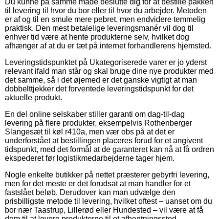
Du kunne på samme måde beslutte dig for at bestille pakken
til levering til hvor du bor eller til hvor du arbejder. Metoden
er af og til en smule mere pebret, men endvidere temmelig
praktisk. Den mest betalelige leveringsmanér vil dog til
enhver tid være at hente produkterne selv, hvilket dog
afhænger af at du er tæt på internet forhandlerens hjemsted.
Leveringstidspunktet på Ukategoriserede varer er jo yderst
relevant ifald man står og skal bruge dine nye produkter med
det samme, så i det øjemed er det ganske vigtigt at man
dobbelttjekker det forventede leveringstidspunkt for det
aktuelle produkt.
En del online selskaber stiller garanti om dag-til-dag
levering på flere produkter, eksempelvis Rothenberger
Slangesæt til køl r410a, men vær obs på at det er
underforstået at bestillingen placeres forud for et angivent
tidspunkt, med det formål at de garanteret kan nå at få ordren
ekspederet før logistikmedarbejderne tager hjem.
Nogle enkelte butikker på nettet præsterer gebyrfri levering,
men for det meste er det forudsat at man handler for et
fastslået beløb. Derudover kan man udvælge den
prisbilligste metode til levering, hvilket oftest – uanset om du
bor nær Taastrup, Lillerød eller Hundested – vil være at få
dem til at levere produkterne til et afhentningssted.