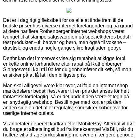
Det er i dag rigtig fleksibelt for os alle at finde frem til de
bedste priser hos diverse internet foretagender, og på grund
af dette har flere Rothenberger internet webshops været
tvunget til at stampe salgsværdien på specielt deres bedst i
test produkter – til babyer og børn, men også til voksne –
drastisk, og endda nogle gange sikre fragt uden gebyr.
Derfor kan det immervæk vise sig rentabelt at kigge forbi
enkelte online forhandlere efter rabat på Rothenberger
Slangesæt til køl r410a før du gennemfører dit køb, så man
er sikker på at få fat i den billigste pris.
Man skal alligevel være klar over, at ifald en internet shop
markedsfører bedst i test varer til en pris der anses for helt
fantastisk fordelagtig, så er det undertiden være et tegn på
en snydagtig webshop. Bestillinger med kort er på den
anden side en del af et regulativ, som sikrer køber overfor
uærlige internet outlets.
Vi anbefaler generelt kortkøb eller MobilePay. Alternativt bør
du bruge et afbetalingstilbud fra for eksempel ViaBill, når du
hellere vil afdrage omkostningerne over en længere periode.