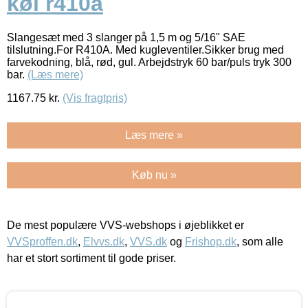
køl r410a
Slangesæt med 3 slanger på 1,5 m og 5/16" SAE
tilslutning.For R410A. Med kugleventiler.Sikker brug med
farvekodning, blå, rød, gul. Arbejdstryk 60 bar/puls tryk 300
bar.
(Læs mere)
1167.75
kr.
(Vis fragtpris)
Læs mere »
Køb nu »
De mest populære VVS-webshops i øjeblikket er
VVSproffen.dk
,
Elvvs.dk
,
VVS.dk
og
Frishop.dk
, som alle
har et stort sortiment til gode priser.