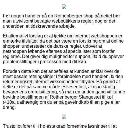
Før nogen handler på en Rothenberger shop på nettet bør
man utvivlsomt betragte webbutikkens regler, dog er det
undertiden et tidskrævende arbejde.
Et alternativt forslag er at tjekke om internet webshoppen er
e-mærke tilsluttet, da det bør være en forsikring om at online
shoppen understøtter de danske regler, udover at
netshoppen løbende efterses af specialister som forstår
reglerne. Det giver dig mulighed for support, ifald du oplever
problemstillinger i processen med dit køb.
Foruden dette kan det anbefales at kunden er klar over de
mest basale retningslinjer i forbindelse med handlen, fx den
returneringsret internet virksomheden tilbyder. På grund af
dette er det på samme måde essesentielt, at man stadig
bevarer ens ordrekvittering, så man en anden gang vil kunne
bevidne bestillingen af Rothenberger Slangesæt til køl
r410a, uafhængig om du er på gaveindkøb til en pige eller
dreng.
Trustpilot fører til i højeste grad fornemme løsninger til at