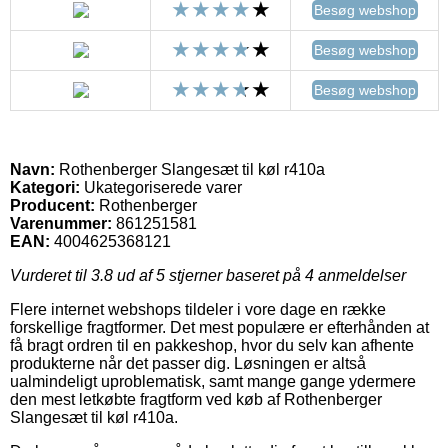
Besøg webshop
Besøg webshop
Besøg webshop
Navn:
Rothenberger Slangesæt til køl r410a
Kategori:
Ukategoriserede varer
Producent:
Rothenberger
Varenummer:
861251581
EAN:
4004625368121
Vurderet til
3.8
ud af 5 stjerner baseret på
4
anmeldelser
Flere internet webshops tildeler i vore dage en række
forskellige fragtformer. Det mest populære er efterhånden at
få bragt ordren til en pakkeshop, hvor du selv kan afhente
produkterne når det passer dig. Løsningen er altså
ualmindeligt uproblematisk, samt mange gange ydermere
den mest letkøbte fragtform ved køb af Rothenberger
Slangesæt til køl r410a.