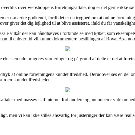
verblik over webshoppens forretningsaftale, dog er det gerne ikke særl
en er e-mærke godkendt, fordi det er en tryghed om at online forretnin
 giver det dig lejlighed til at blive assisteret, ifald du får vanskelig
asale vilkår der kan håndhæves i forbindelse med købet, som eksempelvi
 man til enhver tid vil kunne dokumentere bestillingen af Royal Axa no 
ige eksisterende brugeres vurderinger og på grund af dette er det at fo
ryk af online forretningens kundetilfredshed. Derudover ses en del on
vurdere kundetilfredsheden.
aftaler med massevis af internet forhandlere og annoncerer virksomhed
t, men vi kan ikke stilles ansvarlig for justeringer der kan være realis