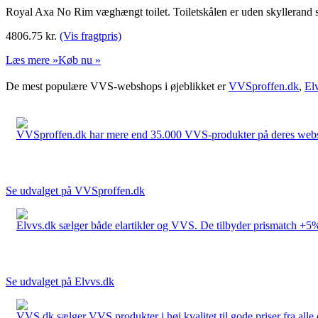
Royal Axa No Rim væghængt toilet. Toiletskålen er uden skyllerand s
4806.75
kr.
(Vis fragtpris)
Læs mere »
Køb nu »
De mest populære VVS-webshops i øjeblikket er
VVSproffen.dk
,
El
VVSproffen.dk har mere end 35.000 VVS-produkter på deres webshop
Se udvalget på VVSproffen.dk
Elvvs.dk sælger både elartikler og VVS. De tilbyder prismatch +5%,
Se udvalget på Elvvs.dk
VVS.dk sælger VVS produkter i høj kvalitet til gode priser fra al