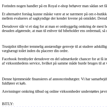
Forinden nogen handler på en Royal e-shop behøver man sådan set få o
Et alternativt forslag kunne måske være at se nærmere på om e-butikk
mellem evalueres af sagkyndige der kender lovene på området. Derudover
Derudover slår vi et slag for at man er omhyggelig omkring de mest b
desuden afgørende, at man til enhver tid bibeholder ens ordremail, så
Trustpilot tilbyder temmelig anstændige genveje til at studere adskill
væghængt toilet inden du placerer din ordre.
Facebook frembyder derudover en del udmærkede chancer for at få indt
af virksomhedens service, hvilket på samme måde burde bruges til at 
Denne hjemmeside finansieres af annonceindtægter. Vi har samarbejds
fuldfører et køb.
Anvisninger omkring tilbud og online virksomheder understøttes jævnlig
BITLY: