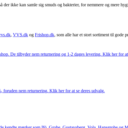
å der ikke kan samle sig smuds og bakterier, for nemmere og mere hyg
vvs.dk
,
VVS.dk
og
Frishop.dk
, som alle har et stort sortiment til gode pr
. De tilbyder nem returnering og 1-2 dages levering. Klik her for at 
 foruden nem returnering. Klik her for at se deres udvalg.
le de kendte mærker som Ifö, Grohe, Gustavsberg, Vola, Hansgrohe og Me