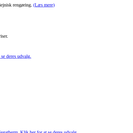
iejnisk rengøring.
(Læs mere)
iser.
se deres udvalg.
gatherm. Klik her for at se deres udvalg.