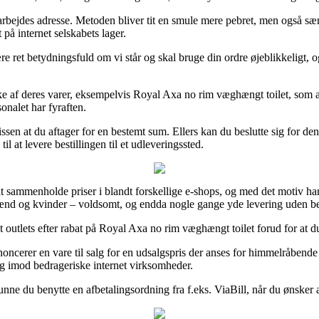
arbejdes adresse. Metoden bliver tit en smule mere pebret, men også særde
 på internet selskabets lager.
 ret betydningsfuld om vi står og skal bruge din ordre øjeblikkeligt, og
e af deres varer, eksempelvis Royal Axa no rim væghængt toilet, som alli
onalet har fyraften.
missen at du aftager for en bestemt sum. Ellers kan du beslutte sig for
l at levere bestillingen til et udleveringssted.
 sammenholde priser i blandt forskellige e-shops, og med det motiv har 
 mænd og kvinder – voldsomt, og endda nogle gange yde levering uden be
outlets efter rabat på Royal Axa no rim væghængt toilet forud for at du 
oncerer en vare til salg for en udsalgspris der anses for himmelråbend
ig imod bedrageriske internet virksomheder.
unne du benytte en afbetalingsordning fra f.eks. ViaBill, når du ønsker