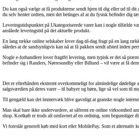
Du kan også vælge at få produkterne sendt hjem til dig eller ud til dit 
du selv henter ordren, men det betinges af at du fysisk befinder dig tæt
Leveringstidspunktet på Ukategoriserede varer kan i nogle tilfælde være
anslåede leveringstid på det aktuelle produkt.
En lang række online selskaber lover dag-til-dag fragt på en lang rækk
således at de sandsynligvis kan nå at få pakken sendt afsted inden pers
Nogle e-forhandlere lover fragtfri levering, men typisk er det så præ
befinder sig i Randers, Nørresundby eller Billund – vil være at få dem ti
Det er efterhånden ekstremt overkommeligt for almindelige dødelige at
salgsværdien på deres varer – til babyer og børn, lige så vel som til
Til gengæld kan det immervæk blive gavnligt at granske nogle internet 
Man skal bare ikke undervurdere, at såfremt en online virksomhed ann
shop. Kortkøb er trods alt omfavnet af en ordning, som begunstiger d
Vi foreslår generelt køb med kort eller MobilePay. Som et alternativ k