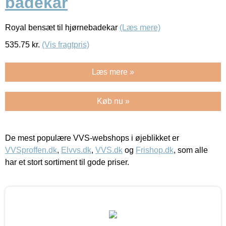
badekar
Royal bensæt til hjørnebadekar
(Læs mere)
535.75
kr.
(Vis fragtpris)
Læs mere »
Køb nu »
De mest populære VVS-webshops i øjeblikket er
VVSproffen.dk
,
Elvvs.dk
,
VVS.dk
og
Frishop.dk
, som alle
har et stort sortiment til gode priser.