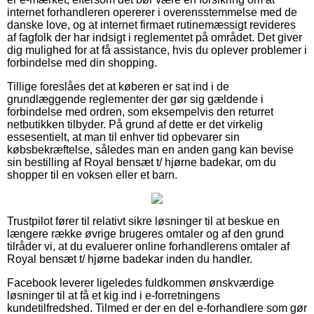
internet forhandleren opererer i overensstemmelse med de
danske love, og at internet firmaet rutinemæssigt revideres
af fagfolk der har indsigt i reglementet på området. Det giver
dig mulighed for at få assistance, hvis du oplever problemer i
forbindelse med din shopping.
Tillige foreslåes det at køberen er sat ind i de
grundlæggende reglementer der gør sig gældende i
forbindelse med ordren, som eksempelvis den returret
netbutikken tilbyder. På grund af dette er det virkelig
essesentielt, at man til enhver tid opbevarer sin
købsbekræftelse, således man en anden gang kan bevise
sin bestilling af Royal bensæt t/ hjørne badekar, om du
shopper til en voksen eller et barn.
Trustpilot fører til relativt sikre løsninger til at beskue en
længere række øvrige brugeres omtaler og af den grund
tilråder vi, at du evaluerer online forhandlerens omtaler af
Royal bensæt t/ hjørne badekar inden du handler.
Facebook leverer ligeledes fuldkommen ønskværdige
løsninger til at få et kig ind i e-forretningens
kundetilfredshed. Tilmed er der en del e-forhandlere som gør