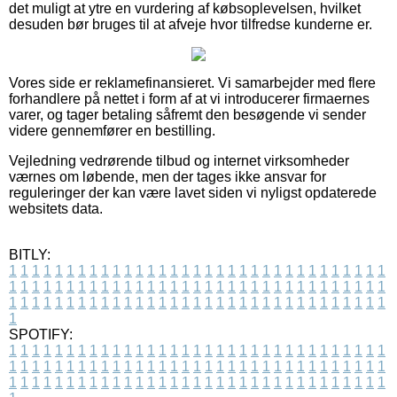
det muligt at ytre en vurdering af købsoplevelsen, hvilket
desuden bør bruges til at afveje hvor tilfredse kunderne er.
Vores side er reklamefinansieret. Vi samarbejder med flere
forhandlere på nettet i form af at vi introducerer firmaernes
varer, og tager betaling såfremt den besøgende vi sender
videre gennemfører en bestilling.
Vejledning vedrørende tilbud og internet virksomheder
værnes om løbende, men der tages ikke ansvar for
reguleringer der kan være lavet siden vi nyligst opdaterede
websitets data.
BITLY:
1
1
1
1
1
1
1
1
1
1
1
1
1
1
1
1
1
1
1
1
1
1
1
1
1
1
1
1
1
1
1
1
1
1
1
1
1
1
1
1
1
1
1
1
1
1
1
1
1
1
1
1
1
1
1
1
1
1
1
1
1
1
1
1
1
1
1
1
1
1
1
1
1
1
1
1
1
1
1
1
1
1
1
1
1
1
1
1
1
1
1
1
1
1
1
1
1
1
1
1
SPOTIFY:
1
1
1
1
1
1
1
1
1
1
1
1
1
1
1
1
1
1
1
1
1
1
1
1
1
1
1
1
1
1
1
1
1
1
1
1
1
1
1
1
1
1
1
1
1
1
1
1
1
1
1
1
1
1
1
1
1
1
1
1
1
1
1
1
1
1
1
1
1
1
1
1
1
1
1
1
1
1
1
1
1
1
1
1
1
1
1
1
1
1
1
1
1
1
1
1
1
1
1