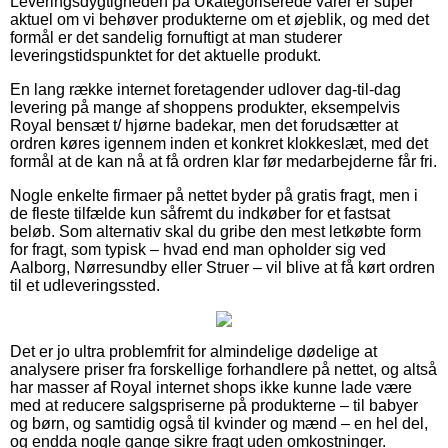
Leveringsdygtigheden på Ukategoriserede varer er super
aktuel om vi behøver produkterne om et øjeblik, og med det
formål er det sandelig fornuftigt at man studerer
leveringstidspunktet for det aktuelle produkt.
En lang række internet foretagender udlover dag-til-dag
levering på mange af shoppens produkter, eksempelvis
Royal bensæt t/ hjørne badekar, men det forudsætter at
ordren køres igennem inden et konkret klokkeslæt, med det
formål at de kan nå at få ordren klar før medarbejderne får fri.
Nogle enkelte firmaer på nettet byder på gratis fragt, men i
de fleste tilfælde kun såfremt du indkøber for et fastsat
beløb. Som alternativ skal du gribe den mest letkøbte form
for fragt, som typisk – hvad end man opholder sig ved
Aalborg, Nørresundby eller Struer – vil blive at få kørt ordren
til et udleveringssted.
Det er jo ultra problemfrit for almindelige dødelige at
analysere priser fra forskellige forhandlere på nettet, og altså
har masser af Royal internet shops ikke kunne lade være
med at reducere salgspriserne på produkterne – til babyer
og børn, og samtidig også til kvinder og mænd – en hel del,
og endda nogle gange sikre fragt uden omkostninger.