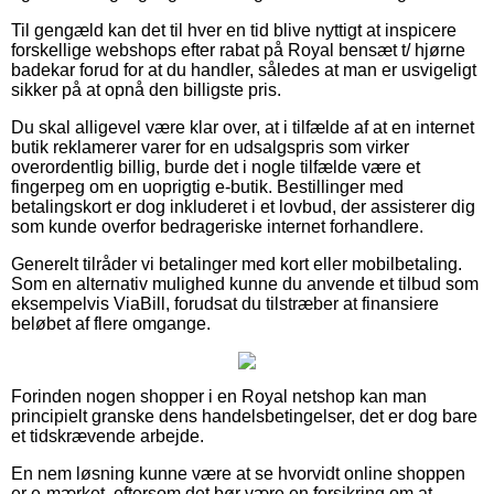
Til gengæld kan det til hver en tid blive nyttigt at inspicere
forskellige webshops efter rabat på Royal bensæt t/ hjørne
badekar forud for at du handler, således at man er usvigeligt
sikker på at opnå den billigste pris.
Du skal alligevel være klar over, at i tilfælde af at en internet
butik reklamerer varer for en udsalgspris som virker
overordentlig billig, burde det i nogle tilfælde være et
fingerpeg om en uoprigtig e-butik. Bestillinger med
betalingskort er dog inkluderet i et lovbud, der assisterer dig
som kunde overfor bedrageriske internet forhandlere.
Generelt tilråder vi betalinger med kort eller mobilbetaling.
Som en alternativ mulighed kunne du anvende et tilbud som
eksempelvis ViaBill, forudsat du tilstræber at finansiere
beløbet af flere omgange.
Forinden nogen shopper i en Royal netshop kan man
principielt granske dens handelsbetingelser, det er dog bare
et tidskrævende arbejde.
En nem løsning kunne være at se hvorvidt online shoppen
er e-mærket, eftersom det bør være en forsikring om at