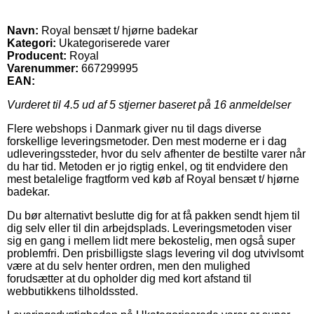
Navn:
Royal bensæt t/ hjørne badekar
Kategori:
Ukategoriserede varer
Producent:
Royal
Varenummer:
667299995
EAN:
Vurderet til
4.5
ud af 5 stjerner baseret på
16
anmeldelser
Flere webshops i Danmark giver nu til dags diverse
forskellige leveringsmetoder. Den mest moderne er i dag
udleveringssteder, hvor du selv afhenter de bestilte varer når
du har tid. Metoden er jo rigtig enkel, og tit endvidere den
mest betalelige fragtform ved køb af Royal bensæt t/ hjørne
badekar.
Du bør alternativt beslutte dig for at få pakken sendt hjem til
dig selv eller til din arbejdsplads. Leveringsmetoden viser
sig en gang i mellem lidt mere bekostelig, men også super
problemfri. Den prisbilligste slags levering vil dog utvivlsomt
være at du selv henter ordren, men den mulighed
forudsætter at du opholder dig med kort afstand til
webbutikkens tilholdssted.