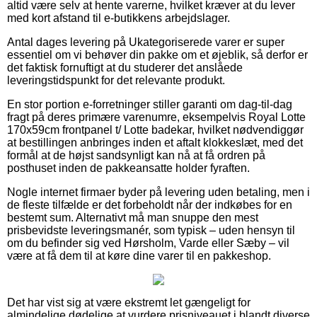
altid være selv at hente varerne, hvilket kræver at du lever
med kort afstand til e-butikkens arbejdslager.
Antal dages levering på Ukategoriserede varer er super
essentiel om vi behøver din pakke om et øjeblik, så derfor er
det faktisk fornuftigt at du studerer det anslåede
leveringstidspunkt for det relevante produkt.
En stor portion e-forretninger stiller garanti om dag-til-dag
fragt på deres primære varenumre, eksempelvis Royal Lotte
170x59cm frontpanel t/ Lotte badekar, hvilket nødvendiggør
at bestillingen anbringes inden et aftalt klokkeslæt, med det
formål at de højst sandsynligt kan nå at få ordren på
posthuset inden de pakkeansatte holder fyraften.
Nogle internet firmaer byder på levering uden betaling, men i
de fleste tilfælde er det forbeholdt når der indkøbes for en
bestemt sum. Alternativt må man snuppe den mest
prisbevidste leveringsmanér, som typisk – uden hensyn til
om du befinder sig ved Hørsholm, Varde eller Sæby – vil
være at få dem til at køre dine varer til en pakkeshop.
Det har vist sig at være ekstremt let gængeligt for
almindelige dødelige at vurdere prisniveauet i blandt diverse