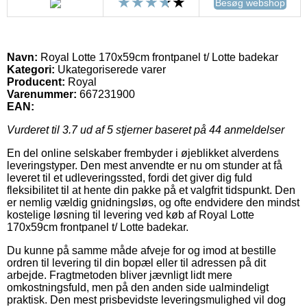
Besøg webshop
Navn:
Royal Lotte 170x59cm frontpanel t/ Lotte badekar
Kategori:
Ukategoriserede varer
Producent:
Royal
Varenummer:
667231900
EAN:
Vurderet til
3.7
ud af 5 stjerner baseret på
44
anmeldelser
En del online selskaber frembyder i øjeblikket alverdens
leveringstyper. Den mest anvendte er nu om stunder at få
leveret til et udleveringssted, fordi det giver dig fuld
fleksibilitet til at hente din pakke på et valgfrit tidspunkt. Den
er nemlig vældig gnidningsløs, og ofte endvidere den mindst
kostelige løsning til levering ved køb af Royal Lotte
170x59cm frontpanel t/ Lotte badekar.
Du kunne på samme måde afveje for og imod at bestille
ordren til levering til din bopæl eller til adressen på dit
arbejde. Fragtmetoden bliver jævnligt lidt mere
omkostningsfuld, men på den anden side ualmindeligt
praktisk. Den mest prisbevidste leveringsmulighed vil dog