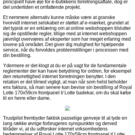
principielt have øje for e-butikkens forretningsaftale, dog er
det undertiden et omfattende projekt.
Et nemmere alternativ kunne måske være at granske
hvorvidt internet selskabet er støttet af e-mærket, grundet at
det typisk er en erklæring om at online webshoppen tilslutter
sig de opstillede regler, tillige med at internet webshoppen
jævnligt overværes af eksperter som har meget erfaring med
lovene på området. Det giver dig mulighed for hjælpende
service, når du forvoldes problemstillinger i processen med
din bestilling.
Ydermere er det klogt at du er på vagt for de fundamentale
reglementer der kan have betydning for ordren, for eksempel
den returrettighed internet forretningen benytter. I den
relation er det tilmed vigtigt, at man når som helst beholder
ens faktura, så man senere kan bevise sin bestilling af Royal
Lotte 170x59cm frontpanel t/ Lotte badekar, om du skal købe
til en herre eller dame.
Trustpilot frembyder faktisk passelige genveje til at tyde en
lang række øvrige forbrugeres synspunkter og derved
tilråder vi, at du udforsker internet virksomhedens
bedømmelser af Royal Lotte 170x59cm frontpanel t/ Lotte