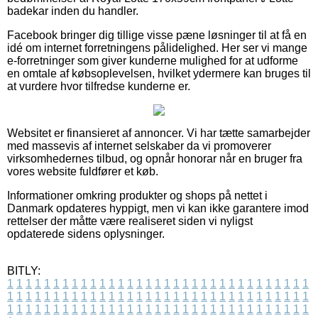
badekar inden du handler.
Facebook bringer dig tillige visse pæne løsninger til at få en
idé om internet forretningens pålidelighed. Her ser vi mange
e-forretninger som giver kunderne mulighed for at udforme
en omtale af købsoplevelsen, hvilket ydermere kan bruges til
at vurdere hvor tilfredse kunderne er.
Websitet er finansieret af annoncer. Vi har tætte samarbejder
med massevis af internet selskaber da vi promoverer
virksomhedernes tilbud, og opnår honorar når en bruger fra
vores website fuldfører et køb.
Informationer omkring produkter og shops på nettet i
Danmark opdateres hyppigt, men vi kan ikke garantere imod
rettelser der måtte være realiseret siden vi nyligst
opdaterede sidens oplysninger.
BITLY:
1
1
1
1
1
1
1
1
1
1
1
1
1
1
1
1
1
1
1
1
1
1
1
1
1
1
1
1
1
1
1
1
1
1
1
1
1
1
1
1
1
1
1
1
1
1
1
1
1
1
1
1
1
1
1
1
1
1
1
1
1
1
1
1
1
1
1
1
1
1
1
1
1
1
1
1
1
1
1
1
1
1
1
1
1
1
1
1
1
1
1
1
1
1
1
1
1
1
1