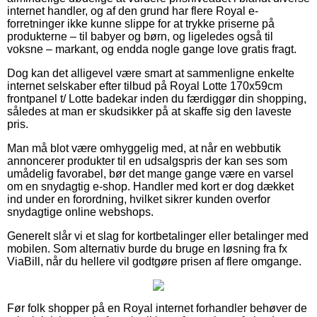
internet handler, og af den grund har flere Royal e-
forretninger ikke kunne slippe for at trykke priserne på
produkterne – til babyer og børn, og ligeledes også til
voksne – markant, og endda nogle gange love gratis fragt.
Dog kan det alligevel være smart at sammenligne enkelte
internet selskaber efter tilbud på Royal Lotte 170x59cm
frontpanel t/ Lotte badekar inden du færdiggør din shopping,
således at man er skudsikker på at skaffe sig den laveste
pris.
Man må blot være omhyggelig med, at når en webbutik
annoncerer produkter til en udsalgspris der kan ses som
umådelig favorabel, bør det mange gange være en varsel
om en snydagtig e-shop. Handler med kort er dog dækket
ind under en forordning, hvilket sikrer kunden overfor
snydagtige online webshops.
Generelt slår vi et slag for kortbetalinger eller betalinger med
mobilen. Som alternativ burde du bruge en løsning fra fx
ViaBill, når du hellere vil godtgøre prisen af flere omgange.
Før folk shopper på en Royal internet forhandler behøver de