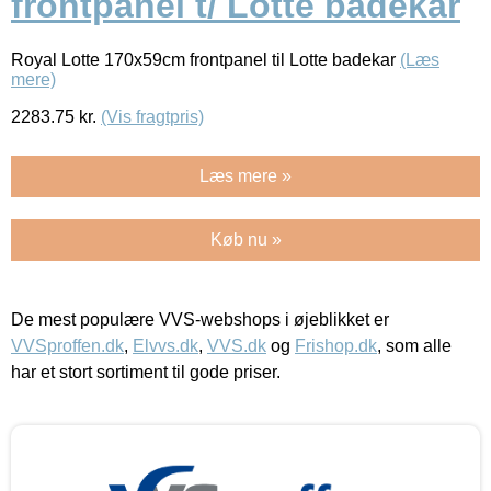
frontpanel t/ Lotte badekar
Royal Lotte 170x59cm frontpanel til Lotte badekar
(Læs
mere)
2283.75
kr.
(Vis fragtpris)
Læs mere »
Køb nu »
De mest populære VVS-webshops i øjeblikket er
VVSproffen.dk
,
Elvvs.dk
,
VVS.dk
og
Frishop.dk
, som alle
har et stort sortiment til gode priser.