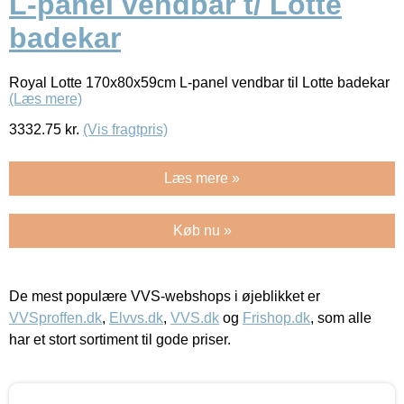
L-panel vendbar t/ Lotte
badekar
Royal Lotte 170x80x59cm L-panel vendbar til Lotte badekar
(Læs mere)
3332.75
kr.
(Vis fragtpris)
Læs mere »
Køb nu »
De mest populære VVS-webshops i øjeblikket er
VVSproffen.dk
,
Elvvs.dk
,
VVS.dk
og
Frishop.dk
, som alle
har et stort sortiment til gode priser.