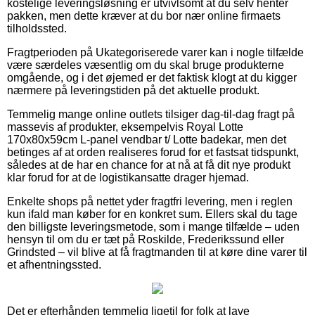
kostelige leveringsløsning er utvivlsomt at du selv henter
pakken, men dette kræver at du bor nær online firmaets
tilholdssted.
Fragtperioden på Ukategoriserede varer kan i nogle tilfælde
være særdeles væsentlig om du skal bruge produkterne
omgående, og i det øjemed er det faktisk klogt at du kigger
nærmere på leveringstiden på det aktuelle produkt.
Temmelig mange online outlets tilsiger dag-til-dag fragt på
massevis af produkter, eksempelvis Royal Lotte
170x80x59cm L-panel vendbar t/ Lotte badekar, men det
betinges af at orden realiseres forud for et fastsat tidspunkt,
således at de har en chance for at nå at få dit nye produkt
klar forud for at de logistikansatte drager hjemad.
Enkelte shops på nettet yder fragtfri levering, men i reglen
kun ifald man køber for en konkret sum. Ellers skal du tage
den billigste leveringsmetode, som i mange tilfælde – uden
hensyn til om du er tæt på Roskilde, Frederikssund eller
Grindsted – vil blive at få fragtmanden til at køre dine varer til
et afhentningssted.
Det er efterhånden temmelig ligetil for folk at lave