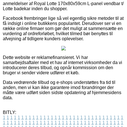
anmeldelser af Royal Lotte 170x80x59cm L-panel vendbar t/
Lotte badekar inden du shopper.
Facebook frembringer lige så vel egentlig sikre metoder til at
få indsigt i online butikkens popularitet. Derudover ser vi en
række online firmaer som gør det muligt at sammensætte en
vurdering af ordreforløbet, hvilket tilmed bør benyttes til
afvejning af tidligere kunders oplevelser.
Dette website er reklamefinansieret. Vi har
samarbejdsaftaler med et hav af internet virksomheder da vi
introducerer deres tilbud, og opnår kommission om den
bruger vi sender videre udfører et køb.
Data vedrørende tilbud og e-shops understøttes fra tid til
anden, men vi kan ikke garantere imod forandringer der
måtte være udført siden sidste opdatering af hjemmesidens
data.
BITLY:
1
1
1
1
1
1
1
1
1
1
1
1
1
1
1
1
1
1
1
1
1
1
1
1
1
1
1
1
1
1
1
1
1
1
1
1
1
1
1
1
1
1
1
1
1
1
1
1
1
1
1
1
1
1
1
1
1
1
1
1
1
1
1
1
1
1