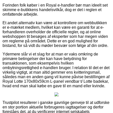
Forinden folk køber i en Royal e-handler bør man ideelt set
skimme e-butikkens handelsvilkår, dog er det i reglen et
omfattende arbejde.
Et andet alternativ kan være at kontrollere om webbutikken
er e-mærket medlem, hvilket kan være en garanti for at e-
forhandleren overholder de officielle regler, og at online
webshoppen tit besøges af eksperter som har megen viden
om reglerne på området. Dette er en god mulighed for
bistand, for så vidt du møder besvær som følge af din ordre.
Ydermere slår vi et slag for at man er vaks omkring de
primære betingelser der kan have betydning for
transaktionen, som eksempelvis hvilken
ombytningsrettighed e-handlen bruger. I relation til det er det
virkelig vigtigt, at man altid gemmer ens kvitteringsmail,
således man en anden gang vil kunne påvise bestillingen af
Royal Lotte 170x80x59cm L-panel vendbar t/ Lotte badekar,
hvad end man skal købe en gave til en mand eller kvinde.
Trustpilot resulterer i ganske gavnlige genveje til at udforske
en stor portion aktuelle forbrugeres iagttagelser og derfor
foreslåes det, at du verificerer internet selskabets