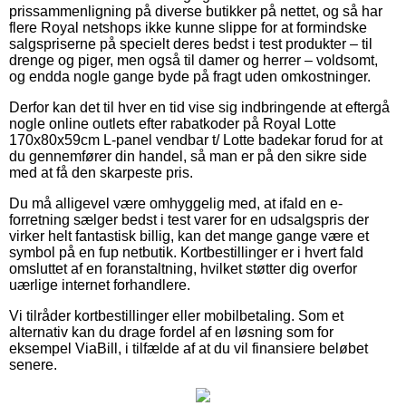
prissammenligning på diverse butikker på nettet, og så har
flere Royal netshops ikke kunne slippe for at formindske
salgspriserne på specielt deres bedst i test produkter – til
drenge og piger, men også til damer og herrer – voldsomt,
og endda nogle gange byde på fragt uden omkostninger.
Derfor kan det til hver en tid vise sig indbringende at eftergå
nogle online outlets efter rabatkoder på Royal Lotte
170x80x59cm L-panel vendbar t/ Lotte badekar forud for at
du gennemfører din handel, så man er på den sikre side
med at få den skarpeste pris.
Du må alligevel være omhyggelig med, at ifald en e-
forretning sælger bedst i test varer for en udsalgspris der
virker helt fantastisk billig, kan det mange gange være et
symbol på en fup netbutik. Kortbestillinger er i hvert fald
omsluttet af en foranstaltning, hvilket støtter dig overfor
uærlige internet forhandlere.
Vi tilråder kortbestillinger eller mobilbetaling. Som et
alternativ kan du drage fordel af en løsning som for
eksempel ViaBill, i tilfælde af at du vil finansiere beløbet
senere.