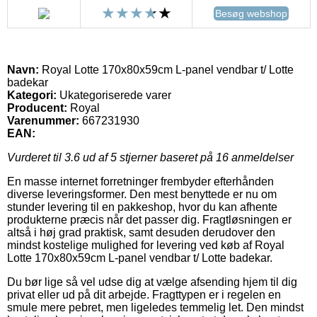
Besøg webshop
Navn:
Royal Lotte 170x80x59cm L-panel vendbar t/ Lotte
badekar
Kategori:
Ukategoriserede varer
Producent:
Royal
Varenummer:
667231930
EAN:
Vurderet til
3.6
ud af 5 stjerner baseret på
16
anmeldelser
En masse internet forretninger frembyder efterhånden
diverse leveringsformer. Den mest benyttede er nu om
stunder levering til en pakkeshop, hvor du kan afhente
produkterne præcis når det passer dig. Fragtløsningen er
altså i høj grad praktisk, samt desuden derudover den
mindst kostelige mulighed for levering ved køb af Royal
Lotte 170x80x59cm L-panel vendbar t/ Lotte badekar.
Du bør lige så vel udse dig at vælge afsending hjem til dig
privat eller ud på dit arbejde. Fragttypen er i regelen en
smule mere pebret, men ligeledes temmelig let. Den mindst