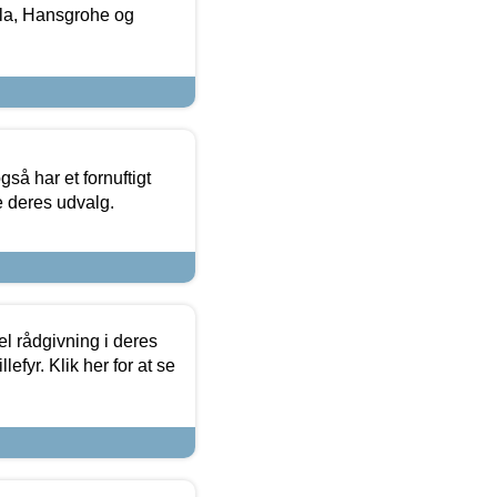
la, Hansgrohe og
så har et fornuftigt
se deres udvalg.
el rådgivning i deres
efyr. Klik her for at se