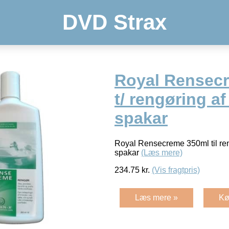
DVD Strax
Royal Rensec
t/ rengøring a
spakar
Royal Rensecreme 350ml til ren
spakar
(Læs mere)
234.75
kr.
(Vis fragtpris)
Læs mere »
Kø