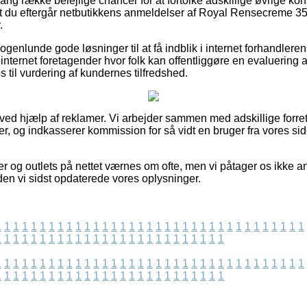
 lang række belejlige chancer for at fortolke adskillige øvrige k
 at du eftergår netbutikkens anmeldelser af Royal Rensecreme 35
.
genlunde gode løsninger til at få indblik i internet forhandlere
nternet foretagender hvor folk kan offentliggøre en evaluering 
 til vurdering af kundernes tilfredshed.
 ved hjælp af reklamer. Vi arbejder sammen med adskillige forretn
er, og indkasserer kommission for så vidt en bruger fra vores sid
 og outlets på nettet værnes om ofte, men vi påtager os ikke an
siden vi sidst opdaterede vores oplysninger.
1
1
1
1
1
1
1
1
1
1
1
1
1
1
1
1
1
1
1
1
1
1
1
1
1
1
1
1
1
1
1
1
1
1
1
1
1
1
1
1
1
1
1
1
1
1
1
1
1
1
1
1
1
1
1
1
1
1
1
1
1
1
1
1
1
1
1
1
1
1
1
1
1
1
1
1
1
1
1
1
1
1
1
1
1
1
1
1
1
1
1
1
1
1
1
1
1
1
1
1
1
1
1
1
1
1
1
1
1
1
1
1
1
1
1
1
1
1
1
1
1
1