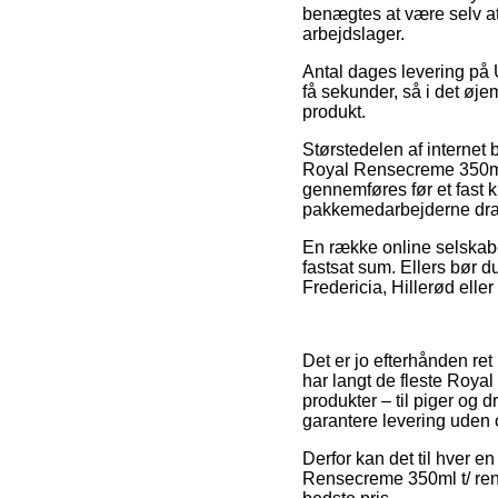
benægtes at være selv at
arbejdslager.
Antal dages levering på 
få sekunder, så i det øje
produkt.
Størstedelen af internet 
Royal Rensecreme 350ml 
gennemføres før et fast k
pakkemedarbejderne dra
En række online selskaber
fastsat sum. Ellers bør 
Fredericia, Hillerød eller 
Det er jo efterhånden ret
har langt de fleste Royal
produkter – til piger og 
garantere levering uden
Derfor kan det til hver e
Rensecreme 350ml t/ reng