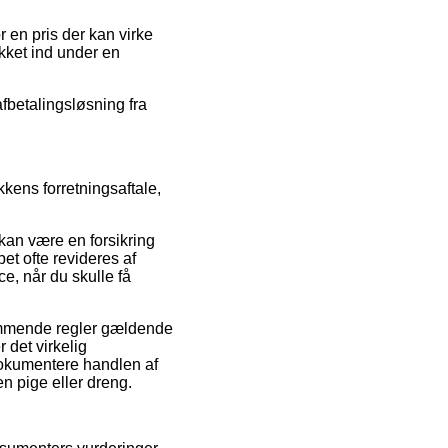
 en pris der kan virke
kket ind under en
fbetalingsløsning fra
kens forretningsaftale,
 kan være en forsikring
bet ofte revideres af
e, når du skulle få
kommende regler gældende
r det virkelig
dokumentere handlen af
n pige eller dreng.