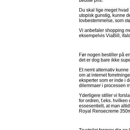
bedste pris.
Du skal lige meget hvad 
utopisk gunstig, kunne d
lovbestemmelse, som stø
Vi anbefaler shopping me
eksempelvis ViaBill, ifal
Før nogen bestiller på en
det er dog bare ikke supe
Et nemt alternativ kunne 
om at internet forretninge
eksperter som er inde i 
dilemmaer i processen m
Yderligere stiller vi f
for ordren, f.eks. hvilken 
essesentielt, at man alt
Royal Rensecreme 350ml t