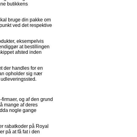
ine butikkens
skal bruge din pakke om
dspunkt ved det respektive
rodukter, eksempelvis
ndiggør at bestillingen
skippet afsted inden
mt der handles for en
man opholder sig nær
et udleveringssted.
-firmaer, og af den grund
 på mange af deres
 endda nogle gange
fter rabatkoder på Royal
 på at få fat i den