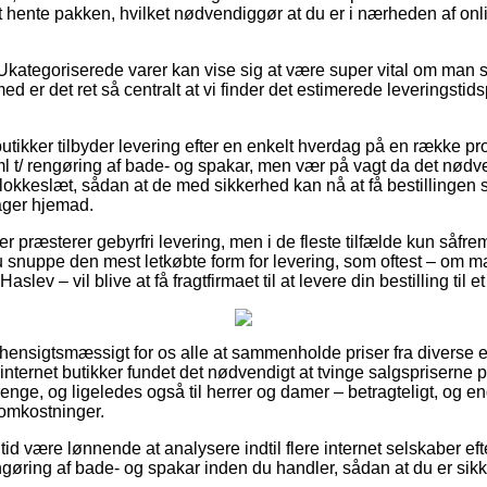
 hente pakken, hvilket nødvendiggør at du er i nærheden af onl
Ukategoriserede varer kan vise sig at være super vital om man 
med er det ret så centralt at vi finder det estimerede leveringsti
butikker tilbyder levering efter en enkelt hverdag på en række p
t/ rengøring af bade- og spakar, men vær på vagt da det nødve
lokkeslæt, sådan at de med sikkerhed kan nå at få bestillingen 
ger hjemad.
 præsterer gebyrfri levering, men i de fleste tilfælde kun såfre
du snuppe den mest letkøbte form for levering, som oftest – om 
Haslev – vil blive at få fragtfirmaet til at levere din bestilling til 
 hensigtsmæssigt for os alle at sammenholde priser fra diverse e
 internet butikker fundet det nødvendigt at tvinge salgspriserne
drenge, og ligeledes også til herrer og damer – betragteligt, og
 omkostninger.
n tid være lønnende at analysere indtil flere internet selskaber e
øring af bade- og spakar inden du handler, sådan at du er sikker