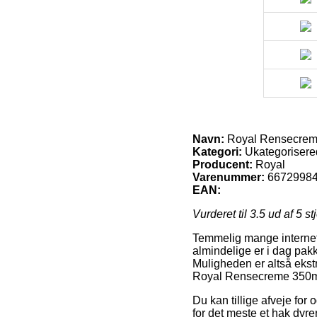
Navn:
Royal Rensecreme 
Kategori:
Ukategorisere
Producent:
Royal
Varenummer:
6672998
EAN:
Vurderet til
3.5
ud af 5 st
Temmelig mange internet 
almindelige er i dag pak
Muligheden er altså ekst
Royal Rensecreme 350ml 
Du kan tillige afveje for
for det meste et hak dyr