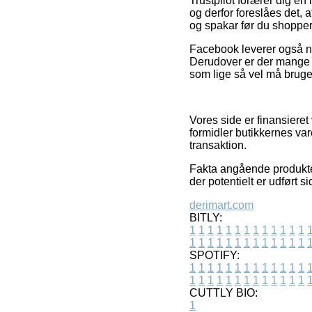
Trustpilot forærer dig en
og derfor foreslåes det,
og spakar før du shopper
Facebook leverer også no
Derudover er der mange i
som lige så vel må bruges
Vores side er finansieret
formidler butikkernes var
transaktion.
Fakta angående produkter
der potentielt er udført 
derimart.com
BITLY:
1
1
1
1
1
1
1
1
1
1
1
1
1
1
1
1
1
1
1
1
1
1
1
1
1
1
SPOTIFY:
1
1
1
1
1
1
1
1
1
1
1
1
1
1
1
1
1
1
1
1
1
1
1
1
1
1
CUTTLY BIO:
1