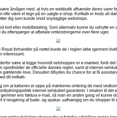
være årvågen med, at hvis en webbutik afhænder deres varer for
et ofte være et tegn på en uægte e-shop. Kortkøb er trods alt dæ
tter dig som kunde imod snydagtige webshops.
d kort eller mobilbetaling. Som alternativ kunne du udnytte en a
d du efterspørger at afbetale omkostningerne over flere uger.
 Royal forhandler på nettet burde de i reglen løbe igennem butik
r interessant.
derfor være at kigge hvorvidt netshoppen er e-mærket, fordi det
n opretholder de officielle danske regler, samt at internet selska
de gældende love. Desuden tilbydes du chance for at få assistanc
ed dit indkøb.
orslag om at køberen er oppe på mærkerne omkring de mest ved
ombytningspolitik internet selskabet garanterer. I relation til det e
id gemmer ens faktura e-mail, så man en anden gang vil kunne 
/ rengøring af bade- og spakar, uafhængig om du shopper til e