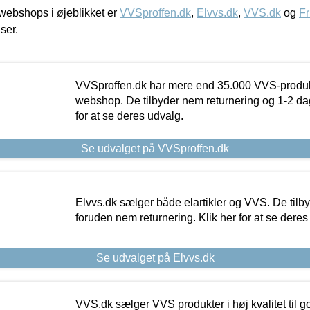
ebshops i øjeblikket er
VVSproffen.dk
,
Elvvs.dk
,
VVS.dk
og
Fr
iser.
VVSproffen.dk har mere end 35.000 VVS-produk
webshop. De tilbyder nem returnering og 1-2 dag
for at se deres udvalg.
Se udvalget på VVSproffen.dk
Elvvs.dk sælger både elartikler og VVS. De tilb
foruden nem returnering. Klik her for at se deres
Se udvalget på Elvvs.dk
VVS.dk sælger VVS produkter i høj kvalitet til go