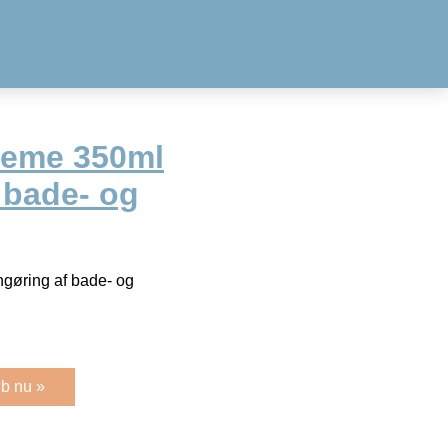
reme 350ml
f bade- og
gøring af bade- og
b nu »