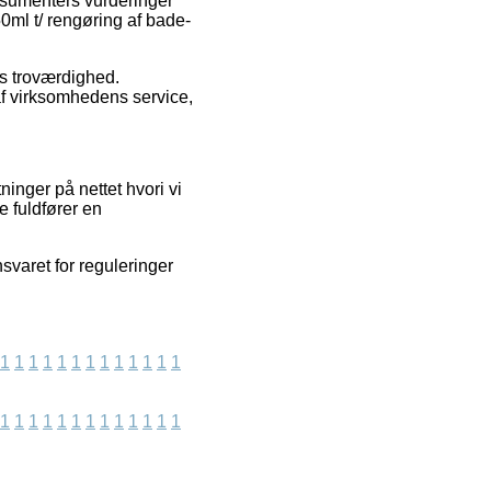
onsumenters vurderinger
0ml t/ rengøring af bade-
ns troværdighed.
af virksomhedens service,
inger på nettet hvori vi
e fuldfører en
svaret for reguleringer
1
1
1
1
1
1
1
1
1
1
1
1
1
1
1
1
1
1
1
1
1
1
1
1
1
1