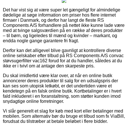
Det har vist sig at være super let gængeligt for almindelige
dødelige at søge information om priser hos flere internet
firmaer i Danmark, og derfor har langt de fleste RS
Components A/S forhandlere på nettet ikke kunne lade være
med at tvinge salgsværdien på en række af deres produkter
– til børn, og ligeledes til mænd og kvinder – markant, og
endda nogle gange garantere fri fragt.
Derfor kan det alligevel blive gavnligt at kontrollere diverse
online selskaber efter tilbud på RS Components A/S convac
støvsugerfilter vac162 forud for at du handler, således at du
ikke er i tvivl om at antage den skarpeste pris.
Du skal imidlertid være klar over, at når en online butik
annoncerer deres produkter til salg for en udsalgspris der
kan ses som utopisk letkøbt, er det undertiden være et
kendetegn på en falsk online butik. Kortbetalinger er i hvert
fald inkluderet i en foranstaltning, som støtter kunden imod
snydagtige online forretninger.
Vi slår generelt et slag for køb med kort eller betalinger med
mobilen. Som alternativ bør du bruge et tilbud som fx ViaBill,
forudsat du tilstræber at betale beløbet i flere bidder.