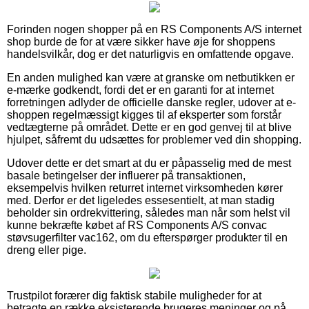
Forinden nogen shopper på en RS Components A/S internet
shop burde de for at være sikker have øje for shoppens
handelsvilkår, dog er det naturligvis en omfattende opgave.
En anden mulighed kan være at granske om netbutikken er
e-mærke godkendt, fordi det er en garanti for at internet
forretningen adlyder de officielle danske regler, udover at e-
shoppen regelmæssigt kigges til af eksperter som forstår
vedtægterne på området. Dette er en god genvej til at blive
hjulpet, såfremt du udsættes for problemer ved din shopping.
Udover dette er det smart at du er påpasselig med de mest
basale betingelser der influerer på transaktionen,
eksempelvis hvilken returret internet virksomheden kører
med. Derfor er det ligeledes essesentielt, at man stadig
beholder sin ordrekvittering, således man når som helst vil
kunne bekræfte købet af RS Components A/S convac
støvsugerfilter vac162, om du efterspørger produkter til en
dreng eller pige.
Trustpilot forærer dig faktisk stabile muligheder for at
betragte en række eksisterende brugeres meninger og på