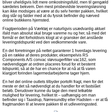
bliver uheldigvis lidt mere omkostningsfuld, men til gengæld
særdeles bekvem. Den mest prisbevidste leveringsløsning
kan ikke modsiges at være at du selv henter pakken, hvilket
dog står og falder med at du fysisk befinder dig nærved
online butikkens hjemsted.
Fragtperioden på Værktøj er naturligvis usædvanlig aktuel
ifald man absolut skal bruge varerne nu og her, så med det
formål er det forholdsvis klogt at vi gransker det anslåede
leveringstidspunkt ved den vedkommende vare.
En del forretninger på nettet garanterer 1 hverdags levering
på en række af deres produkter, eksempelvis RS
Components A/S convac støvsugerfilter vac162, som
nødvendiggør at ordren placeres forud for et bestemt
tidspunkt, så at de har en chance for at nå at få varen
klargjort forinden lagermedarbejderne tager hjem.
En hel del online outlets tilbyder portofri fragt, men for det
meste er det så nødvendigt at du handler for et fastslået
beløb. Derudover kunne du tage den mest letkøbte
mulighed for levering, hvilket tit – uafhængig om man
befinder sig i Taastrup, Nørresundby eller Hadsten – er at få
fragtmanden til at levere pakken til et udleveringssted.