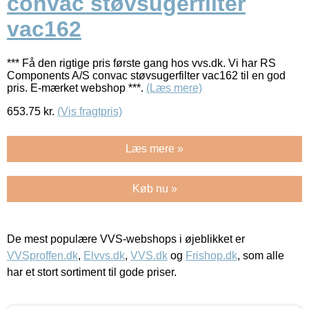
convac støvsugerfilter
vac162
*** Få den rigtige pris første gang hos vvs.dk. Vi har RS
Components A/S convac støvsugerfilter vac162 til en god
pris. E-mærket webshop ***.
(Læs mere)
653.75
kr.
(Vis fragtpris)
Læs mere »
Køb nu »
De mest populære VVS-webshops i øjeblikket er
VVSproffen.dk
,
Elvvs.dk
,
VVS.dk
og
Frishop.dk
, som alle
har et stort sortiment til gode priser.