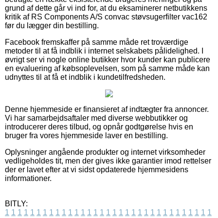
grund af dette går vi ind for, at du eksaminerer netbutikkens
kritik af RS Components A/S convac støvsugerfilter vac162
før du lægger din bestilling.
Facebook fremskaffer på samme måde ret troværdige
metoder til at få indblik i internet selskabets pålidelighed. I
øvrigt ser vi nogle online butikker hvor kunder kan publicere
en evaluering af købsoplevelsen, som på samme måde kan
udnyttes til at få et indblik i kundetilfredsheden.
Denne hjemmeside er finansieret af indtægter fra annoncer.
Vi har samarbejdsaftaler med diverse webbutikker og
introducerer deres tilbud, og opnår godtgørelse hvis en
bruger fra vores hjemmeside laver en bestilling.
Oplysninger angående produkter og internet virksomheder
vedligeholdes tit, men der gives ikke garantier imod rettelser
der er lavet efter at vi sidst opdaterede hjemmesidens
informationer.
BITLY:
1
1
1
1
1
1
1
1
1
1
1
1
1
1
1
1
1
1
1
1
1
1
1
1
1
1
1
1
1
1
1
1
1