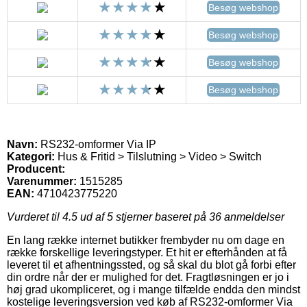
Besøg webshop
Besøg webshop
Besøg webshop
Besøg webshop
Navn:
RS232-omformer Via IP
Kategori:
Hus & Fritid > Tilslutning > Video > Switch
Producent:
Varenummer:
1515285
EAN:
4710423775220
Vurderet til
4.5
ud af 5 stjerner baseret på
36
anmeldelser
En lang række internet butikker frembyder nu om dage en
række forskellige leveringstyper. Et hit er efterhånden at få
leveret til et afhentningssted, og så skal du blot gå forbi efter
din ordre når der er mulighed for det. Fragtløsningen er jo i
høj grad ukompliceret, og i mange tilfælde endda den mindst
kostelige leveringsversion ved køb af RS232-omformer Via