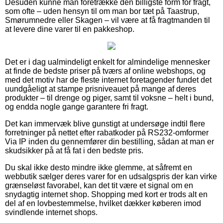
Desuden kunne man foretrække den billigste form for fragt,
som ofte – uden hensyn til om man bor tæt på Taastrup,
Smørumnedre eller Skagen – vil være at få fragtmanden til
at levere dine varer til en pakkeshop.
Det er i dag ualmindeligt enkelt for almindelige mennesker
at finde de bedste priser på tværs af online webshops, og
med det motiv har de fleste internet foretagender fundet det
uundgåeligt at stampe prisniveauet på mange af deres
produkter – til drenge og piger, samt til voksne – helt i bund,
og endda nogle gange garantere fri fragt.
Det kan immervæk blive gunstigt at undersøge indtil flere
forretninger på nettet efter rabatkoder på RS232-omformer
Via IP inden du gennemfører din bestilling, sådan at man er
skudsikker på at få fat i den bedste pris.
Du skal ikke desto mindre ikke glemme, at såfremt en
webbutik sælger deres varer for en udsalgspris der kan virke
grænseløst favorabel, kan det tit være et signal om en
snydagtig internet shop. Shopping med kort er trods alt en
del af en lovbestemmelse, hvilket dækker køberen imod
svindlende internet shops.