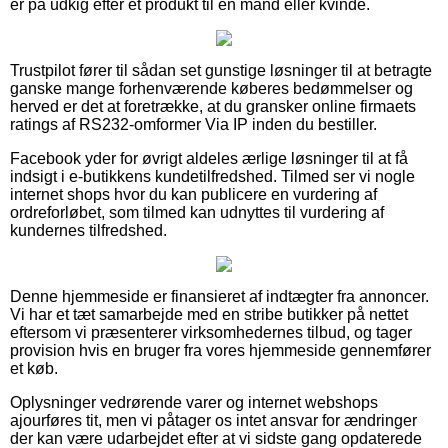
er på udkig efter et produkt til en mand eller kvinde.
Trustpilot fører til sådan set gunstige løsninger til at betragte
ganske mange forhenværende køberes bedømmelser og
herved er det at foretrække, at du gransker online firmaets
ratings af RS232-omformer Via IP inden du bestiller.
Facebook yder for øvrigt aldeles ærlige løsninger til at få
indsigt i e-butikkens kundetilfredshed. Tilmed ser vi nogle
internet shops hvor du kan publicere en vurdering af
ordreforløbet, som tilmed kan udnyttes til vurdering af
kundernes tilfredshed.
Denne hjemmeside er finansieret af indtægter fra annoncer.
Vi har et tæt samarbejde med en stribe butikker på nettet
eftersom vi præsenterer virksomhedernes tilbud, og tager
provision hvis en bruger fra vores hjemmeside gennemfører
et køb.
Oplysninger vedrørende varer og internet webshops
ajourføres tit, men vi påtager os intet ansvar for ændringer
der kan være udarbejdet efter at vi sidste gang opdaterede