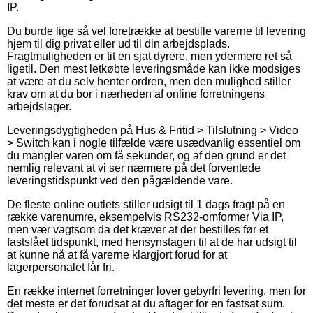
IP.
Du burde lige så vel foretrække at bestille varerne til levering
hjem til dig privat eller ud til din arbejdsplads.
Fragtmuligheden er tit en sjat dyrere, men ydermere ret så
ligetil. Den mest letkøbte leveringsmåde kan ikke modsiges
at være at du selv henter ordren, men den mulighed stiller
krav om at du bor i nærheden af online forretningens
arbejdslager.
Leveringsdygtigheden på Hus & Fritid > Tilslutning > Video
> Switch kan i nogle tilfælde være usædvanlig essentiel om
du mangler varen om få sekunder, og af den grund er det
nemlig relevant at vi ser nærmere på det forventede
leveringstidspunkt ved den pågældende vare.
De fleste online outlets stiller udsigt til 1 dags fragt på en
række varenumre, eksempelvis RS232-omformer Via IP,
men vær vagtsom da det kræver at der bestilles før et
fastslået tidspunkt, med hensynstagen til at de har udsigt til
at kunne nå at få varerne klargjort forud for at
lagerpersonalet får fri.
En række internet forretninger lover gebyrfri levering, men for
det meste er det forudsat at du aftager for en fastsat sum.