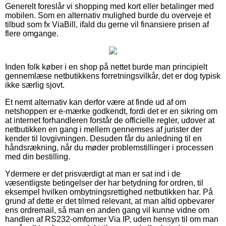
Generelt foreslår vi shopping med kort eller betalinger med
mobilen. Som en alternativ mulighed burde du overveje et
tilbud som fx ViaBill, ifald du gerne vil finansiere prisen af
flere omgange.
Inden folk køber i en shop på nettet burde man principielt
gennemlæse netbutikkens forretningsvilkår, det er dog typisk
ikke særlig sjovt.
Et nemt alternativ kan derfor være at finde ud af om
netshoppen er e-mærke godkendt, fordi det er en sikring om
at internet forhandleren forstår de officielle regler, udover at
netbutikken en gang i mellem gennemses af jurister der
kender til lovgivningen. Desuden får du anledning til en
håndsrækning, når du møder problemstillinger i processen
med din bestilling.
Ydermere er det prisværdigt at man er sat ind i de
væsentligste betingelser der har betydning for ordren, til
eksempel hvilken ombytningsrettighed netbutikken har. På
grund af dette er det tilmed relevant, at man altid opbevarer
ens ordremail, så man en anden gang vil kunne vidne om
handlen af RS232-omformer Via IP, uden hensyn til om man