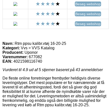
Besøg webshop
Besøg webshop
Besøg webshop
Navn:
Rtm ppsu kalibr.vtøj 16-20-25
Kategori:
Vvs > VVS Katalog
Producent:
Uponor
Varenummer:
677082
EAN:
4021598116740
Vurderet til
4.9
ud af 5 stjerner baseret på
43
anmeldelser
De fleste online forretninger frembyder heldigvis diverse
leveringstyper. Det mest populære er for nærværende at få
leveret til et afhentningssted, fordi det så giver dig god
fleksibilitet til at kunne afhente de nyindkøbte varer når der
er mulighed for det. Leveringsmetoden er altså ualmindeligt
fremkommelig, og endda også den billigste mulighed for
levering ved køb af Rtm ppsu kalibr.vtøj 16-20-25.