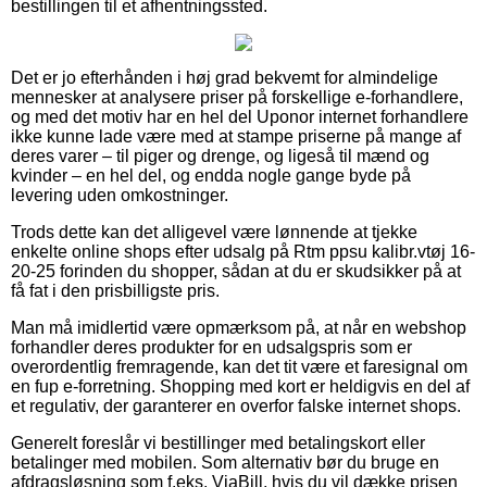
bestillingen til et afhentningssted.
Det er jo efterhånden i høj grad bekvemt for almindelige
mennesker at analysere priser på forskellige e-forhandlere,
og med det motiv har en hel del Uponor internet forhandlere
ikke kunne lade være med at stampe priserne på mange af
deres varer – til piger og drenge, og ligeså til mænd og
kvinder – en hel del, og endda nogle gange byde på
levering uden omkostninger.
Trods dette kan det alligevel være lønnende at tjekke
enkelte online shops efter udsalg på Rtm ppsu kalibr.vtøj 16-
20-25 forinden du shopper, sådan at du er skudsikker på at
få fat i den prisbilligste pris.
Man må imidlertid være opmærksom på, at når en webshop
forhandler deres produkter for en udsalgspris som er
overordentlig fremragende, kan det tit være et faresignal om
en fup e-forretning. Shopping med kort er heldigvis en del af
et regulativ, der garanterer en overfor falske internet shops.
Generelt foreslår vi bestillinger med betalingskort eller
betalinger med mobilen. Som alternativ bør du bruge en
afdragsløsning som f.eks. ViaBill, hvis du vil dække prisen