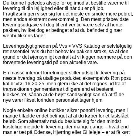
Du kunne ligeledes afveje for og imod at bestille varerne til
levering til din lejlighed eller til når du er på job.
Fragtløsningen viser sig for det meste en smule mere pebret,
men endda ekstremt overkommelig. Den mest prisbevidste
leveringsudgave vil dog til enhver tid være selv at hente
pakken, hvilket dog er betinget af at du befinder dig nær
webbutikkens lager.
Leveringsdygtigheden på Vvs > VVS Katalog er selvfølgelig
ret essentiel hvis du har behov for pakken straks, så af den
grund er det øjensynligt centralt at vi kigger nærmere på den
forventede leveringstid på den aktuelle vare.
En masse internet forretninger stiller udsigt til levering på
næste hverdag på utallige produkter, eksempelvis Rtm ppsu
kalibr.vtøj 16-20-25, men glem ikke at det regnes ud fra at
transaktionen gennemføres tidligere end et bestemt
klokkeslæt, sådan at de højst sandsynligt kan nå at få de
nye varer fikset forinden personalet tager hjem.
Nogle enkelte online butikker sikrer portofri levering, men i
mange tilfælde er det betinget af at du køber for et fastslået
beløb. Som alternativ må du beslutte sig for den mindst
kostelige metode til levering, der mange gange – hvad end
man er tæt på Odense, Hjørring eller Gilleleje – er at få kørt