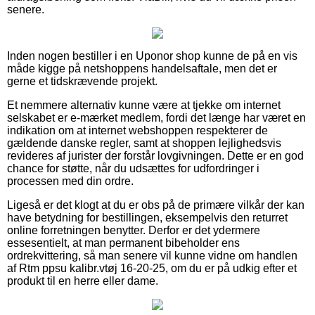
senere.
Inden nogen bestiller i en Uponor shop kunne de på en vis
måde kigge på netshoppens handelsaftale, men det er
gerne et tidskrævende projekt.
Et nemmere alternativ kunne være at tjekke om internet
selskabet er e-mærket medlem, fordi det længe har været en
indikation om at internet webshoppen respekterer de
gældende danske regler, samt at shoppen lejlighedsvis
revideres af jurister der forstår lovgivningen. Dette er en god
chance for støtte, når du udsættes for udfordringer i
processen med din ordre.
Ligeså er det klogt at du er obs på de primære vilkår der kan
have betydning for bestillingen, eksempelvis den returret
online forretningen benytter. Derfor er det ydermere
essesentielt, at man permanent bibeholder ens
ordrekvittering, så man senere vil kunne vidne om handlen
af Rtm ppsu kalibr.vtøj 16-20-25, om du er på udkig efter et
produkt til en herre eller dame.