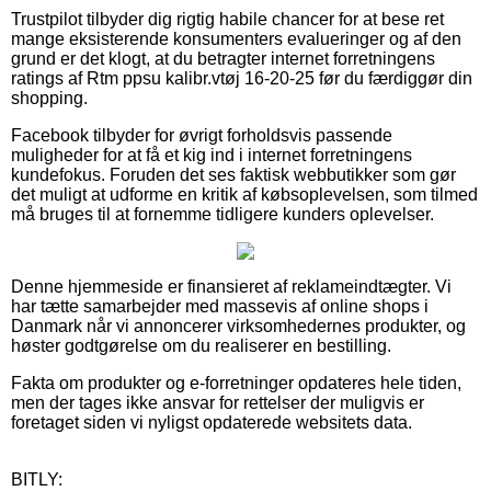
Trustpilot tilbyder dig rigtig habile chancer for at bese ret
mange eksisterende konsumenters evalueringer og af den
grund er det klogt, at du betragter internet forretningens
ratings af Rtm ppsu kalibr.vtøj 16-20-25 før du færdiggør din
shopping.
Facebook tilbyder for øvrigt forholdsvis passende
muligheder for at få et kig ind i internet forretningens
kundefokus. Foruden det ses faktisk webbutikker som gør
det muligt at udforme en kritik af købsoplevelsen, som tilmed
må bruges til at fornemme tidligere kunders oplevelser.
Denne hjemmeside er finansieret af reklameindtægter. Vi
har tætte samarbejder med massevis af online shops i
Danmark når vi annoncerer virksomhedernes produkter, og
høster godtgørelse om du realiserer en bestilling.
Fakta om produkter og e-forretninger opdateres hele tiden,
men der tages ikke ansvar for rettelser der muligvis er
foretaget siden vi nyligst opdaterede websitets data.
BITLY: