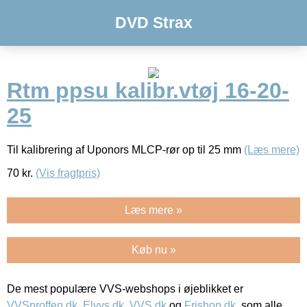
DVD Strax
Rtm ppsu kalibr.vtøj 16-20-
25
Til kalibrering af Uponors MLCP-rør op til 25 mm
(Læs mere)
70
kr.
(Vis fragtpris)
Læs mere »
Køb nu »
De mest populære VVS-webshops i øjeblikket er
VVSproffen.dk
,
Elvvs.dk
,
VVS.dk
og
Frishop.dk
, som alle