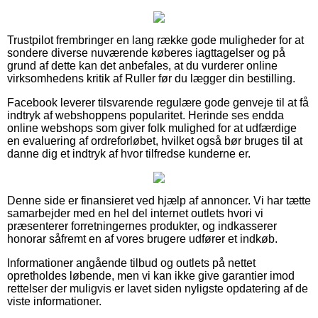
Trustpilot frembringer en lang række gode muligheder for at
sondere diverse nuværende køberes iagttagelser og på
grund af dette kan det anbefales, at du vurderer online
virksomhedens kritik af Ruller før du lægger din bestilling.
Facebook leverer tilsvarende regulære gode genveje til at få
indtryk af webshoppens popularitet. Herinde ses endda
online webshops som giver folk mulighed for at udfærdige
en evaluering af ordreforløbet, hvilket også bør bruges til at
danne dig et indtryk af hvor tilfredse kunderne er.
Denne side er finansieret ved hjælp af annoncer. Vi har tætte
samarbejder med en hel del internet outlets hvori vi
præsenterer forretningernes produkter, og indkasserer
honorar såfremt en af vores brugere udfører et indkøb.
Informationer angående tilbud og outlets på nettet
opretholdes løbende, men vi kan ikke give garantier imod
rettelser der muligvis er lavet siden nyligste opdatering af de
viste informationer.