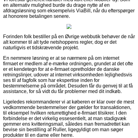
en alternativ mulighed burde du drage nytte af en
afdragsløsning som eksempelvis ViaBill, når du efterspørger
at honorere betalingen senere.
Forinden folk bestiller på en Øvrige webbutik behøver de når
alt kommer til alt tyde netshoppens regler, dog er det
naturligvis et tidskrævende projekt.
En nemmere løsning er at se nærmere på om internet
firmaet er medlem af e-mærke ordningen, grundet at det ofte
er et kendetegn for at e-firmaet opretholder de danske
retningslinjer, udover at internet virksomheden lejlighedsvis
ses til af fagfolk som har ekspertise inden for
bestemmelserne på området. Desuden får du genvej til at få
assistance, for så vidt du får problemer med dit indkøb.
Ligeledes rekommanderer vi at køberen er klar over de mest
vedkommende bestemmelser der gælder for transaktionen,
til eksempel hvilken returrettighed e-firmaet tilsikrer. I den
forbindelse er det virkelig essesentielt, at man stadigvæk
gemmer ens kvitteringsmail, således man fremadrettet kan
bevise sin bestilling af Ruller, ligegyldigt om man søger
produkter til en dame eller herre.