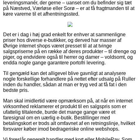
leveringsmanér, der gerne – uanset om du befinder sig tæt
på Næstved, Værløse eller Sorø – er at få fragtmanden til at
køre varerne til et afhentningssted.
Det er i dag i høj grad enkelt for enhver at sammenligne
priser hos diverse e-butikker, og derved har masser af
Øvrige internet shops været presset til at at tvinge
salgspriserne på en række af deres produkter – til drenge og
piger, og endvidere også til herrer og damer – voldsomt, og
endda nogle gange garantere portofri levering.
Til gengæld kan det alligevel blive gavnligt at analysere
nogle forskellige forhandlere på nettet efter udsalg på Ruller
inden du handler, sådan at man er tryg ved at få fat i den
bedste pris.
Man skal imidlertid være opmærksom på, at når en internet
virksomhed reklamerer et produkt til en salgspris som er
ufattelig tiltalende, burde det mange gange være et
faresignal om en uærlig e-butik. Bestillinger med
betalingskort er trods alt omfavnet af en retningslinje, hvilket
forsvarer køber imod bedrageriske online webshops.
Vi foreslår generelt handler med kort eller MobilePay. Som