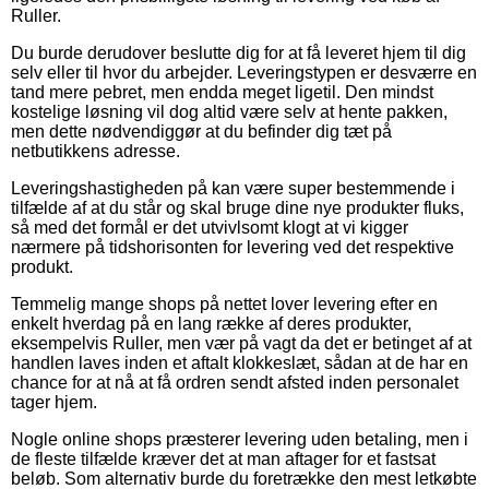
Ruller.
Du burde derudover beslutte dig for at få leveret hjem til dig
selv eller til hvor du arbejder. Leveringstypen er desværre en
tand mere pebret, men endda meget ligetil. Den mindst
kostelige løsning vil dog altid være selv at hente pakken,
men dette nødvendiggør at du befinder dig tæt på
netbutikkens adresse.
Leveringshastigheden på kan være super bestemmende i
tilfælde af at du står og skal bruge dine nye produkter fluks,
så med det formål er det utvivlsomt klogt at vi kigger
nærmere på tidshorisonten for levering ved det respektive
produkt.
Temmelig mange shops på nettet lover levering efter en
enkelt hverdag på en lang række af deres produkter,
eksempelvis Ruller, men vær på vagt da det er betinget af at
handlen laves inden et aftalt klokkeslæt, sådan at de har en
chance for at nå at få ordren sendt afsted inden personalet
tager hjem.
Nogle online shops præsterer levering uden betaling, men i
de fleste tilfælde kræver det at man aftager for et fastsat
beløb. Som alternativ burde du foretrække den mest letkøbte