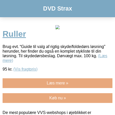
DVD Strax
Ruller
Brug evt. “Guide til valg af rigtig skyde/foldedørs løsning”
herunder, her finder du også en komplet stykliste til din
løsning. Til skydedørsbeslag. Dørvægt max. 100 kg.
(Læs
mere)
95
kr.
(Vis fragtpris)
Læs mere »
Køb nu »
De mest populære VVS-webshops i øjeblikket er