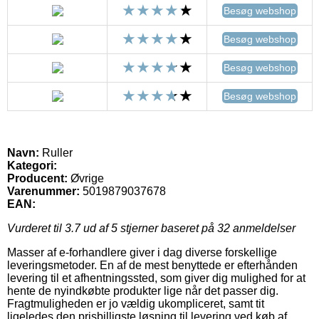
Besøg webshop
Besøg webshop
Besøg webshop
Besøg webshop
Navn:
Ruller
Kategori:
Producent:
Øvrige
Varenummer:
5019879037678
EAN:
Vurderet til
3.7
ud af 5 stjerner baseret på
32
anmeldelser
Masser af e-forhandlere giver i dag diverse forskellige
leveringsmetoder. En af de mest benyttede er efterhånden
levering til et afhentningssted, som giver dig mulighed for at
hente de nyindkøbte produkter lige når det passer dig.
Fragtmuligheden er jo vældig ukompliceret, samt tit
ligeledes den prisbilligste løsning til levering ved køb af