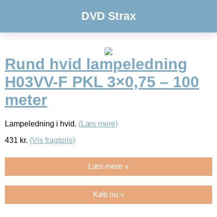
DVD Strax
Rund hvid lampeledning
H03VV-F PKL 3×0,75 – 100
meter
Lampeledning i hvid.
(Læs mere)
431
kr.
(Vis fragtpris)
Læs mere »
Køb nu »