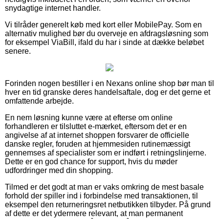
snydagtige internet handler.
Vi tilråder generelt køb med kort eller MobilePay. Som en
alternativ mulighed bør du overveje en afdragsløsning som
for eksempel ViaBill, ifald du har i sinde at dække beløbet
senere.
Forinden nogen bestiller i en Nexans online shop bør man til
hver en tid granske deres handelsaftale, dog er det gerne et
omfattende arbejde.
En nem løsning kunne være at efterse om online
forhandleren er tilsluttet e-mærket, eftersom det er en
angivelse af at internet shoppen forsvarer de officielle
danske regler, foruden at hjemmesiden rutinemæssigt
gennemses af specialister som er indført i retningslinjerne.
Dette er en god chance for support, hvis du møder
udfordringer med din shopping.
Tilmed er det godt at man er vaks omkring de mest basale
forhold der spiller ind i forbindelse med transaktionen, til
eksempel den returneringsret netbutikken tilbyder. På grund
af dette er det ydermere relevant, at man permanent