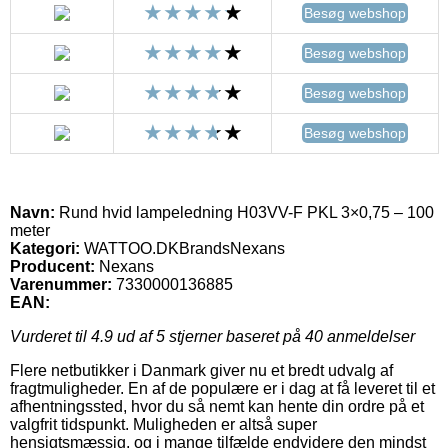
Besøg webshop
Besøg webshop
Besøg webshop
Besøg webshop
Navn:
Rund hvid lampeledning H03VV-F PKL 3×0,75 – 100
meter
Kategori:
WATTOO.DKBrandsNexans
Producent:
Nexans
Varenummer:
7330000136885
EAN:
Vurderet til
4.9
ud af 5 stjerner baseret på
40
anmeldelser
Flere netbutikker i Danmark giver nu et bredt udvalg af
fragtmuligheder. En af de populære er i dag at få leveret til et
afhentningssted, hvor du så nemt kan hente din ordre på et
valgfrit tidspunkt. Muligheden er altså super
hensigtsmæssig, og i mange tilfælde endvidere den mindst