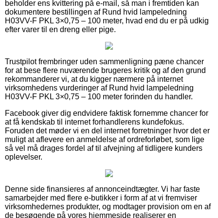
beholder ens kvittering på e-mail, så man i fremtiden kan
dokumentere bestillingen af Rund hvid lampeledning
H03VV-F PKL 3×0,75 – 100 meter, hvad end du er på udkig
efter varer til en dreng eller pige.
Trustpilot frembringer uden sammenligning pæne chancer
for at bese flere nuværende brugeres kritik og af den grund
rekommanderer vi, at du kigger nærmere på internet
virksomhedens vurderinger af Rund hvid lampeledning
H03VV-F PKL 3×0,75 – 100 meter forinden du handler.
Facebook giver dig endvidere faktisk fornemme chancer for
at få kendskab til internet forhandlerens kundefokus.
Foruden det møder vi en del internet forretninger hvor det er
muligt at aflevere en anmeldelse af ordreforløbet, som lige
så vel må drages fordel af til afvejning af tidligere kunders
oplevelser.
Denne side finansieres af annonceindtægter. Vi har faste
samarbejder med flere e-butikker i form af at vi fremviser
virksomhedernes produkter, og modtager provision om en af
de besøgende på vores hjemmeside realiserer en