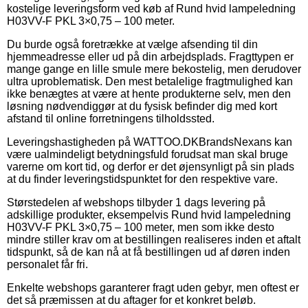
kostelige leveringsform ved køb af Rund hvid lampeledning
H03VV-F PKL 3×0,75 – 100 meter.
Du burde også foretrække at vælge afsending til din
hjemmeadresse eller ud på din arbejdsplads. Fragttypen er
mange gange en lille smule mere bekostelig, men derudover
ultra uproblematisk. Den mest betalelige fragtmulighed kan
ikke benægtes at være at hente produkterne selv, men den
løsning nødvendiggør at du fysisk befinder dig med kort
afstand til online forretningens tilholdssted.
Leveringshastigheden på WATTOO.DKBrandsNexans kan
være ualmindeligt betydningsfuld forudsat man skal bruge
varerne om kort tid, og derfor er det øjensynligt på sin plads
at du finder leveringstidspunktet for den respektive vare.
Størstedelen af webshops tilbyder 1 dags levering på
adskillige produkter, eksempelvis Rund hvid lampeledning
H03VV-F PKL 3×0,75 – 100 meter, men som ikke desto
mindre stiller krav om at bestillingen realiseres inden et aftalt
tidspunkt, så de kan nå at få bestillingen ud af døren inden
personalet får fri.
Enkelte webshops garanterer fragt uden gebyr, men oftest er
det så præmissen at du aftager for et konkret beløb.