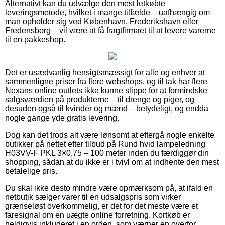
Alternativt kan du udvælge den mest letkøbte
leveringsmetode, hvilket i mange tilfælde – uafhængig om
man opholder sig ved København, Frederikshavn eller
Fredensborg – vil være at få fragtfirmaet til at levere varerne
til en pakkeshop.
Det er usædvanlig hensigtsmæssigt for alle og enhver at
sammenligne priser fra flere webshops, og til tak har flere
Nexans online outlets ikke kunne slippe for at formindske
salgsværdien på produkterne – til drenge og piger, og
desuden også til kvinder og mænd – betydeligt, og endda
nogle gange yde gratis levering.
Dog kan det trods alt være lønsomt at eftergå nogle enkelte
butikker på nettet efter tilbud på Rund hvid lampeledning
H03VV-F PKL 3×0,75 – 100 meter inden du færdiggør din
shopping, sådan at du ikke er i tvivl om at indhente den mest
betalelige pris.
Du skal ikke desto mindre være opmærksom på, at ifald en
netbutik sælger varer til en udsalgspris som virker
grænseløst overkommelig, er det for det meste være et
faresignal om en uægte online forretning. Kortkøb er
heldigvis inkluderet i en orden, som værner en overfor