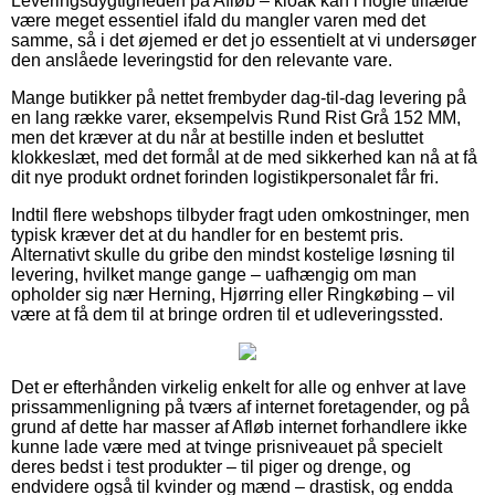
Leveringsdygtigheden på Afløb – kloak kan i nogle tilfælde
være meget essentiel ifald du mangler varen med det
samme, så i det øjemed er det jo essentielt at vi undersøger
den anslåede leveringstid for den relevante vare.
Mange butikker på nettet frembyder dag-til-dag levering på
en lang række varer, eksempelvis Rund Rist Grå 152 MM,
men det kræver at du når at bestille inden et besluttet
klokkeslæt, med det formål at de med sikkerhed kan nå at få
dit nye produkt ordnet forinden logistikpersonalet får fri.
Indtil flere webshops tilbyder fragt uden omkostninger, men
typisk kræver det at du handler for en bestemt pris.
Alternativt skulle du gribe den mindst kostelige løsning til
levering, hvilket mange gange – uafhængig om man
opholder sig nær Herning, Hjørring eller Ringkøbing – vil
være at få dem til at bringe ordren til et udleveringssted.
Det er efterhånden virkelig enkelt for alle og enhver at lave
prissammenligning på tværs af internet foretagender, og på
grund af dette har masser af Afløb internet forhandlere ikke
kunne lade være med at tvinge prisniveauet på specielt
deres bedst i test produkter – til piger og drenge, og
endvidere også til kvinder og mænd – drastisk, og endda