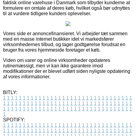
faktisk online varehuse i Danmark som tilbyder kunderne at
formulere en omtale af deres køb, hvilket også bør udnyttes
til at vurdere tidligere kunders oplevelser.
Vores side er annoncefinansieret. Vi arbejder tæt sammen
med en masse internet butikker idet vi markedsfører
virksomhedernes tilbud, og tager godtgørelse forudsat en
bruger fra vores hjemmeside foretager et køb.
Viden om varer og online virksomheder opdateres
rutinemæssigt, men vi kan ikke garantere imod
modifikationer der er blevet udført siden nyligste opdatering
af vores informationer.
BITLY:
1
1
1
1
1
1
1
1
1
1
1
1
1
1
1
1
1
1
1
1
1
1
1
1
1
1
1
1
1
1
1
1
1
1
1
1
1
1
1
1
1
1
1
1
1
1
1
1
1
1
1
1
1
1
1
1
1
1
1
1
1
1
1
1
1
1
1
1
1
1
1
1
1
1
1
1
1
1
1
1
1
1
1
1
1
1
1
1
1
1
1
1
1
1
1
1
1
1
1
1
SPOTIFY:
1
1
1
1
1
1
1
1
1
1
1
1
1
1
1
1
1
1
1
1
1
1
1
1
1
1
1
1
1
1
1
1
1
1
1
1
1
1
1
1
1
1
1
1
1
1
1
1
1
1
1
1
1
1
1
1
1
1
1
1
1
1
1
1
1
1