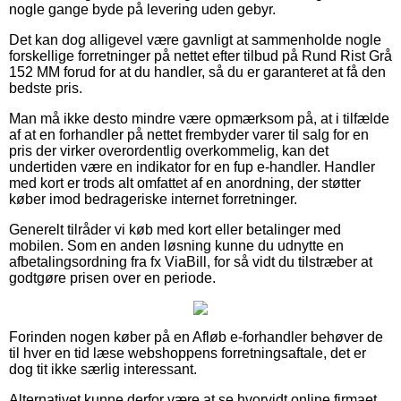
nogle gange byde på levering uden gebyr.
Det kan dog alligevel være gavnligt at sammenholde nogle
forskellige forretninger på nettet efter tilbud på Rund Rist Grå
152 MM forud for at du handler, så du er garanteret at få den
bedste pris.
Man må ikke desto mindre være opmærksom på, at i tilfælde
af at en forhandler på nettet frembyder varer til salg for en
pris der virker overordentlig overkommelig, kan det
undertiden være en indikator for en fup e-handler. Handler
med kort er trods alt omfattet af en anordning, der støtter
køber imod bedrageriske internet forretninger.
Generelt tilråder vi køb med kort eller betalinger med
mobilen. Som en anden løsning kunne du udnytte en
afbetalingsordning fra fx ViaBill, for så vidt du tilstræber at
godtgøre prisen over en periode.
Forinden nogen køber på en Afløb e-forhandler behøver de
til hver en tid læse webshoppens forretningsaftale, det er
dog tit ikke særlig interessant.
Alternativet kunne derfor være at se hvorvidt online firmaet