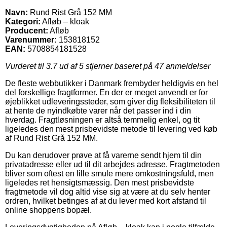
Navn:
Rund Rist Grå 152 MM
Kategori:
Afløb – kloak
Producent:
Afløb
Varenummer:
153818152
EAN:
5708854181528
Vurderet til
3.7
ud af 5 stjerner baseret på
47
anmeldelser
De fleste webbutikker i Danmark frembyder heldigvis en hel
del forskellige fragtformer. En der er meget anvendt er for
øjeblikket udleveringssteder, som giver dig fleksibiliteten til
at hente de nyindkøbte varer når det passer ind i din
hverdag. Fragtløsningen er altså temmelig enkel, og tit
ligeledes den mest prisbevidste metode til levering ved køb
af Rund Rist Grå 152 MM.
Du kan derudover prøve at få varerne sendt hjem til din
privatadresse eller ud til dit arbejdes adresse. Fragtmetoden
bliver som oftest en lille smule mere omkostningsfuld, men
ligeledes ret hensigtsmæssig. Den mest prisbevidste
fragtmetode vil dog altid vise sig at være at du selv henter
ordren, hvilket betinges af at du lever med kort afstand til
online shoppens bopæl.