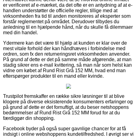
er verificeret af e-mærket, da det ofte er en antydning af at e-
handlen understøtter de officielle regler, tillige med at
virksomheden fra tid til anden monitoreres af eksperter som
forstår reglementet på området. Derudover tilbydes du
anledning til en hjælpende hånd, når du skulle få dilemmaer
med din handel.
Ydermere kan det være til hjælp at kunden er klar over de
mest vitale forhold der kan håndhæves i forbindelse med
ordren, som fx den returneringsret virksomheden anvender.
På grund af dette er det på samme måde afgørende, at man
stadig sikrer ens e-mail kvittering, så man når som helst kan
vidne om købet af Rund Rist Grå 152 MM, hvad end man
efterspørger produkter til en mand eller kvinde.
Trustpilot fremskaffer en række sikre løsninger til at blive
klogere på diverse eksisterende konsumenters erfaringer og
på grund af dette er det fornuftigt, at du beser netshoppens
bedømmelser af Rund Rist Grå 152 MM forud for at du
færdiggør din shopping.
Facebook byder på også super gavnlige chancer for at få
indsigt i online webshoppens kundetilfredshed. I øvrigt ser vi