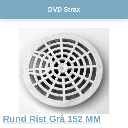
DVD Strax
Rund Rist Grå 152 MM