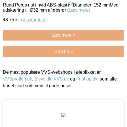
Rund Purus rist i hvid ABS-plast.Diameter: 152 mmMed
udskæring til Ø32 mm afløbsrør
(Læs mere)
48.75
kr.
(Vis fragtpris)
Læs mere »
Køb nu »
De mest populære VVS-webshops i øjeblikket er
VVSproffen.dk
,
Elvvs.dk
,
VVS.dk
og
Frishop.dk
, som alle
har et stort sortiment til gode priser.