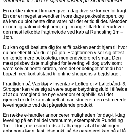
Vurderet til
4.1
ud af 5 stjerner baseret på
34
anmeldelser
En række internet firmaer giver i dag diverse former for fragt.
En der er meget anvendt er i vore dage pakkeshoppen, og
så kan du blot hente dine varer når der er tid til det. Metoden
er nemlig ualmindeligt nem, og i mange tilfælde derudover
den mest letkøbte fragtmetode ved køb af Rundsling 1m –
1ton.
Du kan også beslutte dig for at få pakken sendt hjem til hvor
du bor eller til når du er på job. Fragtformen viser sig oftest
en kende mere bekostelig, men endvidere ret smart. Den
mest prisbevidste mulighed for levering vil dog utvivlsomt
være selv at hente ordren, men det er betinget af at du har
bopæl med kort afstand til online shoppens arbejdslager.
Fragttiden på Værktøj > Inventar > Løftegrej > Løftebånd- &
Stropper kan vise sig at være super betydningsfuld i tilfælde
af at du mangler dine nye varer om et øjeblik, så i det
øjemed er det skam aktuelt at man studerer den estimerede
leveringsdato ved det pågældende produkt.
En række e-handler annoncerer muligheden for dag-til-dag
levering på en hel del varenumre, eksempelvis Rundsling
1m – 1ton, men som trods alt afhænger af at bestillingen
anbringes før et fast tidspunkt, så de garanteret kan nå at få