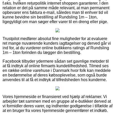
f.eks. hvilken returpolitik internet shoppen garanterer. I den
relation er det på samme måde relevant, at man permanent
opbevarer ens faktura e-mail, således man til enhver tid vil
kunne bevidne sin bestilling af Rundsling 1m – 1ton,
ligegyldigt om man søger efter varer til en dreng eller pige.
Trustpilot medfører absolut fine muligheder for at evaluere
ret mange nuværende kunders iagttagelser og derved går vi
ind for, at du vurderer online butikkens ratings af Rundsling
1m – 1ton forinden du lægger din bestilling.
Facebook tilbyder ydermere sådan set gavnlige metoder til
at få indtryk af online firmaets kundetilfredshed. Tilmed ses
en række online varehuse i Danmark hvor folk kan meddele
en bedømmelse af deres købsoplevelse, som også burde
anvendes til at få et indtryk af tilfredsheden hos kunderne.
Vores hjemmeside er finansieret ved hjælp af reklamer. Vi
arbejder tæt sammen med en gruppe af e-butikker derved at
vi formidler deres varer, og indhenter godtgørelse i tilfælde af
at en bruger fra vores hjemmeside gennemfører et indkøb.