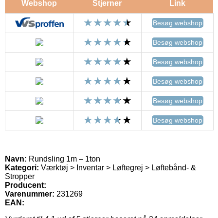
Webshop
Stjerner
Link
Besøg webshop
Besøg webshop
Besøg webshop
Besøg webshop
Besøg webshop
Besøg webshop
Navn:
Rundsling 1m – 1ton
Kategori:
Værktøj > Inventar > Løftegrej > Løftebånd- &
Stropper
Producent:
Varenummer:
231269
EAN: