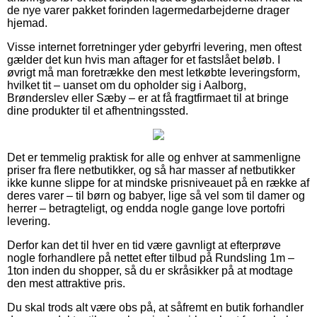
de nye varer pakket forinden lagermedarbejderne drager
hjemad.
Visse internet forretninger yder gebyrfri levering, men oftest
gælder det kun hvis man aftager for et fastslået beløb. I
øvrigt må man foretrække den mest letkøbte leveringsform,
hvilket tit – uanset om du opholder sig i Aalborg,
Brønderslev eller Sæby – er at få fragtfirmaet til at bringe
dine produkter til et afhentningssted.
Det er temmelig praktisk for alle og enhver at sammenligne
priser fra flere netbutikker, og så har masser af netbutikker
ikke kunne slippe for at mindske prisniveauet på en række af
deres varer – til børn og babyer, lige så vel som til damer og
herrer – betragteligt, og endda nogle gange love portofri
levering.
Derfor kan det til hver en tid være gavnligt at efterprøve
nogle forhandlere på nettet efter tilbud på Rundsling 1m –
1ton inden du shopper, så du er skråsikker på at modtage
den mest attraktive pris.
Du skal trods alt være obs på, at såfremt en butik forhandler