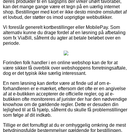
deres produkter til en salgspris der virker uhørt favorabel,
kan det mange gange være et tegn på en uærlig internet
shop. Bestillinger med kort er ikke desto mindre omsluttet af
et lovbud, der støtter os imod uoprigtige webbutikker.
Vi foreslår generelt kortbestillinger eller MobilePay. Som
alternativ kunne du drage fordel af en løsning på afbetaling
som fx ViaBill, såfremt du agter at betale beløbet over en
periode.
Forinden folk handler i en online webshop kan de for at
være sikker få overblik over webshoppens forretningsaftale,
dog er det typisk ikke særlig interessant.
En nem løsning kan derfor være at finde ud af om e-
forhandleren er e-mærket, eftersom det ofte er en angivelse
af at e-butikken accepterer de officielle regler, og at e-
butikken ofte monitoreres af jurister der har den nødvendige
knowhow om de gældende regler. Dette er desuden din
lejlighed til at få hjælp, såfremt du skulle få problemstillinger
som følge af dit indkøb.
Tillige er det fornuftigt at du er omhyggelig omkring de mest
betydningsfulde bestemmelser gældende for bestillingen,