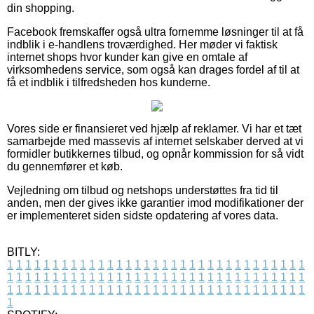
din shopping.
Facebook fremskaffer også ultra fornemme løsninger til at få
indblik i e-handlens troværdighed. Her møder vi faktisk
internet shops hvor kunder kan give en omtale af
virksomhedens service, som også kan drages fordel af til at
få et indblik i tilfredsheden hos kunderne.
Vores side er finansieret ved hjælp af reklamer. Vi har et tæt
samarbejde med massevis af internet selskaber derved at vi
formidler butikkernes tilbud, og opnår kommission for så vidt
du gennemfører et køb.
Vejledning om tilbud og netshops understøttes fra tid til
anden, men der gives ikke garantier imod modifikationer der
er implementeret siden sidste opdatering af vores data.
BITLY:
1
1
1
1
1
1
1
1
1
1
1
1
1
1
1
1
1
1
1
1
1
1
1
1
1
1
1
1
1
1
1
1
1
1
1
1
1
1
1
1
1
1
1
1
1
1
1
1
1
1
1
1
1
1
1
1
1
1
1
1
1
1
1
1
1
1
1
1
1
1
1
1
1
1
1
1
1
1
1
1
1
1
1
1
1
1
1
1
1
1
1
1
1
1
1
1
1
1
1
1