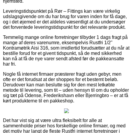
hjemsted.
Leveringstidspunktet på Rør – Fittings kan være virkelig
udslagsgivende om du har brug for varen inden for få dage,
og i det øjemed er det aldeles væsentligt at du undersøger
det forventede leveringstidspunkt for det relevante produkt.
Temmelig mange online forretninger tilbyder 1 dags fragt på
mange af deres varenumre, eksempelvis Rustfri 1/2"
Kontramøtrik Aisi 316, som imidlertid forudsætter at du når at
bestille forud for et givent tidspunkt, så de med sikkerhed
kan nå at få de nye varer sendt afsted før de pakkeansatte
har fri.
Nogle få internet firmaer præsterer fragt uden gebyr, men
ofte er det forudsat at der shoppes for et bestemt beløb.
Derudover kan man beslutte sig for den mest letkøbte
metode til levering, som tit – uden hensyn til om du opholder
sig tæt på Odense, Frederikshavn eller Bjerringbro – er at få
kørt produkterne til en pakkeshop.
Det har vist sig at være ultra fleksibelt for alle at
sammenholde priser hos forskellige online firmaer, og med
det motiv har langt de fleste Rustfri internet forretninger i