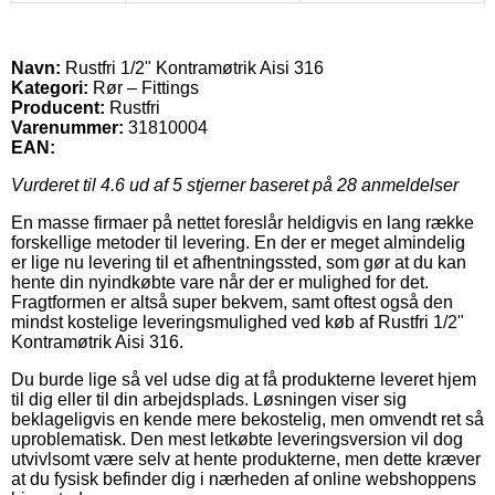
Navn:
Rustfri 1/2" Kontramøtrik Aisi 316
Kategori:
Rør – Fittings
Producent:
Rustfri
Varenummer:
31810004
EAN:
Vurderet til
4.6
ud af 5 stjerner baseret på
28
anmeldelser
En masse firmaer på nettet foreslår heldigvis en lang række
forskellige metoder til levering. En der er meget almindelig
er lige nu levering til et afhentningssted, som gør at du kan
hente din nyindkøbte vare når der er mulighed for det.
Fragtformen er altså super bekvem, samt oftest også den
mindst kostelige leveringsmulighed ved køb af Rustfri 1/2"
Kontramøtrik Aisi 316.
Du burde lige så vel udse dig at få produkterne leveret hjem
til dig eller til din arbejdsplads. Løsningen viser sig
beklageligvis en kende mere bekostelig, men omvendt ret så
uproblematisk. Den mest letkøbte leveringsversion vil dog
utvivlsomt være selv at hente produkterne, men dette kræver
at du fysisk befinder dig i nærheden af online webshoppens