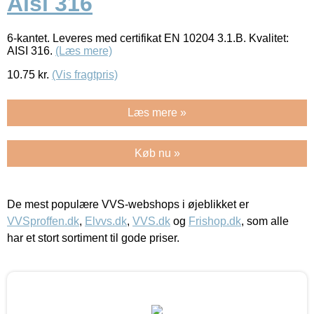
Aisi 316
6-kantet. Leveres med certifikat EN 10204 3.1.B. Kvalitet:
AISI 316.
(Læs mere)
10.75
kr.
(Vis fragtpris)
Læs mere »
Køb nu »
De mest populære VVS-webshops i øjeblikket er
VVSproffen.dk
,
Elvvs.dk
,
VVS.dk
og
Frishop.dk
, som alle
har et stort sortiment til gode priser.