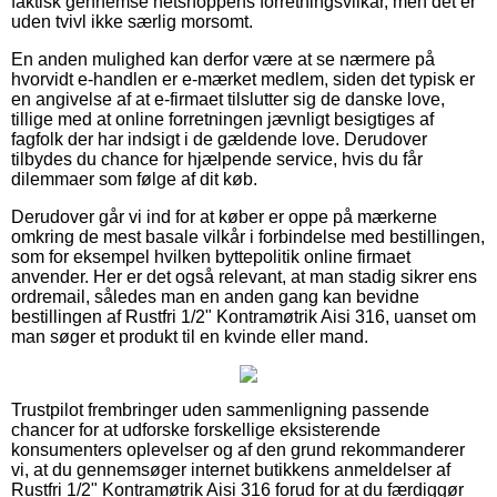
faktisk gennemse netshoppens forretningsvilkår, men det er
uden tvivl ikke særlig morsomt.
En anden mulighed kan derfor være at se nærmere på
hvorvidt e-handlen er e-mærket medlem, siden det typisk er
en angivelse af at e-firmaet tilslutter sig de danske love,
tillige med at online forretningen jævnligt besigtiges af
fagfolk der har indsigt i de gældende love. Derudover
tilbydes du chance for hjælpende service, hvis du får
dilemmaer som følge af dit køb.
Derudover går vi ind for at køber er oppe på mærkerne
omkring de mest basale vilkår i forbindelse med bestillingen,
som for eksempel hvilken byttepolitik online firmaet
anvender. Her er det også relevant, at man stadig sikrer ens
ordremail, således man en anden gang kan bevidne
bestillingen af Rustfri 1/2" Kontramøtrik Aisi 316, uanset om
man søger et produkt til en kvinde eller mand.
Trustpilot frembringer uden sammenligning passende
chancer for at udforske forskellige eksisterende
konsumenters oplevelser og af den grund rekommanderer
vi, at du gennemsøger internet butikkens anmeldelser af
Rustfri 1/2" Kontramøtrik Aisi 316 forud for at du færdiggør