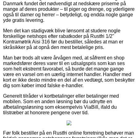
Danmark fundet det nødvendigt at nedskære priserne på
mange af deres produkter – til piger og drenge, og yderligere
også til damer og herrer – betydeligt, og endda nogle gange
yde gratis levering.
Men det kan stadigvæk blive lønsomt at studere nogle
forskellige netshops efter rabatkoder på Rustfri 1/2"
Kontramøtrik Aisi 316 før du bestiller, således at man er
skråsikker på at opnå den mest betalelige pris.
Man bør trods alt være årvågen med, at såfremt en shop
markedsfører deres varer til en udsalgspris som kan ses
som helt ekstremt favorabel, så burde det mange gange
være en varsel om en uærlig internet handler. Handler med
kort er ikke desto mindre en del af en vedtægt, som beskytter
dig som køber imod falske e-handler.
Generelt tilråder vi kortbetalinger eller betalinger med
mobilen. Som en anden løsning bør du udnytte en
afbetalingsløsning som eksempelvis ViaBill, ifald du
tilstræber at honorere pengene over tid.
Før folk bestiller på en Rustfri online forretning behøver man