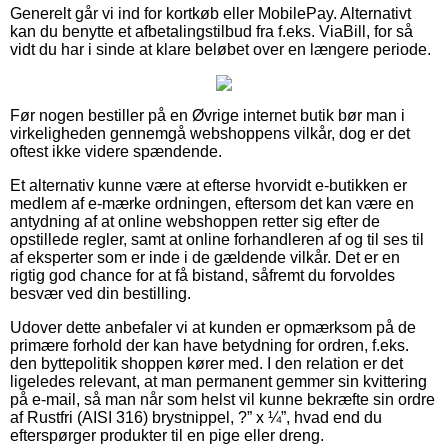
Generelt går vi ind for kortkøb eller MobilePay. Alternativt
kan du benytte et afbetalingstilbud fra f.eks. ViaBill, for så
vidt du har i sinde at klare beløbet over en længere periode.
Før nogen bestiller på en Øvrige internet butik bør man i
virkeligheden gennemgå webshoppens vilkår, dog er det
oftest ikke videre spændende.
Et alternativ kunne være at efterse hvorvidt e-butikken er
medlem af e-mærke ordningen, eftersom det kan være en
antydning af at online webshoppen retter sig efter de
opstillede regler, samt at online forhandleren af og til ses til
af eksperter som er inde i de gældende vilkår. Det er en
rigtig god chance for at få bistand, såfremt du forvoldes
besvær ved din bestilling.
Udover dette anbefaler vi at kunden er opmærksom på de
primære forhold der kan have betydning for ordren, f.eks.
den byttepolitik shoppen kører med. I den relation er det
ligeledes relevant, at man permanent gemmer sin kvittering
på e-mail, så man når som helst vil kunne bekræfte sin ordre
af Rustfri (AISI 316) brystnippel, ?” x ¼”, hvad end du
efterspørger produkter til en pige eller dreng.