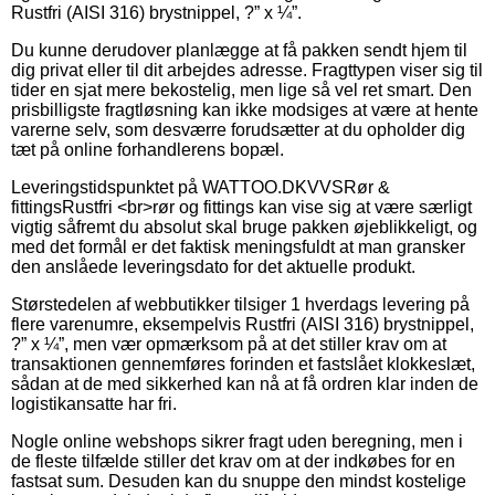
Rustfri (AISI 316) brystnippel, ?” x ¼”.
Du kunne derudover planlægge at få pakken sendt hjem til
dig privat eller til dit arbejdes adresse. Fragttypen viser sig til
tider en sjat mere bekostelig, men lige så vel ret smart. Den
prisbilligste fragtløsning kan ikke modsiges at være at hente
varerne selv, som desværre forudsætter at du opholder dig
tæt på online forhandlerens bopæl.
Leveringstidspunktet på WATTOO.DKVVSRør &
fittingsRustfri <br>rør og fittings kan vise sig at være særligt
vigtig såfremt du absolut skal bruge pakken øjeblikkeligt, og
med det formål er det faktisk meningsfuldt at man gransker
den anslåede leveringsdato for det aktuelle produkt.
Størstedelen af webbutikker tilsiger 1 hverdags levering på
flere varenumre, eksempelvis Rustfri (AISI 316) brystnippel,
?” x ¼”, men vær opmærksom på at det stiller krav om at
transaktionen gennemføres forinden et fastslået klokkeslæt,
sådan at de med sikkerhed kan nå at få ordren klar inden de
logistikansatte har fri.
Nogle online webshops sikrer fragt uden beregning, men i
de fleste tilfælde stiller det krav om at der indkøbes for en
fastsat sum. Desuden kan du snuppe den mindst kostelige