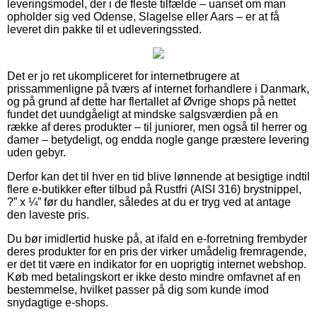
leveringsmodel, der i de fleste tilfælde – uanset om man
opholder sig ved Odense, Slagelse eller Aars – er at få
leveret din pakke til et udleveringssted.
Det er jo ret ukompliceret for internetbrugere at
prissammenligne på tværs af internet forhandlere i Danmark,
og på grund af dette har flertallet af Øvrige shops på nettet
fundet det uundgåeligt at mindske salgsværdien på en
række af deres produkter – til juniorer, men også til herrer og
damer – betydeligt, og endda nogle gange præstere levering
uden gebyr.
Derfor kan det til hver en tid blive lønnende at besigtige indtil
flere e-butikker efter tilbud på Rustfri (AISI 316) brystnippel,
?” x ¼” før du handler, således at du er tryg ved at antage
den laveste pris.
Du bør imidlertid huske på, at ifald en e-forretning frembyder
deres produkter for en pris der virker umådelig fremragende,
er det tit være en indikator for en uoprigtig internet webshop.
Køb med betalingskort er ikke desto mindre omfavnet af en
bestemmelse, hvilket passer på dig som kunde imod
snydagtige e-shops.