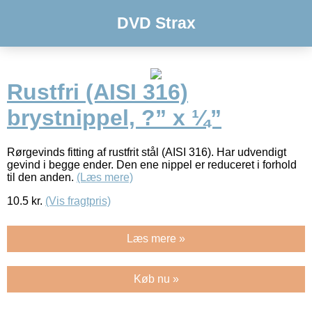
DVD Strax
Rustfri (AISI 316)
brystnippel, ?” x ¼”
Rørgevinds fitting af rustfrit stål (AISI 316). Har udvendigt
gevind i begge ender. Den ene nippel er reduceret i forhold
til den anden.
(Læs mere)
10.5
kr.
(Vis fragtpris)
Læs mere »
Køb nu »