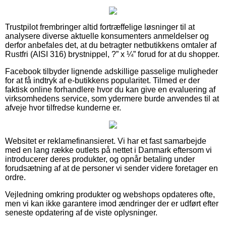
Trustpilot frembringer altid fortræffelige løsninger til at
analysere diverse aktuelle konsumenters anmeldelser og
derfor anbefales det, at du betragter netbutikkens omtaler af
Rustfri (AISI 316) brystnippel, ?” x ¼” forud for at du shopper.
Facebook tilbyder lignende adskillige passelige muligheder
for at få indtryk af e-butikkens popularitet. Tilmed er der
faktisk online forhandlere hvor du kan give en evaluering af
virksomhedens service, som ydermere burde anvendes til at
afveje hvor tilfredse kunderne er.
Websitet er reklamefinansieret. Vi har et fast samarbejde
med en lang række outlets på nettet i Danmark eftersom vi
introducerer deres produkter, og opnår betaling under
forudsætning af at de personer vi sender videre foretager en
ordre.
Vejledning omkring produkter og webshops opdateres ofte,
men vi kan ikke garantere imod ændringer der er udført efter
seneste opdatering af de viste oplysninger.