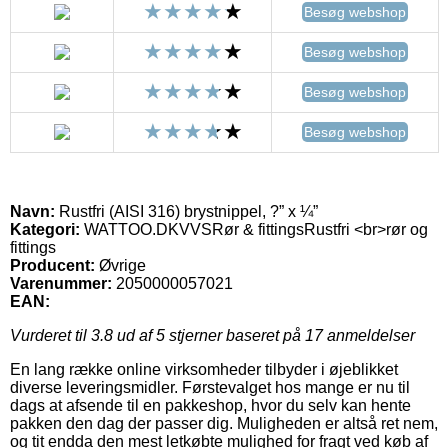
Besøg webshop
Besøg webshop
Besøg webshop
Besøg webshop
Navn:
Rustfri (AISI 316) brystnippel, ?” x ¼”
Kategori:
WATTOO.DKVVSRør & fittingsRustfri <br>rør og
fittings
Producent:
Øvrige
Varenummer:
2050000057021
EAN:
Vurderet til
3.8
ud af 5 stjerner baseret på
17
anmeldelser
En lang række online virksomheder tilbyder i øjeblikket
diverse leveringsmidler. Førstevalget hos mange er nu til
dags at afsende til en pakkeshop, hvor du selv kan hente
pakken den dag der passer dig. Muligheden er altså ret nem,
og tit endda den mest letkøbte mulighed for fragt ved køb af