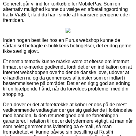
Generelt går vi ind for kortkøb eller MobilePay. Som en
alternativ mulighed kunne du vælge en afbetalingsordning
fra fx ViaBill, ifald du har i sinde at finansiere pengene ude i
fremtiden.
Inden nogen bestiller hos en Purus webshop kunne de
sådan set betragte e-butikkens betingelser, det er dog gerne
ikke særlig sjovt.
Et nemt alternativ kunne måske være at efterse om internet
firmaet er e-mærke godkendt, fordi det er en indikation om at
internet webshoppen overholder de danske love, udover at
e-handlen nu og da gennemses af jurister som er indført i
bestemmelserne på området. Det er en rigtig god anledning
til en hjælpende hånd, når du forvoldes problemer med din
shopping.
Derudover er det at foretrække at køber er obs på de mest
vedkommende vedtægter der gør sig gældende i forbindelse
med handlen, fx den returrettighed online forretningen
garanterer. I relation til det er det ydermere vigtigt, at man når
som helst gemmer ens kvittering på e-mail, så man
fremadrettet vil kunne påvise sin bestilling af Rustfri