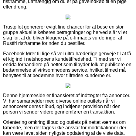
rist/ramme, uafhængig om du er på gaveindkøb til en pige
eller dreng.
Trustpilot genererer evigt fine chancer for at bese en stor
gruppe aktuelle køberes betragtninger og herved slår vi et
slag for, at du bliver klogere på e-firmaets vurderinger af
Rustfri rist/ramme forinden du bestiller.
Facebook fører til lige så vel ultra hæderlige genveje til at få
et kig ind i netshoppens kundetilfredshed. Tilmed ser vi
endda forhandlere på nettet som tilbyder folk at publicere en
bedømmelse af virksomhedens service, hvilket tilmed må
benyttes til at bedømme hvor tilfredse kunderne er.
Denne hjemmeside er finansieret af indtægter fra annoncer.
Vi har samarbejder med diverse online outlets når vi
annoncerer deres tilbud, og indtjener provision når den
person vi sender videre gennemfører en transaktion.
Orientering omkring tilbud og outlets på nettet værnes om
løbende, men der tages ikke ansvar for modifikationer der
kan være lavet siden nyligste opdatering af de viste data.