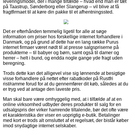
leveringsmodel, der i mange tilfælde – hvad end man er tæt
på Taastrup, Sønderborg eller Slangerup – vil blive at få
fragtfirmaet til at køre din pakke til et afhentningssted.
Det er efterhånden temmelig ligetil for alle at søge
information om priser hos forskellige internet forhandlere i
Danmark, og på grund af dette har en lang række Purus
internet firmaer været nødt til at presse salgspriserne på
produkterne – til babyer og børn, samt også til damer og
herrer – helt i bund, og endda nogle gange yde fragt uden
beregning.
Trods dette kan det alligevel vise sig lønnende at besigtige
visse forhandlere på nettet efter rabatkoder på Rustfri
rist/ramme forud for at du gennemfører dit køb, således at du
er tryg ved at antage den laveste pris.
Man skal bare være omhyggelig med, at i tilfælde af at en
online virksomhed udbyder deres produkter til salg for en
udsalgspris der virker hamrende tiltalende, bør det ofte være
et karakteristika der viser en uoprigtig e-butik. Betalinger
med kort er trods alt omsluttet af et regelsæt, der bistår køber
imod snydagtige internet selskaber.