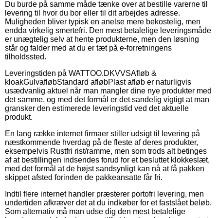
Du burde på samme måde tænke over at bestille varerne til
levering til hvor du bor eller til dit arbejdes adresse.
Muligheden bliver typisk en anelse mere bekostelig, men
endda virkelig smertefri. Den mest betalelige leveringsmåde
er unægtelig selv at hente produkterne, men den løsning
står og falder med at du er tæt på e-forretningens
tilholdssted.
Leveringstiden på WATTOO.DKVVSAfløb &
kloakGulvafløbStandard afløbPlast afløb er naturligvis
usædvanlig aktuel når man mangler dine nye produkter med
det samme, og med det formål er det sandelig vigtigt at man
gransker den estimerede leveringstid ved det aktuelle
produkt.
En lang række internet firmaer stiller udsigt til levering på
næstkommende hverdag på de fleste af deres produkter,
eksempelvis Rustfri rist/ramme, men som trods alt betinges
af at bestillingen indsendes forud for et besluttet klokkeslæt,
med det formål at de højst sandsynligt kan nå at få pakken
skippet afsted forinden de pakkeansatte får fri.
Indtil flere internet handler præsterer portofri levering, men
undertiden afkræver det at du indkøber for et fastslået beløb.
Som alternativ må man udse dig den mest betalelige