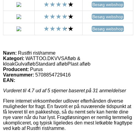
Besøg webshop
Besøg webshop
Besøg webshop
Navn:
Rustfri rist/ramme
Kategori:
WATTOO.DKVVSAfløb &
kloakGulvafløbStandard afløbPlast afløb
Producent:
Purus
Varenummer:
5708854729416
EAN:
Vurderet til
4.7
ud af 5 stjerner baseret på
31
anmeldelser
Flere internet virksomheder udlover efterhånden diverse
muligheder for fragt. En favorit er på nuværende tidspunkt at
få leveret til en pakkeshop, så du nemt selv kan hente dine
nye varer når du har lyst. Fragtløsningen er nemlig temmelig
ukompliceret, og typisk ligeledes den mest letkøbte fragttype
ved køb af Rustfri rist/ramme.