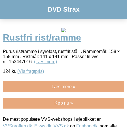
DVD Strax
Rustfri rist/ramme
Purus rist/ramme i syrefast, rustfrit stål . Rammemål: 158 x
158 mm . Ristmål: 141 x 141 mm . Passer til vvs
nr. 153447016.
(Læs mere)
124
kr.
(Vis fragtpris)
Læs mere »
Køb nu »
De mest populære VVS-webshops i øjeblikket er
VVSproffen.dk
,
Elvvs.dk
,
VVS.dk
og
Frishop.dk
, som alle