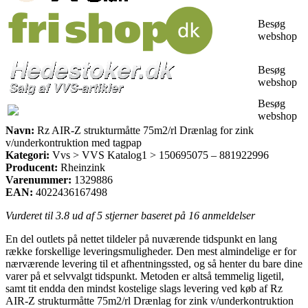
Besøg
webshop
Besøg
webshop
Besøg
webshop
Navn:
Rz AIR-Z strukturmåtte 75m2/rl Drænlag for zink
v/underkontruktion med tagpap
Kategori:
Vvs > VVS Katalog1 > 150695075 – 881922996
Producent:
Rheinzink
Varenummer:
1329886
EAN:
4022436167498
Vurderet til
3.8
ud af 5 stjerner baseret på
16
anmeldelser
En del outlets på nettet tildeler på nuværende tidspunkt en lang
række forskellige leveringsmuligheder. Den mest almindelige er for
nærværende levering til et afhentningssted, og så henter du bare dine
varer på et selvvalgt tidspunkt. Metoden er altså temmelig ligetil,
samt tit endda den mindst kostelige slags levering ved køb af Rz
AIR-Z strukturmåtte 75m2/rl Drænlag for zink v/underkontruktion