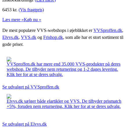
6453
kr.
(Vis fragtpris)
Læs mere »
Køb nu »
De mest populære VVS-webshops i øjeblikket er
VVSproffen.dk
,
Elvvs.dk
,
VVS.dk
og
Frishop.dk
, som alle har et stort sortiment til
gode priser.
VVSproffen.dk har mere end 35.000 VVS-produkter på deres
webshop. De tilbyder nem returnering og 1-2 dages levering.
Klik her for at se deres udvalg.
Se udvalget på VVSproffen.dk
Elvvs.dk sælger både elartikler og VVS. De tilbyder prismatch
+5%, foruden nem returnering. Klik her for at se deres udvalg.
Se udvalget på Elvvs.dk