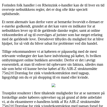
Forinden folk handler i en Rheinzink e-handler kan de til hver en tid
overveje netbutikkens regler, det er dog ofte ikke specielt
ophidsende.
Et nemt alternativ kan derfor være at bemærke hvorvidt e-firmaet er
e-mærke godkendt, grundet at det kan være en indikator for at
netbutikken lever op til de gældende danske regler, samt at online
virksomheden af og til overvåges af jurister som har meget erfaring
med de gældende love. Derudover tilbydes du mulighed for at blive
hjulpet, for så vidt du bliver udsat for problemer ved din handel.
Tillige rekommanderer vi at køberen er påpasselig med de mest
relevante vedtægter der kan have indvirkning på købet, fx hvilken
ombytningsret online butikken anvender. Derfor er det i øvrigt
essesentielt, at man til enhver tid opbevarer sin faktura, således man
når som helst vil kunne bevise købet af Rz AIR-Z strukturmåtte
75m2/rl Drænlag for zink v/underkontruktion med tagpap,
ligegyldigt om du er på shopping til en mand eller kvinde.
Trustpilot resulterer i flere tiltalende muligheder for at se nærmere på
forskellige andre køberes oplevelser og på grund af dette anbefaler
vi, at du eksaminerer e-handlens kritik af Rz AIR-Z strukturmåtte
75m2/rl Drænlag for zink v/underkontruktion med tagpap forud for