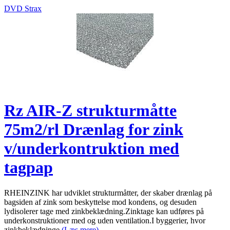
DVD Strax
Rz AIR-Z strukturmåtte
75m2/rl Drænlag for zink
v/underkontruktion med
tagpap
RHEINZINK har udviklet strukturmåtter, der skaber drænlag på
bagsiden af zink som beskyttelse mod kondens, og desuden
lydisolerer tage med zinkbeklædning.Zinktage kan udføres på
underkonstruktioner med og uden ventilation.I byggerier, hvor
zinkbeklædninge
(Læs mere)