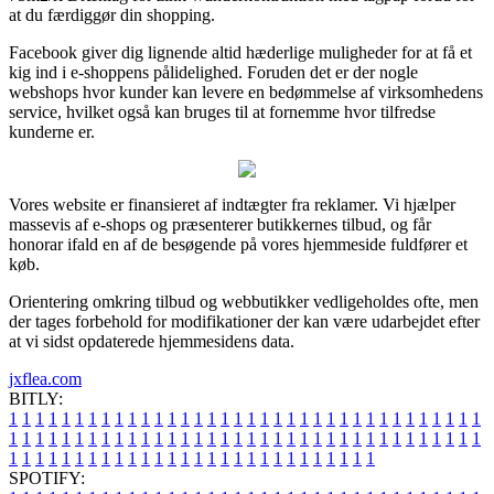
at du færdiggør din shopping.
Facebook giver dig lignende altid hæderlige muligheder for at få et
kig ind i e-shoppens pålidelighed. Foruden det er der nogle
webshops hvor kunder kan levere en bedømmelse af virksomhedens
service, hvilket også kan bruges til at fornemme hvor tilfredse
kunderne er.
Vores website er finansieret af indtægter fra reklamer. Vi hjælper
massevis af e-shops og præsenterer butikkernes tilbud, og får
honorar ifald en af de besøgende på vores hjemmeside fuldfører et
køb.
Orientering omkring tilbud og webbutikker vedligeholdes ofte, men
der tages forbehold for modifikationer der kan være udarbejdet efter
at vi sidst opdaterede hjemmesidens data.
jxflea.com
BITLY:
1
1
1
1
1
1
1
1
1
1
1
1
1
1
1
1
1
1
1
1
1
1
1
1
1
1
1
1
1
1
1
1
1
1
1
1
1
1
1
1
1
1
1
1
1
1
1
1
1
1
1
1
1
1
1
1
1
1
1
1
1
1
1
1
1
1
1
1
1
1
1
1
1
1
1
1
1
1
1
1
1
1
1
1
1
1
1
1
1
1
1
1
1
1
1
1
1
1
1
1
SPOTIFY: