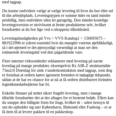
med tagpap.
Du kunne endvidere vælge at vælge levering til hvor du bor eller ud
til din arbejdsplads. Leveringstypen er somme tider en tand mindre
prisbillig, men endvidere ultra let gængelig. Den mindst kostelige
leveringsversion er utvivlsomt at hente produkterne selv, hvilket
forudsætter at du bor lige ved e-shoppens tilholdssted.
Leveringshastigheden på Vvs > VVS Katalog1 > 150695075 –
881922996 er yderst essentiel hvis du mangler varerne øjeblikkeligt,
så i det øjemed er det øjensynligt væsentligt at man ser den
estimerede leveringstid ved den pågældende vare.
Flere internet virksomheder reklamerer med levering på næste
hverdag på mange produkter, eksempelvis Rz AIR-Z strukturmåtte
75m2/rl Drænlag for zink v/underkontruktion med tagpap, som dog
er forudsat at ordren køres igennem forinden et nøjagtigt tidspunkt,
sådan at de har en chance for at nå at få ordren distribueret forinden
logistikmedarbejderne har fri.
Enkelte firmaer på nettet sikrer fragtfri levering, men i mange
tilfælde forudsætter det at der aftages for et bestemt beløb. Ellers kan
du snuppe den billigste form for fragt, hvilket tit – uden hensyn til
om du opholder sig nær København, Birkerød eller Faaborg – er at
få dem til at levere pakken til en pakkeshop.