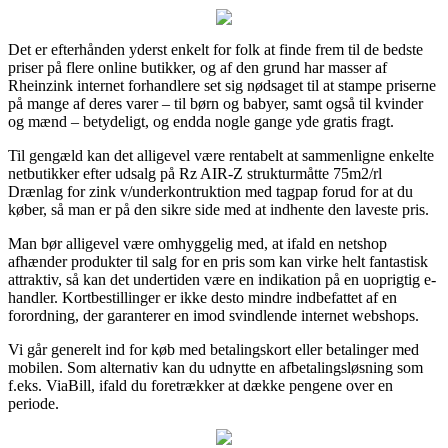
Det er efterhånden yderst enkelt for folk at finde frem til de bedste
priser på flere online butikker, og af den grund har masser af
Rheinzink internet forhandlere set sig nødsaget til at stampe priserne
på mange af deres varer – til børn og babyer, samt også til kvinder
og mænd – betydeligt, og endda nogle gange yde gratis fragt.
Til gengæld kan det alligevel være rentabelt at sammenligne enkelte
netbutikker efter udsalg på Rz AIR-Z strukturmåtte 75m2/rl
Drænlag for zink v/underkontruktion med tagpap forud for at du
køber, så man er på den sikre side med at indhente den laveste pris.
Man bør alligevel være omhyggelig med, at ifald en netshop
afhænder produkter til salg for en pris som kan virke helt fantastisk
attraktiv, så kan det undertiden være en indikation på en uoprigtig e-
handler. Kortbestillinger er ikke desto mindre indbefattet af en
forordning, der garanterer en imod svindlende internet webshops.
Vi går generelt ind for køb med betalingskort eller betalinger med
mobilen. Som alternativ kan du udnytte en afbetalingsløsning som
f.eks. ViaBill, ifald du foretrækker at dække pengene over en
periode.