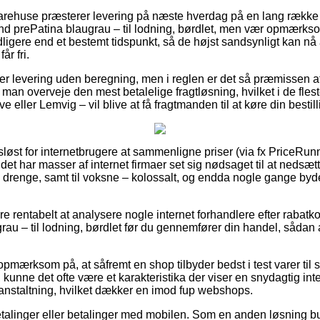
 varehuse præsterer levering på næste hverdag på en lang række
nd prePatina blaugrau – til lodning, børdlet, men vær opmærksom 
ligere end et bestemt tidspunkt, så de højst sandsynligt kan nå a
r fri.
r levering uden beregning, men i reglen er det så præmissen at
al man overveje den mest betalelige fragtløsning, hvilket i de fles
eller Lemvig – vil blive at få fragtmanden til at køre din bestilli
løst for internetbrugere at sammenligne priser (via fx PriceRunne
r det har masser af internet firmaer set sig nødsaget til at nedsæ
og drenge, samt til voksne – kolossalt, og endda nogle gange byd
e rentabelt at analysere nogle internet forhandlere efter rabatk
au – til lodning, børdlet før du gennemfører din handel, sådan a
pmærksom på, at såfremt en shop tilbyder bedst i test varer til s
, kunne det ofte være et karakteristika der viser en snydagtig inte
oranstaltning, hvilket dækker en imod fup webshops.
tbetalinger eller betalinger med mobilen. Som en anden løsning 