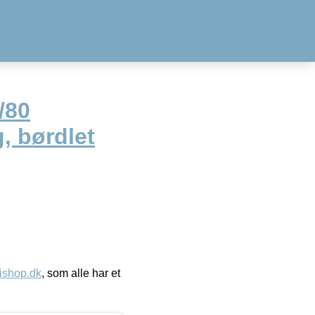
/80
, børdlet
ishop.dk
, som alle har et