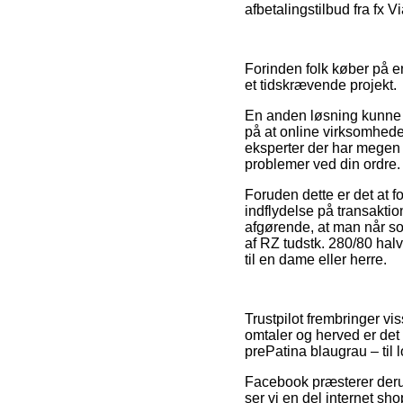
afbetalingstilbud fra fx Vi
Forinden folk køber på e
et tidskrævende projekt.
En anden løsning kunne 
på at online virksomhed
eksperter der har megen 
problemer ved din ordre.
Foruden dette er det at 
indflydelse på transakti
afgørende, at man når s
af RZ tudstk. 280/80 hal
til en dame eller herre.
Trustpilot frembringer vi
omtaler og herved er det 
prePatina blaugrau – til l
Facebook præsterer derud
ser vi en del internet s