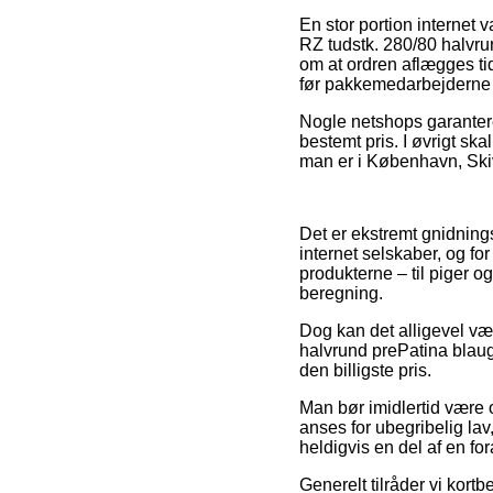
En stor portion internet
RZ tudstk. 280/80 halvru
om at ordren aflægges tid
før pakkemedarbejderne få
Nogle netshops garantere
bestemt pris. I øvrigt sk
man er i København, Skive 
Det er ekstremt gnidnings
internet selskaber, og fo
produkterne – til piger 
beregning.
Dog kan det alligevel vær
halvrund prePatina blaugr
den billigste pris.
Man bør imidlertid være o
anses for ubegribelig lav
heldigvis en del af en f
Generelt tilråder vi kor