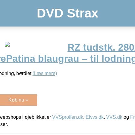
DVD Strax
RZ tudstk. 280
ePatina blaugrau – til lodning
lodning, børdlet
(Læs mere)
Køb nu »
ebshops i øjeblikket er
VVSproffen.dk
,
Elvvs.dk
,
VVS.dk
og
Fr
iser.