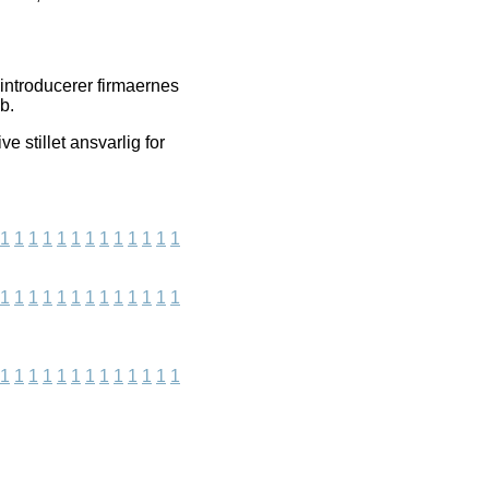
i introducerer firmaernes
b.
 stillet ansvarlig for
1
1
1
1
1
1
1
1
1
1
1
1
1
1
1
1
1
1
1
1
1
1
1
1
1
1
1
1
1
1
1
1
1
1
1
1
1
1
1