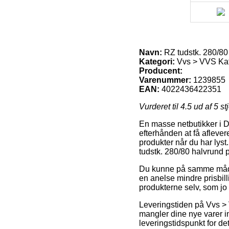
Navn:
RZ tudstk. 280/80 
Kategori:
Vvs > VVS Ka
Producent:
Varenummer:
1239855
EAN:
4022436422351
Vurderet til
4.5
ud af 5 st
En masse netbutikker i D
efterhånden at få aflever
produkter når du har lyst
tudstk. 280/80 halvrund p
Du kunne på samme måde væ
en anelse mindre prisbil
produkterne selv, som jo 
Leveringstiden på Vvs >
mangler dine nye varer in
leveringstidspunkt for 