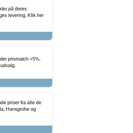
ter på deres
es levering. Klik her
yder prismatch +5%,
 udvalg.
de priser fra alle de
la, Hansgrohe og