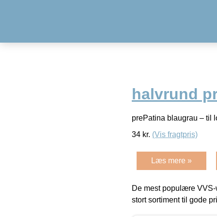
halvrund pr
prePatina blaugrau – til 
34
kr.
(Vis fragtpris)
Læs mere »
De mest populære VVS-w
stort sortiment til gode pr