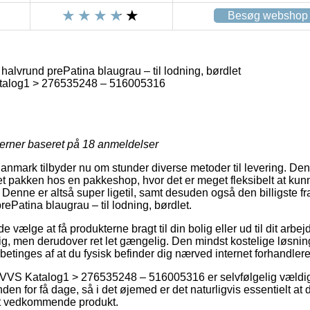
Besøg webshop
halvrund prePatina blaugrau – til lodning, børdlet
talog1 > 276535248 – 516005316
jerner baseret på
18
anmeldelser
anmark tilbyder nu om stunder diverse metoder til levering. Den
et pakken hos en pakkeshop, hvor det er meget fleksibelt at kun
. Denne er altså super ligetil, samt desuden også den billigste f
rePatina blaugrau – til lodning, børdlet.
lge at få produkterne bragt til din bolig eller ud til dit arbejd
lig, men derudover ret let gængelig. Den mindst kostelige løsnin
betinges af at du fysisk befinder dig nærved internet forhandlere
 VVS Katalog1 > 276535248 – 516005316 er selvfølgelig vældig
den for få dage, så i det øjemed er det naturligvis essentielt at
det vedkommende produkt.