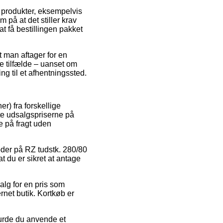
 produkter, eksempelvis
på at det stiller krav
t få bestillingen pakket
 man aftager for en
te tilfælde – uanset om
ng til et afhentningssted.
r) fra forskellige
tte udsalgspriserne på
e på fragt uden
oder på RZ tudstk. 280/80
t du er sikret at antage
alg for en pris som
rnet butik. Kortkøb er
burde du anvende et