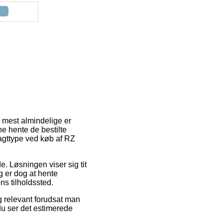
 mest almindelige er
ne hente de bestilte
ragttype ved køb af RZ
e. Løsningen viser sig tit
g er dog at hente
ns tilholdssted.
 relevant forudsat man
 du ser det estimerede