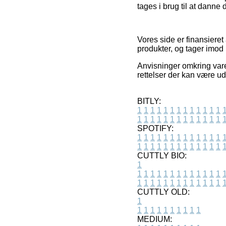
tages i brug til at danne 
Vores side er finansieret 
produkter, og tager imod 
Anvisninger omkring vare
rettelser der kan være ud
BITLY:
1
1
1
1
1
1
1
1
1
1
1
1
1
1
1
1
1
1
1
1
1
1
1
1
1
1
SPOTIFY:
1
1
1
1
1
1
1
1
1
1
1
1
1
1
1
1
1
1
1
1
1
1
1
1
1
1
CUTTLY BIO:
1
1
1
1
1
1
1
1
1
1
1
1
1
1
1
1
1
1
1
1
1
1
1
1
1
1
1
CUTTLY OLD:
1
1
1
1
1
1
1
1
1
1
1
MEDIUM: