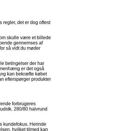
regler, det er dog oftest
m skulle være et billede
løbende gennemses af
for så vidt du møder
le betingelser der har
ammenhæng er det også
ang kan bekræfte købet
an efterspørger produkter
erende forbrugeres
 tudstk. 280/80 halvrund
ns kundefokus. Herinde
lsen, hvilket tilmed kan