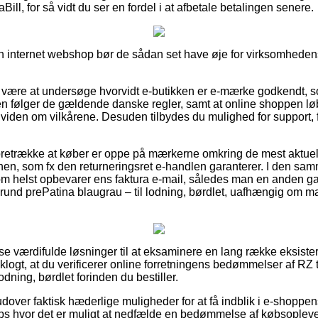
aBill, for så vidt du ser en fordel i at afbetale betalingen senere.
n internet webshop bør de sådan set have øje for virksomhedens 
være at undersøge hvorvidt e-butikken er e-mærke godkendt, so
en følger de gældende danske regler, samt at online shoppen 
viden om vilkårene. Desuden tilbydes du mulighed for support, 
foretrække at køber er oppe på mærkerne omkring de mest aktuel
onen, som fx den returneringsret e-handlen garanterer. I den s
om helst opbevarer ens faktura e-mail, således man en anden g
vrund prePatina blaugrau – til lodning, børdlet, uafhængig om m
sse værdifulde løsninger til at eksaminere en lang række eksist
klogt, at du verificerer online forretningens bedømmelser af RZ
odning, børdlet forinden du bestiller.
over faktisk hæderlige muligheder for at få indblik i e-shoppe
hops hvor det er muligt at nedfælde en bedømmelse af købsopleve