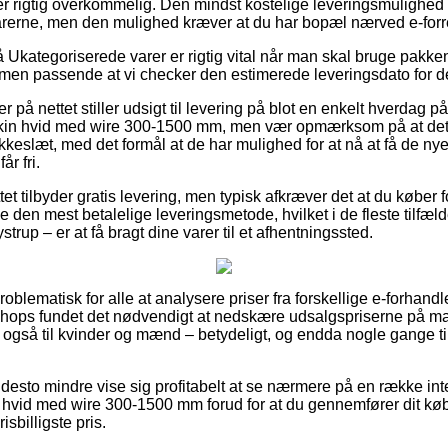
r rigtig overkommelig. Den mindst kostelige leveringsmulighed vi
varerne, men den mulighed kræver at du har bopæl nærved e-for
Ukategoriserede varer er rigtig vital når man skal bruge pakk
mmen passende at vi checker den estimerede leveringsdato for d
 på nettet stiller udsigt til levering på blot en enkelt hverdag på
in hvid med wire 300-1500 mm, men vær opmærksom på at det 
kkeslæt, med det formål at de har mulighed for at nå at få de nye
år fri.
et tilbyder gratis levering, men typisk afkræver det at du køber 
 den mest betalelige leveringsmetode, hvilket i de fleste tilfæ
strup – er at få bragt dine varer til et afhentningssted.
oblematisk for alle at analysere priser fra forskellige e-forhandl
ops fundet det nødvendigt at nedskære udsalgspriserne på mang
ge også til kvinder og mænd – betydeligt, og endda nogle gange t
desto mindre vise sig profitabelt at se nærmere på en række inte
hvid med wire 300-1500 mm forud for at du gennemfører dit køb
isbilligste pris.