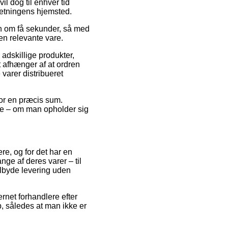
l dog til enhver tid
retningens hjemsted.
en om få sekunder, så med
en relevante vare.
 adskillige produkter,
afhænger af at ordren
 varer distribueret
for en præcis sum.
lde – om man opholder sig
ere, og for det har en
e af deres varer – til
ilbyde levering uden
rnet forhandlere efter
, således at man ikke er