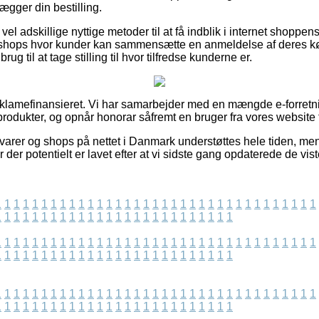
ægger din bestilling.
el adskillige nyttige metoder til at få indblik i internet shoppen
 shops hvor kunder kan sammensætte en anmeldelse af deres kø
 til at tage stilling til hvor tilfredse kunderne er.
lamefinansieret. Vi har samarbejder med en mængde e-forretni
odukter, og opnår honorar såfremt en bruger fra vores website fu
arer og shops på nettet i Danmark understøttes hele tiden, men
 der potentielt er lavet efter at vi sidste gang opdaterede de vist
1
1
1
1
1
1
1
1
1
1
1
1
1
1
1
1
1
1
1
1
1
1
1
1
1
1
1
1
1
1
1
1
1
1
1
1
1
1
1
1
1
1
1
1
1
1
1
1
1
1
1
1
1
1
1
1
1
1
1
1
1
1
1
1
1
1
1
1
1
1
1
1
1
1
1
1
1
1
1
1
1
1
1
1
1
1
1
1
1
1
1
1
1
1
1
1
1
1
1
1
1
1
1
1
1
1
1
1
1
1
1
1
1
1
1
1
1
1
1
1
1
1
1
1
1
1
1
1
1
1
1
1
1
1
1
1
1
1
1
1
1
1
1
1
1
1
1
1
1
1
1
1
1
1
1
1
1
1
1
1
1
1
1
1
1
1
1
1
1
1
1
1
1
1
1
1
1
1
1
1
1
1
1