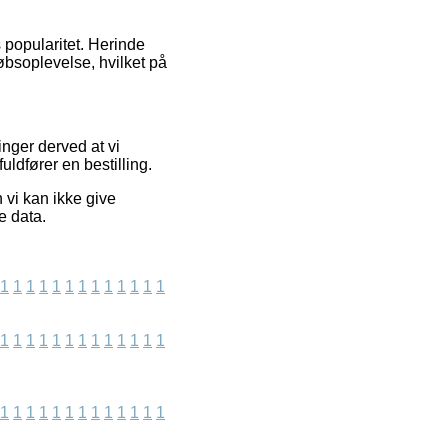
s popularitet. Herinde
bsoplevelse, hvilket på
nger derved at vi
ldfører en bestilling.
 vi kan ikke give
e data.
1
1
1
1
1
1
1
1
1
1
1
1
1
1
1
1
1
1
1
1
1
1
1
1
1
1
1
1
1
1
1
1
1
1
1
1
1
1
1