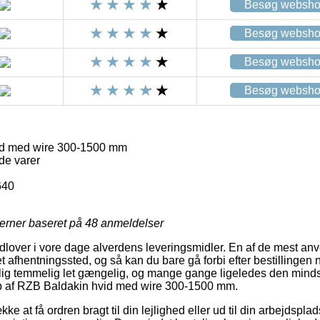
Besøg websh
Besøg websh
Besøg websh
Besøg websh
d med wire 300-1500 mm
de varer
640
jerner baseret på
48
anmeldelser
udlover i vore dage alverdens leveringsmidler. En af de mest a
l et afhentningssted, og så kan du bare gå forbi efter bestillingen n
ig temmelig let gængelig, og mange gange ligeledes den minds
b af RZB Baldakin hvid med wire 300-1500 mm.
ke at få ordren bragt til din lejlighed eller ud til din arbejdspl