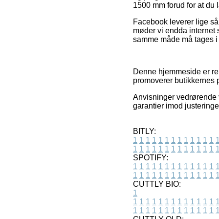
1500 mm forud for at du l
Facebook leverer lige så v
møder vi endda internet
samme måde må tages i brug
Denne hjemmeside er rek
promoverer butikkernes pr
Anvisninger vedrørende v
garantier imod justeringer
BITLY:
1
1
1
1
1
1
1
1
1
1
1
1
1
1
1
1
1
1
1
1
1
1
1
1
1
1
SPOTIFY:
1
1
1
1
1
1
1
1
1
1
1
1
1
1
1
1
1
1
1
1
1
1
1
1
1
1
CUTTLY BIO:
1
1
1
1
1
1
1
1
1
1
1
1
1
1
1
1
1
1
1
1
1
1
1
1
1
1
1