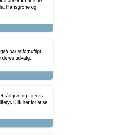
de priser fra alle de
la, Hansgrohe og
så har et fornuftigt
se deres udvalg.
el rådgivning i deres
efyr. Klik her for at se