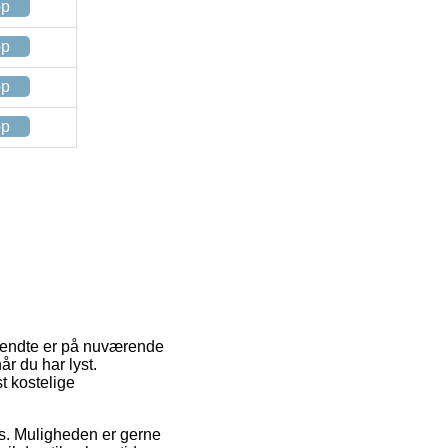
op
op
op
op
nvendte er på nuværende
år du har lyst.
t kostelige
ads. Muligheden er gerne