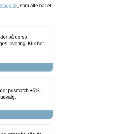
ishop.dk
, som alle har et
ter på deres
es levering. Klik her
yder prismatch +5%,
 udvalg.