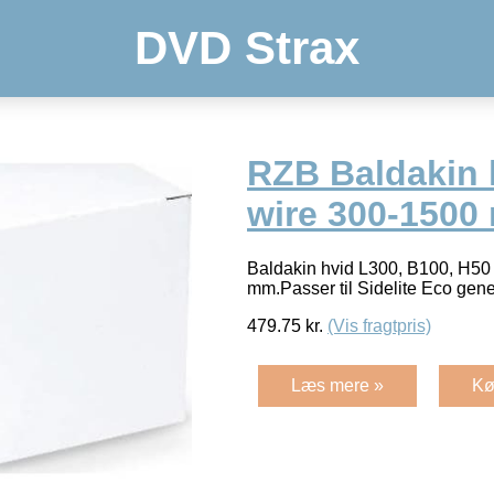
DVD Strax
RZB Baldakin 
wire 300-1500
Baldakin hvid L300, B100, H5
mm.Passer til Sidelite Eco gener
479.75
kr.
(Vis fragtpris)
Læs mere »
Kø