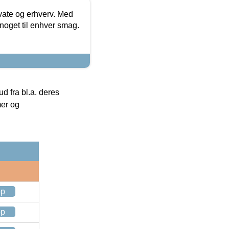
ivate og erhverv. Med
noget til enhver smag.
 fra bl.a. deres
mer og
op
op