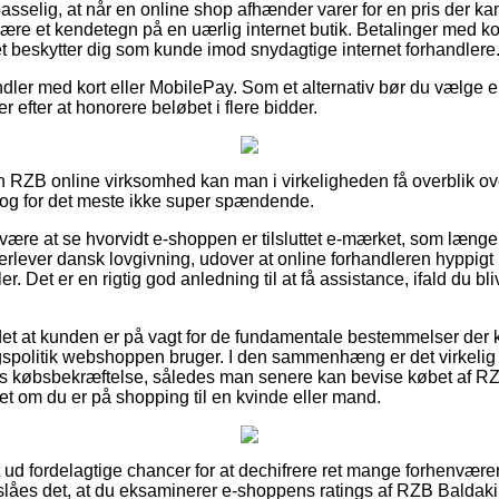
sselig, at når en online shop afhænder varer for en pris der k
være et kendetegn på en uærlig internet butik. Betalinger med k
et beskytter dig som kunde imod snydagtige internet forhandlere
ndler med kort eller MobilePay. Som et alternativ bør du vælge e
ger efter at honorere beløbet i flere bidder.
 en RZB online virksomhed kan man i virkeligheden få overblik 
r dog for det meste ikke super spændende.
være at se hvorvidt e-shoppen er tilsluttet e-mærket, som længe 
rlever dansk lovgivning, udover at online forhandleren hyppigt ki
. Det er en rigtig god anledning til at få assistance, ifald du b
et at kunden er på vagt for de fundamentale bestemmelser der ka
politik webshoppen bruger. I den sammenhæng er det virkelig 
s købsbekræftelse, således man senere kan bevise købet af R
 om du er på shopping til en kvinde eller mand.
t ud fordelagtige chancer for at dechifrere ret mange forhenvær
eslåes det, at du eksaminerer e-shoppens ratings af RZB Baldak