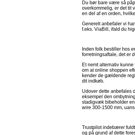
Du bør bare være så påpa
overkommelig, er det tit 
en del af en orden, hvilk
Generelt anbefaler vi ha
f.eks. ViaBill, ifald du hi
Inden folk bestiller hos
forretningsaftale, det e
Et nemt alternativ kunne 
om at online shoppen efte
kender de gældende regler
dit indkøb.
Udover dette anbefales d
eksempel den ombytnings
stadigvæk bibeholder en
wire 300-1500 mm, uanset
Trustpilot indebærer fuld
og på grund af dette for