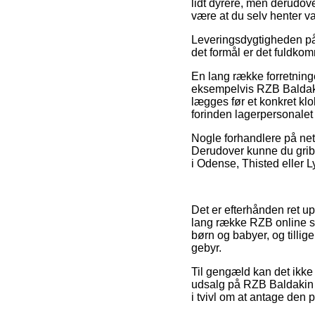
lidt dyrere, men derudove
være at du selv henter 
Leveringsdygtigheden på 
det formål er det fuldko
En lang række forretninger
eksempelvis RZB Baldak
lægges før et konkret klo
forinden lagerpersonalet f
Nogle forhandlere på nett
Derudover kunne du gribe
i Odense, Thisted eller Ly
Det er efterhånden ret upr
lang række RZB online sh
børn og babyer, og tilli
gebyr.
Til gengæld kan det ikke 
udsalg på RZB Baldakin 
i tvivl om at antage den pr