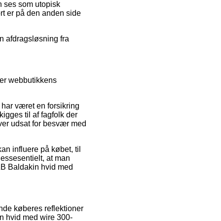
an ses som utopisk
ort er på den anden side
.
n afdragsløsning fra
over webbutikkens
har været en forsikring
gges til af fagfolk der
liver udsat for besvær med
n influere på købet, til
essesentielt, at man
ZB Baldakin hvid med
ende køberes reflektioner
in hvid med wire 300-