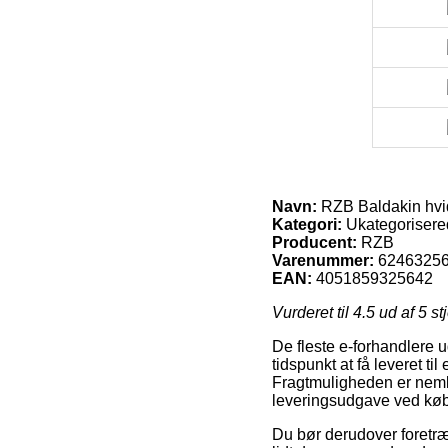
Navn:
RZB Baldakin hvi
Kategori:
Ukategorisere
Producent:
RZB
Varenummer:
6246325
EAN:
4051859325642
Vurderet til
4.5
ud af 5 st
De fleste e-forhandlere 
tidspunkt at få leveret ti
Fragtmuligheden er neml
leveringsudgave ved kø
Du bør derudover foretræk