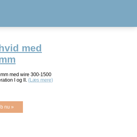
hvid med
 mm
0 mm med wire 300-1500
ation I og II.
(Læs mere)
b nu »