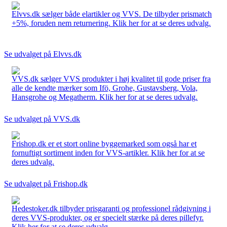
Elvvs.dk sælger både elartikler og VVS. De tilbyder prismatch
+5%, foruden nem returnering. Klik her for at se deres udvalg.
Se udvalget på Elvvs.dk
VVS.dk sælger VVS produkter i høj kvalitet til gode priser fra
alle de kendte mærker som Ifö, Grohe, Gustavsberg, Vola,
Hansgrohe og Megatherm. Klik her for at se deres udvalg.
Se udvalget på VVS.dk
Frishop.dk er et stort online byggemarked som også har et
fornuftigt sortiment inden for VVS-artikler. Klik her for at se
deres udvalg.
Se udvalget på Frishop.dk
Hedestoker.dk tilbyder prisgaranti og professionel rådgivning i
deres VVS-produkter, og er specielt stærke på deres pillefyr.
Klik her for at se deres udvalg.