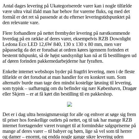
Antal dages levering på Ukategoriserede varer kan i nogle tilfælde
være ultra vital ifald man har behov for varerne fluks, og med det
formål er det ret så passende at du efterser leveringstidspunktet på
den relevante vare.
Flere forhandlere på nettet frembyder levering på næstkommende
hverdag på en række af deres varer, eksempelvis RZB Downlight
Ledona Eco LED 12,6W 840, 130 x 130 x 80 mm, men vær
påpasselig da det er forudsat at ordren køres igennem forinden et
bestemt tidspunkt, så de højst sandsynligt kan nå at få bestillingen ud
af døren forinden pakkemedarbejderne har fyraften.
Enkelte internet webshops byder på fragtfri levering, men i de fleste
tilfælde er det forudsat at man handler for en konkret sum. Som
alternativ burde man tage den mindst kostelige løsning til levering,
som typisk – uafhængig om du befinder sig nær København, Dragør
eller Skjern – er at få kørt din bestilling til en pakkeshop.
Det er i dag ultra hensigtsmæssigt for alle og enhver at søge sig frem
til priser hos forskellige outlets på nettet, og til tak har mange RZB
internet foretagender været tvunget til at formindske salgspriserne på
mange af deres varer – til babyer og børn, lige så vel som til herrer
og damer – enormt, og endda nogle gange sikre levering uden