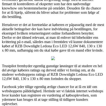
firmaet tit kontrolleres af eksperter som har den nødvendige
knowhow om bestemmelserne på området. Desuden får du chance
for at få hjælp, såfremt du bliver udsat for problemer som følge af
din bestilling.
Herudover er det at foretrække at køberen er påpasselig med de mest
aktuelle betingelser der kan have indvirkning på bestillingen, for
eksempel hvilken returneringsret online forhandleren benytter.
Derfor er det tilmed relevant, at man til enhver tid bibeholder ens
kvittering på e-mail, således man i fremtiden vil kunne dokumentere
købet af RZB Downlight Ledona Eco LED 12,6W 840, 130 x 130
x 80 mm, uafhængig om du skal købe gave til en mand eller kvinde.
Trustpilot frembyder egentlig gunstige løsninger til at studere en hel
del øvrige køberes ratings og derved stiller vi forslag om, at du
studerer webshoppens ratings af RZB Downlight Ledona Eco LED
12,6W 840, 130 x 130 x 80 mm forinden du shopper.
Facebook yder tillige egentlig ærlige chancer for at få en idé om
webshoppens pålidelighed. Herinde ser vi faktisk internet webshops
hvor kunder kan registrere en vurdering af købsoplevelsen, som
ydermere kan bruges til at tage stilling til tidligere kunders
oplevelser.