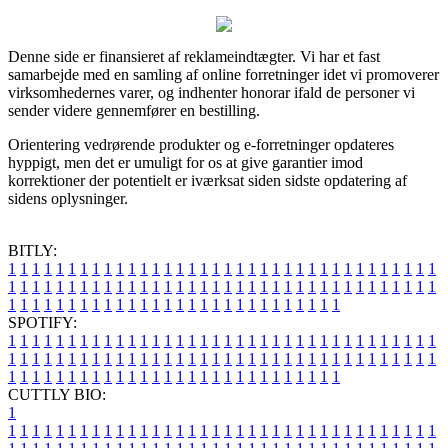
Denne side er finansieret af reklameindtægter. Vi har et fast
samarbejde med en samling af online forretninger idet vi promoverer
virksomhedernes varer, og indhenter honorar ifald de personer vi
sender videre gennemfører en bestilling.
Orientering vedrørende produkter og e-forretninger opdateres
hyppigt, men det er umuligt for os at give garantier imod
korrektioner der potentielt er iværksat siden sidste opdatering af
sidens oplysninger.
BITLY:
1
1
1
1
1
1
1
1
1
1
1
1
1
1
1
1
1
1
1
1
1
1
1
1
1
1
1
1
1
1
1
1
1
1
1
1
1
1
1
1
1
1
1
1
1
1
1
1
1
1
1
1
1
1
1
1
1
1
1
1
1
1
1
1
1
1
1
1
1
1
1
1
1
1
1
1
1
1
1
1
1
1
1
1
1
1
1
1
1
1
1
1
1
1
1
1
1
1
1
1
SPOTIFY:
1
1
1
1
1
1
1
1
1
1
1
1
1
1
1
1
1
1
1
1
1
1
1
1
1
1
1
1
1
1
1
1
1
1
1
1
1
1
1
1
1
1
1
1
1
1
1
1
1
1
1
1
1
1
1
1
1
1
1
1
1
1
1
1
1
1
1
1
1
1
1
1
1
1
1
1
1
1
1
1
1
1
1
1
1
1
1
1
1
1
1
1
1
1
1
1
1
1
1
1
CUTTLY BIO:
1
1
1
1
1
1
1
1
1
1
1
1
1
1
1
1
1
1
1
1
1
1
1
1
1
1
1
1
1
1
1
1
1
1
1
1
1