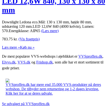
LED 12,6W 840, 130 x 130 x 80
mm
Downlight Ledona eco.Mål: 130 x 130 mm, højde 80 mm,
udskæring 120 mm.LED 12,6W 840 (4000 kelvin), Lumen:
570.Energiklasse: AIP65
(Læs mere)
783.75
kr.
(Vis fragtpris)
Læs mere »
Køb nu »
De mest populære VVS-webshops i øjeblikket er
VVSproffen.dk
,
Elvvs.dk
,
VVS.dk
og
Frishop.dk
, som alle har et stort sortiment til
gode priser.
VVSproffen.dk har mere end 35.000 VVS-produkter på deres
webshop. De tilbyder nem returnering og 1-2 dages levering.
Klik her for at se deres udvalg.
Se udvalget på VVSproffen.dk