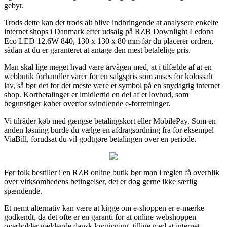
gebyr.
Trods dette kan det trods alt blive indbringende at analysere enkelte
internet shops i Danmark efter udsalg på RZB Downlight Ledona
Eco LED 12,6W 840, 130 x 130 x 80 mm før du placerer ordren,
sådan at du er garanteret at antage den mest betalelige pris.
Man skal lige meget hvad være årvågen med, at i tilfælde af at en
webbutik forhandler varer for en salgspris som anses for kolossalt
lav, så bør det for det meste være et symbol på en snydagtig internet
shop. Kortbetalinger er imidlertid en del af et lovbud, som
begunstiger køber overfor svindlende e-forretninger.
Vi tilråder køb med gængse betalingskort eller MobilePay. Som en
anden løsning burde du vælge en afdragsordning fra for eksempel
ViaBill, forudsat du vil godtgøre betalingen over en periode.
Før folk bestiller i en RZB online butik bør man i reglen få overblik
over virksomhedens betingelser, det er dog gerne ikke særlig
spændende.
Et nemt alternativ kan være at kigge om e-shoppen er e-mærke
godkendt, da det ofte er en garanti for at online webshoppen
overholder gældende dansk lovgivning, tillige med at internet