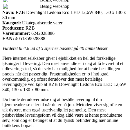
Besøg webshop
Navn:
RZB Downlight Ledona Eco LED 12,6W 840, 130 x 130 x
80 mm
Kategori:
Ukategoriserede varer
Producent:
RZB
Varenummer:
6242028886
EAN:
4051859028888
Vurderet til
4.8
ud af 5 stjerner baseret på
40
anmeldelser
Flere internet selskaber giver i øjeblikket en hel del forskellige
løsninger til levering. Den mest anvendte er i dag at få leveret til et
udleveringssted, så du selv har mulighed for at hente bestillingen
præcis når det passer dig. Fragtmuligheden er jo i høj grad
overkommelig, og oftest derudover den mest betalelige
leveringstype ved køb af RZB Downlight Ledona Eco LED 12,6W
840, 130 x 130 x 80 mm.
Du burde derudover udse dig at bestille levering til din
hjemmeadresse eller til når du er på job. Metoden viser sig ofte en
tak dyrere, men også usædvanlig let gængelig. Den mest
prisbevidste leveringsform vil dog altid være at hente produkterne
selv, som dog er betinget af at du fysisk befinder dig nær online
butikkens bopæl.