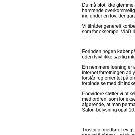
Du må blot ikke glemme, 
hamrende overkommelig, b
ind under en lov, der gara
Vi tilråder generelt kort
som for eksempel ViaBill,
Forinden nogen køber på 
uden tvivl ikke særlig int
En nemmere løsning er at 
internet forretningen adly
forstår reglementet på om
forbindelse med dit indk
Endvidere støtter vi at 
med ordren, som for eks
afgørende, at man perman
Salon-belysning opal 10.
Trustpilot medfører evig