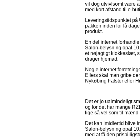
vil dog utvivlsomt være a
med kort afstand til e-but
Leveringstidspunktet på 
pakken inden for få dage,
produkt.
En del internet forhandl
Salon-belysning opal 10.
et nøjagtigt klokkeslæt, 
drager hjemad.
Nogle internet forretnin
Ellers skal man gribe den
Nykøbing Falster eller Hin
Det er jo ualmindeligt sm
og for det har mange RZB 
lige så vel som til mænd
Det kan imidlertid blive 
Salon-belysning opal 10
med at få den prisbilligste