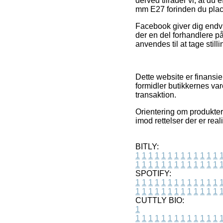
derved tilråder vi, at d
mm E27 forinden du place
Facebook giver dig endvid
der en del forhandlere p
anvendes til at tage stilli
Dette website er finansie
formidler butikkernes var
transaktion.
Orientering om produkter 
imod rettelser der er real
BITLY:
1
1
1
1
1
1
1
1
1
1
1
1
1
1
1
1
1
1
1
1
1
1
1
1
1
1
SPOTIFY:
1
1
1
1
1
1
1
1
1
1
1
1
1
1
1
1
1
1
1
1
1
1
1
1
1
1
CUTTLY BIO:
1
1
1
1
1
1
1
1
1
1
1
1
1
1