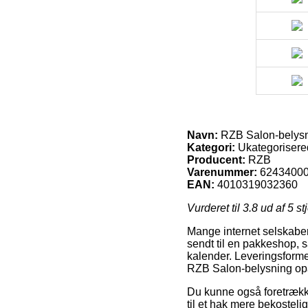
Navn:
RZB Salon-belysn
Kategori:
Ukategorisere
Producent:
RZB
Varenummer:
6243400
EAN:
4010319032360
Vurderet til
3.8
ud af 5 st
Mange internet selskaber 
sendt til en pakkeshop, s
kalender. Leveringsformen
RZB Salon-belysning op
Du kunne også foretrække a
til et hak mere bekostel