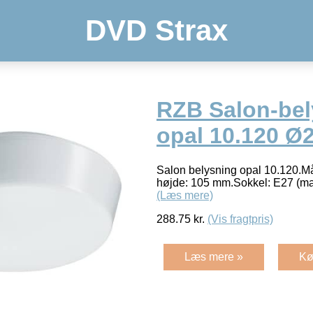
DVD Strax
RZB Salon-bel
opal 10.120 Ø
Salon belysning opal 10.120.Må
højde: 105 mm.Sokkel: E27 (ma
(Læs mere)
288.75
kr.
(Vis fragtpris)
Læs mere »
Kø