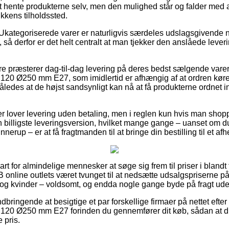
t hente produkterne selv, men den mulighed står og falder med a
ikkens tilholdssted.
Ukategoriserede varer er naturligvis særdeles udslagsgivende nå
 så derfor er det helt centralt at man tjekker den anslåede lever
ere præsterer dag-til-dag levering på deres bedst sælgende var
120 Ø250 mm E27, som imidlertid er afhængig af at ordren køre
således at de højst sandsynligt kan nå at få produkterne ordnet i
ger lover levering uden betaling, men i reglen kun hvis man shop
 billigste leveringsversion, hvilket mange gange – uanset om du
nerup – er at få fragtmanden til at bringe din bestilling til et af
art for almindelige mennesker at søge sig frem til priser i blandt
online outlets været tvunget til at nedsætte udsalgspriserne på d
 og kvinder – voldsomt, og endda nogle gange byde på fragt ud
indbringende at besigtige et par forskellige firmaer på nettet eft
.120 Ø250 mm E27 forinden du gennemfører dit køb, sådan at du
 pris.