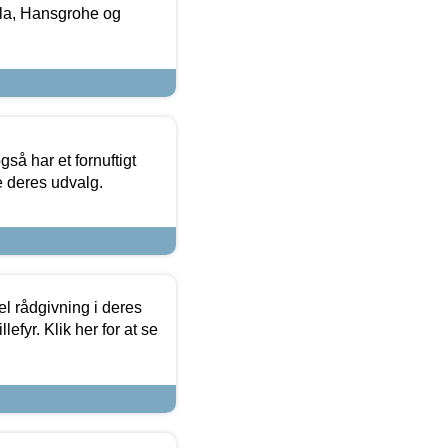
la, Hansgrohe og
så har et fornuftigt
se deres udvalg.
el rådgivning i deres
efyr. Klik her for at se