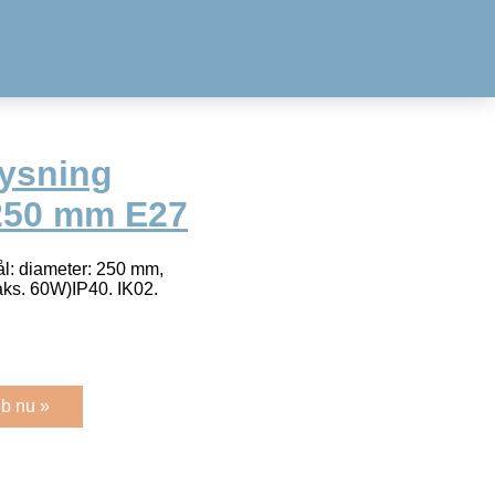
ysning
250 mm E27
l: diameter: 250 mm,
ks. 60W)IP40. IK02.
b nu »