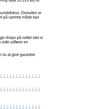
ysning opal 10.120 Ø250
ns kundefokus. Desuden er
, som på samme måde kan
ge shops på nettet idet vi
s side udfører en
r os at give garantier
1
1
1
1
1
1
1
1
1
1
1
1
1
1
1
1
1
1
1
1
1
1
1
1
1
1
1
1
1
1
1
1
1
1
1
1
1
1
1