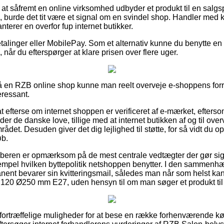
at såfremt en online virksomhed udbyder et produkt til en salgsp
urde det tit være et signal om en svindel shop. Handler med ko
nterer en overfor fup internet butikker.
betalinger eller MobilePay. Som et alternativ kunne du benytte en
 når du efterspørger at klare prisen over flere uger.
en RZB online shop kunne man reelt overveje e-shoppens forret
eressant.
efterse om internet shoppen er verificeret af e-mærket, eftersom
der de danske love, tillige med at internet butikken af og til over
rådet. Desuden giver det dig lejlighed til støtte, for så vidt du o
øb.
køberen er opmærksom på de mest centrale vedtægter der gør si
empel hvilken byttepolitik netshoppen benytter. I den sammenh
ent bevarer sin kvitteringsmail, således man når som helst kan
120 Ø250 mm E27, uden hensyn til om man søger et produkt til 
t fortræffelige muligheder for at bese en række forhenværende 