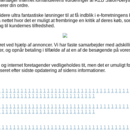
u eftersøger internet forhandlerens vurderinger af RZB Salon-bel
rer din ordre.
ere ultra fantastiske løsninger til at få indblik i e-forretninge
å nettet hvor det er muligt at frembringe en kritik af deres køb
ng til kundernes tilfredshed.
ret ved hjælp af annoncer. Vi har faste samarbejder med adskilli
er, og opnår betaling i tilfælde af at en af de besøgende på vore
og internet foretagender vedligeholdes tit, men det er umuligt fo
iseret efter sidste opdatering af sidens informationer.
1
1
1
1
1
1
1
1
1
1
1
1
1
1
1
1
1
1
1
1
1
1
1
1
1
1
1
1
1
1
1
1
1
1
1
1
1
1
1
1
1
1
1
1
1
1
1
1
1
1
1
1
1
1
1
1
1
1
1
1
1
1
1
1
1
1
1
1
1
1
1
1
1
1
1
1
1
1
1
1
1
1
1
1
1
1
1
1
1
1
1
1
1
1
1
1
1
1
1
1
1
1
1
1
1
1
1
1
1
1
1
1
1
1
1
1
1
1
1
1
1
1
1
1
1
1
1
1
1
1
1
1
1
1
1
1
1
1
1
1
1
1
1
1
1
1
1
1
1
1
1
1
1
1
1
1
1