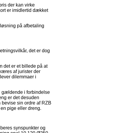
ris der kan virke
rt er imidlertid dækket
 løsning på afbetaling
ningsvilkår, det er dog
 det er et billede på at
væres af jurister der
plever dilemmaer i
g gældende i forbindelse
æng er det desuden
 bevise sin ordre af RZB
en pige eller dreng.
køberes synspunkter og