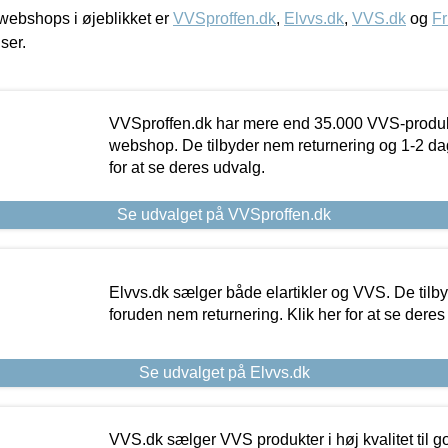
ebshops i øjeblikket er
VVSproffen.dk
,
Elvvs.dk
,
VVS.dk
og
Fr
iser.
VVSproffen.dk har mere end 35.000 VVS-produk
webshop. De tilbyder nem returnering og 1-2 dag
for at se deres udvalg.
Se udvalget på VVSproffen.dk
Elvvs.dk sælger både elartikler og VVS. De tilb
foruden nem returnering. Klik her for at se deres
Se udvalget på Elvvs.dk
VVS.dk sælger VVS produkter i høj kvalitet til go