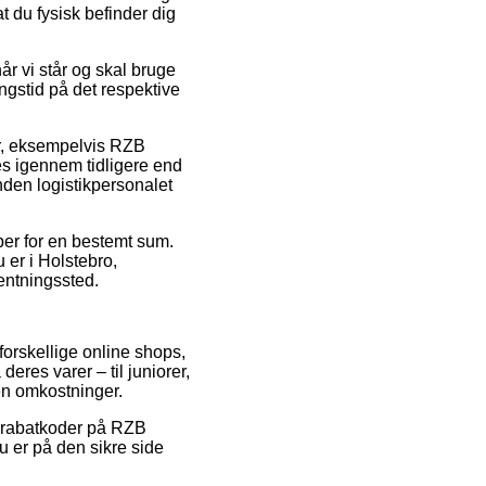
t du fysisk befinder dig
r vi står og skal bruge
ingstid på det respektive
er, eksempelvis RZB
s igennem tidligere end
nden logistikpersonalet
per for en bestemt sum.
 er i Holstebro,
hentningssted.
 forskellige online shops,
eres varer – til juniorer,
en omkostninger.
er rabatkoder på RZB
 er på den sikre side