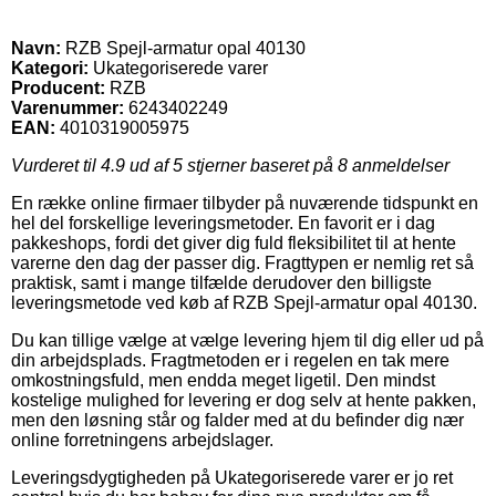
Navn:
RZB Spejl-armatur opal 40130
Kategori:
Ukategoriserede varer
Producent:
RZB
Varenummer:
6243402249
EAN:
4010319005975
Vurderet til
4.9
ud af 5 stjerner baseret på
8
anmeldelser
En række online firmaer tilbyder på nuværende tidspunkt en
hel del forskellige leveringsmetoder. En favorit er i dag
pakkeshops, fordi det giver dig fuld fleksibilitet til at hente
varerne den dag der passer dig. Fragttypen er nemlig ret så
praktisk, samt i mange tilfælde derudover den billigste
leveringsmetode ved køb af RZB Spejl-armatur opal 40130.
Du kan tillige vælge at vælge levering hjem til dig eller ud på
din arbejdsplads. Fragtmetoden er i regelen en tak mere
omkostningsfuld, men endda meget ligetil. Den mindst
kostelige mulighed for levering er dog selv at hente pakken,
men den løsning står og falder med at du befinder dig nær
online forretningens arbejdslager.
Leveringsdygtigheden på Ukategoriserede varer er jo ret