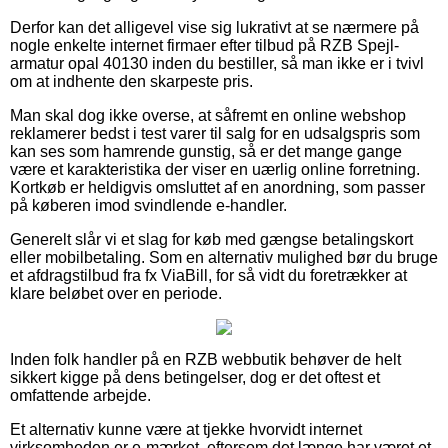
Derfor kan det alligevel vise sig lukrativt at se nærmere på
nogle enkelte internet firmaer efter tilbud på RZB Spejl-
armatur opal 40130 inden du bestiller, så man ikke er i tvivl
om at indhente den skarpeste pris.
Man skal dog ikke overse, at såfremt en online webshop
reklamerer bedst i test varer til salg for en udsalgspris som
kan ses som hamrende gunstig, så er det mange gange
være et karakteristika der viser en uærlig online forretning.
Kortkøb er heldigvis omsluttet af en anordning, som passer
på køberen imod svindlende e-handler.
Generelt slår vi et slag for køb med gængse betalingskort
eller mobilbetaling. Som en alternativ mulighed bør du bruge
et afdragstilbud fra fx ViaBill, for så vidt du foretrækker at
klare beløbet over en periode.
Inden folk handler på en RZB webbutik behøver de helt
sikkert kigge på dens betingelser, dog er det oftest et
omfattende arbejde.
Et alternativ kunne være at tjekke hvorvidt internet
virksomheden er e-mærket, eftersom det længe har været et