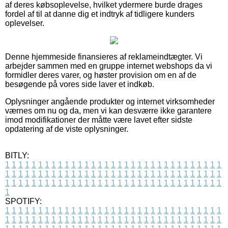
af deres købsoplevelse, hvilket ydermere burde drages
fordel af til at danne dig et indtryk af tidligere kunders
oplevelser.
Denne hjemmeside finansieres af reklameindtægter. Vi
arbejder sammen med en gruppe internet webshops da vi
formidler deres varer, og høster provision om en af de
besøgende på vores side laver et indkøb.
Oplysninger angående produkter og internet virksomheder
værnes om nu og da, men vi kan desværre ikke garantere
imod modifikationer der måtte være lavet efter sidste
opdatering af de viste oplysninger.
BITLY:
1
1
1
1
1
1
1
1
1
1
1
1
1
1
1
1
1
1
1
1
1
1
1
1
1
1
1
1
1
1
1
1
1
1
1
1
1
1
1
1
1
1
1
1
1
1
1
1
1
1
1
1
1
1
1
1
1
1
1
1
1
1
1
1
1
1
1
1
1
1
1
1
1
1
1
1
1
1
1
1
1
1
1
1
1
1
1
1
1
1
1
1
1
1
1
1
1
1
1
1
SPOTIFY:
1
1
1
1
1
1
1
1
1
1
1
1
1
1
1
1
1
1
1
1
1
1
1
1
1
1
1
1
1
1
1
1
1
1
1
1
1
1
1
1
1
1
1
1
1
1
1
1
1
1
1
1
1
1
1
1
1
1
1
1
1
1
1
1
1
1