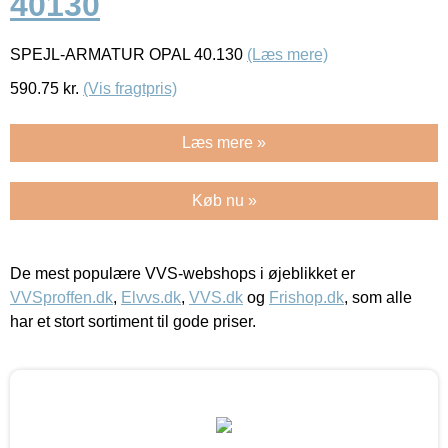
40130
SPEJL-ARMATUR OPAL 40.130
(Læs mere)
590.75
kr.
(Vis fragtpris)
Læs mere »
Køb nu »
De mest populære VVS-webshops i øjeblikket er
VVSproffen.dk
,
Elvvs.dk
,
VVS.dk
og
Frishop.dk
, som alle
har et stort sortiment til gode priser.