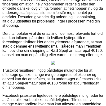
fingerpeg om at online virksomheden retter sig efter den
officielle danske lovgivning, foruden at netshoppen nu og da
undersøges af specialister som forstår reglementet på
området. Desuden giver det dig anledning til opbakning,
ifald du udsættes for problemstillinger i processen med din
shopping.
Dertil anbefaler vi at du er sat ind i de mest relevante forhold
der kan influere på ordren, fx hvilken byttepolitik e-
forretningen tilsikrer. Her er det ydermere afgørende, at man
stadig gemmer ens kvitteringsmail, således man i fremtiden
kan bevidne sin shopping af RZB Spejl-armatur opal 40130,
uanset om man er på udkig efter varer til en dreng eller pige.
Trustpilot resulterer i rigtig pålidelige muligheder for at
eftersøge ganske mange øvrige brugeres reflektioner og
derved kan det anbefales, at du undersøger e-firmaets kritik
af RZB Spejl-armatur opal 40130 forud for at du færdiggør
din shopping.
Facebook præsterer ligeledes flere pålidelige muligheder for
at få indblik i webbutikkens pålidelighed. Tilmed ser vi
mange e-forhandlere hvor man kan aflevere en anmeldelse