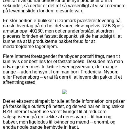
central hvis du har behov for dine nye produkter om få
sekunder, så derfor er det ret så væsentligt at vi ser nærmere
på leveringstiden for den relevante vare.
En stor portion e-butikker i Danmark præsterer levering på
næste hverdag på en hel del varer, eksempelvis RZB Spejl-
armatur opal 40130, men det er underforstået at ordren
placeres forinden et fastsat tidspunkt, så de har udsigt til at
kunne nå at få produkterne pakket forud for at
medarbejderne tager hjem.
Flere internet foretagender frembyder portofri fragt, men tit
kun hvis der bestilles for et fastsat beløb. Desuden må man
udvælge den mest letkøbte leveringsversion, der mange
gange – uden hensyn til om man bor i Fredericia, Nyborg
eller Fredensborg – er at få dem til at levere din pakke til et
afhentningssted.
Det er ekstremt simpelt for alle at finde information om priser
på forskellige outlets på nettet, og derved har en lang række
RZB internet varehuse været tvunget til at reducere
salgspriserne på en række af deres varer – til børn og
babyer, men ligeledes til kvinder og mænd – enormt, og
endda nogle gange frembyde fri fragt.