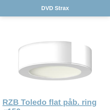
DVD Strax
RZB Toledo flat påb. ring