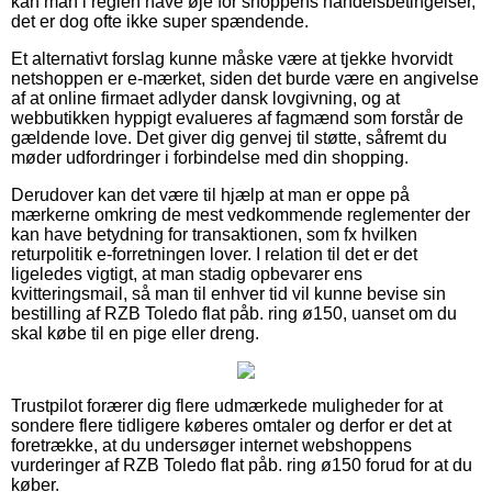
kan man i reglen have øje for shoppens handelsbetingelser,
det er dog ofte ikke super spændende.
Et alternativt forslag kunne måske være at tjekke hvorvidt
netshoppen er e-mærket, siden det burde være en angivelse
af at online firmaet adlyder dansk lovgivning, og at
webbutikken hyppigt evalueres af fagmænd som forstår de
gældende love. Det giver dig genvej til støtte, såfremt du
møder udfordringer i forbindelse med din shopping.
Derudover kan det være til hjælp at man er oppe på
mærkerne omkring de mest vedkommende reglementer der
kan have betydning for transaktionen, som fx hvilken
returpolitik e-forretningen lover. I relation til det er det
ligeledes vigtigt, at man stadig opbevarer ens
kvitteringsmail, så man til enhver tid vil kunne bevise sin
bestilling af RZB Toledo flat påb. ring ø150, uanset om du
skal købe til en pige eller dreng.
Trustpilot forærer dig flere udmærkede muligheder for at
sondere flere tidligere køberes omtaler og derfor er det at
foretrække, at du undersøger internet webshoppens
vurderinger af RZB Toledo flat påb. ring ø150 forud for at du
køber.