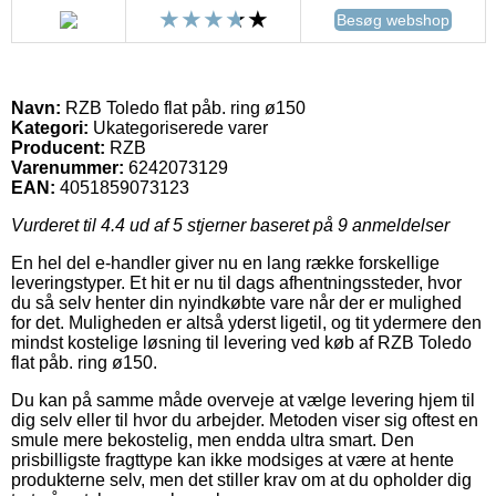
Besøg webshop
Navn:
RZB Toledo flat påb. ring ø150
Kategori:
Ukategoriserede varer
Producent:
RZB
Varenummer:
6242073129
EAN:
4051859073123
Vurderet til
4.4
ud af 5 stjerner baseret på
9
anmeldelser
En hel del e-handler giver nu en lang række forskellige
leveringstyper. Et hit er nu til dags afhentningssteder, hvor
du så selv henter din nyindkøbte vare når der er mulighed
for det. Muligheden er altså yderst ligetil, og tit ydermere den
mindst kostelige løsning til levering ved køb af RZB Toledo
flat påb. ring ø150.
Du kan på samme måde overveje at vælge levering hjem til
dig selv eller til hvor du arbejder. Metoden viser sig oftest en
smule mere bekostelig, men endda ultra smart. Den
prisbilligste fragttype kan ikke modsiges at være at hente
produkterne selv, men det stiller krav om at du opholder dig