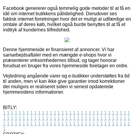
Facebook genererer også temmelig gode metoder til at få en
idé om internet butikkens pålidelighed. Derudover ses
faktisk internet forretninger hvor det er muligt at udfærdige en
omtale af deres køb, hvilket også burde benyttes til at få et
indtryk af kundernes tilfredshed.
Denne hjemmeside er finansieret af annoncer. Vi har
samarbejdsaftaler med en mængde e-shops hvor vi
præsenterer virksomhedernes tilbud, og tager honorar
forudsat en bruger fra vores hjemmeside foretager en ordre.
Vejledning angående varer og e-butikker understøttes fra tid
til anden, men vi kan ikke give garantier imod korrektioner
der muligvis er realiseret siden vi senest opdaterede
hjemmesidens informationer.
BITLY:
1
1
1
1
1
1
1
1
1
1
1
1
1
1
1
1
1
1
1
1
1
1
1
1
1
1
1
1
1
1
1
1
1
1
1
1
1
1
1
1
1
1
1
1
1
1
1
1
1
1
1
1
1
1
1
1
1
1
1
1
1
1
1
1
1
1
1
1
1
1
1
1
1
1
1
1
1
1
1
1
1
1
1
1
1
1
1
1
1
1
1
1
1
1
1
1
1
1
1
1