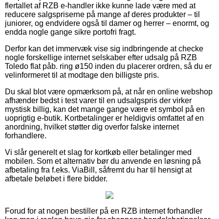
flertallet af RZB e-handler ikke kunne lade være med at
reducere salgspriserne på mange af deres produkter – til
juniorer, og endvidere også til damer og herrer – enormt, og
endda nogle gange sikre portofri fragt.
Derfor kan det immervæk vise sig indbringende at checke
nogle forskellige internet selskaber efter udsalg på RZB
Toledo flat påb. ring ø150 inden du placerer ordren, så du er
velinformeret til at modtage den billigste pris.
Du skal blot være opmærksom på, at når en online webshop
afhænder bedst i test varer til en udsalgspris der virker
mystisk billig, kan det mange gange være et symbol på en
uoprigtig e-butik. Kortbetalinger er heldigvis omfattet af en
anordning, hvilket støtter dig overfor falske internet
forhandlere.
Vi slår generelt et slag for kortkøb eller betalinger med
mobilen. Som et alternativ bør du anvende en løsning på
afbetaling fra f.eks. ViaBill, såfremt du har til hensigt at
afbetale beløbet i flere bidder.
Forud for at nogen bestiller på en RZB internet forhandler