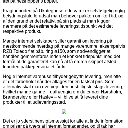
tæt på netshoppens bopæl.
Fragtperioden på Ukategoriserede varer er selvfølgelig rigtig
betydningsfuld forudsat man behøver pakken om kort tid, og
af den grund er det relativt på sin plads at man kigger
nærmere på det estimerede leveringstidspunkt ved det
respektive produkt.
Mange internet selskaber stiller garanti om levering på
næstkommende hverdag på mange varenumre, eksempelvis
RZB Toledo flat påb. ring ø150, som nødvendiggør at
handlen gemmenføres inden et konkret tidspunkt, med det
formål at de garanteret kan nå at få ordren skippet afsted
forinden pakkepersonalet får fri.
Nogle internet varehuse tilbyder gebyrfri levering, men ofte
er det forbeholdt når der aftages for en fastsat pris. Som
alternativ skal man overveje den prisbilligste slags levering,
hvilket mange gange – uafhængig om du er nær Hørsholm,
Brønderslev eller Haslev – vil blive at få leveret dine
produkter til et udleveringssted.
Det er jo yderst hensigtsmæssigt for alle at finde information
om priser på tværs af internet foretagender, og til tak har