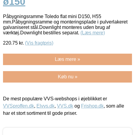
ø150
Påbygningsramme Toledo flat mini D150, H55
mm.Påbygningsramme og monteringsplade i pulverlakeret
galvaniseret stål.Downlight monteres uden brug af
værktøj.Downlight bestilles separat.
(Læs mere)
220.75
kr.
(Vis fragtpris)
Læs mere »
Køb nu »
De mest populære VVS-webshops i øjeblikket er
VVSproffen.dk
,
Elvvs.dk
,
VVS.dk
og
Frishop.dk
, som alle
har et stort sortiment til gode priser.