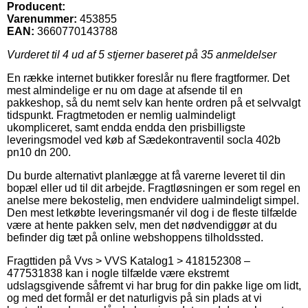
Producent:
Varenummer:
453855
EAN:
3660770143788
Vurderet til
4
ud af 5 stjerner baseret på
35
anmeldelser
En række internet butikker foreslår nu flere fragtformer. Det
mest almindelige er nu om dage at afsende til en
pakkeshop, så du nemt selv kan hente ordren på et selvvalgt
tidspunkt. Fragtmetoden er nemlig ualmindeligt
ukompliceret, samt endda endda den prisbilligste
leveringsmodel ved køb af Sædekontraventil socla 402b
pn10 dn 200.
Du burde alternativt planlægge at få varerne leveret til din
bopæl eller ud til dit arbejde. Fragtløsningen er som regel en
anelse mere bekostelig, men endvidere ualmindeligt simpel.
Den mest letkøbte leveringsmanér vil dog i de fleste tilfælde
være at hente pakken selv, men det nødvendiggør at du
befinder dig tæt på online webshoppens tilholdssted.
Fragttiden på Vvs > VVS Katalog1 > 418152308 –
477531838 kan i nogle tilfælde være ekstremt
udslagsgivende såfremt vi har brug for din pakke lige om lidt,
og med det formål er det naturligvis på sin plads at vi