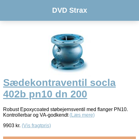
DVD Strax
Sædekontraventil socla
402b pn10 dn 200
Robust Epoxycoated støbejernsventil med flanger PN10.
Kontrollerbar og VA-godkendt
(Læs mere)
9903
kr.
(Vis fragtpris)