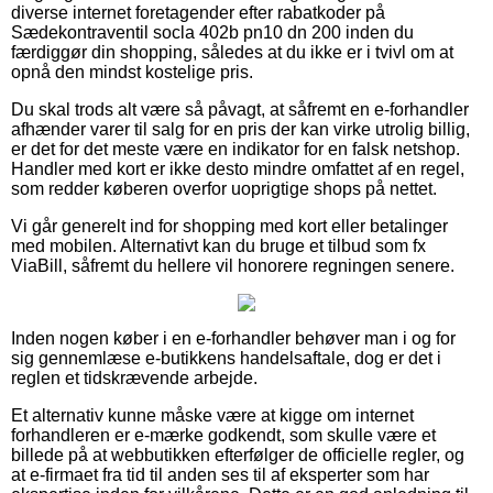
diverse internet foretagender efter rabatkoder på
Sædekontraventil socla 402b pn10 dn 200 inden du
færdiggør din shopping, således at du ikke er i tvivl om at
opnå den mindst kostelige pris.
Du skal trods alt være så påvagt, at såfremt en e-forhandler
afhænder varer til salg for en pris der kan virke utrolig billig,
er det for det meste være en indikator for en falsk netshop.
Handler med kort er ikke desto mindre omfattet af en regel,
som redder køberen overfor uoprigtige shops på nettet.
Vi går generelt ind for shopping med kort eller betalinger
med mobilen. Alternativt kan du bruge et tilbud som fx
ViaBill, såfremt du hellere vil honorere regningen senere.
Inden nogen køber i en e-forhandler behøver man i og for
sig gennemlæse e-butikkens handelsaftale, dog er det i
reglen et tidskrævende arbejde.
Et alternativ kunne måske være at kigge om internet
forhandleren er e-mærke godkendt, som skulle være et
billede på at webbutikken efterfølger de officielle regler, og
at e-firmaet fra tid til anden ses til af eksperter som har