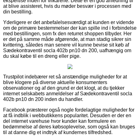
ekspertise inden for vilkårene. Dette er en god anledning til
at blive assisteret, hvis du møder besvær i processen med
din bestilling.
Yderligere er det anbefalelsesværdigt at kunden er vidende
om de primære bestemmelser der kan spille ind i forbindelse
med bestillingen, som fx den returret shoppen tilbyder. Her
er det på samme måde afgørende, at man stadig sikrer sin
kvittering, således man senere vil kunne bevise sit køb af
Sædekontraventil socla 402b pn10 dn 200, uafhængig om
du skal købe til en dreng eller pige.
Trustpilot indebærer ret så anstændige muligheder for at
blive klogere på diverse aktuelle konsumenters
observationer og af den grund er det klogt, at du tjekker
internet selskabets anmeldelser af Sædekontraventil socla
402b pn10 dn 200 inden du handler.
Facebook præsterer også nogle fordelagtige muligheder for
at få indblik i webbutikkens popularitet. Desuden er der en
del internet varehuse hvor kunder kan formulere en
bedømmelse af deres købsoplevelse, som også kan bruges
til at danne dig et indtryk af kundernes tilfredshed.