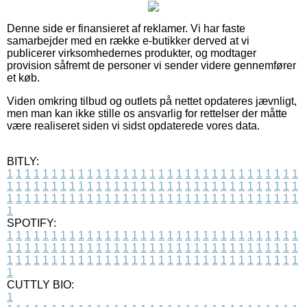
Denne side er finansieret af reklamer. Vi har faste
samarbejder med en række e-butikker derved at vi
publicerer virksomhedernes produkter, og modtager
provision såfremt de personer vi sender videre gennemfører
et køb.
Viden omkring tilbud og outlets på nettet opdateres jævnligt,
men man kan ikke stille os ansvarlig for rettelser der måtte
være realiseret siden vi sidst opdaterede vores data.
BITLY:
1
1
1
1
1
1
1
1
1
1
1
1
1
1
1
1
1
1
1
1
1
1
1
1
1
1
1
1
1
1
1
1
1
1
1
1
1
1
1
1
1
1
1
1
1
1
1
1
1
1
1
1
1
1
1
1
1
1
1
1
1
1
1
1
1
1
1
1
1
1
1
1
1
1
1
1
1
1
1
1
1
1
1
1
1
1
1
1
1
1
1
1
1
1
1
1
1
1
1
1
SPOTIFY:
1
1
1
1
1
1
1
1
1
1
1
1
1
1
1
1
1
1
1
1
1
1
1
1
1
1
1
1
1
1
1
1
1
1
1
1
1
1
1
1
1
1
1
1
1
1
1
1
1
1
1
1
1
1
1
1
1
1
1
1
1
1
1
1
1
1
1
1
1
1
1
1
1
1
1
1
1
1
1
1
1
1
1
1
1
1
1
1
1
1
1
1
1
1
1
1
1
1
1
1
CUTTLY BIO:
1