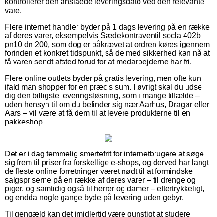
kontrollerer den anslåede leveringsdato ved den relevante
vare.
Flere internet handler byder på 1 dags levering på en række
af deres varer, eksempelvis Sædekontraventil socla 402b
pn10 dn 200, som dog er påkrævet at ordren køres igennem
forinden et konkret tidspunkt, så de med sikkerhed kan nå at
få varen sendt afsted forud for at medarbejderne har fri.
Flere online outlets byder på gratis levering, men ofte kun
ifald man shopper for en præcis sum. I øvrigt skal du udse
dig den billigste leveringsløsning, som i mange tilfælde –
uden hensyn til om du befinder sig nær Aarhus, Dragør eller
Aars – vil være at få dem til at levere produkterne til en
pakkeshop.
Det er i dag temmelig smertefrit for internetbrugere at søge
sig frem til priser fra forskellige e-shops, og derved har langt
de fleste online forretninger været nødt til at formindske
salgspriserne på en række af deres varer – til drenge og
piger, og samtidig også til herrer og damer – eftertrykkeligt,
og endda nogle gange byde på levering uden gebyr.
Til gengæld kan det imidlertid være gunstigt at studere