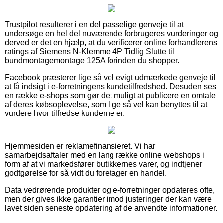
Trustpilot resulterer i en del passelige genveje til at
undersøge en hel del nuværende forbrugeres vurderinger og
derved er det en hjælp, at du verificerer online forhandlerens
ratings af Siemens N-Klemme 4P Tidlig Slutte til
bundmontagemontage 125A forinden du shopper.
Facebook præsterer lige så vel evigt udmærkede genveje til
at få indsigt i e-forretningens kundetilfredshed. Desuden ses
en række e-shops som gør det muligt at publicere en omtale
af deres købsoplevelse, som lige så vel kan benyttes til at
vurdere hvor tilfredse kunderne er.
Hjemmesiden er reklamefinansieret. Vi har
samarbejdsaftaler med en lang række online webshops i
form af at vi markedsfører butikkernes varer, og indtjener
godtgørelse for så vidt du foretager en handel.
Data vedrørende produkter og e-forretninger opdateres ofte,
men der gives ikke garantier imod justeringer der kan være
lavet siden seneste opdatering af de anvendte informationer.