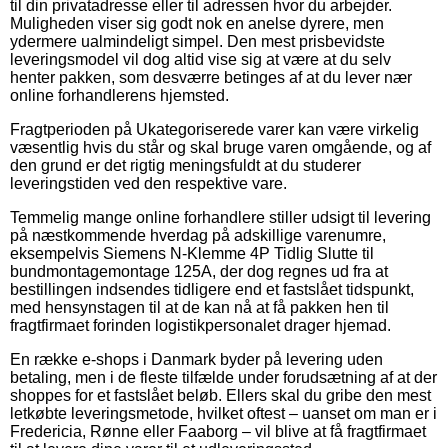
til din privatadresse eller til adressen hvor du arbejder.
Muligheden viser sig godt nok en anelse dyrere, men
ydermere ualmindeligt simpel. Den mest prisbevidste
leveringsmodel vil dog altid vise sig at være at du selv
henter pakken, som desværre betinges af at du lever nær
online forhandlerens hjemsted.
Fragtperioden på Ukategoriserede varer kan være virkelig
væsentlig hvis du står og skal bruge varen omgående, og af
den grund er det rigtig meningsfuldt at du studerer
leveringstiden ved den respektive vare.
Temmelig mange online forhandlere stiller udsigt til levering
på næstkommende hverdag på adskillige varenumre,
eksempelvis Siemens N-Klemme 4P Tidlig Slutte til
bundmontagemontage 125A, der dog regnes ud fra at
bestillingen indsendes tidligere end et fastslået tidspunkt,
med hensynstagen til at de kan nå at få pakken hen til
fragtfirmaet forinden logistikpersonalet drager hjemad.
En række e-shops i Danmark byder på levering uden
betaling, men i de fleste tilfælde under forudsætning af at der
shoppes for et fastslået beløb. Ellers skal du gribe den mest
letkøbte leveringsmetode, hvilket oftest – uanset om man er i
Fredericia, Rønne eller Faaborg – vil blive at få fragtfirmaet