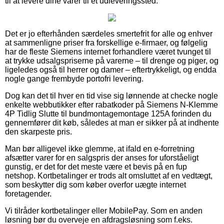
til at levere dine varer til et udleveringssted.
Det er jo efterhånden særdeles smertefrit for alle og enhver
at sammenligne priser fra forskellige e-firmaer, og følgelig
har de fleste Siemens internet forhandlere været tvunget til
at trykke udsalgspriserne på varerne – til drenge og piger, og
ligeledes også til herrer og damer – eftertrykkeligt, og endda
nogle gange frembyde portofri levering.
Dog kan det til hver en tid vise sig lønnende at checke nogle
enkelte webbutikker efter rabatkoder på Siemens N-Klemme
4P Tidlig Slutte til bundmontagemontage 125A forinden du
gennemfører dit køb, således at man er sikker på at indhente
den skarpeste pris.
Man bør alligevel ikke glemme, at ifald en e-forretning
afsætter varer for en salgspris der anses for uforståeligt
gunstig, er det for det meste være et bevis på en fup
netshop. Kortbetalinger er trods alt omsluttet af en vedtægt,
som beskytter dig som køber overfor uægte internet
foretagender.
Vi tilråder kortbetalinger eller MobilePay. Som en anden
løsning bør du overveje en afdragsløsning som f.eks.