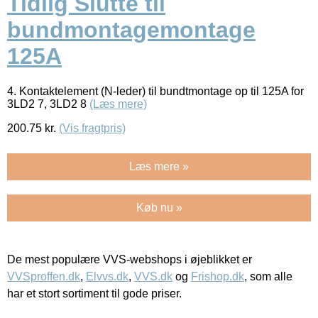
Tidlig Slutte til
bundmontagemontage
125A
4. Kontaktelement (N-leder) til bundtmontage op til 125A for
3LD2 7, 3LD2 8
(Læs mere)
200.75
kr.
(Vis fragtpris)
Læs mere »
Køb nu »
De mest populære VVS-webshops i øjeblikket er
VVSproffen.dk
,
Elvvs.dk
,
VVS.dk
og
Frishop.dk
, som alle
har et stort sortiment til gode priser.