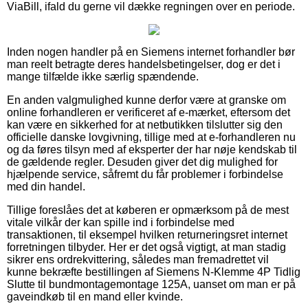
ViaBill, ifald du gerne vil dække regningen over en periode.
Inden nogen handler på en Siemens internet forhandler bør
man reelt betragte deres handelsbetingelser, dog er det i
mange tilfælde ikke særlig spændende.
En anden valgmulighed kunne derfor være at granske om
online forhandleren er verificeret af e-mærket, eftersom det
kan være en sikkerhed for at netbutikken tilslutter sig den
officielle danske lovgivning, tillige med at e-forhandleren nu
og da føres tilsyn med af eksperter der har nøje kendskab til
de gældende regler. Desuden giver det dig mulighed for
hjælpende service, såfremt du får problemer i forbindelse
med din handel.
Tillige foreslåes det at køberen er opmærksom på de mest
vitale vilkår der kan spille ind i forbindelse med
transaktionen, til eksempel hvilken returneringsret internet
forretningen tilbyder. Her er det også vigtigt, at man stadig
sikrer ens ordrekvittering, således man fremadrettet vil
kunne bekræfte bestillingen af Siemens N-Klemme 4P Tidlig
Slutte til bundmontagemontage 125A, uanset om man er på
gaveindkøb til en mand eller kvinde.