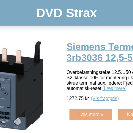
DVD Strax
Siemens Term
3rb3036 12,5-
Overbelastningsrelæ 12.5…50 A 
S2, klasse 10E for montering i 
skrue terminal aux. ledere: Fjed
automatisk-reset
(Læs mere)
1272.75
kr.
(Vis fragtpris)
Læs mere »
Kø