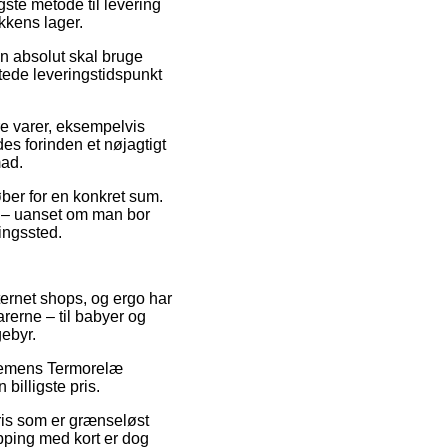
ste metode til levering
ikkens lager.
n absolut skal bruge
ntede leveringstidspunkt
re varer, eksempelvis
s forinden et nøjagtigt
mad.
køber for en konkret sum.
e – uanset om man bor
ringssted.
nternet shops, og ergo har
rerne – til babyer og
gebyr.
 Siemens Termorelæ
billigste pris.
ris som er grænseløst
opping med kort er dog