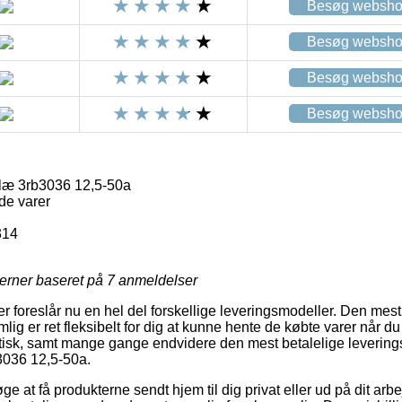
Besøg websh
Besøg websh
Besøg websh
Besøg websh
æ 3rb3036 12,5-50a
de varer
314
jerner baseret på
7
anmeldelser
ker foreslår nu en hel del forskellige leveringsmodeller. Den mest
ig er ret fleksibelt for dig at kunne hente de købte varer når du
tisk, samt mange gange endvidere den mest betalelige levering
036 12,5-50a.
 at få produkterne sendt hjem til dig privat eller ud på dit arb