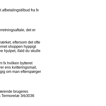
 afbetalingstilbud fra fx
etningsaftale, det er
ærket, eftersom det ofte
ternet shoppen hyppigt
ve hjulpet, ifald du skulle
 fx hvilken bytteret
er ens kvitteringsmail,
ngig om man efterspørger
nværende brugeres
ens Termorelæ 3rb3036