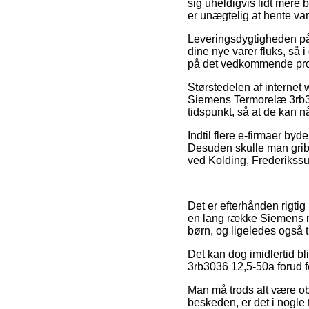
sig uheldigvis lidt mere
er unægtelig at hente vare
Leveringsdygtigheden på
dine nye varer fluks, så 
på det vedkommende pro
Størstedelen af internet
Siemens Termorelæ 3rb303
tidspunkt, så at de kan 
Indtil flere e-firmaer byd
Desuden skulle man grib
ved Kolding, Frederikssun
Det er efterhånden rigtig 
en lang række Siemens ne
børn, og ligeledes også 
Det kan dog imidlertid bl
3rb3036 12,5-50a forud fo
Man må trods alt være ob
beskeden, er det i nogle 