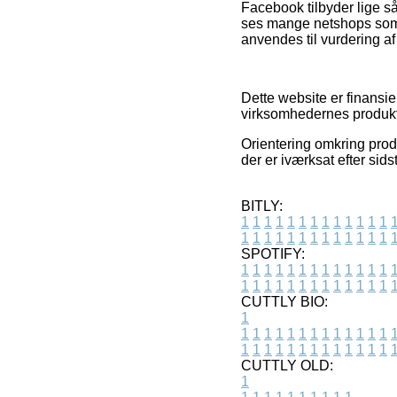
Facebook tilbyder lige så
ses mange netshops som g
anvendes til vurdering a
Dette website er finansie
virksomhedernes produkte
Orientering omkring prod
der er iværksat efter sid
BITLY:
1
1
1
1
1
1
1
1
1
1
1
1
1
1
1
1
1
1
1
1
1
1
1
1
1
1
SPOTIFY:
1
1
1
1
1
1
1
1
1
1
1
1
1
1
1
1
1
1
1
1
1
1
1
1
1
1
CUTTLY BIO:
1
1
1
1
1
1
1
1
1
1
1
1
1
1
1
1
1
1
1
1
1
1
1
1
1
1
1
CUTTLY OLD:
1