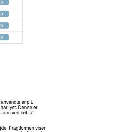
op
op
op
op
 anvendte er p.t.
 har lyst. Denne er
sform ved køb af
ejde. Fragtformen viser