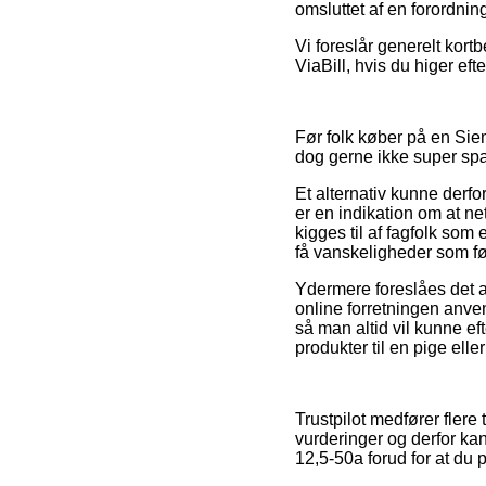
omsluttet af en forordning
Vi foreslår generelt kortb
ViaBill, hvis du higer eft
Før folk køber på en Sie
dog gerne ikke super s
Et alternativ kunne derf
er en indikation om at n
kigges til af fagfolk som e
få vanskeligheder som føl
Ydermere foreslåes det at
online forretningen anven
så man altid vil kunne 
produkter til en pige elle
Trustpilot medfører fler
vurderinger og derfor ka
12,5-50a forud for at du p