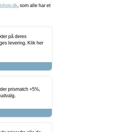
ishop.dk
, som alle har et
ter på deres
es levering. Klik her
yder prismatch +5%,
 udvalg.