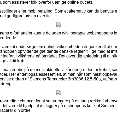
, som assisterer folk overfor uærlige online outlets.
estillinger eller mobilbetaling. Som et alternativ kan du benytte et
er at godtgøre prisen over tid.
mens e-forhandler kunne de uden tvivl betragte webshoppens forr
pændende.
or være at undersøge om online virksomheden er godkendt af e-m
etshoppen opfylder de gældende danske regler, tillige med at in
r indført i vilkårene på området. Det giver dig anledning til at bli
ge af dit køb.
 man er obs på de mest aktuelle vilkår der gælder for købet, som
der. Her er det også essesentielt, at man når som helst opbevar
eftervise ordren af Siemens Termorelæ 3rb3036 12,5-50a, uafhæ
r dreng.
e troværdige chancer for at se nærmere på en lang række forhe
n det være til hjælp, at du kigger på e-shoppens kritik af Siem
lacerer din ordre.