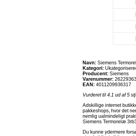
Navn:
Siemens Termorel
Kategori:
Ukategorisere
Producent:
Siemens
Varenummer:
2622936
EAN:
4011209936317
Vurderet til
4.1
ud af 5 st
Adskillige internet butik
pakkeshops, hvor det neml
nemlig ualmindeligt prak
Siemens Termorelæ 3rb3
Du kunne ydermere forsøge