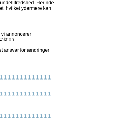
 kundetilfredshed. Herinde
t, hvilket ydermere kan
r vi annoncerer
saktion.
et ansvar for ændringer
1
1
1
1
1
1
1
1
1
1
1
1
1
1
1
1
1
1
1
1
1
1
1
1
1
1
1
1
1
1
1
1
1
1
1
1
1
1
1