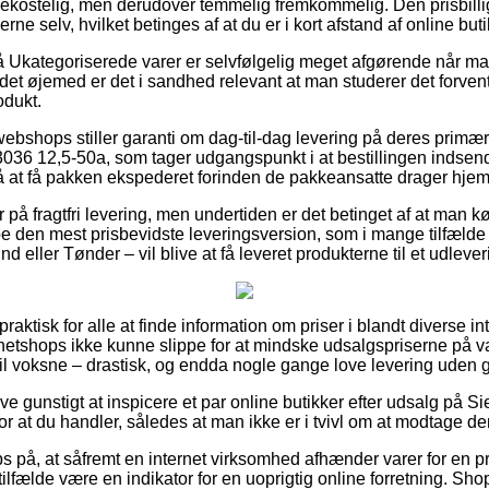
 bekostelig, men derudover temmelig fremkommelig. Den prisbillig
rne selv, hvilket betinges af at du er i kort afstand af online but
 Ukategoriserede varer er selvfølgelig meget afgørende når ma
i det øjemed er det i sandhed relevant at man studerer det forve
dukt.
 webshops stiller garanti om dag-til-dag levering på deres primæ
6 12,5-50a, som tager udgangspunkt i at bestillingen indsende
nå at få pakken ekspederet forinden de pakkeansatte drager hje
er på fragtfri levering, men undertiden er det betinget af at man 
e den mest prisbevidste leveringsversion, som i mange tilfæld
d eller Tønder – vil blive at få leveret produkterne til et udleve
praktisk for alle at finde information om priser i blandt diverse i
tshops ikke kunne slippe for at mindske udsalgspriserne på va
til voksne – drastisk, og endda nogle gange love levering uden 
ive gunstigt at inspicere et par online butikker efter udsalg på
r at du handler, således at man ikke er i tvivl om at modtage den 
s på, at såfremt en internet virksomhed afhænder varer for en p
tilfælde være en indikator for en uoprigtig online forretning. Sh