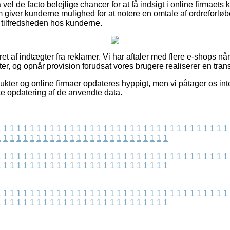
 vel de facto belejlige chancer for at få indsigt i online firmaets
iver kunderne mulighed for at notere en omtale af ordreforløbe
f tilfredsheden hos kunderne.
ret af indtægter fra reklamer. Vi har aftaler med flere e-shops nå
r, og opnår provision forudsat vores brugere realiserer en tran
ukter og online firmaer opdateres hyppigt, men vi påtager os int
ste opdatering af de anvendte data.
1
1
1
1
1
1
1
1
1
1
1
1
1
1
1
1
1
1
1
1
1
1
1
1
1
1
1
1
1
1
1
1
1
1
1
1
1
1
1
1
1
1
1
1
1
1
1
1
1
1
1
1
1
1
1
1
1
1
1
1
1
1
1
1
1
1
1
1
1
1
1
1
1
1
1
1
1
1
1
1
1
1
1
1
1
1
1
1
1
1
1
1
1
1
1
1
1
1
1
1
1
1
1
1
1
1
1
1
1
1
1
1
1
1
1
1
1
1
1
1
1
1
1
1
1
1
1
1
1
1
1
1
1
1
1
1
1
1
1
1
1
1
1
1
1
1
1
1
1
1
1
1
1
1
1
1
1
1
1
1
1
1
1
1
1
1
1
1
1
1
1
1
1
1
1
1
1
1
1
1
1
1
1