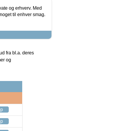
ivate og erhverv. Med
noget til enhver smag.
 fra bl.a. deres
mer og
op
op