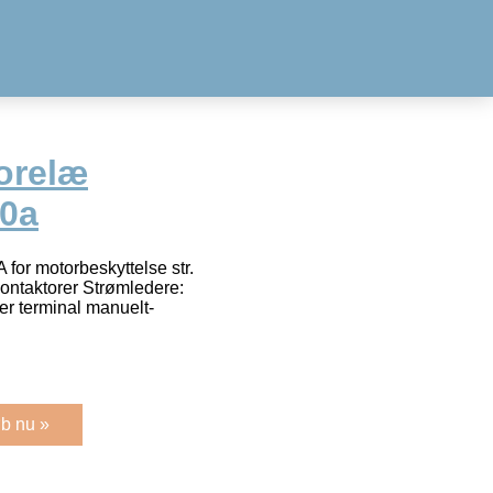
orelæ
50a
for motorbeskyttelse str.
kontaktorer Strømledere:
er terminal manuelt-
b nu »