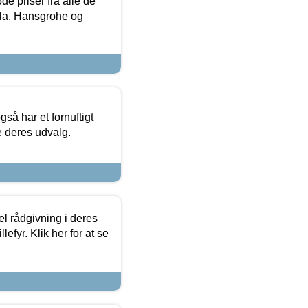
de priser fra alle de
la, Hansgrohe og
så har et fornuftigt
se deres udvalg.
el rådgivning i deres
efyr. Klik her for at se