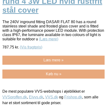
rund 4 3W LED hvid rustfrit
stål cover
The 240V inground fitting DASAR FLAT 80 has a round
stainless steel shade and frosted glass cover and is fitted
with a high-performance power LED module. With protection
class IP67, the luminaire available in two colours of light is
suitable for outdoor u
(Læs mere)
787.75
kr.
(Vis fragtpris)
Læs mere »
Køb nu »
De mest populære VVS-webshops i øjeblikket er
VVSproffen.dk
,
Elvvs.dk
,
VVS.dk
og
Frishop.dk
, som alle
har et stort sortiment til gode priser.