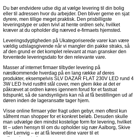
Du bør endvidere udse dig at vælge levering til din bolig
eller til adressen hvor du arbejder. Den bliver gerne en sjat
dyrere, men tillige meget praktisk. Den prisbilligste
leveringstype er uden tvivl at hente ordren selv, hvilket
kræver at du opholder dig nærved e-firmaets hjemsted.
Leveringsdygtigheden på Ukategoriserede varer kan være
vældig udslagsgivende når vi mangler din pakke straks, så
af den grund er det komplet relevant at man gransker den
forventede leveringsdato for den relevante vare.
Masser af internet firmaer tilbyder levering på
næstkommende hverdag på en lang række af deres
produkter, eksempelvis SLV DAZAR FLAT 230V LED rund 4
3W LED hvid rustfrit stål cover, men glem ikke at det er
påkrævet at ordren køres igennem forud for et fastsat
tidspunkt, så de sandsynligvis kan nå at få bestillingen ud af
døren inden de lageransatte tager hjem.
Visse online firmaer yder fragt uden gebyr, men oftest kun
såfremt man shopper for et konkret beløb. Desuden skulle
man udvælge den mindst kostelige form for levering, hvilket
tit – uden hensyn til om du opholder sig nær Aalborg, Skive
eller Lemvig – er at få leveret dine varer til et