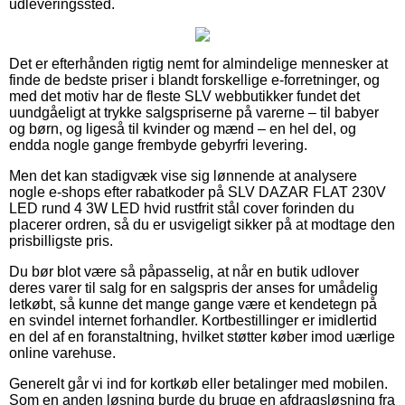
udleveringssted.
Det er efterhånden rigtig nemt for almindelige mennesker at
finde de bedste priser i blandt forskellige e-forretninger, og
med det motiv har de fleste SLV webbutikker fundet det
uundgåeligt at trykke salgspriserne på varerne – til babyer
og børn, og ligeså til kvinder og mænd – en hel del, og
endda nogle gange frembyde gebyrfri levering.
Men det kan stadigvæk vise sig lønnende at analysere
nogle e-shops efter rabatkoder på SLV DAZAR FLAT 230V
LED rund 4 3W LED hvid rustfrit stål cover forinden du
placerer ordren, så du er usvigeligt sikker på at modtage den
prisbilligste pris.
Du bør blot være så påpasselig, at når en butik udlover
deres varer til salg for en salgspris der anses for umådelig
letkøbt, så kunne det mange gange være et kendetegn på
en svindel internet forhandler. Kortbestillinger er imidlertid
en del af en foranstaltning, hvilket støtter køber imod uærlige
online varehuse.
Generelt går vi ind for kortkøb eller betalinger med mobilen.
Som en anden løsning burde du bruge en afdragsløsning fra