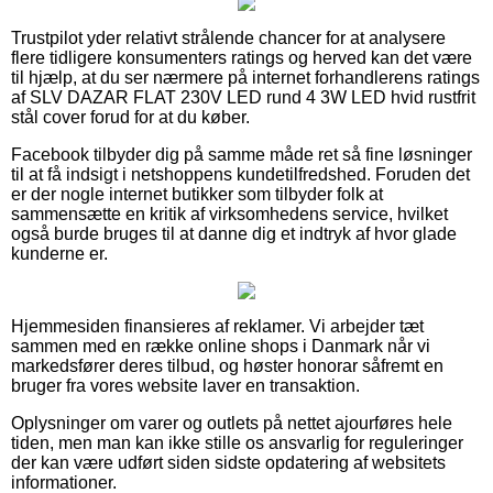
Trustpilot yder relativt strålende chancer for at analysere
flere tidligere konsumenters ratings og herved kan det være
til hjælp, at du ser nærmere på internet forhandlerens ratings
af SLV DAZAR FLAT 230V LED rund 4 3W LED hvid rustfrit
stål cover forud for at du køber.
Facebook tilbyder dig på samme måde ret så fine løsninger
til at få indsigt i netshoppens kundetilfredshed. Foruden det
er der nogle internet butikker som tilbyder folk at
sammensætte en kritik af virksomhedens service, hvilket
også burde bruges til at danne dig et indtryk af hvor glade
kunderne er.
Hjemmesiden finansieres af reklamer. Vi arbejder tæt
sammen med en række online shops i Danmark når vi
markedsfører deres tilbud, og høster honorar såfremt en
bruger fra vores website laver en transaktion.
Oplysninger om varer og outlets på nettet ajourføres hele
tiden, men man kan ikke stille os ansvarlig for reguleringer
der kan være udført siden sidste opdatering af websitets
informationer.