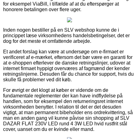
for eksempel ViaBill, i tilfælde af at du efterspørger at
honorere betalingen over flere uger.
Inden nogen bestiller på en SLV webshop kunne de i
princippet læse virksomhedens handelsbetingelser, det er
dog for det meste et omfattende arbejde.
Et andet forslag kan være at undersøge om e-firmaet er
verificeret af e-mærket, eftersom det bør være en garanti for
at e-shoppen efterlever de danske retningslinjer, udover at
internet firmaet hyppigt overværes af fagmænd der kender
retningslinjerne. Desuden får du chance for support, hvis du
skulle få problemer ved dit køb.
For øvrigt er det klogt at køber er vidende om de
fundamentale reglementer der kan have indflydelse på
handlen, som for eksempel den returneringsret internet
virksomheden benytter. I relation til det er det desuden
vigtigt, at man permanent bibeholder ens ordrekvittering, så
man en anden gang vil kunne påvise sin shopping af SLV
DAZAR FLAT 230V LED rund 4 3W LED hvid rustfrit stål
cover, uanset om du er kvinde eller mand.