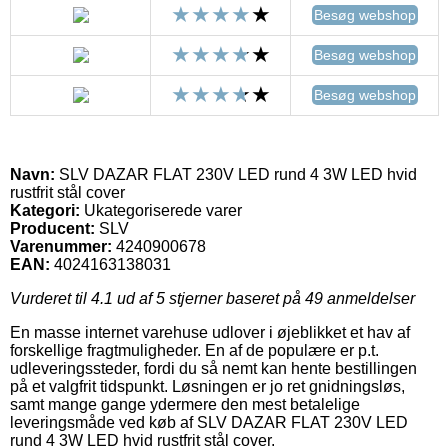
Besøg webshop
Besøg webshop
Besøg webshop
Navn:
SLV DAZAR FLAT 230V LED rund 4 3W LED hvid
rustfrit stål cover
Kategori:
Ukategoriserede varer
Producent:
SLV
Varenummer:
4240900678
EAN:
4024163138031
Vurderet til
4.1
ud af 5 stjerner baseret på
49
anmeldelser
En masse internet varehuse udlover i øjeblikket et hav af
forskellige fragtmuligheder. En af de populære er p.t.
udleveringssteder, fordi du så nemt kan hente bestillingen
på et valgfrit tidspunkt. Løsningen er jo ret gnidningsløs,
samt mange gange ydermere den mest betalelige
leveringsmåde ved køb af SLV DAZAR FLAT 230V LED
rund 4 3W LED hvid rustfrit stål cover.