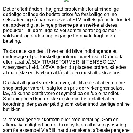
Det er efterhånden i høj grad problemfrit for almindelige
dødelige at finde de bedste priser fra forskellige online
selskaber, og så har massevis af SLV outlets på nettet fundet
det nødvendigt at tvinge priserne på en række af deres
produkter – til børn, lige så vel som til herrer og damer –
voldsomt, og endda nogle gange frembyde fragt uden
betaling.
Trods dette kan det til hver en tid blive indbringende at
undersøge et par forskellige internet varehuse i Danmark
efter rabat på SLV TRANSFORMER, til TENSEO 12V
wiresystem, hvid, 105VA inden du placerer ordren, således
at man ikke er i tvivl om at få fat i den mest attraktive pris.
Du skal alligevel være klar over, at i tilfælde af at en online
shop sælger varer til salg for en pris der virker grænseløst
lav, så kunne det tit være et symbol på en fup e-handler.
Shopping med kort er ikke desto mindre omfattet af en
forordning, der passer på dig som køber imod uærlige online
butikker.
Vi foreslår generelt kortkøb eller mobilbetaling. Som en
alternativ mulighed burde du udnytte en afbetalingsløsning
som for eksempel ViaBill, når du ønsker at afbetale pengene