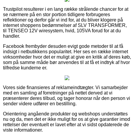
Trustpilot resulterer i en lang række strålende chancer for at
se nærmere på en stor portion tidligere forbrugeres
reflektioner og derfor går vi ind for, at du bliver klogere på
internet shoppens bedømmelser af SLV TRANSFORMER,
til TENSEO 12V wiresystem, hvid, 105VA forud for at du
handler.
Facebook frembyder desuden evigt gode metoder til at få
indsigt i netbutikkens popularitet. Her ses en række internet
virksomheder hvor det er muligt at give en kritik af deres køb,
som på samme måde bør anvendes til at få et indtryk af hvor
tilfredse kunderne er.
Vores side finansieres af reklameindtægter. Vi samarbejder
med en samling af forretninger på nettet derved at vi
præsenterer deres tilbud, og tager honorar når den person vi
sender videre udfører en bestilling.
Orientering angående produkter og webshops understøttes
nu og da, men det er ikke muligt for os at give garantier imod
rettelser der eventuelt er lavet efter at vi sidst opdaterede de
viste informationer.