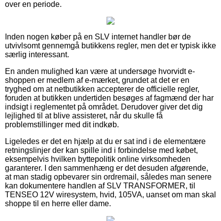
over en periode.
Inden nogen køber på en SLV internet handler bør de
utvivlsomt gennemgå butikkens regler, men det er typisk ikke
særlig interessant.
En anden mulighed kan være at undersøge hvorvidt e-
shoppen er medlem af e-mærket, grundet at det er en
tryghed om at netbutikken accepterer de officielle regler,
foruden at butikken undertiden besøges af fagmænd der har
indsigt i reglementet på området. Derudover giver det dig
lejlighed til at blive assisteret, når du skulle få
problemstillinger med dit indkøb.
Ligeledes er det en hjælp at du er sat ind i de elementære
retningslinjer der kan spille ind i forbindelse med købet,
eksempelvis hvilken byttepolitik online virksomheden
garanterer. I den sammenhæng er det desuden afgørende,
at man stadig opbevarer sin ordremail, således man senere
kan dokumentere handlen af SLV TRANSFORMER, til
TENSEO 12V wiresystem, hvid, 105VA, uanset om man skal
shoppe til en herre eller dame.