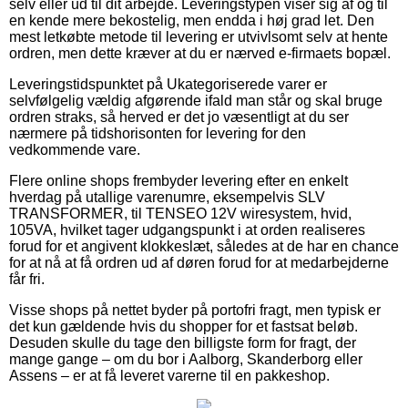
selv eller ud til dit arbejde. Leveringstypen viser sig af og til
en kende mere bekostelig, men endda i høj grad let. Den
mest letkøbte metode til levering er utvivlsomt selv at hente
ordren, men dette kræver at du er nærved e-firmaets bopæl.
Leveringstidspunktet på Ukategoriserede varer er
selvfølgelig vældig afgørende ifald man står og skal bruge
ordren straks, så herved er det jo væsentligt at du ser
nærmere på tidshorisonten for levering for den
vedkommende vare.
Flere online shops frembyder levering efter en enkelt
hverdag på utallige varenumre, eksempelvis SLV
TRANSFORMER, til TENSEO 12V wiresystem, hvid,
105VA, hvilket tager udgangspunkt i at orden realiseres
forud for et angivent klokkeslæt, således at de har en chance
for at nå at få ordren ud af døren forud for at medarbejderne
får fri.
Visse shops på nettet byder på portofri fragt, men typisk er
det kun gældende hvis du shopper for et fastsat beløb.
Desuden skulle du tage den billigste form for fragt, der
mange gange – om du bor i Aalborg, Skanderborg eller
Assens – er at få leveret varerne til en pakkeshop.