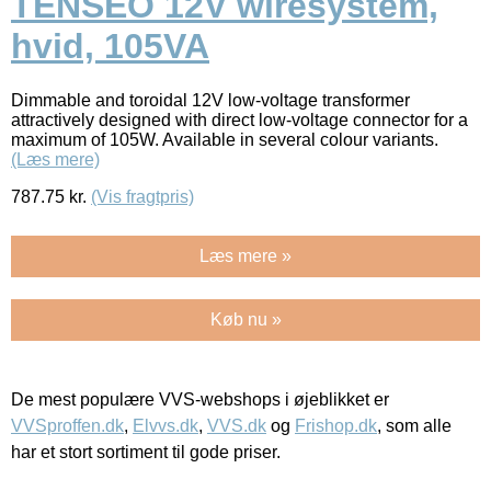
TENSEO 12V wiresystem,
hvid, 105VA
Dimmable and toroidal 12V low-voltage transformer
attractively designed with direct low-voltage connector for a
maximum of 105W. Available in several colour variants.
(Læs mere)
787.75
kr.
(Vis fragtpris)
Læs mere »
Køb nu »
De mest populære VVS-webshops i øjeblikket er
VVSproffen.dk
,
Elvvs.dk
,
VVS.dk
og
Frishop.dk
, som alle
har et stort sortiment til gode priser.