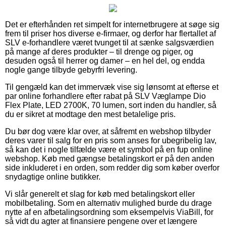
Det er efterhånden ret simpelt for internetbrugere at søge sig
frem til priser hos diverse e-firmaer, og derfor har flertallet af
SLV e-forhandlere været tvunget til at sænke salgsværdien
på mange af deres produkter – til drenge og piger, og
desuden også til herrer og damer – en hel del, og endda
nogle gange tilbyde gebyrfri levering.
Til gengæld kan det immervæk vise sig lønsomt at efterse et
par online forhandlere efter rabat på SLV Væglampe Dio
Flex Plate, LED 2700K, 70 lumen, sort inden du handler, så
du er sikret at modtage den mest betalelige pris.
Du bør dog være klar over, at såfremt en webshop tilbyder
deres varer til salg for en pris som anses for ubegribelig lav,
så kan det i nogle tilfælde være et symbol på en fup online
webshop. Køb med gængse betalingskort er på den anden
side inkluderet i en orden, som redder dig som køber overfor
snydagtige online butikker.
Vi slår generelt et slag for køb med betalingskort eller
mobilbetaling. Som en alternativ mulighed burde du drage
nytte af en afbetalingsordning som eksempelvis ViaBill, for
så vidt du agter at finansiere pengene over et længere