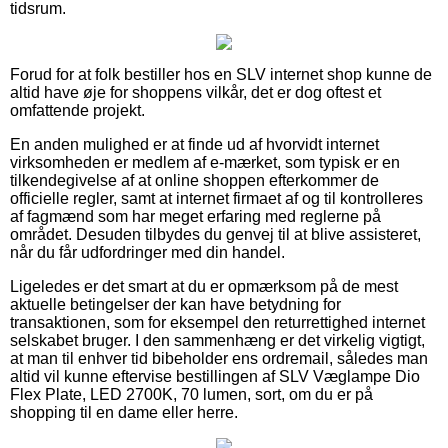
tidsrum.
Forud for at folk bestiller hos en SLV internet shop kunne de
altid have øje for shoppens vilkår, det er dog oftest et
omfattende projekt.
En anden mulighed er at finde ud af hvorvidt internet
virksomheden er medlem af e-mærket, som typisk er en
tilkendegivelse af at online shoppen efterkommer de
officielle regler, samt at internet firmaet af og til kontrolleres
af fagmænd som har meget erfaring med reglerne på
området. Desuden tilbydes du genvej til at blive assisteret,
når du får udfordringer med din handel.
Ligeledes er det smart at du er opmærksom på de mest
aktuelle betingelser der kan have betydning for
transaktionen, som for eksempel den returrettighed internet
selskabet bruger. I den sammenhæng er det virkelig vigtigt,
at man til enhver tid bibeholder ens ordremail, således man
altid vil kunne eftervise bestillingen af SLV Væglampe Dio
Flex Plate, LED 2700K, 70 lumen, sort, om du er på
shopping til en dame eller herre.