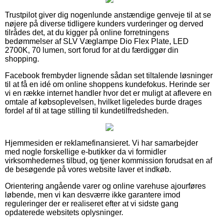
Trustpilot giver dig nogenlunde anstændige genveje til at se
nøjere på diverse tidligere kunders vurderinger og derved
tilrådes det, at du kigger på online forretningens
bedømmelser af SLV Væglampe Dio Flex Plate, LED
2700K, 70 lumen, sort forud for at du færdiggør din
shopping.
Facebook frembyder lignende sådan set tiltalende løsninger
til at få en idé om online shoppens kundefokus. Herinde ser
vi en række internet handler hvor det er muligt at aflevere en
omtale af købsoplevelsen, hvilket ligeledes burde drages
fordel af til at tage stilling til kundetilfredsheden.
Hjemmesiden er reklamefinansieret. Vi har samarbejder
med nogle forskellige e-butikker da vi formidler
virksomhedernes tilbud, og tjener kommission forudsat en af
de besøgende på vores website laver et indkøb.
Orientering angående varer og online varehuse ajourføres
løbende, men vi kan desværre ikke garantere imod
reguleringer der er realiseret efter at vi sidste gang
opdaterede websitets oplysninger.