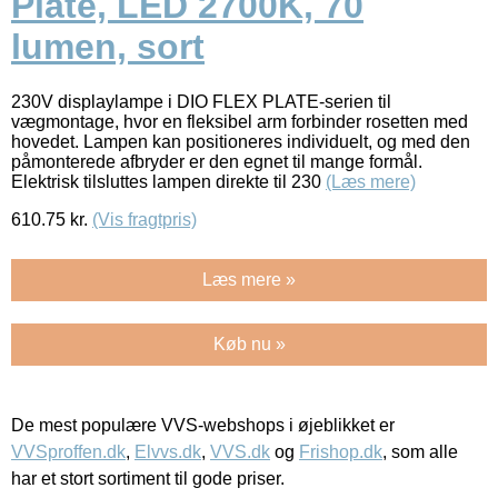
Plate, LED 2700K, 70
lumen, sort
230V displaylampe i DIO FLEX PLATE-serien til
vægmontage, hvor en fleksibel arm forbinder rosetten med
hovedet. Lampen kan positioneres individuelt, og med den
påmonterede afbryder er den egnet til mange formål.
Elektrisk tilsluttes lampen direkte til 230
(Læs mere)
610.75
kr.
(Vis fragtpris)
Læs mere »
Køb nu »
De mest populære VVS-webshops i øjeblikket er
VVSproffen.dk
,
Elvvs.dk
,
VVS.dk
og
Frishop.dk
, som alle
har et stort sortiment til gode priser.