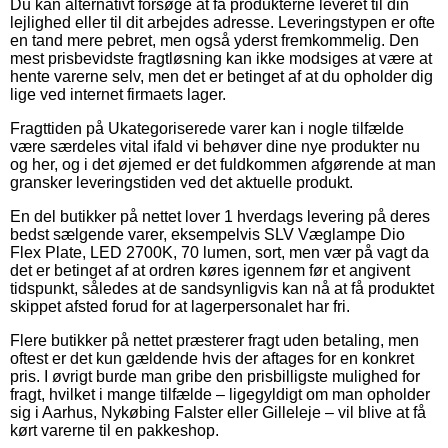
Du kan alternativt forsøge at få produkterne leveret til din
lejlighed eller til dit arbejdes adresse. Leveringstypen er ofte
en tand mere pebret, men også yderst fremkommelig. Den
mest prisbevidste fragtløsning kan ikke modsiges at være at
hente varerne selv, men det er betinget af at du opholder dig
lige ved internet firmaets lager.
Fragttiden på Ukategoriserede varer kan i nogle tilfælde
være særdeles vital ifald vi behøver dine nye produkter nu
og her, og i det øjemed er det fuldkommen afgørende at man
gransker leveringstiden ved det aktuelle produkt.
En del butikker på nettet lover 1 hverdags levering på deres
bedst sælgende varer, eksempelvis SLV Væglampe Dio
Flex Plate, LED 2700K, 70 lumen, sort, men vær på vagt da
det er betinget af at ordren køres igennem før et angivent
tidspunkt, således at de sandsynligvis kan nå at få produktet
skippet afsted forud for at lagerpersonalet har fri.
Flere butikker på nettet præsterer fragt uden betaling, men
oftest er det kun gældende hvis der aftages for en konkret
pris. I øvrigt burde man gribe den prisbilligste mulighed for
fragt, hvilket i mange tilfælde – ligegyldigt om man opholder
sig i Aarhus, Nykøbing Falster eller Gilleleje – vil blive at få
kørt varerne til en pakkeshop.