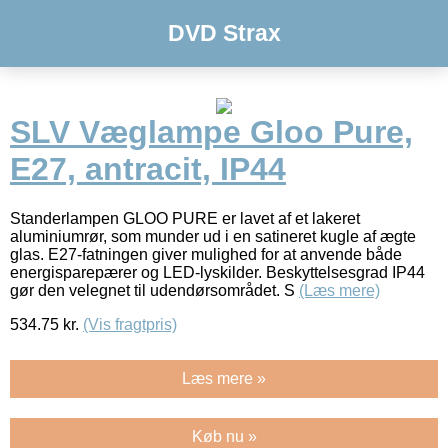
DVD Strax
SLV Væglampe Gloo Pure,
E27, antracit, IP44
Standerlampen GLOO PURE er lavet af et lakeret
aluminiumrør, som munder ud i en satineret kugle af ægte
glas. E27-fatningen giver mulighed for at anvende både
energisparepærer og LED-lyskilder. Beskyttelsesgrad IP44
gør den velegnet til udendørsområdet. S
(Læs mere)
534.75
kr.
(Vis fragtpris)
Læs mere »
Køb nu »