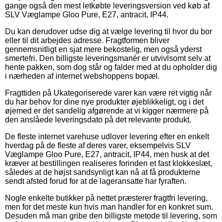
gange også den mest letkøbte leveringsversion ved køb af
SLV Væglampe Gloo Pure, E27, antracit, IP44.
Du kan derudover udse dig at vælge levering til hvor du bor
eller til dit arbejdes adresse. Fragtformen bliver
gennemsnitligt en sjat mere bekostelig, men også yderst
smertefri. Den billigste leveringsmanér er utvivlsomt selv at
hente pakken, som dog står og falder med at du opholder dig
i nærheden af internet webshoppens bopæl.
Fragttiden på Ukategoriserede varer kan være ret vigtig når
du har behov for dine nye produkter øjeblikkeligt, og i det
øjemed er det sandelig afgørende at vi kigger nærmere på
den anslåede leveringsdato på det relevante produkt.
De fleste internet varehuse udlover levering efter en enkelt
hverdag på de fleste af deres varer, eksempelvis SLV
Væglampe Gloo Pure, E27, antracit, IP44, men husk at det
kræver at bestillingen realiseres forinden et fast klokkeslæt,
således at de højst sandsynligt kan nå at få produkterne
sendt afsted forud for at de lageransatte har fyraften.
Nogle enkelte butikker på nettet præsterer fragtfri levering,
men for det meste kun hvis man handler for en konkret sum.
Desuden må man gribe den billigste metode til levering, som