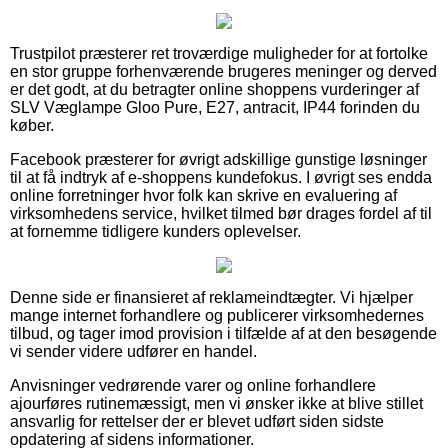
Trustpilot præsterer ret troværdige muligheder for at fortolke
en stor gruppe forhenværende brugeres meninger og derved
er det godt, at du betragter online shoppens vurderinger af
SLV Væglampe Gloo Pure, E27, antracit, IP44 forinden du
køber.
Facebook præsterer for øvrigt adskillige gunstige løsninger
til at få indtryk af e-shoppens kundefokus. I øvrigt ses endda
online forretninger hvor folk kan skrive en evaluering af
virksomhedens service, hvilket tilmed bør drages fordel af til
at fornemme tidligere kunders oplevelser.
Denne side er finansieret af reklameindtægter. Vi hjælper
mange internet forhandlere og publicerer virksomhedernes
tilbud, og tager imod provision i tilfælde af at den besøgende
vi sender videre udfører en handel.
Anvisninger vedrørende varer og online forhandlere
ajourføres rutinemæssigt, men vi ønsker ikke at blive stillet
ansvarlig for rettelser der er blevet udført siden sidste
opdatering af sidens informationer.