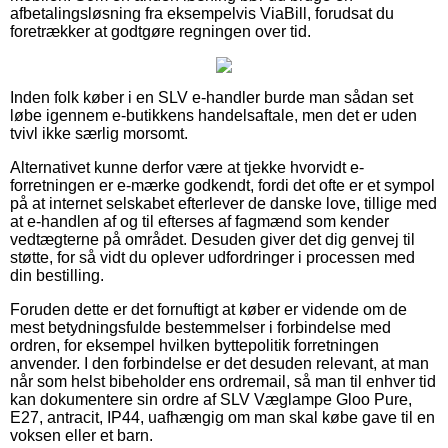
afbetalingsløsning fra eksempelvis ViaBill, forudsat du
foretrækker at godtgøre regningen over tid.
Inden folk køber i en SLV e-handler burde man sådan set
løbe igennem e-butikkens handelsaftale, men det er uden
tvivl ikke særlig morsomt.
Alternativet kunne derfor være at tjekke hvorvidt e-
forretningen er e-mærke godkendt, fordi det ofte er et sympol
på at internet selskabet efterlever de danske love, tillige med
at e-handlen af og til efterses af fagmænd som kender
vedtægterne på området. Desuden giver det dig genvej til
støtte, for så vidt du oplever udfordringer i processen med
din bestilling.
Foruden dette er det fornuftigt at køber er vidende om de
mest betydningsfulde bestemmelser i forbindelse med
ordren, for eksempel hvilken byttepolitik forretningen
anvender. I den forbindelse er det desuden relevant, at man
når som helst bibeholder ens ordremail, så man til enhver tid
kan dokumentere sin ordre af SLV Væglampe Gloo Pure,
E27, antracit, IP44, uafhængig om man skal købe gave til en
voksen eller et barn.