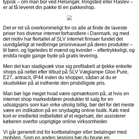
typisk – om man bor ved Helsingør, Ringsted eller Haslev –
er at få leveret din pakke til en pakkeshop.
Det er ret så overkommeligt for os alle at finde de laveste
priser hos diverse internet forhandlere i Danmark, og med
det motiv har flertallet af SLV internet firmaer fundet det
uundgåeligt at nedbringe prisniveauet på deres produkter –
til børn, og ligeledes til mænd og kvinder – eftertrykkeligt, og
endda nogle gange byde på gratis levering.
Men det kan stadigvæk vise sig profitabelt at tjekke enkelte
shops på nettet efter tilbud på SLV Væglampe Gloo Pure,
E27, antracit, IP44 inden du shopper, sådan at du er
skudsikker på at indhente den prisbilligste pris.
Man bør lige meget hvad være opmærksom på, at hvis en
internet shop markedsfører produkter til salg for en
udsalgspris som kan virke utrolig billig, bør det for det meste
være en indikation på en snydagtig online butik. Køb med
kort er imidlertid indbefattet af et regelsæt, der assisterer
køberen overfor uoprigtige online virksomheder.
Vi går generelt ind for kortbetalinger eller betalinger med
mobilen. Som en anden løsning bør du bruge en