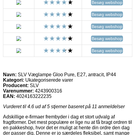
Besøg webshop
Besøg webshop
Besøg webshop
Besøg webshop
Besøg webshop
Navn:
SLV Væglampe Gloo Pure, E27, antracit, IP44
Kategori:
Ukategoriserede varer
Producent:
SLV
Varenummer:
4243900316
EAN:
4024163222235
Vurderet til
4.6
ud af 5 stjerner baseret på
11
anmeldelser
Adskillige e-firmaer frembyder i dag et stort udvalg af
fragtformer. Det mest populære er lige nu at få bragt ordren til
en pakkeshop, hvor det er muligt at hente din ordre den dag
der passer dig. Denne er jo særdeles fleksibel, samt mange