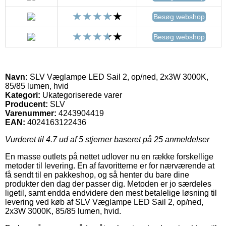
Besøg webshop
Besøg webshop
Navn:
SLV Væglampe LED Sail 2, op/ned, 2x3W 3000K,
85/85 lumen, hvid
Kategori:
Ukategoriserede varer
Producent:
SLV
Varenummer:
4243904419
EAN:
4024163122436
Vurderet til
4.7
ud af 5 stjerner baseret på
25
anmeldelser
En masse outlets på nettet udlover nu en række forskellige
metoder til levering. En af favoritterne er for nærværende at
få sendt til en pakkeshop, og så henter du bare dine
produkter den dag der passer dig. Metoden er jo særdeles
ligetil, samt endda endvidere den mest betalelige løsning til
levering ved køb af SLV Væglampe LED Sail 2, op/ned,
2x3W 3000K, 85/85 lumen, hvid.