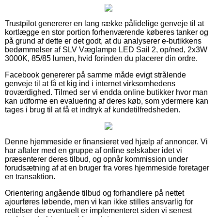
Trustpilot genererer en lang række pålidelige genveje til at
kortlægge en stor portion forhenværende køberes tanker og
på grund af dette er det godt, at du analyserer e-butikkens
bedømmelser af SLV Væglampe LED Sail 2, op/ned, 2x3W
3000K, 85/85 lumen, hvid forinden du placerer din ordre.
Facebook genererer på samme måde evigt strålende
genveje til at få et kig ind i internet virksomhedens
troværdighed. Tilmed ser vi endda online butikker hvor man
kan udforme en evaluering af deres køb, som ydermere kan
tages i brug til at få et indtryk af kundetilfredsheden.
Denne hjemmeside er finansieret ved hjælp af annoncer. Vi
har aftaler med en gruppe af online selskaber idet vi
præsenterer deres tilbud, og opnår kommission under
forudsætning af at en bruger fra vores hjemmeside foretager
en transaktion.
Orientering angående tilbud og forhandlere på nettet
ajourføres løbende, men vi kan ikke stilles ansvarlig for
rettelser der eventuelt er implementeret siden vi senest