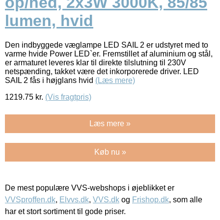
op/ned, 2x3W 3000K, 85/85
lumen, hvid
Den indbyggede væglampe LED SAIL 2 er udstyret med to
varme hvide Power LED`er. Fremstillet af aluminium og stål,
er armaturet leveres klar til direkte tilslutning til 230V
netspænding, takket være det inkorporerede driver. LED
SAIL 2 fås i højglans hvid
(Læs mere)
1219.75
kr.
(Vis fragtpris)
Læs mere »
Køb nu »
De mest populære VVS-webshops i øjeblikket er
VVSproffen.dk
,
Elvvs.dk
,
VVS.dk
og
Frishop.dk
, som alle
har et stort sortiment til gode priser.