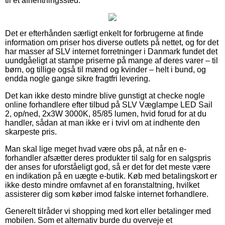
til et afhentningssted.
Det er efterhånden særligt enkelt for forbrugerne at finde
information om priser hos diverse outlets på nettet, og for det
har masser af SLV internet forretninger i Danmark fundet det
uundgåeligt at stampe priserne på mange af deres varer – til
børn, og tillige også til mænd og kvinder – helt i bund, og
endda nogle gange sikre fragtfri levering.
Det kan ikke desto mindre blive gunstigt at checke nogle
online forhandlere efter tilbud på SLV Væglampe LED Sail
2, op/ned, 2x3W 3000K, 85/85 lumen, hvid forud for at du
handler, sådan at man ikke er i tvivl om at indhente den
skarpeste pris.
Man skal lige meget hvad være obs på, at når en e-
forhandler afsætter deres produkter til salg for en salgspris
der anses for uforståeligt god, så er det for det meste være
en indikation på en uægte e-butik. Køb med betalingskort er
ikke desto mindre omfavnet af en foranstaltning, hvilket
assisterer dig som køber imod falske internet forhandlere.
Generelt tilråder vi shopping med kort eller betalinger med
mobilen. Som et alternativ burde du overveje et