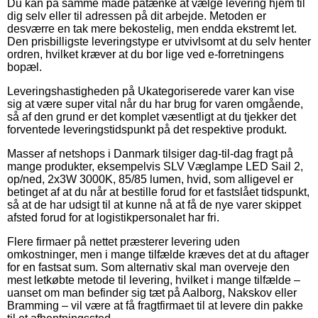
Du kan på samme måde påtænke at vælge levering hjem til
dig selv eller til adressen på dit arbejde. Metoden er
desværre en tak mere bekostelig, men endda ekstremt let.
Den prisbilligste leveringstype er utvivlsomt at du selv henter
ordren, hvilket kræver at du bor lige ved e-forretningens
bopæl.
Leveringshastigheden på Ukategoriserede varer kan vise
sig at være super vital når du har brug for varen omgående,
så af den grund er det komplet væsentligt at du tjekker det
forventede leveringstidspunkt på det respektive produkt.
Masser af netshops i Danmark tilsiger dag-til-dag fragt på
mange produkter, eksempelvis SLV Væglampe LED Sail 2,
op/ned, 2x3W 3000K, 85/85 lumen, hvid, som alligevel er
betinget af at du når at bestille forud for et fastslået tidspunkt,
så at de har udsigt til at kunne nå at få de nye varer skippet
afsted forud for at logistikpersonalet har fri.
Flere firmaer på nettet præsterer levering uden
omkostninger, men i mange tilfælde kræves det at du aftager
for en fastsat sum. Som alternativ skal man overveje den
mest letkøbte metode til levering, hvilket i mange tilfælde –
uanset om man befinder sig tæt på Aalborg, Nakskov eller
Bramming – vil være at få fragtfirmaet til at levere din pakke