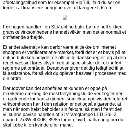
afbetalingstilbud som for eksempel ViaBill, ifald du ser en
fordel i at finansiere pengene over et længere tidsrum.
Før nogen handler i en SLV online butik bør de helt sikkert
granske virksomhedens handelsvilkår, men det er normalt et
omfattende arbejde.
Et andet alternativ kan derfor være at tjekke om internet
shoppen er verificeret af e-mærket, fordi det er et bevis på at
online butikken adlyder de officielle danske regler, og at den
regelmæssigt føres tilsyn med af specialister der er indført i
reglerne på området. Derudover giver det dig lejlighed til at
få assistance, for så vidt du oplever besvær i processen med
din ordre.
Derudover kan det anbefales at kunden er oppe på
mærkerne omkring de mest betydningsfulde vedtægter der
er gældende for transaktionen, som eksempelvis den returret
virksomheden har. I den relation er det også afgørende, at
man når som helst beholder sin faktura, så man i fremtiden
vil kunne påvise handlen af SLV Væglampe LED Sail 2,
op/ned, 2x3W 3000K, 85/85 lumen, hvid, uafhængig om du
skal købe til en kvinde eller mand.