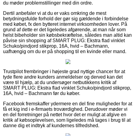
du møder problemstillinger med din ordre.
Dertil anbefaler vi at du er vaks omkring de mest
betydningsfulde forhold der gør sig gældende i forbindelse
med købet, fx den bytteret internet virksomheden lover. På
grund af dette er det ligeledes afgørende, at man når som
helst bibeholder sin købsbekræftelse, således man altid kan
påvise sin shopping af SMART PLUG: Ekstra flad vinklet
Schuko/pindjord stikprop, 16A, hvid – Bachmann,
uafhængig om du er på shopping til en kvinde eller mand.
Trustpilot frembringer i højeste grad nyttige chancer for at
tyde flere andre kunders anmeldelser og derved kan det
være til hjælp, at du undersøger netbutikkens kritik af
SMART PLUG: Ekstra flad vinklet Schuko/pindjord stikprop,
16A, hvid – Bachmann før du køber.
Facebook fremskaffer ydermere en del fine muligheder for at
få et kig ind i e-firmaets troværdighed. Derudover møder vi
en del forretninger på nettet hvor det er muligt at afgive en
kritik af købsoplevelsen, som ligeledes må tages i brug til at
danne dig et indtryk af kundernes tilfredshed.