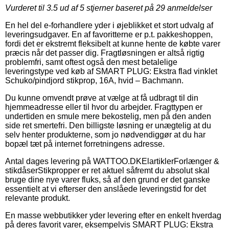
Vurderet til
3.5
ud af 5 stjerner baseret på
29
anmeldelser
En hel del e-forhandlere yder i øjeblikket et stort udvalg af
leveringsudgaver. En af favoritterne er p.t. pakkeshoppen,
fordi det er ekstremt fleksibelt at kunne hente de købte varer
præcis når det passer dig. Fragtløsningen er altså rigtig
problemfri, samt oftest også den mest betalelige
leveringstype ved køb af SMART PLUG: Ekstra flad vinklet
Schuko/pindjord stikprop, 16A, hvid – Bachmann.
Du kunne omvendt prøve at vælge at få udbragt til din
hjemmeadresse eller til hvor du arbejder. Fragttypen er
undertiden en smule mere bekostelig, men på den anden
side ret smertefri. Den billigste løsning er unægtelig at du
selv henter produkterne, som jo nødvendiggør at du har
bopæl tæt på internet forretningens adresse.
Antal dages levering på WATTOO.DKElartiklerForlænger &
stikdåserStikpropper er ret aktuel såfremt du absolut skal
bruge dine nye varer fluks, så af den grund er det ganske
essentielt at vi efterser den anslåede leveringstid for det
relevante produkt.
En masse webbutikker yder levering efter en enkelt hverdag
på deres favorit varer, eksempelvis SMART PLUG: Ekstra