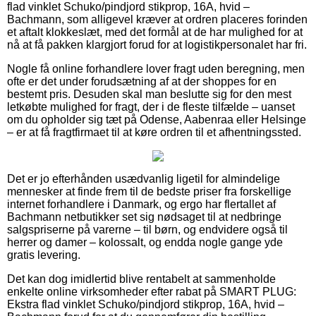
flad vinklet Schuko/pindjord stikprop, 16A, hvid –
Bachmann, som alligevel kræver at ordren placeres forinden
et aftalt klokkeslæt, med det formål at de har mulighed for at
nå at få pakken klargjort forud for at logistikpersonalet har fri.
Nogle få online forhandlere lover fragt uden beregning, men
ofte er det under forudsætning af at der shoppes for en
bestemt pris. Desuden skal man beslutte sig for den mest
letkøbte mulighed for fragt, der i de fleste tilfælde – uanset
om du opholder sig tæt på Odense, Aabenraa eller Helsinge
– er at få fragtfirmaet til at køre ordren til et afhentningssted.
Det er jo efterhånden usædvanlig ligetil for almindelige
mennesker at finde frem til de bedste priser fra forskellige
internet forhandlere i Danmark, og ergo har flertallet af
Bachmann netbutikker set sig nødsaget til at nedbringe
salgspriserne på varerne – til børn, og endvidere også til
herrer og damer – kolossalt, og endda nogle gange yde
gratis levering.
Det kan dog imidlertid blive rentabelt at sammenholde
enkelte online virksomheder efter rabat på SMART PLUG:
Ekstra flad vinklet Schuko/pindjord stikprop, 16A, hvid –