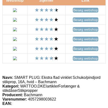
Webshop
Stjerner
Link
Besøg webshop
Besøg webshop
Besøg webshop
Besøg webshop
Besøg webshop
Besøg webshop
Navn:
SMART PLUG: Ekstra flad vinklet Schuko/pindjord
stikprop, 16A, hvid – Bachmann
Kategori:
WATTOO.DKElartiklerForlænger &
stikdåserStikpropper
Producent:
Bachmann
Varenummer:
4057298003622
EAN: