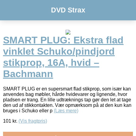
DVD Strax
SMART PLUG: Ekstra flad
vinklet Schuko/pindjord
stikprop, 16A, hvid –
Bachmann
SMART PLUG er en supersmart flad stikprop, som især kan
anvendes bag møbler, hårde hvidevarer og lignende, hvor
pladsen er trang. En lille udtræknings tap gør den let at tage
den ud af stikkontakten. Vær opmærksom på at den kun kan
bruges i Schuko eller p
(Læs mere)
101
kr.
(Vis fragtpris)