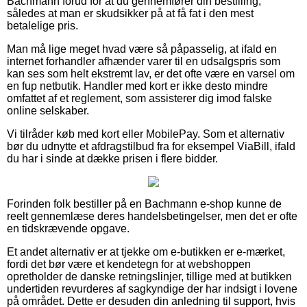
Bachmann forud for at du gennemfører din bestilling,
således at man er skudsikker på at få fat i den mest
betalelige pris.
Man må lige meget hvad være så påpasselig, at ifald en
internet forhandler afhænder varer til en udsalgspris som
kan ses som helt ekstremt lav, er det ofte være en varsel om
en fup netbutik. Handler med kort er ikke desto mindre
omfattet af et reglement, som assisterer dig imod falske
online selskaber.
Vi tilråder køb med kort eller MobilePay. Som et alternativ
bør du udnytte et afdragstilbud fra for eksempel ViaBill, ifald
du har i sinde at dække prisen i flere bidder.
Forinden folk bestiller på en Bachmann e-shop kunne de
reelt gennemlæse deres handelsbetingelser, men det er ofte
en tidskrævende opgave.
Et andet alternativ er at tjekke om e-butikken er e-mærket,
fordi det bør være et kendetegn for at webshoppen
opretholder de danske retningslinjer, tillige med at butikken
undertiden revurderes af sagkyndige der har indsigt i lovene
på området. Dette er desuden din anledning til support, hvis