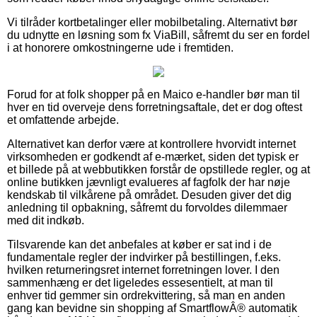
Vi tilråder kortbetalinger eller mobilbetaling. Alternativt bør
du udnytte en løsning som fx ViaBill, såfremt du ser en fordel
i at honorere omkostningerne ude i fremtiden.
Forud for at folk shopper på en Maico e-handler bør man til
hver en tid overveje dens forretningsaftale, det er dog oftest
et omfattende arbejde.
Alternativet kan derfor være at kontrollere hvorvidt internet
virksomheden er godkendt af e-mærket, siden det typisk er
et billede på at webbutikken forstår de opstillede regler, og at
online butikken jævnligt evalueres af fagfolk der har nøje
kendskab til vilkårene på området. Desuden giver det dig
anledning til opbakning, såfremt du forvoldes dilemmaer
med dit indkøb.
Tilsvarende kan det anbefales at køber er sat ind i de
fundamentale regler der indvirker på bestillingen, f.eks.
hvilken returneringsret internet forretningen lover. I den
sammenhæng er det ligeledes essesentielt, at man til
enhver tid gemmer sin ordrekvittering, så man en anden
gang kan bevidne sin shopping af SmartflowÂ® automatik