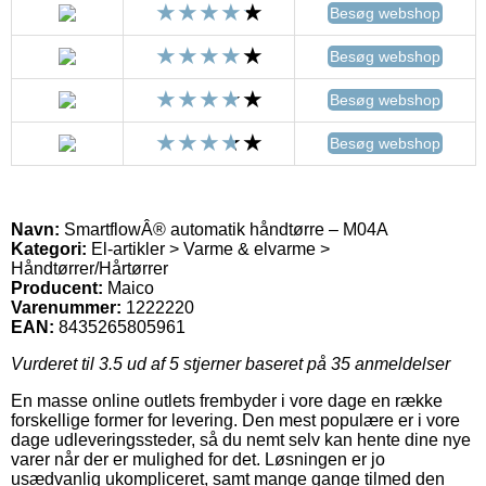
Besøg webshop
Besøg webshop
Besøg webshop
Besøg webshop
Navn:
SmartflowÂ® automatik håndtørre – M04A
Kategori:
El-artikler > Varme & elvarme >
Håndtørrer/Hårtørrer
Producent:
Maico
Varenummer:
1222220
EAN:
8435265805961
Vurderet til
3.5
ud af 5 stjerner baseret på
35
anmeldelser
En masse online outlets frembyder i vore dage en række
forskellige former for levering. Den mest populære er i vore
dage udleveringssteder, så du nemt selv kan hente dine nye
varer når der er mulighed for det. Løsningen er jo
usædvanlig ukompliceret, samt mange gange tilmed den