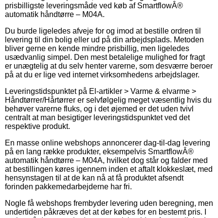
prisbilligste leveringsmåde ved køb af SmartflowÂ®
automatik håndtørre – M04A.
Du burde ligeledes afveje for og imod at bestille ordren til
levering til din bolig eller ud på din arbejdsplads. Metoden
bliver gerne en kende mindre prisbillig, men ligeledes
usædvanlig simpel. Den mest betalelige mulighed for fragt
er unægtelig at du selv henter varerne, som desværre beroer
på at du er lige ved internet virksomhedens arbejdslager.
Leveringstidspunktet på El-artikler > Varme & elvarme >
Håndtørrer/Hårtørrer er selvfølgelig meget væsentlig hvis du
behøver varerne fluks, og i det øjemed er det uden tvivl
centralt at man besigtiger leveringstidspunktet ved det
respektive produkt.
En masse online webshops annoncerer dag-til-dag levering
på en lang række produkter, eksempelvis SmartflowÂ®
automatik håndtørre – M04A, hvilket dog står og falder med
at bestillingen køres igennem inden et aftalt klokkeslæt, med
hensynstagen til at de kan nå at få produktet afsendt
forinden pakkemedarbejderne har fri.
Nogle få webshops frembyder levering uden beregning, men
undertiden påkræves det at der købes for en bestemt pris. I