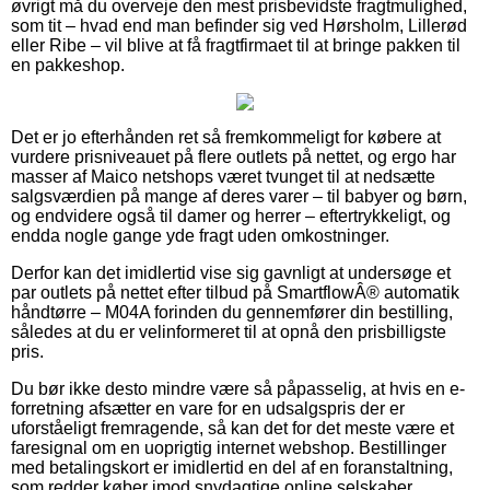
øvrigt må du overveje den mest prisbevidste fragtmulighed,
som tit – hvad end man befinder sig ved Hørsholm, Lillerød
eller Ribe – vil blive at få fragtfirmaet til at bringe pakken til
en pakkeshop.
Det er jo efterhånden ret så fremkommeligt for købere at
vurdere prisniveauet på flere outlets på nettet, og ergo har
masser af Maico netshops været tvunget til at nedsætte
salgsværdien på mange af deres varer – til babyer og børn,
og endvidere også til damer og herrer – eftertrykkeligt, og
endda nogle gange yde fragt uden omkostninger.
Derfor kan det imidlertid vise sig gavnligt at undersøge et
par outlets på nettet efter tilbud på SmartflowÂ® automatik
håndtørre – M04A forinden du gennemfører din bestilling,
således at du er velinformeret til at opnå den prisbilligste
pris.
Du bør ikke desto mindre være så påpasselig, at hvis en e-
forretning afsætter en vare for en udsalgspris der er
uforståeligt fremragende, så kan det for det meste være et
faresignal om en uoprigtig internet webshop. Bestillinger
med betalingskort er imidlertid en del af en foranstaltning,
som redder køber imod snydagtige online selskaber.