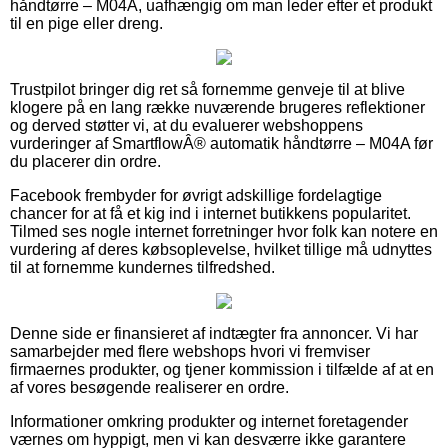
håndtørre – M04A, uafhængig om man leder efter et produkt
til en pige eller dreng.
Trustpilot bringer dig ret så fornemme genveje til at blive
klogere på en lang række nuværende brugeres reflektioner
og derved støtter vi, at du evaluerer webshoppens
vurderinger af SmartflowÂ® automatik håndtørre – M04A før
du placerer din ordre.
Facebook frembyder for øvrigt adskillige fordelagtige
chancer for at få et kig ind i internet butikkens popularitet.
Tilmed ses nogle internet forretninger hvor folk kan notere en
vurdering af deres købsoplevelse, hvilket tillige må udnyttes
til at fornemme kundernes tilfredshed.
Denne side er finansieret af indtægter fra annoncer. Vi har
samarbejder med flere webshops hvori vi fremviser
firmaernes produkter, og tjener kommission i tilfælde af at en
af vores besøgende realiserer en ordre.
Informationer omkring produkter og internet foretagender
værnes om hyppigt, men vi kan desværre ikke garantere