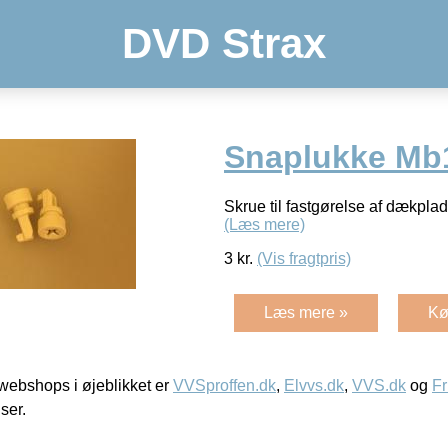
DVD Strax
Snaplukke Mb
Skrue til fastgørelse af dækplad
(Læs mere)
3
kr.
(Vis fragtpris)
Læs mere »
Kø
ebshops i øjeblikket er
VVSproffen.dk
,
Elvvs.dk
,
VVS.dk
og
Fr
iser.