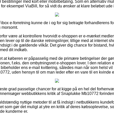
for bestillinger med kort eller mobilbetaling. Som en alternativ 
 for eksempel ViaBill, for så vidt du ønsker at klare beløbet ude 
box e-forretning kunne de i og for sig betragte forhandlerens fo
ig morsomt.
rfor være at kontrollere hvorvidt e-shoppen er e-mærket medle
ken lever op til de danske retningslinjer, tillige med at internet
indsigt i de gældende vilkår. Det giver dig chance for bistand, hv
 med dit indkøb.
et at køberen er påpasselig med de primære betingelser der gø
onen, f.eks. den ombytningsret e-shoppen lover. I den relation e
id bibeholder ens e-mail kvittering, således man når som helst v
772, uden hensyn til om man leder efter en vare til en kvinde e
jeste grad passelige chancer for at kigge på en hel del forhenvæ
u gennemsøger webbutikkens kritik af Snaplukke Mb10772 forinden
ldstændig nyttige metoder til at få indsigt i netbutikkens kunde
et som gør det muligt at ytre en kritik af deres købsoplevelse, s
lade kunderne er.