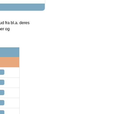
 fra bl.a. deres
mer og