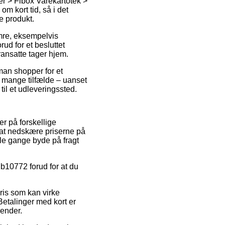
er > Fibox Varekartotek >
m kort tid, så i det
e produkt.
mre, eksempelvis
ud for et besluttet
ransatte tager hjem.
 man shopper for et
i mange tilfælde – uanset
til et udleveringssted.
r på forskellige
il at nedskære priserne på
gle gange byde på fragt
b10772 forud for at du
pris som kan virke
 Betalinger med kort er
gender.