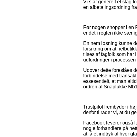
Vi slår generelt et slag 
en afbetalingsordning fra
Før nogen shopper i en Fi
er det i reglen ikke særl
En nem løsning kunne de
forsikring om at netbutik
tilses af fagfolk som har 
udfordringer i processen
Udover dette foreslåes d
forbindelse med transakti
essesentielt, at man alt
ordren af Snaplukke Mb10
Trustpilot frembyder i hø
derfor tilråder vi, at d
Facebook leverer også fu
nogle forhandlere på nett
at få et indtryk af hvor g