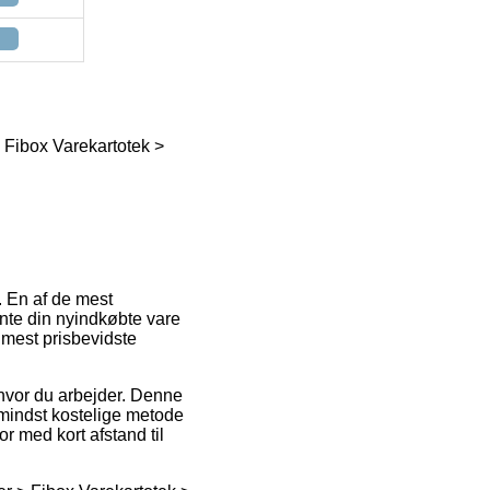
 Fibox Varekartotek >
. En af de mest
hente din nyindkøbte vare
n mest prisbevidste
n hvor du arbejder. Denne
 mindst kostelige metode
r med kort afstand til