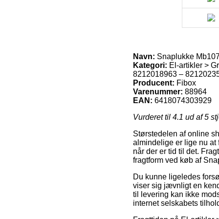
Navn:
Snaplukke Mb10
Kategori:
El-artikler > 
8212018963 – 8212023
Producent:
Fibox
Varenummer:
88964
EAN:
6418074303929
Vurderet til
4.1
ud af 5 st
Størstedelen af online s
almindelige er lige nu at
når der er tid til det. Fr
fragtform ved køb af Sn
Du kunne ligeledes forsøg
viser sig jævnligt en ke
til levering kan ikke mod
internet selskabets tilhol