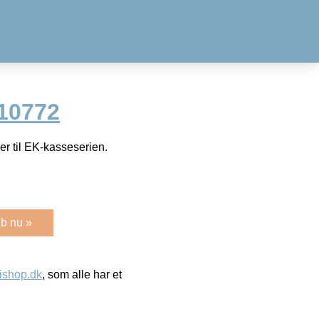
10772
er til EK-kasseserien.
b nu »
ishop.dk
, som alle har et