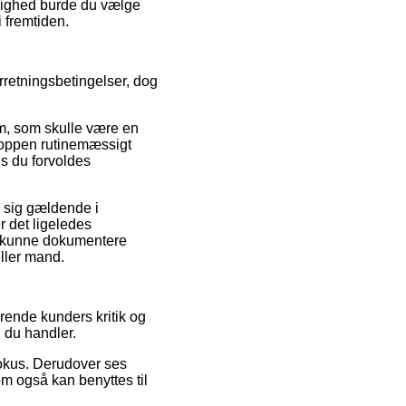
mulighed burde du vælge
i fremtiden.
rretningsbetingelser, dog
m, som skulle være en
 shoppen rutinemæssigt
is du forvoldes
r sig gældende i
r det ligeledes
il kunne dokumentere
ller mand.
rende kunders kritik og
 du handler.
fokus. Derudover ses
om også kan benyttes til