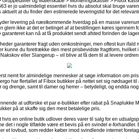
r > Gruppetavler og Målerskabe > Monteringskasser > Fibox kass
er jo ualmindeligt essentiel hvis du absolut skal bruge varen o
 aktuelt at du finder den estimerede leveringstid for det relevant
er yder levering på næstkommende hverdag på en masse varenu
em ikke at det er betinget af at bestillingen køres igennem for
 garanteret kan nå at få produktet sendt afsted forinden de lage
omheder garanterer fragt uden omkostninger, men oftest kun ifald
er kunne du foretrække den mest prisbevidste fragtform, hvilket 
kskov eller Slangerup – vil blive at få dem til at levere ordren 
erst nemt for almindelige mennesker at søge information om prise
ergo har flertallet af Fibox butikker på nettet set sig nødsaget t
er og drenge, samt til damer og herrer – betydeligt, og endda no
ønnende at udforske et par e-butikker efter rabat på Snaplukke M
ikker på at skaffe sig den mest betalelige pris.
 hvis en online butik udlover deres varer til salg for en udsalgs
ne det i nogle tilfælde være et bevis på en svindel e-forhandler.
er et lovbud, som redder køber imod svindlende internet foreta