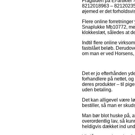
Fragttiden på El-artikle
8212018963 – 8212023563 
øjemed er det forholdsvis
Flere online forretning
Snaplukke Mb10772, men gl
klokkeslæt, således at de
Indtil flere online virks
fastslået beløb. Derudov
om man er ved Horsens, Na
Det er jo efterhånden yd
forhandlere på nettet, og 
deres produkter – til pig
uden betaling.
Det kan alligevel være l
bestiller, så man er skuds
Man bør blot huske på, at
overordentlig lav, så kun
heldigvis dækket ind und