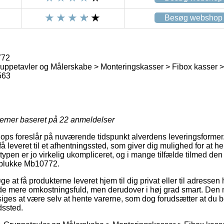
Besøg webshop
772
Gruppetavler og Målerskabe > Monteringskasser > Fibox kasser >
563
jerner baseret på
22
anmeldelser
hops foreslår på nuværende tidspunkt alverdens leveringsformer
 få leveret til et afhentningssted, som giver dig mulighed for at 
agttypen er jo virkelig ukompliceret, og i mange tilfælde tilmed de
aplukke Mb10772.
e at få produkterne leveret hjem til dig privat eller til adresse
nde mere omkostningsfuld, men derudover i høj grad smart. Den
siges at være selv at hente varerne, som dog forudsætter at du bo
dssted.