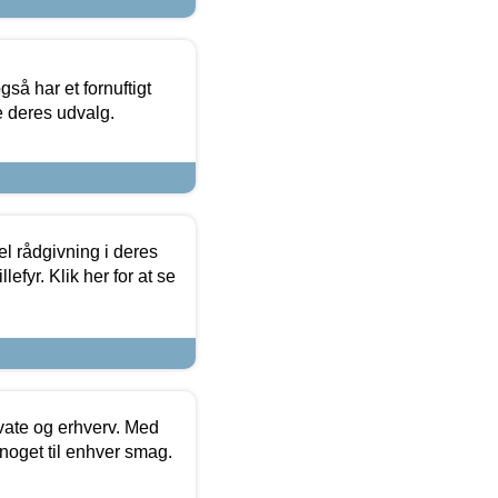
så har et fornuftigt
se deres udvalg.
el rådgivning i deres
efyr. Klik her for at se
ivate og erhverv. Med
noget til enhver smag.