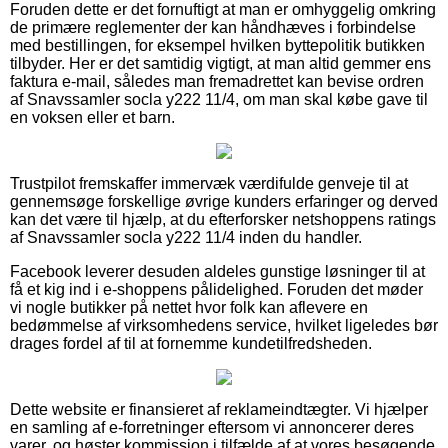
Foruden dette er det fornuftigt at man er omhyggelig omkring
de primære reglementer der kan håndhæves i forbindelse
med bestillingen, for eksempel hvilken byttepolitik butikken
tilbyder. Her er det samtidig vigtigt, at man altid gemmer ens
faktura e-mail, således man fremadrettet kan bevise ordren
af Snavssamler socla y222 11/4, om man skal købe gave til
en voksen eller et barn.
Trustpilot fremskaffer immervæk værdifulde genveje til at
gennemsøge forskellige øvrige kunders erfaringer og derved
kan det være til hjælp, at du efterforsker netshoppens ratings
af Snavssamler socla y222 11/4 inden du handler.
Facebook leverer desuden aldeles gunstige løsninger til at
få et kig ind i e-shoppens pålidelighed. Foruden det møder
vi nogle butikker på nettet hvor folk kan aflevere en
bedømmelse af virksomhedens service, hvilket ligeledes bør
drages fordel af til at fornemme kundetilfredsheden.
Dette website er finansieret af reklameindtægter. Vi hjælper
en samling af e-forretninger eftersom vi annoncerer deres
varer, og høster kommission i tilfælde af at vores besøgende