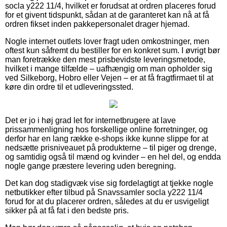
socla y222 11/4, hvilket er forudsat at ordren placeres forud
for et givent tidspunkt, sådan at de garanteret kan nå at få
ordren fikset inden pakkepersonalet drager hjemad.
Nogle internet outlets lover fragt uden omkostninger, men
oftest kun såfremt du bestiller for en konkret sum. I øvrigt bør
man foretrække den mest prisbevidste leveringsmetode,
hvilket i mange tilfælde – uafhængig om man opholder sig
ved Silkeborg, Hobro eller Vejen – er at få fragtfirmaet til at
køre din ordre til et udleveringssted.
Det er jo i høj grad let for internetbrugere at lave
prissammenligning hos forskellige online forretninger, og
derfor har en lang række e-shops ikke kunne slippe for at
nedsætte prisniveauet på produkterne – til piger og drenge,
og samtidig også til mænd og kvinder – en hel del, og endda
nogle gange præstere levering uden beregning.
Det kan dog stadigvæk vise sig fordelagtigt at tjekke nogle
netbutikker efter tilbud på Snavssamler socla y222 11/4
forud for at du placerer ordren, således at du er usvigeligt
sikker på at få fat i den bedste pris.