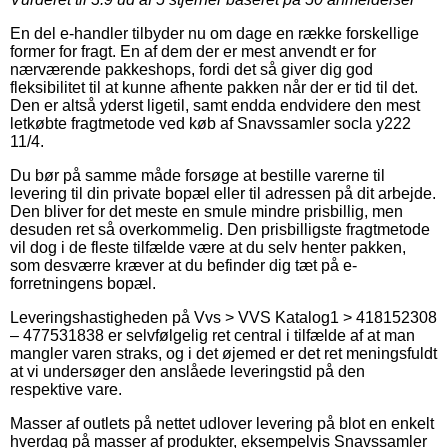
En del e-handler tilbyder nu om dage en række forskellige
former for fragt. En af dem der er mest anvendt er for
nærværende pakkeshops, fordi det så giver dig god
fleksibilitet til at kunne afhente pakken når der er tid til det.
Den er altså yderst ligetil, samt endda endvidere den mest
letkøbte fragtmetode ved køb af Snavssamler socla y222
11/4.
Du bør på samme måde forsøge at bestille varerne til
levering til din private bopæl eller til adressen på dit arbejde.
Den bliver for det meste en smule mindre prisbillig, men
desuden ret så overkommelig. Den prisbilligste fragtmetode
vil dog i de fleste tilfælde være at du selv henter pakken,
som desværre kræver at du befinder dig tæt på e-
forretningens bopæl.
Leveringshastigheden på Vvs > VVS Katalog1 > 418152308
– 477531838 er selvfølgelig ret central i tilfælde af at man
mangler varen straks, og i det øjemed er det ret meningsfuldt
at vi undersøger den anslåede leveringstid på den
respektive vare.
Masser af outlets på nettet udlover levering på blot en enkelt
hverdag på masser af produkter, eksempelvis Snavssamler