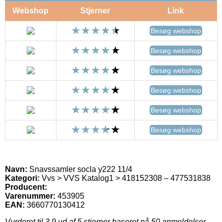
Webshop
Stjerner
Link
Besøg webshop
Besøg webshop
Besøg webshop
Besøg webshop
Besøg webshop
Besøg webshop
Navn:
Snavssamler socla y222 11/4
Kategori:
Vvs > VVS Katalog1 > 418152308 – 477531838
Producent:
Varenummer:
453905
EAN:
3660770130412
Vurderet til
3.9
ud af 5 stjerner baseret på
50
anmeldelser