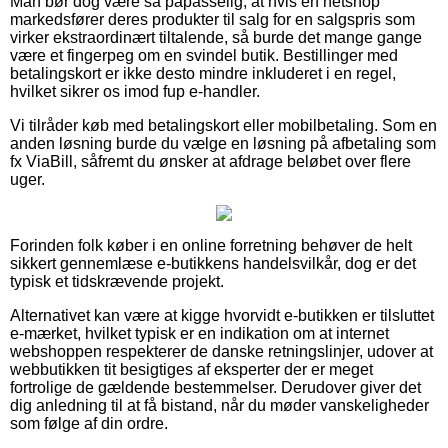
Man bør dog være så påpasselig, at hvis en netshop
markedsfører deres produkter til salg for en salgspris som
virker ekstraordinært tiltalende, så burde det mange gange
være et fingerpeg om en svindel butik. Bestillinger med
betalingskort er ikke desto mindre inkluderet i en regel,
hvilket sikrer os imod fup e-handler.
Vi tilråder køb med betalingskort eller mobilbetaling. Som en
anden løsning burde du vælge en løsning på afbetaling som
fx ViaBill, såfremt du ønsker at afdrage beløbet over flere
uger.
Forinden folk køber i en online forretning behøver de helt
sikkert gennemlæse e-butikkens handelsvilkår, dog er det
typisk et tidskrævende projekt.
Alternativet kan være at kigge hvorvidt e-butikken er tilsluttet
e-mærket, hvilket typisk er en indikation om at internet
webshoppen respekterer de danske retningslinjer, udover at
webbutikken tit besigtiges af eksperter der er meget
fortrolige de gældende bestemmelser. Derudover giver det
dig anledning til at få bistand, når du møder vanskeligheder
som følge af din ordre.