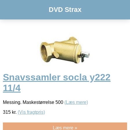
DVD Strax
Snavssamler socla y222
11/4
Messing. Maskestørrelse 500
(Læs mere)
315
kr.
(Vis fragtpris)
Læs mere »