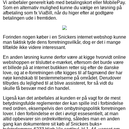
Vi anbefaler generelt køb med betalingskort eller MobilePay.
Som en alternativ mulighed kunne du vælge en løsning på
afbetaling som fx ViaBill, når du higer efter at godtgøre
betalingen ude i fremtiden.
Forinden nogen køber i en Snickers internet webshop kunne
man faktisk tyde dens forretningsvilkår, dog er det i mange
tilfælde ikke videre interessant.
En anden løsning kunne derfor være at kigge hvorvidt online
webshoppen er tilsluttet e-mærket, eftersom det burde være
et billede på at internet butikken retter sig efter de danske
love, og at e-forretningen ofte kigges til af fagmænd der har
nøje kendskab til bestemmelserne på området. Derudover
tilbydes du lejlighed til at blive assisteret, for så vidt du
skulle få besvær med din handel.
Ligeså kan det anbefales at kunden er på vagt for de mest
betydningsfulde reglementer der kan spille ind i forbindelse
med ordren, eksempelvis den ombytningspolitik forretningen
lover. I den forbindelse er det i øvrigt essesentielt, at man
altid opbevarer sin ordrekvittering, således man en anden
gang kan dokumentere sit køb af Snickers buks+