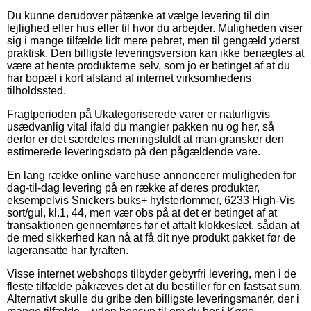
Du kunne derudover påtænke at vælge levering til din
lejlighed eller hus eller til hvor du arbejder. Muligheden viser
sig i mange tilfælde lidt mere pebret, men til gengæld yderst
praktisk. Den billigste leveringsversion kan ikke benægtes at
være at hente produkterne selv, som jo er betinget af at du
har bopæl i kort afstand af internet virksomhedens
tilholdssted.
Fragtperioden på Ukategoriserede varer er naturligvis
usædvanlig vital ifald du mangler pakken nu og her, så
derfor er det særdeles meningsfuldt at man gransker den
estimerede leveringsdato på den pågældende vare.
En lang række online varehuse annoncerer muligheden for
dag-til-dag levering på en række af deres produkter,
eksempelvis Snickers buks+ hylsterlommer, 6233 High-Vis
sort/gul, kl.1, 44, men vær obs på at det er betinget af at
transaktionen gennemføres før et aftalt klokkeslæt, sådan at
de med sikkerhed kan nå at få dit nye produkt pakket før de
lageransatte har fyraften.
Visse internet webshops tilbyder gebyrfri levering, men i de
fleste tilfælde påkræves det at du bestiller for en fastsat sum.
Alternativt skulle du gribe den billigste leveringsmanér, der i