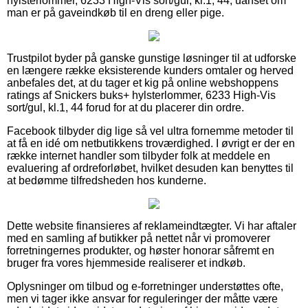
hylsterlommer, 6233 High-Vis sort/gul, kl.1, 44, uanset om
man er på gaveindkøb til en dreng eller pige.
Trustpilot byder på ganske gunstige løsninger til at udforske
en længere række eksisterende kunders omtaler og herved
anbefales det, at du tager et kig på online webshoppens
ratings af Snickers buks+ hylsterlommer, 6233 High-Vis
sort/gul, kl.1, 44 forud for at du placerer din ordre.
Facebook tilbyder dig lige så vel ultra fornemme metoder til
at få en idé om netbutikkens troværdighed. I øvrigt er der en
række internet handler som tilbyder folk at meddele en
evaluering af ordreforløbet, hvilket desuden kan benyttes til
at bedømme tilfredsheden hos kunderne.
Dette website finansieres af reklameindtægter. Vi har aftaler
med en samling af butikker på nettet når vi promoverer
forretningernes produkter, og høster honorar såfremt en
bruger fra vores hjemmeside realiserer et indkøb.
Oplysninger om tilbud og e-forretninger understøttes ofte,
men vi tager ikke ansvar for reguleringer der måtte være