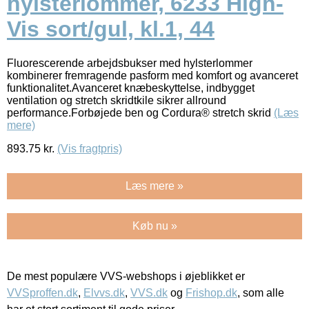
hylsterlommer, 6233 High-
Vis sort/gul, kl.1, 44
Fluorescerende arbejdsbukser med hylsterlommer
kombinerer fremragende pasform med komfort og avanceret
funktionalitet.Avanceret knæbeskyttelse, indbygget
ventilation og stretch skridtkile sikrer allround
performance.Forbøjede ben og Cordura® stretch skrid
(Læs
mere)
893.75
kr.
(Vis fragtpris)
Læs mere »
Køb nu »
De mest populære VVS-webshops i øjeblikket er
VVSproffen.dk
,
Elvvs.dk
,
VVS.dk
og
Frishop.dk
, som alle