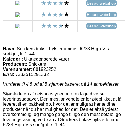
Besøg webshop
Besøg webshop
Besøg webshop
Navn:
Snickers buks+ hylsterlommer, 6233 High-Vis
sort/gul, kl.1, 44
Kategori:
Ukategoriserede varer
Producent:
Snickers
Varenummer:
881923252
EAN:
7332515291332
Vurderet til
4.5
ud af 5 stjerner baseret på
14
anmeldelser
Størstedelen af netshops yder nu om dage diverse
leveringsudgaver. Den mest anvendte er for øjeblikket at få
leveret til en pakkeshop, hvor det er muligt at hente dine
produkter når du har mulighed for det. Den er altså yderst
overkommelig, og mange gange tillige den mest betalelige
leveringsløsning ved køb af Snickers buks+ hylsterlommer,
6233 High-Vis sort/gul, kl.1, 44.