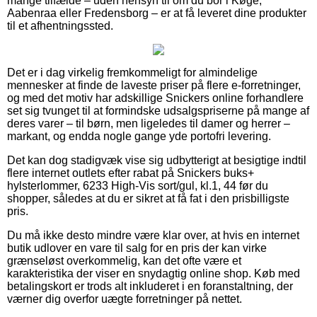
mange tilfælde – uden hensyn til om du bor i Køge,
Aabenraa eller Fredensborg – er at få leveret dine produkter
til et afhentningssted.
Det er i dag virkelig fremkommeligt for almindelige
mennesker at finde de laveste priser på flere e-forretninger,
og med det motiv har adskillige Snickers online forhandlere
set sig tvunget til at formindske udsalgspriserne på mange af
deres varer – til børn, men ligeledes til damer og herrer –
markant, og endda nogle gange yde portofri levering.
Det kan dog stadigvæk vise sig udbytterigt at besigtige indtil
flere internet outlets efter rabat på Snickers buks+
hylsterlommer, 6233 High-Vis sort/gul, kl.1, 44 før du
shopper, således at du er sikret at få fat i den prisbilligste
pris.
Du må ikke desto mindre være klar over, at hvis en internet
butik udlover en vare til salg for en pris der kan virke
grænseløst overkommelig, kan det ofte være et
karakteristika der viser en snydagtig online shop. Køb med
betalingskort er trods alt inkluderet i en foranstaltning, der
værner dig overfor uægte forretninger på nettet.