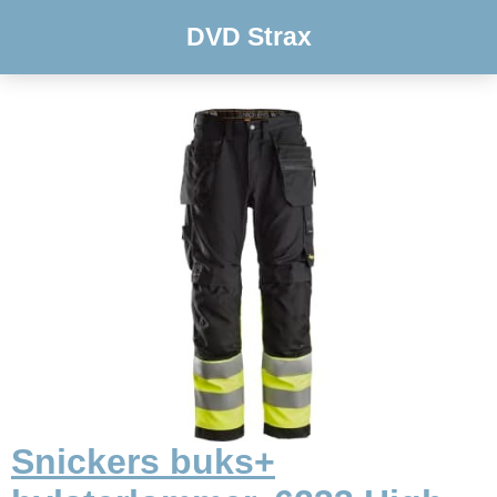
DVD Strax
Snickers buks+