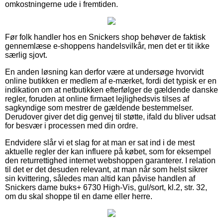
omkostningerne ude i fremtiden.
Før folk handler hos en Snickers shop behøver de faktisk
gennemlæse e-shoppens handelsvilkår, men det er tit ikke
særlig sjovt.
En anden løsning kan derfor være at undersøge hvorvidt
online butikken er medlem af e-mærket, fordi det typisk er en
indikation om at netbutikken efterfølger de gældende danske
regler, foruden at online firmaet lejlighedsvis tilses af
sagkyndige som mestrer de gældende bestemmelser.
Derudover giver det dig genvej til støtte, ifald du bliver udsat
for besvær i processen med din ordre.
Endvidere slår vi et slag for at man er sat ind i de mest
aktuelle regler der kan influere på købet, som for eksempel
den returrettighed internet webshoppen garanterer. I relation
til det er det desuden relevant, at man når som helst sikrer
sin kvittering, således man altid kan påvise handlen af
Snickers dame buks+ 6730 High-Vis, gul/sort, kl.2, str. 32,
om du skal shoppe til en dame eller herre.