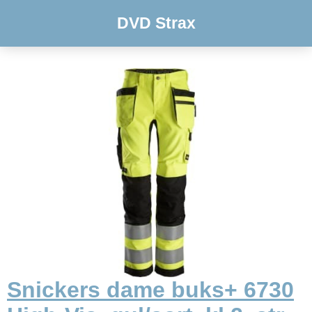
DVD Strax
Snickers dame buks+ 6730