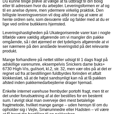
Du kunne tillige prøve at vælge at få udbragt til din bolig
eller til adressen hvor du arbejder. Leveringsformen er af og
til en anelse dyrere, men ydermere virkelig praktisk. Den
billigste leveringsversion vil dog altid vise sig at være at
hente ordren selv, som desværre står og falder med at du er
lige ved online butikkens hjemsted.
Leveringshastigheden på Ukategoriserede varer kan i nogle
tilfælde være vældig afgørende om vi mangler din pakke
omgående, så i det øjemed er det tydeligvis afgørende at vi
ser nærmere på den anslåede leveringstid på det relevante
produkt.
Mange forhandlere på nettet stiller udsigt til 1 dags fragt på
adskillige varenumre, eksempelvis Snickers dame buks+
6730 High-Vis, gul/sort, kl.2, str. 32, men vær obs på at det er
regnet ud fra at bestillingen fuldbyrdes forinden et aftalt
klokkeslæt, så at de højst sandsynligt kan nå at få pakken
afsted inden pakkemedarbejderne drager hjemad.
Enkelte internet varehuse frembyder portofri fragt, men tit er
det under forudsætning af at der bestilles for en bestemt
sum. I øvrigt skal man overveje den mest betalelige
fragtmetode, hvilket mange gange – uden hensyn til om du
opholder sig i Vejle, Smørumnedre eller Hadsten – vil være