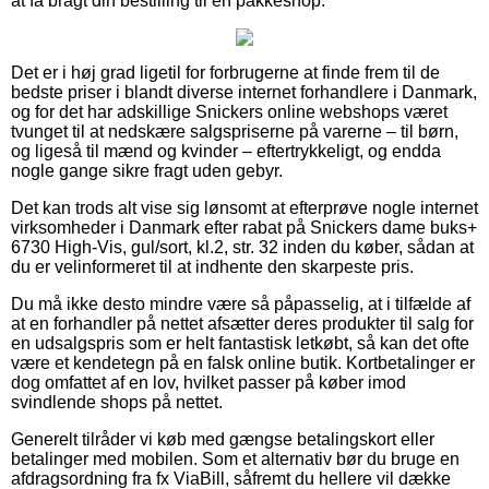
at få bragt din bestilling til en pakkeshop.
Det er i høj grad ligetil for forbrugerne at finde frem til de
bedste priser i blandt diverse internet forhandlere i Danmark,
og for det har adskillige Snickers online webshops været
tvunget til at nedskære salgspriserne på varerne – til børn,
og ligeså til mænd og kvinder – eftertrykkeligt, og endda
nogle gange sikre fragt uden gebyr.
Det kan trods alt vise sig lønsomt at efterprøve nogle internet
virksomheder i Danmark efter rabat på Snickers dame buks+
6730 High-Vis, gul/sort, kl.2, str. 32 inden du køber, sådan at
du er velinformeret til at indhente den skarpeste pris.
Du må ikke desto mindre være så påpasselig, at i tilfælde af
at en forhandler på nettet afsætter deres produkter til salg for
en udsalgspris som er helt fantastisk letkøbt, så kan det ofte
være et kendetegn på en falsk online butik. Kortbetalinger er
dog omfattet af en lov, hvilket passer på køber imod
svindlende shops på nettet.
Generelt tilråder vi køb med gængse betalingskort eller
betalinger med mobilen. Som et alternativ bør du bruge en
afdragsordning fra fx ViaBill, såfremt du hellere vil dække