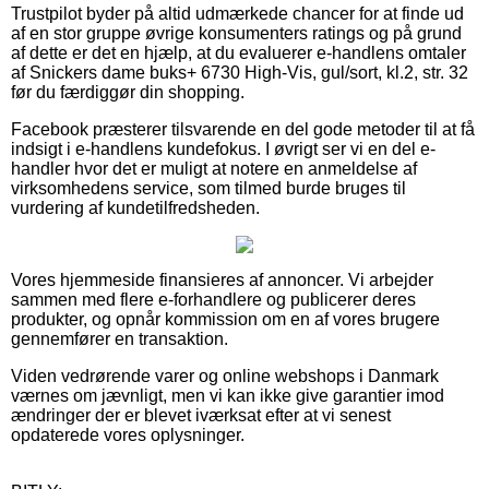
Trustpilot byder på altid udmærkede chancer for at finde ud
af en stor gruppe øvrige konsumenters ratings og på grund
af dette er det en hjælp, at du evaluerer e-handlens omtaler
af Snickers dame buks+ 6730 High-Vis, gul/sort, kl.2, str. 32
før du færdiggør din shopping.
Facebook præsterer tilsvarende en del gode metoder til at få
indsigt i e-handlens kundefokus. I øvrigt ser vi en del e-
handler hvor det er muligt at notere en anmeldelse af
virksomhedens service, som tilmed burde bruges til
vurdering af kundetilfredsheden.
Vores hjemmeside finansieres af annoncer. Vi arbejder
sammen med flere e-forhandlere og publicerer deres
produkter, og opnår kommission om en af vores brugere
gennemfører en transaktion.
Viden vedrørende varer og online webshops i Danmark
værnes om jævnligt, men vi kan ikke give garantier imod
ændringer der er blevet iværksat efter at vi senest
opdaterede vores oplysninger.