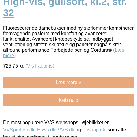
High-Vis, gul/sort, kl.2, str.
32
Fluorescerende damebukser med hylsterlommer kombinerer
fremragende pasform med komfort og avanceret
funktionalitet.Avanceret knæbeskyttelse, indbygget
ventilation og stretch skridtkile og paneler bagpå sikrer
allround performance.Forbøjede ben og Cordura®
(Læs
mere)
725.75
kr.
(Vis fragtpris)
Læs mere »
Køb nu »
De mest populære VVS-webshops i øjeblikket er
VVSproffen.dk
,
Elvvs.dk
,
VVS.dk
og
Frishop.dk
, som alle