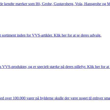
le de kendte mærker som Ifö, Grohe, Gustavsberg, Vola, Hansgrohe og Me
 sortiment inden for VVS-artikler. Klik her for at se deres udvalg.
s VVS-produkter, og er specielt stærke på deres pillefyr. Klik her for at
ed over 100.000 varer på hylderne skulle der være noget til enhver smag