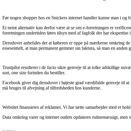
Før nogen shopper hos en Snickers internet handler kunne man i og f
Et nemt alternativ kan derfor være at se om e-forretningen er verificer
forretningen undertiden føres tilsyn med af fagfolk der har ekspertise 
Derudover anbefales det at køberen er oppe på mærkerne omkring de m
essesentielt, at man permanent gemmer sin faktura, så man en anden ga
Trustpilot resulterer i de facto sikre genveje til at tolke adskillige
sort, one size forinden du bestiller.
Facebook giver dig derudover i højeste grad værdifulde genveje til at
må bruges til afvejning af tilfredsheden hos kunderne.
Websitet finansieres af reklamer. Vi har tætte samarbejder med et hold 
Data omkring varer og internet outlets opdateres rutinemæssigt, men vi p