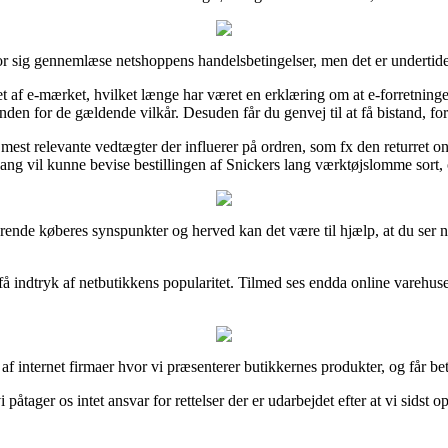
or sig gennemlæse netshoppens handelsbetingelser, men det er underti
et af e-mærket, hvilket længe har været en erklæring om at e-forretninge
inden for de gældende vilkår. Desuden får du genvej til at få bistand, for
est relevante vedtægter der influerer på ordren, som fx den returret
ng vil kunne bevise bestillingen af Snickers lang værktøjslomme sort, o
 nuværende køberes synspunkter og herved kan det være til hjælp, at du s
 få indtryk af netbutikkens popularitet. Tilmed ses endda online vareh
af internet firmaer hvor vi præsenterer butikkernes produkter, og får bet
åtager os intet ansvar for rettelser der er udarbejdet efter at vi sidst o