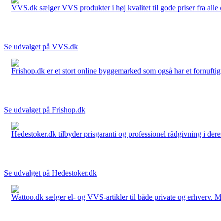
VVS.dk sælger VVS produkter i høj kvalitet til gode priser fra al
Se udvalget på VVS.dk
Frishop.dk er et stort online byggemarked som også har et fornuftigt
Se udvalget på Frishop.dk
Hedestoker.dk tilbyder prisgaranti og professionel rådgivning i dere
Se udvalget på Hedestoker.dk
Wattoo.dk sælger el- og VVS-artikler til både private og erhverv. M