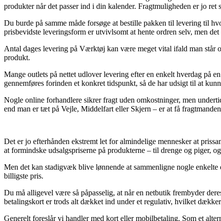
produkter når det passer ind i din kalender. Fragtmuligheden er jo ret s
Du burde på samme måde forsøge at bestille pakken til levering til hv
prisbevidste leveringsform er utvivlsomt at hente ordren selv, men de
Antal dages levering på Værktøj kan være meget vital ifald man står og
produkt.
Mange outlets på nettet udlover levering efter en enkelt hverdag på e
gennemføres forinden et konkret tidspunkt, så de har udsigt til at kun
Nogle online forhandlere sikrer fragt uden omkostninger, men underti
end man er tæt på Vejle, Middelfart eller Skjern – er at få fragtmanden 
Det er jo efterhånden ekstremt let for almindelige mennesker at prissa
at formindske udsalgspriserne på produkterne – til drenge og piger, og
Men det kan stadigvæk blive lønnende at sammenligne nogle enkelte e-
billigste pris.
Du må alligevel være så påpasselig, at når en netbutik frembyder deres
betalingskort er trods alt dækket ind under et regulativ, hvilket dække
Generelt foreslår vi handler med kort eller mobilbetaling. Som et alter