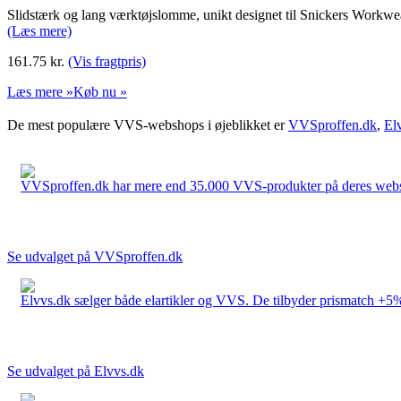
Slidstærk og lang værktøjslomme, unikt designet til Snickers Workwea
(Læs mere)
161.75
kr.
(Vis fragtpris)
Læs mere »
Køb nu »
De mest populære VVS-webshops i øjeblikket er
VVSproffen.dk
,
El
VVSproffen.dk har mere end 35.000 VVS-produkter på deres webshop
Se udvalget på VVSproffen.dk
Elvvs.dk sælger både elartikler og VVS. De tilbyder prismatch +5%,
Se udvalget på Elvvs.dk