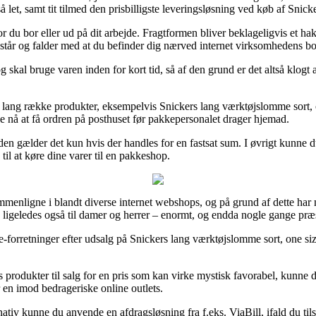
å let, samt tit tilmed den prisbilligste leveringsløsning ved køb af Snic
or du bor eller ud på dit arbejde. Fragtformen bliver beklageligvis et 
t står og falder med at du befinder dig nærved internet virksomhedens b
 skal bruge varen inden for kort tid, så af den grund er det altså klog
n lang række produkter, eksempelvis Snickers lang værktøjslomme sort, 
ne nå at få ordren på posthuset før pakkepersonalet drager hjemad.
den gælder det kun hvis der handles for en fastsat sum. I øvrigt kunne
til at køre dine varer til en pakkeshop.
mmenligne i blandt diverse internet webshops, og på grund af dette har m
 ligeledes også til damer og herrer – enormt, og endda nogle gange præs
forretninger efter udsalg på Snickers lang værktøjslomme sort, one siz
 produkter til salg for en pris som kan virke mystisk favorabel, kunne 
r en imod bedrageriske online outlets.
nativ kunne du anvende en afdragsløsning fra f.eks. ViaBill, ifald du til