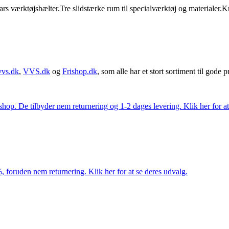
rs værktøjsbælter.Tre slidstærke rum til specialværktøj og materialer.
vvs.dk
,
VVS.dk
og
Frishop.dk
, som alle har et stort sortiment til gode pr
. De tilbyder nem returnering og 1-2 dages levering. Klik her for at 
 foruden nem returnering. Klik her for at se deres udvalg.