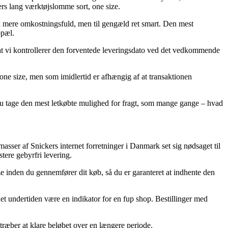
kers lang værktøjslomme sort, one size.
hak mere omkostningsfuld, men til gengæld ret smart. Den mest
opæl.
t at vi kontrollerer den forventede leveringsdato ved det vedkommende
one size, men som imidlertid er afhængig af at transaktionen
 du tage den mest letkøbte mulighed for fragt, som mange gange – hvad
asser af Snickers internet forretninger i Danmark set sig nødsaget til
tere gebyrfri levering.
e inden du gennemfører dit køb, så du er garanteret at indhente den
det undertiden være en indikator for en fup shop. Bestillinger med
stræber at klare beløbet over en længere periode.