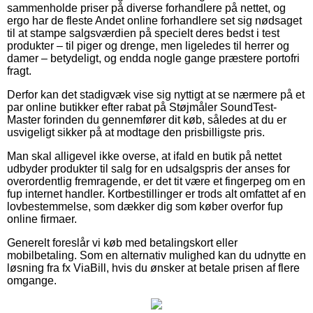
sammenholde priser på diverse forhandlere på nettet, og
ergo har de fleste Andet online forhandlere set sig nødsaget
til at stampe salgsværdien på specielt deres bedst i test
produkter – til piger og drenge, men ligeledes til herrer og
damer – betydeligt, og endda nogle gange præstere portofri
fragt.
Derfor kan det stadigvæk vise sig nyttigt at se nærmere på et
par online butikker efter rabat på Støjmåler SoundTest-
Master forinden du gennemfører dit køb, således at du er
usvigeligt sikker på at modtage den prisbilligste pris.
Man skal alligevel ikke overse, at ifald en butik på nettet
udbyder produkter til salg for en udsalgspris der anses for
overordentlig fremragende, er det tit være et fingerpeg om en
fup internet handler. Kortbestillinger er trods alt omfattet af en
lovbestemmelse, som dækker dig som køber overfor fup
online firmaer.
Generelt foreslår vi køb med betalingskort eller
mobilbetaling. Som en alternativ mulighed kan du udnytte en
løsning fra fx ViaBill, hvis du ønsker at betale prisen af flere
omgange.