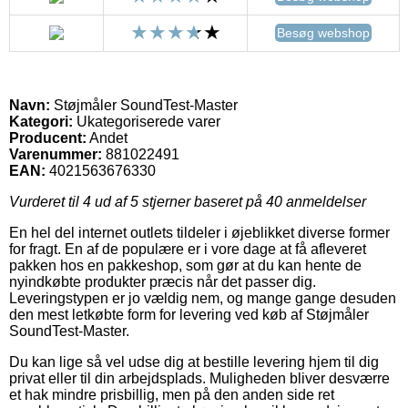
Besøg webshop
Navn:
Støjmåler SoundTest-Master
Kategori:
Ukategoriserede varer
Producent:
Andet
Varenummer:
881022491
EAN:
4021563676330
Vurderet til
4
ud af 5 stjerner baseret på
40
anmeldelser
En hel del internet outlets tildeler i øjeblikket diverse former
for fragt. En af de populære er i vore dage at få afleveret
pakken hos en pakkeshop, som gør at du kan hente de
nyindkøbte produkter præcis når det passer dig.
Leveringstypen er jo vældig nem, og mange gange desuden
den mest letkøbte form for levering ved køb af Støjmåler
SoundTest-Master.
Du kan lige så vel udse dig at bestille levering hjem til dig
privat eller til din arbejdsplads. Muligheden bliver desværre
et hak mindre prisbillig, men på den anden side ret