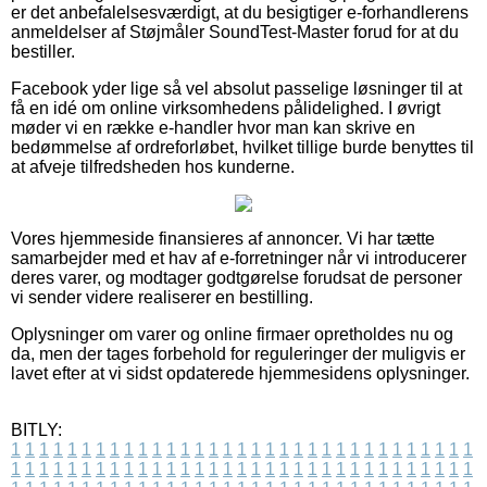
er det anbefalelsesværdigt, at du besigtiger e-forhandlerens
anmeldelser af Støjmåler SoundTest-Master forud for at du
bestiller.
Facebook yder lige så vel absolut passelige løsninger til at
få en idé om online virksomhedens pålidelighed. I øvrigt
møder vi en række e-handler hvor man kan skrive en
bedømmelse af ordreforløbet, hvilket tillige burde benyttes til
at afveje tilfredsheden hos kunderne.
Vores hjemmeside finansieres af annoncer. Vi har tætte
samarbejder med et hav af e-forretninger når vi introducerer
deres varer, og modtager godtgørelse forudsat de personer
vi sender videre realiserer en bestilling.
Oplysninger om varer og online firmaer opretholdes nu og
da, men der tages forbehold for reguleringer der muligvis er
lavet efter at vi sidst opdaterede hjemmesidens oplysninger.
BITLY:
1
1
1
1
1
1
1
1
1
1
1
1
1
1
1
1
1
1
1
1
1
1
1
1
1
1
1
1
1
1
1
1
1
1
1
1
1
1
1
1
1
1
1
1
1
1
1
1
1
1
1
1
1
1
1
1
1
1
1
1
1
1
1
1
1
1