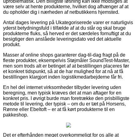
uproblematisk. Den billigste løsning kan ikke modsiges at
være selv at hente produkterne, hvilket dog afhænger af at
du opholder dig i nærheden af netbutikkens hjemsted.
Antal dages levering på Ukategoriserede varer er naturligvis
yderst betydningsfuld i tilfælde af at du står og skal bruge
produkterne fluks, så herved er det særdeles fornuftigt at du
besigtiger den anslåede leveringsdato ved det aktuelle
produkt.
Masser af online shops garanterer dag-til-dag fragt på de
fleste produkter, eksempelvis Støjmåler SoundTest-Master,
men som trods alt er betinget af at bestillingen placeres før
et konkret tidspunkt, så at de har mulighed for at nå at få
bestillingen klargjort inden logistikmedarbejderne får fri.
En hel del internet virksomheder tilbyder levering uden
beregning, men typisk kræves det at man aftager for en
konkret pris. I øvrigt burde man foretrække den prisbilligste
metode til levering, der typisk – om du er tæt på Horsens,
Rønne eller Ebeltoft – er at få kørt produkterne til en
pakkeshop.
Det er efterhånden meget overkommeligt for os alle at