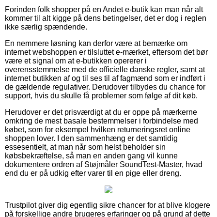
Forinden folk shopper på en Andet e-butik kan man når alt
kommer til alt kigge på dens betingelser, det er dog i reglen
ikke særlig spændende.
En nemmere løsning kan derfor være at bemærke om
internet webshoppen er tilsluttet e-mærket, eftersom det bør
være et signal om at e-butikken opererer i
overensstemmelse med de officielle danske regler, samt at
internet butikken af og til ses til af fagmænd som er indført i
de gældende regulativer. Derudover tilbydes du chance for
support, hvis du skulle få problemer som følge af dit køb.
Herudover er det prisværdigt at du er oppe på mærkerne
omkring de mest basale bestemmelser i forbindelse med
købet, som for eksempel hvilken returneringsret online
shoppen lover. I den sammenhæng er det samtidig
essesentielt, at man når som helst beholder sin
købsbekræftelse, så man en anden gang vil kunne
dokumentere ordren af Støjmåler SoundTest-Master, hvad
end du er på udkig efter varer til en pige eller dreng.
Trustpilot giver dig egentlig sikre chancer for at blive klogere
på forskellige andre brugeres erfaringer og på grund af dette