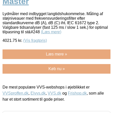
Master
Lydmåler med indbygget langtidshukommelse. Måling af
støjniveauer med frekvensvurderingsfilter efter
standardkurverne dB (A), dB (C) iht. IEC 61672 type 2.
Valgbare tidsanalyser (fast 125 ms / slow 1 sek.) for optimal
tilpasning til st&#248
(Læs mere)
4021.75
kr.
(Vis fragtpris)
Læs mere »
Køb nu »
De mest populære VVS-webshops i øjeblikket er
VVSproffen.dk
,
Elvvs.dk
,
VVS.dk
og
Frishop.dk
, som alle
har et stort sortiment til gode priser.