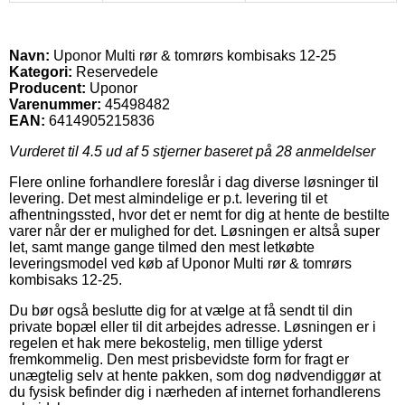
Navn:
Uponor Multi rør & tomrørs kombisaks 12-25
Kategori:
Reservedele
Producent:
Uponor
Varenummer:
45498482
EAN:
6414905215836
Vurderet til
4.5
ud af 5 stjerner baseret på
28
anmeldelser
Flere online forhandlere foreslår i dag diverse løsninger til
levering. Det mest almindelige er p.t. levering til et
afhentningssted, hvor det er nemt for dig at hente de bestilte
varer når der er mulighed for det. Løsningen er altså super
let, samt mange gange tilmed den mest letkøbte
leveringsmodel ved køb af Uponor Multi rør & tomrørs
kombisaks 12-25.
Du bør også beslutte dig for at vælge at få sendt til din
private bopæl eller til dit arbejdes adresse. Løsningen er i
regelen et hak mere bekostelig, men tillige yderst
fremkommelig. Den mest prisbevidste form for fragt er
unægtelig selv at hente pakken, som dog nødvendiggør at
du fysisk befinder dig i nærheden af internet forhandlerens