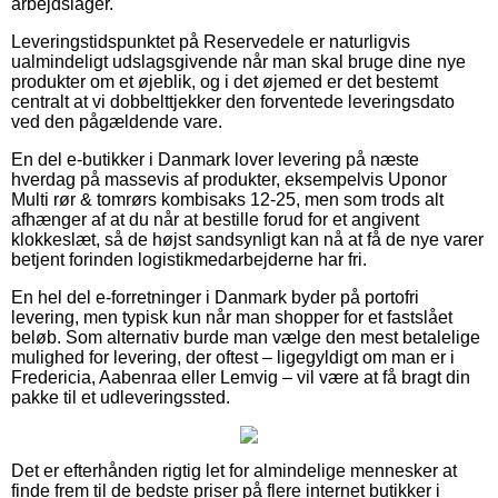
arbejdslager.
Leveringstidspunktet på Reservedele er naturligvis
ualmindeligt udslagsgivende når man skal bruge dine nye
produkter om et øjeblik, og i det øjemed er det bestemt
centralt at vi dobbelttjekker den forventede leveringsdato
ved den pågældende vare.
En del e-butikker i Danmark lover levering på næste
hverdag på massevis af produkter, eksempelvis Uponor
Multi rør & tomrørs kombisaks 12-25, men som trods alt
afhænger af at du når at bestille forud for et angivent
klokkeslæt, så de højst sandsynligt kan nå at få de nye varer
betjent forinden logistikmedarbejderne har fri.
En hel del e-forretninger i Danmark byder på portofri
levering, men typisk kun når man shopper for et fastslået
beløb. Som alternativ burde man vælge den mest betalelige
mulighed for levering, der oftest – ligegyldigt om man er i
Fredericia, Aabenraa eller Lemvig – vil være at få bragt din
pakke til et udleveringssted.
Det er efterhånden rigtig let for almindelige mennesker at
finde frem til de bedste priser på flere internet butikker i