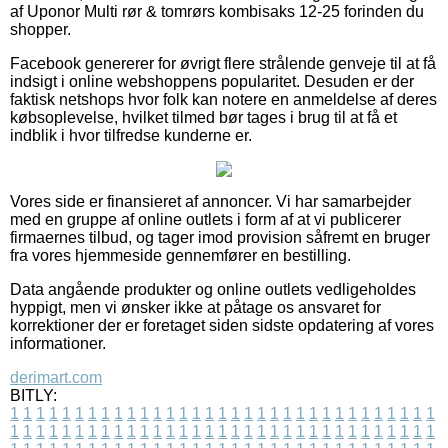
af Uponor Multi rør & tomrørs kombisaks 12-25 forinden du
shopper.
Facebook genererer for øvrigt flere strålende genveje til at få
indsigt i online webshoppens popularitet. Desuden er der
faktisk netshops hvor folk kan notere en anmeldelse af deres
købsoplevelse, hvilket tilmed bør tages i brug til at få et
indblik i hvor tilfredse kunderne er.
Vores side er finansieret af annoncer. Vi har samarbejder
med en gruppe af online outlets i form af at vi publicerer
firmaernes tilbud, og tager imod provision såfremt en bruger
fra vores hjemmeside gennemfører en bestilling.
Data angående produkter og online outlets vedligeholdes
hyppigt, men vi ønsker ikke at påtage os ansvaret for
korrektioner der er foretaget siden sidste opdatering af vores
informationer.
derimart.com
BITLY:
1
1
1
1
1
1
1
1
1
1
1
1
1
1
1
1
1
1
1
1
1
1
1
1
1
1
1
1
1
1
1
1
1
1
1
1
1
1
1
1
1
1
1
1
1
1
1
1
1
1
1
1
1
1
1
1
1
1
1
1
1
1
1
1
1
1