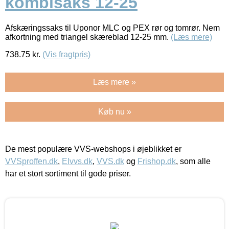
kombisaks 12-25
Afskæringssaks til Uponor MLC og PEX rør og tomrør. Nem
afkortning med triangel skæreblad 12-25 mm.
(Læs mere)
738.75
kr.
(Vis fragtpris)
Læs mere »
Køb nu »
De mest populære VVS-webshops i øjeblikket er
VVSproffen.dk
,
Elvvs.dk
,
VVS.dk
og
Frishop.dk
, som alle
har et stort sortiment til gode priser.