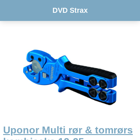
DVD Strax
Uponor Multi rør & tomrørs