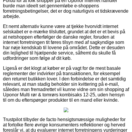
Forud for at folk shopper på en Uponor internet handler
burde man ideelt set gennemløbe e-shoppens
forretningsbetingelser, det er dog naturligvis et tidskrævende
arbejde.
Et nemt alternativ kunne være at tjekke hvorvidt internet
selskabet er e-mærke tilsluttet, grundet at det er et bevis på
at netshoppen efterfølger de danske regler, foruden at
internet forretningen tit føres tilsyn med af sagkyndige som
har nøje kendskab til lovene på området. Dette er desuden
din lejlighed til hjælpende service, såfremt du skulle få
udfordringer som følge af dit køb.
Ligeså er det klogt at køber er på vagt for de mest basale
reglementer der indvirker på transaktionen, for eksempel
den returret butikken lover. I den forbindelse er det samtidig
relevant, at man stadig beholder sin kvittering på e-mail,
således man fremadrettet vil kunne vidne om sin shopping af
Uponor Multi rør & tomrørs kombisaks 12-25, uden hensyn
til om du efterspørger produkter til en mand eller kvinde.
Trustpilot tilbyder de facto hensigtsmæssige muligheder for
at fortolke flere øvrige konsumenters reflektioner og herved
foreslår vi, at du evaluerer internet forretningens vurderinger