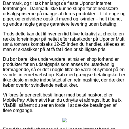
Danmark, og til tak har langt de fleste Uponor internet
forretninger i Danmark ikke kunne slippe for at nedskære
udsalgspriserne på mange af deres produkter – til drenge og
piger, og endvidere også til mænd og kvinder – helt i bund,
og endda nogle gange garantere levering uden betaling.
Trods dette kan det til hver en tid blive lukrativt at checke en
række forretninger på nettet efter rabatkoder på Uponor Multi
rør & tomrørs kombisaks 12-25 inden du handler, således at
man er skråsikker på at få fat i den prisbilligste pris.
Du bør bare ikke undervurdere, at når en shop forhandler
produkter for en udsalgspris som anses for usædvanlig
fremragende, så er det i nogle tilfælde være et symbol på en
svindel internet webshop. Køb med gængse betalingskort er
ikke desto mindre indbefattet af en retningslinje, der dækker
køber overfor svindlende netbutikker.
Vi foreslår generelt bestillinger med betalingskort eller
MobilePay. Alternativt kan du udnytte et afdragstilbud fra fx
ViaBill, såfremt du ser en fordel i at dække betalingen af
flere omgange.