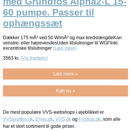
med Grundfos Alpha2-L 15-
60 pumpe. Passer til
ophængssæt
Dækker 175 mÂ² ved 50 W/mÂ² og max kredslængdeKan
venstre- eller højrevendesUden tilslutninger til WGFInkl.
excentriske tilslutninger
(Læs mere)
3563
kr.
(Vis fragtpris)
Læs mere »
Køb nu »
De mest populære VVS-webshops i øjeblikket er
VVSproffen.dk
,
Elvvs.dk
,
VVS.dk
og
Frishop.dk
, som alle
har et stort sortiment til gode priser.