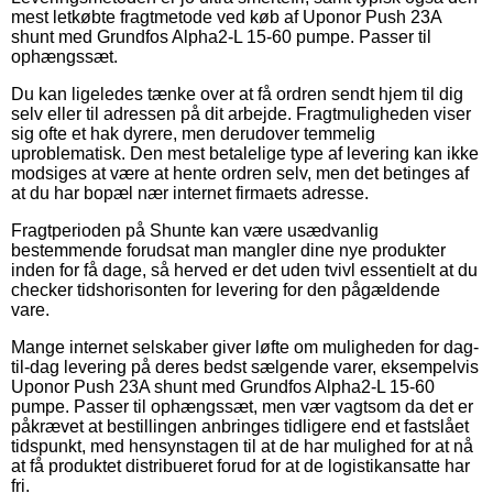
mest letkøbte fragtmetode ved køb af Uponor Push 23A
shunt med Grundfos Alpha2-L 15-60 pumpe. Passer til
ophængssæt.
Du kan ligeledes tænke over at få ordren sendt hjem til dig
selv eller til adressen på dit arbejde. Fragtmuligheden viser
sig ofte et hak dyrere, men derudover temmelig
uproblematisk. Den mest betalelige type af levering kan ikke
modsiges at være at hente ordren selv, men det betinges af
at du har bopæl nær internet firmaets adresse.
Fragtperioden på Shunte kan være usædvanlig
bestemmende forudsat man mangler dine nye produkter
inden for få dage, så herved er det uden tvivl essentielt at du
checker tidshorisonten for levering for den pågældende
vare.
Mange internet selskaber giver løfte om muligheden for dag-
til-dag levering på deres bedst sælgende varer, eksempelvis
Uponor Push 23A shunt med Grundfos Alpha2-L 15-60
pumpe. Passer til ophængssæt, men vær vagtsom da det er
påkrævet at bestillingen anbringes tidligere end et fastslået
tidspunkt, med hensynstagen til at de har mulighed for at nå
at få produktet distribueret forud for at de logistikansatte har
fri.