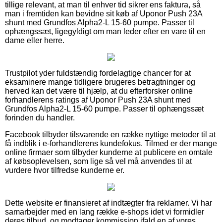
tillige relevant, at man til enhver tid sikrer ens faktura, så
man i fremtiden kan bevidne sit køb af Uponor Push 23A
shunt med Grundfos Alpha2-L 15-60 pumpe. Passer til
ophængssæt, ligegyldigt om man leder efter en vare til en
dame eller herre.
Trustpilot yder fuldstændig fordelagtige chancer for at
eksaminere mange tidligere brugeres betragtninger og
herved kan det være til hjælp, at du efterforsker online
forhandlerens ratings af Uponor Push 23A shunt med
Grundfos Alpha2-L 15-60 pumpe. Passer til ophængssæt
forinden du handler.
Facebook tilbyder tilsvarende en række nyttige metoder til at
få indblik i e-forhandlerens kundefokus. Tilmed er der mange
online firmaer som tilbyder kunderne at publicere en omtale
af købsoplevelsen, som lige så vel må anvendes til at
vurdere hvor tilfredse kunderne er.
Dette website er finansieret af indtægter fra reklamer. Vi har
samarbejder med en lang række e-shops idet vi formidler
deres tilbud, og modtager kommission ifald en af vores