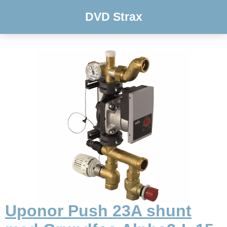
DVD Strax
Uponor Push 23A shunt