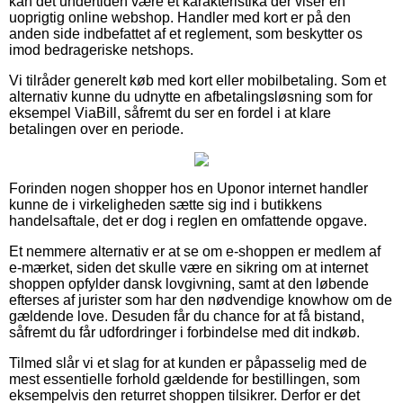
kan det undertiden være et karakteristika der viser en
uoprigtig online webshop. Handler med kort er på den
anden side indbefattet af et reglement, som beskytter os
imod bedrageriske netshops.
Vi tilråder generelt køb med kort eller mobilbetaling. Som et
alternativ kunne du udnytte en afbetalingsløsning som for
eksempel ViaBill, såfremt du ser en fordel i at klare
betalingen over en periode.
Forinden nogen shopper hos en Uponor internet handler
kunne de i virkeligheden sætte sig ind i butikkens
handelsaftale, det er dog i reglen en omfattende opgave.
Et nemmere alternativ er at se om e-shoppen er medlem af
e-mærket, siden det skulle være en sikring om at internet
shoppen opfylder dansk lovgivning, samt at den løbende
efterses af jurister som har den nødvendige knowhow om de
gældende love. Desuden får du chance for at få bistand,
såfremt du får udfordringer i forbindelse med dit indkøb.
Tilmed slår vi et slag for at kunden er påpasselig med de
mest essentielle forhold gældende for bestillingen, som
eksempelvis den returret shoppen tilsikrer. Derfor er det