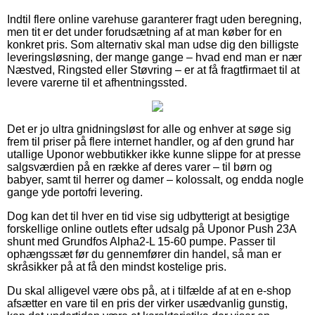
Indtil flere online varehuse garanterer fragt uden beregning,
men tit er det under forudsætning af at man køber for en
konkret pris. Som alternativ skal man udse dig den billigste
leveringsløsning, der mange gange – hvad end man er nær
Næstved, Ringsted eller Støvring – er at få fragtfirmaet til at
levere varerne til et afhentningssted.
Det er jo ultra gnidningsløst for alle og enhver at søge sig
frem til priser på flere internet handler, og af den grund har
utallige Uponor webbutikker ikke kunne slippe for at presse
salgsværdien på en række af deres varer – til børn og
babyer, samt til herrer og damer – kolossalt, og endda nogle
gange yde portofri levering.
Dog kan det til hver en tid vise sig udbytterigt at besigtige
forskellige online outlets efter udsalg på Uponor Push 23A
shunt med Grundfos Alpha2-L 15-60 pumpe. Passer til
ophængssæt før du gennemfører din handel, så man er
skråsikker på at få den mindst kostelige pris.
Du skal alligevel være obs på, at i tilfælde af at en e-shop
afsætter en vare til en pris der virker usædvanlig gunstig,