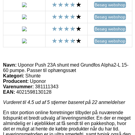
Besøg webshop
Besøg webshop
Besøg webshop
Besøg webshop
Navn:
Uponor Push 23A shunt med Grundfos Alpha2-L 15-
60 pumpe. Passer til ophængssæt
Kategori:
Shunte
Producent:
Uponor
Varenummer:
381111343
EAN:
4021598130128
Vurderet til
4.5
ud af 5 stjerner baseret på
22
anmeldelser
En stor portion online forretninger tilbyder på nuværende
tidspunkt et bredt udvalg af leveringsmidler. En der er meget
almindelig er i øjeblikket at få sendt til en pakkeshop, hvor
det er muligt at hente de købte produkter når du har tid.
Leveringsmetoden er jo ultra smertefri, samt typisk også den