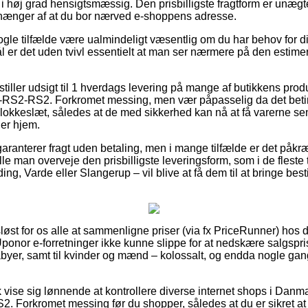
a i høj grad hensigtsmæssig. Den prisbilligste fragtform er unægte
hænger af at du bor nærved e-shoppens adresse.
ogle tilfælde være ualmindeligt væsentlig om du har behov for d
ål er det uden tvivl essentielt at man ser nærmere på den estim
s stiller udsigt til 1 hverdags levering på mange af butikkens pro
RS2-RS2. Forkromet messing, men vær påpasselig da det betin
klokkeslæt, således at de med sikkerhed kan nå at få varerne se
er hjem.
aranterer fragt uden betaling, men i mange tilfælde er det påkræ
lle man overveje den prisbilligste leveringsform, som i de fleste 
ng, Varde eller Slangerup – vil blive at få dem til at bringe bestil
sløst for os alle at sammenligne priser (via fx PriceRunner) hos d
Uponor e-forretninger ikke kunne slippe for at nedskære salgsp
babyer, samt til kvinder og mænd – kolossalt, og endda nogle gan
vise sig lønnende at kontrollere diverse internet shops i Danma
 Forkromet messing før du shopper, således at du er sikret at 