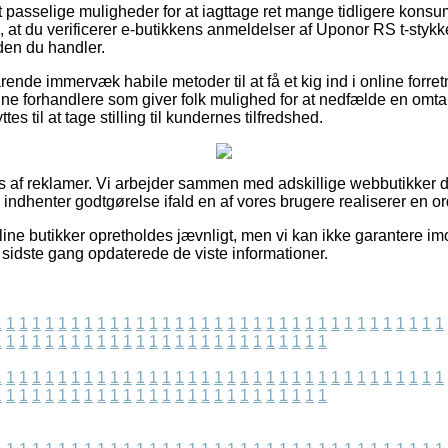
gt passelige muligheder for at iagttage ret mange tidligere kons
i, at du verificerer e-butikkens anmeldelser af Uponor RS t-st
den du handler.
rende immervæk habile metoder til at få et kig ind i online forre
 forhandlere som giver folk mulighed for at nedfælde en omtale
es til at tage stilling til kundernes tilfredshed.
s af reklamer. Vi arbejder sammen med adskillige webbutikker d
g indhenter godtgørelse ifald en af vores brugere realiserer en or
ine butikker opretholdes jævnligt, men vi kan ikke garantere imo
vi sidste gang opdaterede de viste informationer.
1
1
1
1
1
1
1
1
1
1
1
1
1
1
1
1
1
1
1
1
1
1
1
1
1
1
1
1
1
1
1
1
1
1
1
1
1
1
1
1
1
1
1
1
1
1
1
1
1
1
1
1
1
1
1
1
1
1
1
1
1
1
1
1
1
1
1
1
1
1
1
1
1
1
1
1
1
1
1
1
1
1
1
1
1
1
1
1
1
1
1
1
1
1
1
1
1
1
1
1
1
1
1
1
1
1
1
1
1
1
1
1
1
1
1
1
1
1
1
1
1
1