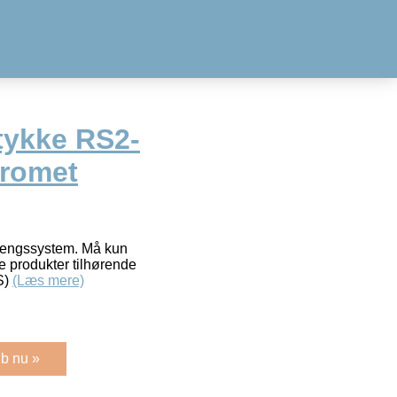
tykke RS2-
kromet
trengssystem. Må kun
 produkter tilhørende
S)
(Læs mere)
b nu »