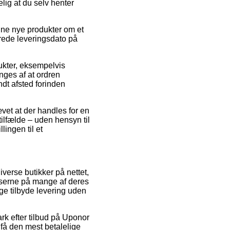
lig at du selv henter
ine nye produkter om et
erede leveringsdato på
dukter, eksempelvis
ges af at ordren
ndt afsted forinden
vet at der handles for en
tilfælde – uden hensyn til
lingen til et
iverse butikker på nettet,
riserne på mange af deres
ge tilbyde levering uden
rk efter tilbud på Uponor
få den mest betalelige