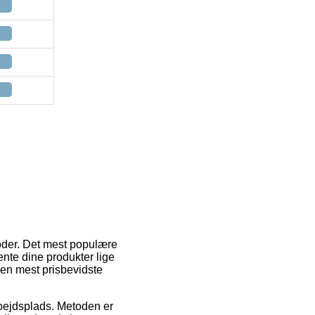
toder. Det mest populære
hente dine produkter lige
 den mest prisbevidste
arbejdsplads. Metoden er