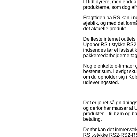
tit lidt dyrere, men endd
produkterne, som dog af
Fragttiden på RS kan i n
øjeblik, og med det form
det aktuelle produkt.
De fleste internet outlet
Uponor RS t-stykke RS2-
indsendes før et fastsat 
pakkemedarbejderne tag
Nogle enkelte e-firmaer g
bestemt sum. I øvrigt sku
om du opholder sig i Koldi
udleveringssted.
Det er jo ret så gnidning
og derfor har masser af 
produkter – til børn og 
betaling.
Derfor kan det immervæk 
RS t-stykke RS2-RS2-RS2.