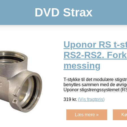
DVD Strax
Uponor RS t-s
RS2-RS2. For
messing
T-stykke til det modulære stigs
benyttes sammen med de øvrige
Uponor stigstrengssystemet (R
319
kr.
(Vis fragtpris)
Læs mere »
Kø