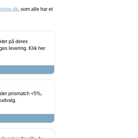
ishop.dk
, som alle har et
ter på deres
es levering. Klik her
yder prismatch +5%,
 udvalg.