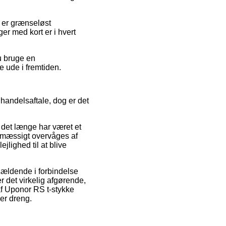
r er grænseløst
er med kort er i hvert
du bruge en
e ude i fremtiden.
andelsaftale, dog er det
i det længe har været et
nemæssigt overvåges af
lighed til at blive
gældende i forbindelse
r det virkelig afgørende,
af Uponor RS t-stykke
er dreng.