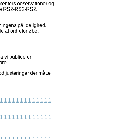
umenters observationer og
ykke RS2-RS2-RS2.
tningens pålidelighed.
 af ordreforløbet,
a vi publicerer
dre.
d justeringer der måtte
1
1
1
1
1
1
1
1
1
1
1
1
1
1
1
1
1
1
1
1
1
1
1
1
1
1