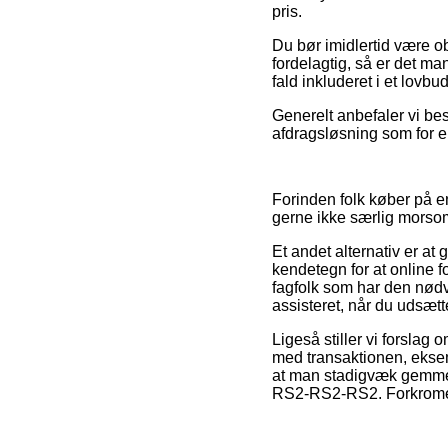
pris.
Du bør imidlertid være ob
fordelagtig, så er det ma
fald inkluderet i et lovbu
Generelt anbefaler vi bes
afdragsløsning som for ek
Forinden folk køber på 
gerne ikke særlig morso
Et andet alternativ er at
kendetegn for at online 
fagfolk som har den nødv
assisteret, når du udsætt
Ligeså stiller vi forsla
med transaktionen, eksemp
at man stadigvæk gemmer
RS2-RS2-RS2. Forkromet m