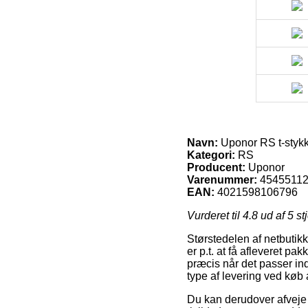
Navn:
Uponor RS t-styk
Kategori:
RS
Producent:
Uponor
Varenummer:
4545511
EAN:
4021598106796
Vurderet til
4.8
ud af 5 st
Størstedelen af netbutik
er p.t. at få afleveret p
præcis når det passer ind
type af levering ved kø
Du kan derudover afveje f