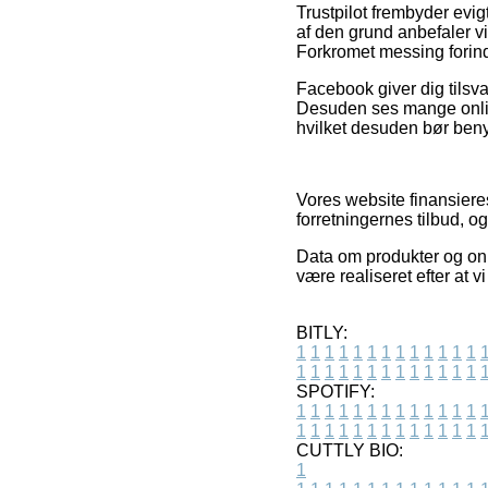
Trustpilot frembyder evi
af den grund anbefaler v
Forkromet messing forin
Facebook giver dig tilsva
Desuden ses mange online
hvilket desuden bør benytt
Vores website finansiere
forretningernes tilbud, o
Data om produkter og onl
være realiseret efter at 
BITLY:
1
1
1
1
1
1
1
1
1
1
1
1
1
1
1
1
1
1
1
1
1
1
1
1
1
1
SPOTIFY:
1
1
1
1
1
1
1
1
1
1
1
1
1
1
1
1
1
1
1
1
1
1
1
1
1
1
CUTTLY BIO:
1