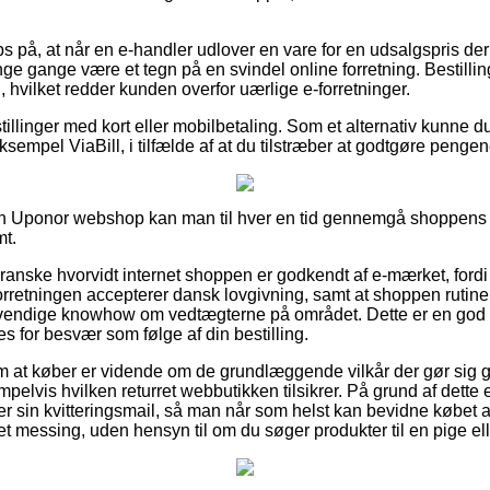
s på, at når en e-handler udlover en vare for en udsalgspris de
nge gange være et tegn på en svindel online forretning. Bestilling
d, hvilket redder kunden overfor uærlige e-forretninger.
tillinger med kort eller mobilbetaling. Som et alternativ kunne 
sempel ViaBill, i tilfælde af at du tilstræber at godtgøre pengen
en Uponor webshop kan man til hver en tid gennemgå shoppens h
mt.
 granske hvorvidt internet shoppen er godkendt af e-mærket, ford
forretningen accepterer dansk lovgivning, samt at shoppen ruti
endige knowhow om vedtægterne på området. Dette er en god lej
es for besvær som følge af din bestilling.
g om at køber er vidende om de grundlæggende vilkår der gør sig 
elvis hvilken returret webbutikken tilsikrer. På grund af dette e
 sin kvitteringsmail, så man når som helst kan bevidne købet 
essing, uden hensyn til om du søger produkter til en pige ell