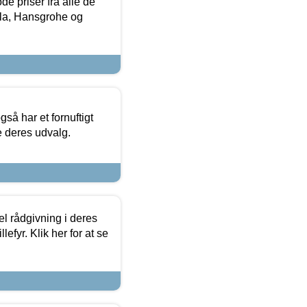
de priser fra alle de
la, Hansgrohe og
så har et fornuftigt
se deres udvalg.
el rådgivning i deres
efyr. Klik her for at se