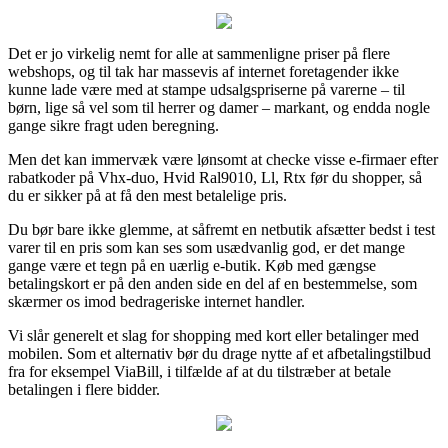
Det er jo virkelig nemt for alle at sammenligne priser på flere
webshops, og til tak har massevis af internet foretagender ikke
kunne lade være med at stampe udsalgspriserne på varerne – til
børn, lige så vel som til herrer og damer – markant, og endda nogle
gange sikre fragt uden beregning.
Men det kan immervæk være lønsomt at checke visse e-firmaer efter
rabatkoder på Vhx-duo, Hvid Ral9010, Ll, Rtx før du shopper, så
du er sikker på at få den mest betalelige pris.
Du bør bare ikke glemme, at såfremt en netbutik afsætter bedst i test
varer til en pris som kan ses som usædvanlig god, er det mange
gange være et tegn på en uærlig e-butik. Køb med gængse
betalingskort er på den anden side en del af en bestemmelse, som
skærmer os imod bedrageriske internet handler.
Vi slår generelt et slag for shopping med kort eller betalinger med
mobilen. Som et alternativ bør du drage nytte af et afbetalingstilbud
fra for eksempel ViaBill, i tilfælde af at du tilstræber at betale
betalingen i flere bidder.