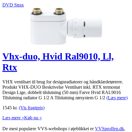
DVD Strax
Vhx-duo, Hvid Ral9010, Ll,
Rtx
VHX ventilsæt til brug for designradiatorer og håndklædetørrere.
Produkt VHX-DUO Beskrivelse Ventilsæt inkl. RTX termostat
Design Lige, dobbelt tilslutning (50 mm) Farve Hvid RAL9016
Tilslutning radiator G 1/2 A Tilslutning rørsystem G 1/2
(Læs mere)
1545
kr.
(Vis fragtpris)
Læs mere »
Køb nu »
De mest populære VVS-webshops i øjeblikket er
VVSproffen.dk
,