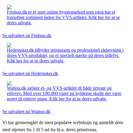
Frishop.dk er et stort online byggemarked som også har et
fornuftigt sortiment inden for VVS-artikler. Klik her for at se
deres udvalg.
Se udvalget på Frishop.dk
Hedestoker.dk tilbyder prisgaranti og professionel rådgivning i
deres VVS-produkter, og er specielt stærke på deres pillefyr.
Klik her for at se deres udvalg.
Se udvalget på Hedestoker.dk
Wattoo.dk sælger el- og VVS-artikler til både private og
erhverv. Med over 100.000 varer på hylderne skulle der være
noget til enhver smag. Klik her for at se deres udvalg.
Se udvalget på Wattoo.dk
Vi har gennemgået de mest populære webshops og anmeldt dem
med stjerner fra 1 til 5 ud fra bl.a. deres prisniveau,