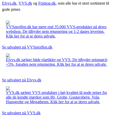
Elvvs.dk
,
VVS.dk
og
Frishop.dk
, som alle har et stort sortiment til
gode priser.
VVSproffen.dk har mere end 35.000 VVS-produkter på deres
webshop. De tilbyder nem returnering og 1-2 dages levering.
Klik her for at se deres udvalg.
Se udvalget på VVSproffen.dk
Elvvs.dk sælger både elartikler og VVS. De tilbyder prismatch
+5%, foruden nem returnering. Klik her for at se deres udvalg.
Se udvalget på Elvvs.dk
VVS.dk sælger VVS produkter i høj kvalitet til gode priser fra
alle de kendte mærker som Ifö, Grohe, Gustavsberg, Vola,
Hansgrohe og Megatherm. Klik her for at se deres udvalg.
Se udvalget på VVS.dk