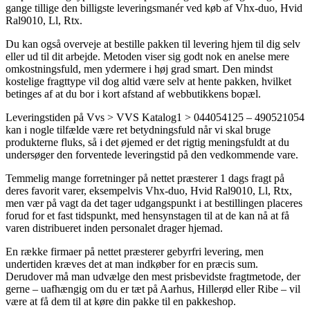
gange tillige den billigste leveringsmanér ved køb af Vhx-duo, Hvid
Ral9010, Ll, Rtx.
Du kan også overveje at bestille pakken til levering hjem til dig selv
eller ud til dit arbejde. Metoden viser sig godt nok en anelse mere
omkostningsfuld, men ydermere i høj grad smart. Den mindst
kostelige fragttype vil dog altid være selv at hente pakken, hvilket
betinges af at du bor i kort afstand af webbutikkens bopæl.
Leveringstiden på Vvs > VVS Katalog1 > 044054125 – 490521054
kan i nogle tilfælde være ret betydningsfuld når vi skal bruge
produkterne fluks, så i det øjemed er det rigtig meningsfuldt at du
undersøger den forventede leveringstid på den vedkommende vare.
Temmelig mange forretninger på nettet præsterer 1 dags fragt på
deres favorit varer, eksempelvis Vhx-duo, Hvid Ral9010, Ll, Rtx,
men vær på vagt da det tager udgangspunkt i at bestillingen placeres
forud for et fast tidspunkt, med hensynstagen til at de kan nå at få
varen distribueret inden personalet drager hjemad.
En række firmaer på nettet præsterer gebyrfri levering, men
undertiden kræves det at man indkøber for en præcis sum.
Derudover må man udvælge den mest prisbevidste fragtmetode, der
gerne – uafhængig om du er tæt på Aarhus, Hillerød eller Ribe – vil
være at få dem til at køre din pakke til en pakkeshop.