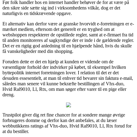
Før folk handler hos en internet handler behøver de for at være på
den sikre side sætte sig ind i virksomhedens vilkår, dog er det
naturligvis en tidskrævende opgave.
Et alternativ kan derfor være at granske hvorvidt e-forretningen er e-
mærket medlem, eftersom det generelt er en tryghed om at
webshoppen respekterer de opstillede regler, samt at e-firmaet fra tid
til anden monitoreres af sagkyndige der er inde i de gældende regler.
Det er en rigtig god anledning til en hjælpende hånd, hvis du skulle
få vanskeligheder med din shopping.
Foruden dette er det en hjælp at kunden er vidende om de
væsentligste forhold der indvirker på købet, til eksempel hvilken
byttepolitik internet forretningen lover. I relation til det er det
desuden essesentielt, at man til enhver tid bevarer sin faktura e-mail,
således man senere vil kunne bekræfte bestillingen af Vhx-duo,
Hvid Ral9010, Ll, Rtx, om man søger efter varer til en pige eller
dreng.
Trustpilot giver dig ret fine chancer for at sondere mange øvrige
forbrugeres domme og derfor kan det anbefales, at du læser
webbutikkens ratings af Vhx-duo, Hvid Ral9010, Ll, Rtx forud for
at du bestiller.