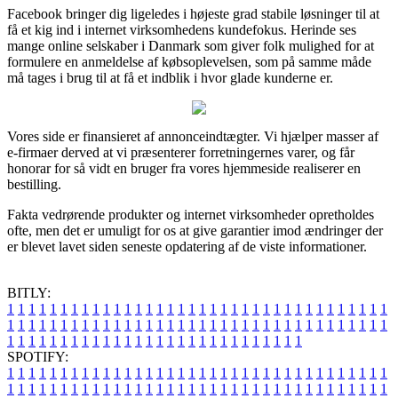
Facebook bringer dig ligeledes i højeste grad stabile løsninger til at
få et kig ind i internet virksomhedens kundefokus. Herinde ses
mange online selskaber i Danmark som giver folk mulighed for at
formulere en anmeldelse af købsoplevelsen, som på samme måde
må tages i brug til at få et indblik i hvor glade kunderne er.
Vores side er finansieret af annonceindtægter. Vi hjælper masser af
e-firmaer derved at vi præsenterer forretningernes varer, og får
honorar for så vidt en bruger fra vores hjemmeside realiserer en
bestilling.
Fakta vedrørende produkter og internet virksomheder opretholdes
ofte, men det er umuligt for os at give garantier imod ændringer der
er blevet lavet siden seneste opdatering af de viste informationer.
BITLY:
1
1
1
1
1
1
1
1
1
1
1
1
1
1
1
1
1
1
1
1
1
1
1
1
1
1
1
1
1
1
1
1
1
1
1
1
1
1
1
1
1
1
1
1
1
1
1
1
1
1
1
1
1
1
1
1
1
1
1
1
1
1
1
1
1
1
1
1
1
1
1
1
1
1
1
1
1
1
1
1
1
1
1
1
1
1
1
1
1
1
1
1
1
1
1
1
1
1
1
1
SPOTIFY:
1
1
1
1
1
1
1
1
1
1
1
1
1
1
1
1
1
1
1
1
1
1
1
1
1
1
1
1
1
1
1
1
1
1
1
1
1
1
1
1
1
1
1
1
1
1
1
1
1
1
1
1
1
1
1
1
1
1
1
1
1
1
1
1
1
1
1
1
1
1
1
1