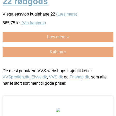
22 rødgods
Viega easytop kuglehane 22
(Læs mere)
665.75
kr.
(Vis fragtpris)
Læs mere »
Køb nu »
De mest populære VVS-webshops i øjeblikket er
VVSproffen.dk
,
Elvvs.dk
,
VVS.dk
og
Frishop.dk
, som alle
har et stort sortiment til gode priser.