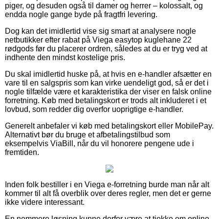
piger, og desuden også til damer og herrer – kolossalt, og
endda nogle gange byde på fragtfri levering.
Dog kan det imidlertid vise sig smart at analysere nogle
netbutikker efter rabat på Viega easytop kuglehane 22
rødgods før du placerer ordren, således at du er tryg ved at
indhente den mindst kostelige pris.
Du skal imidlertid huske på, at hvis en e-handler afsætter en
vare til en salgspris som kan virke uendeligt god, så er det i
nogle tilfælde være et karakteristika der viser en falsk online
forretning. Køb med betalingskort er trods alt inkluderet i et
lovbud, som redder dig overfor uoprigtige e-handler.
Generelt anbefaler vi køb med betalingskort eller MobilePay.
Alternativt bør du bruge et afbetalingstilbud som
eksempelvis ViaBill, når du vil honorere pengene ude i
fremtiden.
Inden folk bestiller i en Viega e-forretning burde man når alt
kommer til alt få overblik over deres regler, men det er gerne
ikke videre interessant.
En nemmere løsning kunne derfor være at tjekke om online