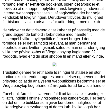
forhandleren er e-mærke godkendt, siden det typisk er et
bevis på at e-shoppen opfylder dansk lovgivning, udover at
internet webshoppen tit ses til af sagkyndige der har nøje
kendskab til lovgivningen. Derudover tilbydes du mulighed
for bistand, hvis du udsættes for udfordringer med dit køb.
Herudover er det prisværdigt at køber er påpasselig med de
grundlæggende forhold i forbindelse med handlen, til
eksempel hvilken byttepolitik e-firmaet bruger. I den
forbindelse er det samtidig relevant, at man permanent
bibeholder ens kvitteringsmail, således man en anden gang
vil kunne påvise købet af Viega easytop kuglehane 22
rødgods, hvad end du skal shoppe til en mand eller kvinde.
Trustpilot genererer ret habile løsninger til at læse en stor
portion eksisterende brugeres anmeldelser og herved er det
prisværdigt, at du analyserer webbutikkens bedømmelser af
Viega easytop kuglehane 22 rødgods forud for at du handler.
Facebook fører til tilsvarende fuldt ud fantastiske løsninger
til at få indblik i online virksomhedens kundefokus. Her ser vi
en del online butikker som giver kunderne mulighed for at
tilkendegive en evaluering af deres køb, hvilket også bør