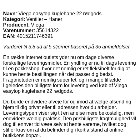
Navn:
Viega easytop kuglehane 22 rødgods
Kategori:
Ventiler – Haner
Producent:
Viega
Varenummer:
35614322
EAN:
4015211746391
Vurderet til
3.8
ud af 5 stjerner baseret på
35
anmeldelser
En række internet outlets yder nu om dage diverse
forskellige leveringsmidler. En yndling er nu til dags levering
til en pakkeshop, hvor det nemlig er ret fleksibelt for dig at
kunne hente bestillingen når det passer dig bedst.
Fragtmetoden er nemlig super let, og i mange tilfælde
ligeledes den billigste form for levering ved køb af Viega
easytop kuglehane 22 rødgods.
Du burde endvidere afveje for og imod at vælge afsending
hjem til dig privat eller til adressen hvor du arbejder.
Leveringstypen viser sig tit en anelse mere bekostelig, men
endvidere vældig praktisk. Den prisbilligste fragtmulighed vil
dog til enhver tid være selv at hente varerne, hvilket dog
stiller krav om at du befinder dig i kort afstand af online
butikkens bopæl.