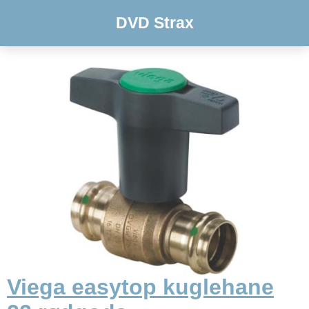
DVD Strax
Viega easytop kuglehane