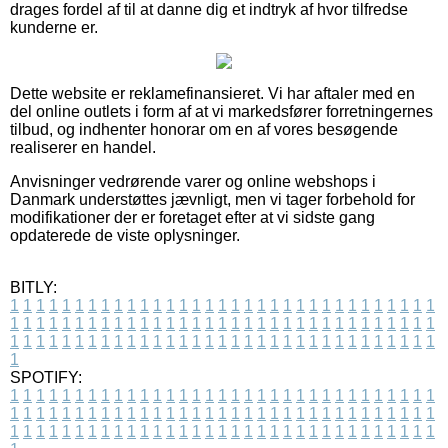
drages fordel af til at danne dig et indtryk af hvor tilfredse
kunderne er.
Dette website er reklamefinansieret. Vi har aftaler med en
del online outlets i form af at vi markedsfører forretningernes
tilbud, og indhenter honorar om en af vores besøgende
realiserer en handel.
Anvisninger vedrørende varer og online webshops i
Danmark understøttes jævnligt, men vi tager forbehold for
modifikationer der er foretaget efter at vi sidste gang
opdaterede de viste oplysninger.
BITLY:
1
1
1
1
1
1
1
1
1
1
1
1
1
1
1
1
1
1
1
1
1
1
1
1
1
1
1
1
1
1
1
1
1
1
1
1
1
1
1
1
1
1
1
1
1
1
1
1
1
1
1
1
1
1
1
1
1
1
1
1
1
1
1
1
1
1
1
1
1
1
1
1
1
1
1
1
1
1
1
1
1
1
1
1
1
1
1
1
1
1
1
1
1
1
1
1
1
1
1
1
SPOTIFY:
1
1
1
1
1
1
1
1
1
1
1
1
1
1
1
1
1
1
1
1
1
1
1
1
1
1
1
1
1
1
1
1
1
1
1
1
1
1
1
1
1
1
1
1
1
1
1
1
1
1
1
1
1
1
1
1
1
1
1
1
1
1
1
1
1
1
1
1
1
1
1
1
1
1
1
1
1
1
1
1
1
1
1
1
1
1
1
1
1
1
1
1
1
1
1
1
1
1
1