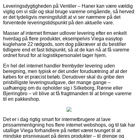
Leveringsdygtigheden på Ventiler – Haner kan være vældig
vigtig om vi står og skal bruge varerne omgående, så herved
er det tydeligvis meningsfuldt at vi ser nærmere på det
forventede leveringstidspunkt på den aktuelle vare.
Masser af internet firmaer udlover levering efter en enkelt
hverdag på flere produkter, eksempelvis Viega easytop
kuglehane 22 rødgods, som dog påkræver at du bestiller
tidligere end et fast tidspunkt, så at de kan nå at få varerne
ordnet forud for at logistikpersonalet tager hjem.
En hel del internet handler frembyder levering uden
beregning, men typisk er det under forudsætning af at der
købes for et præcist beløb. Derudover skal du gribe den
prisbilligste leveringsudgave, der mange gange –
uafhængig om du opholder sig i Silkeborg, Rønne eller
Bjerringbro – vil blive at få fragtmanden til at bringe varerne
til en pakkeshop.
Det er i dag rigtig smart for internetbrugere at lave
prissammenligning hos flere internet webshops, og til tak har
utallige Viega forhandlere på nettet været tvunget til at
mindske prisniveauet på deres produkter – til drenge og