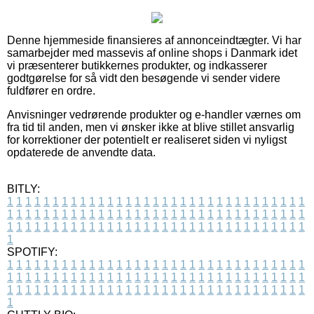
Denne hjemmeside finansieres af annonceindtægter. Vi har
samarbejder med massevis af online shops i Danmark idet
vi præsenterer butikkernes produkter, og indkasserer
godtgørelse for så vidt den besøgende vi sender videre
fuldfører en ordre.
Anvisninger vedrørende produkter og e-handler værnes om
fra tid til anden, men vi ønsker ikke at blive stillet ansvarlig
for korrektioner der potentielt er realiseret siden vi nyligst
opdaterede de anvendte data.
BITLY:
1
1
1
1
1
1
1
1
1
1
1
1
1
1
1
1
1
1
1
1
1
1
1
1
1
1
1
1
1
1
1
1
1
1
1
1
1
1
1
1
1
1
1
1
1
1
1
1
1
1
1
1
1
1
1
1
1
1
1
1
1
1
1
1
1
1
1
1
1
1
1
1
1
1
1
1
1
1
1
1
1
1
1
1
1
1
1
1
1
1
1
1
1
1
1
1
1
1
1
1
SPOTIFY:
1
1
1
1
1
1
1
1
1
1
1
1
1
1
1
1
1
1
1
1
1
1
1
1
1
1
1
1
1
1
1
1
1
1
1
1
1
1
1
1
1
1
1
1
1
1
1
1
1
1
1
1
1
1
1
1
1
1
1
1
1
1
1
1
1
1
1
1
1
1
1
1
1
1
1
1
1
1
1
1
1
1
1
1
1
1
1
1
1
1
1
1
1
1
1
1
1
1
1
1