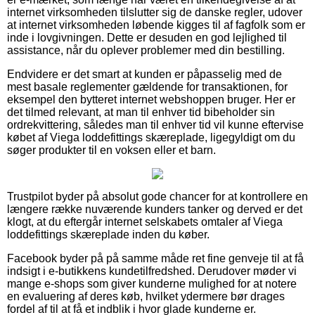
internet virksomheden tilslutter sig de danske regler, udover
at internet virksomheden løbende kigges til af fagfolk som er
inde i lovgivningen. Dette er desuden en god lejlighed til
assistance, når du oplever problemer med din bestilling.
Endvidere er det smart at kunden er påpasselig med de
mest basale reglementer gældende for transaktionen, for
eksempel den bytteret internet webshoppen bruger. Her er
det tilmed relevant, at man til enhver tid bibeholder sin
ordrekvittering, således man til enhver tid vil kunne eftervise
købet af Viega loddefittings skæreplade, ligegyldigt om du
søger produkter til en voksen eller et barn.
Trustpilot byder på absolut gode chancer for at kontrollere en
længere række nuværende kunders tanker og derved er det
klogt, at du eftergår internet selskabets omtaler af Viega
loddefittings skæreplade inden du køber.
Facebook byder på på samme måde ret fine genveje til at få
indsigt i e-butikkens kundetilfredshed. Derudover møder vi
mange e-shops som giver kunderne mulighed for at notere
en evaluering af deres køb, hvilket ydermere bør drages
fordel af til at få et indblik i hvor glade kunderne er.