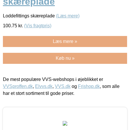
skæreplade
Loddefittings skæreplade
(Læs mere)
100.75
kr.
(Vis fragtpris)
Læs mere »
Køb nu »
De mest populære VVS-webshops i øjeblikket er
VVSproffen.dk
,
Elvvs.dk
,
VVS.dk
og
Frishop.dk
, som alle
har et stort sortiment til gode priser.