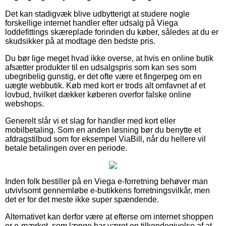
Det kan stadigvæk blive udbytterigt at studere nogle
forskellige internet handler efter udsalg på Viega
loddefittings skæreplade forinden du køber, således at du er
skudsikker på at modtage den bedste pris.
Du bør lige meget hvad ikke overse, at hvis en online butik
afsætter produkter til en udsalgspris som kan ses som
ubegribelig gunstig, er det ofte være et fingerpeg om en
uægte webbutik. Køb med kort er trods alt omfavnet af et
lovbud, hvilket dækker køberen overfor falske online
webshops.
Generelt slår vi et slag for handler med kort eller
mobilbetaling. Som en anden løsning bør du benytte et
afdragstilbud som for eksempel ViaBill, når du hellere vil
betale betalingen over en periode.
Inden folk bestiller på en Viega e-forretning behøver man
utvivlsomt gennemløbe e-butikkens forretningsvilkår, men
det er for det meste ikke super spændende.
Alternativet kan derfor være at efterse om internet shoppen
er e-mærket, som længe har været en tilkendegivelse af at