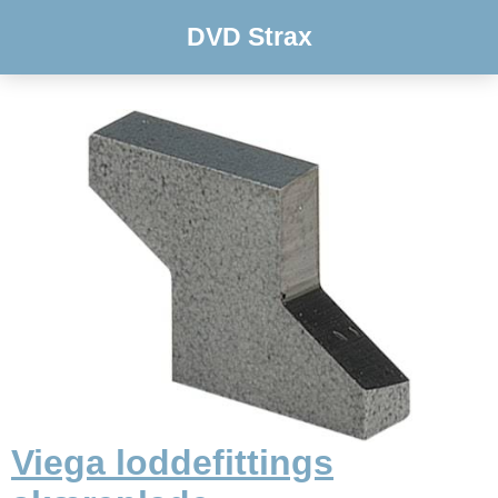
DVD Strax
Viega loddefittings