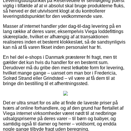
Leveringstidspunktet på Reservedele er selvfølgelig yderst
vigtig i tilfælde af at vi absolut skal bruge produkterne fluks,
så herved er det utvivlsomt klogt at du kontrollerer
leveringstidspunktet for den vedkommende vare.
Masser af internet handler yder dag-til-dag levering på en
lang række af deres varer, eksempelvis Viega loddefittings
skæreplade, hvilket er afhængig af at transaktionen
realiseres inden et bestemt klokkeslæt, så de sandsynligvis
kan nå at få varen fikset inden personalet har fri.
En hel del e-shops i Danmark præsterer fri fragt, men tit
gælder det kun hvis du handler for en bestemt sum.
Derudover må du gribe den mest letkøbte form for levering,
hvilket mange gange – uanset om man bor i Fredericia,
Solrød Strand eller Grindsted – vil være at få dem til at
bringe din bestilling til et afhentningssted.
Det er ultra smart for os alle at finde de laveste priser på
tværs af online forhandlere, og af den grund har flertallet af
Viega internet virksomheder været nødt til at nedbringe
udsalgspriserne på deres varer – til børn og babyer, og
samtidig også til damer og herrer – voldsomt, og endda
nogle gange tilbyde fragt uden beregning.