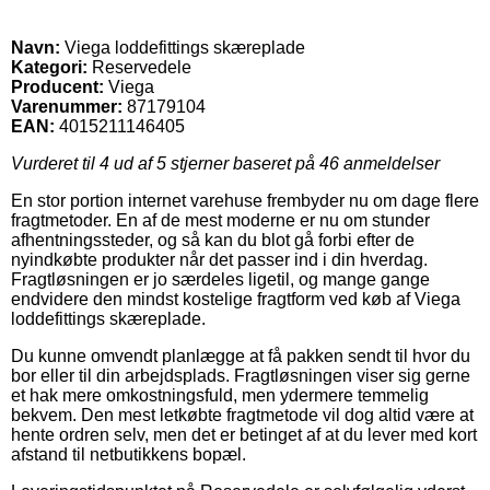
Navn:
Viega loddefittings skæreplade
Kategori:
Reservedele
Producent:
Viega
Varenummer:
87179104
EAN:
4015211146405
Vurderet til
4
ud af 5 stjerner baseret på
46
anmeldelser
En stor portion internet varehuse frembyder nu om dage flere
fragtmetoder. En af de mest moderne er nu om stunder
afhentningssteder, og så kan du blot gå forbi efter de
nyindkøbte produkter når det passer ind i din hverdag.
Fragtløsningen er jo særdeles ligetil, og mange gange
endvidere den mindst kostelige fragtform ved køb af Viega
loddefittings skæreplade.
Du kunne omvendt planlægge at få pakken sendt til hvor du
bor eller til din arbejdsplads. Fragtløsningen viser sig gerne
et hak mere omkostningsfuld, men ydermere temmelig
bekvem. Den mest letkøbte fragtmetode vil dog altid være at
hente ordren selv, men det er betinget af at du lever med kort
afstand til netbutikkens bopæl.