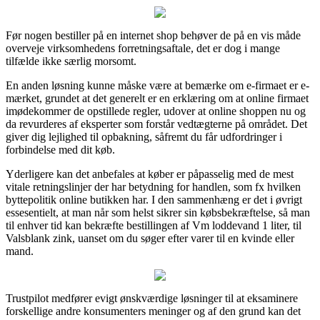
Før nogen bestiller på en internet shop behøver de på en vis måde
overveje virksomhedens forretningsaftale, det er dog i mange
tilfælde ikke særlig morsomt.
En anden løsning kunne måske være at bemærke om e-firmaet er e-
mærket, grundet at det generelt er en erklæring om at online firmaet
imødekommer de opstillede regler, udover at online shoppen nu og
da revurderes af eksperter som forstår vedtægterne på området. Det
giver dig lejlighed til opbakning, såfremt du får udfordringer i
forbindelse med dit køb.
Yderligere kan det anbefales at køber er påpasselig med de mest
vitale retningslinjer der har betydning for handlen, som fx hvilken
byttepolitik online butikken har. I den sammenhæng er det i øvrigt
essesentielt, at man når som helst sikrer sin købsbekræftelse, så man
til enhver tid kan bekræfte bestillingen af Vm loddevand 1 liter, til
Valsblank zink, uanset om du søger efter varer til en kvinde eller
mand.
Trustpilot medfører evigt ønskværdige løsninger til at eksaminere
forskellige andre konsumenters meninger og af den grund kan det