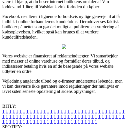
være til hjælp, at du beser internet butikkens omtaler af Vm
loddevand 1 liter, til Valsblank zink forinden du køber.
Facebook resulterer i lignende forholdsvis nyttige genveje til at få
indblik i online forhandlerens kundefokus. Derudover ses faktisk
butikker på nettet som gør det muligt at publicere en vurdering af
købsoplevelsen, hvilket også kan bruges til at vurdere
kundetilfredsheden.
Vores website er finansieret af reklameindtægter. Vi samarbejder
med masser af online varehuse og formidler deres tilbud, og
indkasserer betaling hvis en af de besøgende på vores website
udfører en ordre.
Vejledning angående tilbud og e-firmaer understøttes løbende, men
vi kan desværre ikke garantere imod reguleringer der muligvis er
lavet siden seneste opdatering af sidens oplysninger.
BITLY:
1
1
1
1
1
1
1
1
1
1
1
1
1
1
1
1
1
1
1
1
1
1
1
1
1
1
1
1
1
1
1
1
1
1
1
1
1
1
1
1
1
1
1
1
1
1
1
1
1
1
1
1
1
1
1
1
1
1
1
1
1
1
1
1
1
1
1
1
1
1
1
1
1
1
1
1
1
1
1
1
1
1
1
1
1
1
1
1
1
1
1
1
1
1
1
1
1
1
1
1
SPOTIFY: