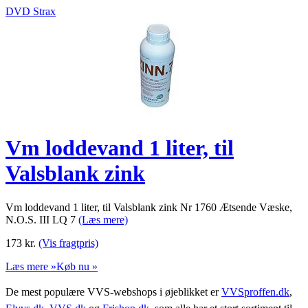
DVD Strax
Vm loddevand 1 liter, til
Valsblank zink
Vm loddevand 1 liter, til Valsblank zink Nr 1760 Ætsende Væske,
N.O.S. III LQ 7
(Læs mere)
173
kr.
(Vis fragtpris)
Læs mere »
Køb nu »
De mest populære VVS-webshops i øjeblikket er
VVSproffen.dk
,