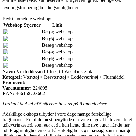
sortimentstørrelse, kundeservice, brugervenlighed, betingelser,
leveringsformer og betalingsmuligheder.
Bedst anmeldte webshops
Webshop
Stjerner
Link
Besøg webshop
Besøg webshop
Besøg webshop
Besøg webshop
Besøg webshop
Besøg webshop
Navn:
Vm loddevand 1 liter, til Valsblank zink
Kategori:
Værktøj > Rørværktøj > Loddeværktøj > Flusmiddel
Producent:
Varenummer:
224895
EAN:
3661587236021
Vurderet til
4
ud af 5 stjerner baseret på
8
anmeldelser
Adskillige e-shops tilbyder i vore dage mange forskellige
fragtformer. En af de mest benyttede er i vore dage at få leveret til et
udleveringssted, som gør at du kan hente dine nye varer når du har
tid. Fragtmuligheden er altså virkelig hensigtsmæssig, samt i mange
tilfælde endvidere den billigste leveringsløsning ved køb af Vm