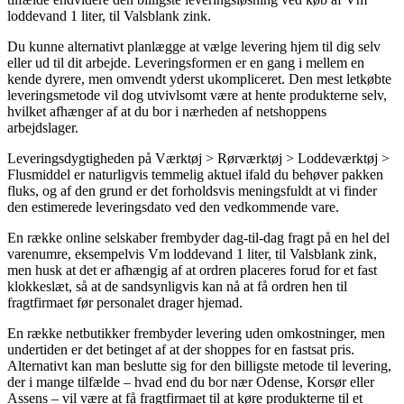
loddevand 1 liter, til Valsblank zink.
Du kunne alternativt planlægge at vælge levering hjem til dig selv
eller ud til dit arbejde. Leveringsformen er en gang i mellem en
kende dyrere, men omvendt yderst ukompliceret. Den mest letkøbte
leveringsmetode vil dog utvivlsomt være at hente produkterne selv,
hvilket afhænger af at du bor i nærheden af netshoppens
arbejdslager.
Leveringsdygtigheden på Værktøj > Rørværktøj > Loddeværktøj >
Flusmiddel er naturligvis temmelig aktuel ifald du behøver pakken
fluks, og af den grund er det forholdsvis meningsfuldt at vi finder
den estimerede leveringsdato ved den vedkommende vare.
En række online selskaber frembyder dag-til-dag fragt på en hel del
varenumre, eksempelvis Vm loddevand 1 liter, til Valsblank zink,
men husk at det er afhængig af at ordren placeres forud for et fast
klokkeslæt, så at de sandsynligvis kan nå at få ordren hen til
fragtfirmaet før personalet drager hjemad.
En række netbutikker frembyder levering uden omkostninger, men
undertiden er det betinget af at der shoppes for en fastsat pris.
Alternativt kan man beslutte sig for den billigste metode til levering,
der i mange tilfælde – hvad end du bor nær Odense, Korsør eller
Assens – vil være at få fragtfirmaet til at køre produkterne til et