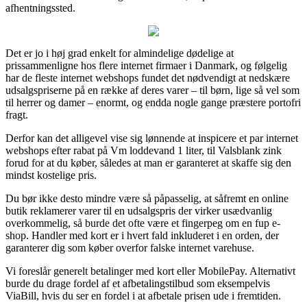
afhentningssted.
Det er jo i høj grad enkelt for almindelige dødelige at
prissammenligne hos flere internet firmaer i Danmark, og følgelig
har de fleste internet webshops fundet det nødvendigt at nedskære
udsalgspriserne på en række af deres varer – til børn, lige så vel som
til herrer og damer – enormt, og endda nogle gange præstere portofri
fragt.
Derfor kan det alligevel vise sig lønnende at inspicere et par internet
webshops efter rabat på Vm loddevand 1 liter, til Valsblank zink
forud for at du køber, således at man er garanteret at skaffe sig den
mindst kostelige pris.
Du bør ikke desto mindre være så påpasselig, at såfremt en online
butik reklamerer varer til en udsalgspris der virker usædvanlig
overkommelig, så burde det ofte være et fingerpeg om en fup e-
shop. Handler med kort er i hvert fald inkluderet i en orden, der
garanterer dig som køber overfor falske internet varehuse.
Vi foreslår generelt betalinger med kort eller MobilePay. Alternativt
burde du drage fordel af et afbetalingstilbud som eksempelvis
ViaBill, hvis du ser en fordel i at afbetale prisen ude i fremtiden.