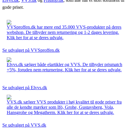
Elvvs.dk
,
VVS.dk
og
Frishop.dk
, som alle har et stort sortiment til
gode priser.
VVSproffen.dk har mere end 35.000 VVS-produkter på deres
webshop. De tilbyder nem returnering og 1-2 dages levering.
Klik her for at se deres udvalg.
Se udvalget på VVSproffen.dk
Elvvs.dk sælger både elartikler og VVS. De tilbyder prismatch
+5%, foruden nem returnering. Klik her for at se deres udvalg.
Se udvalget på Elvvs.dk
VVS.dk sælger VVS produkter i høj kvalitet til gode priser fra
alle de kendte mærker som Ifö, Grohe, Gustavsberg, Vola,
Hansgrohe og Megatherm. Klik her for at se deres udvalg.
Se udvalget på VVS.dk