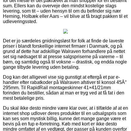
for det meste er det påkrævet at man shopper for en bestemt
sum. Ellers kan du overveje den mindst kostelige slags
levering, som tit – uden hensyn til om du befinder sig nær
Herning, Holbæk eller Aars – vil blive at få bragt pakken til et
udleveringssted.
Det er jo særdeles gnidningsløst for folk at finde de laveste
priser i blandt forskellige internet firmaer i Danmark, og på
grund af dette har adskillige Walraven forhandlere på nettet
set sig nødsaget til at presse salgspriserne på varerne – til
børn, og samtidig også til voksne – drastisk, og endda nogle
gange tilbyde levering uden betaling.
Dog kan det alligevel vise sig gunstigt at eftergå et par e-
handler efter rabatkoder på Walraven afstiver til konsol 45Â°
295mm. Til RapidRail montageskinner 41×41/21mm
forinden du bestiller, sådan at man er tryg ved at få fat i den
mest betalelige pris.
Du skal ikke desto mindre være klar over, at i tilfælde af at en
internet shop udlover deres produkter til en udsalgspris som
kan ses som mystisk billig, kunne det mange gange være et
bevis på en fup e-forretning. Køb med kort er ikke desto
mindre omfattet af en vedtægt, der passer på kunden overfor