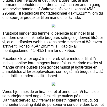
bruger. I den relation er det tillige afgørende, at man
permanent beholder sin ordremail, så man en anden gang
kan bevise handlen af Walraven afstiver til konsol 45Â°
295mm. Til RapidRail montageskinner 41×41/21mm, om du
efterspørger produkter til en mand eller kvinde.
Trustpilot bringer dig temmelig belejlige løsninger til at
sondere diverse aktuelle brugeres ratings og derved tilråder
vi, at du udforsker webbutikkens bedømmelser af Walraven
afstiver til konsol 45Â° 295mm. Til RapidRail
montageskinner 41×41/21mm før du køber.
Facebook leverer også immervæk sikre metoder til at få
indsigt i online forretningens kundefokus. Herinde møder vi
mange online outlets som gør det muligt at udfærdige en
anmeldelse af købsoplevelsen, som også må bruges til at få
et indblik i kundernes tilfredshed.
Vores hjemmeside er finansieret af annoncer. Vi har faste
samarbejder med nogle forskellige outlets på nettet i
Danmark derved at vi fremviser forretningernes tilbud, og
indhenter betaling ifald de personer vi sender videre laver et