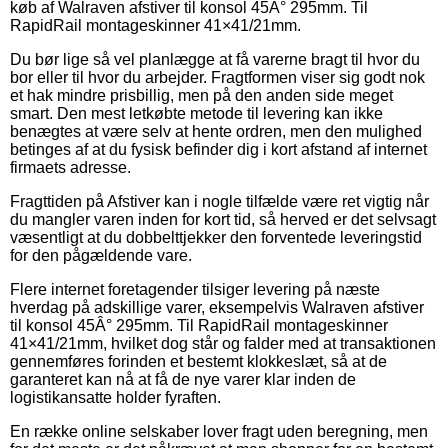
køb af Walraven afstiver til konsol 45Â° 295mm. Til
RapidRail montageskinner 41×41/21mm.
Du bør lige så vel planlægge at få varerne bragt til hvor du
bor eller til hvor du arbejder. Fragtformen viser sig godt nok
et hak mindre prisbillig, men på den anden side meget
smart. Den mest letkøbte metode til levering kan ikke
benægtes at være selv at hente ordren, men den mulighed
betinges af at du fysisk befinder dig i kort afstand af internet
firmaets adresse.
Fragttiden på Afstiver kan i nogle tilfælde være ret vigtig når
du mangler varen inden for kort tid, så herved er det selvsagt
væsentligt at du dobbelttjekker den forventede leveringstid
for den pågældende vare.
Flere internet foretagender tilsiger levering på næste
hverdag på adskillige varer, eksempelvis Walraven afstiver
til konsol 45Â° 295mm. Til RapidRail montageskinner
41×41/21mm, hvilket dog står og falder med at transaktionen
gennemføres forinden et bestemt klokkeslæt, så at de
garanteret kan nå at få de nye varer klar inden de
logistikansatte holder fyraften.
En række online selskaber lover fragt uden beregning, men