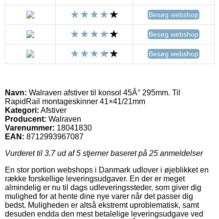
Besøg webshop
Besøg webshop
Besøg webshop
Navn:
Walraven afstiver til konsol 45Â° 295mm. Til
RapidRail montageskinner 41×41/21mm
Kategori:
Afstiver
Producent:
Walraven
Varenummer:
18041830
EAN:
8712993967087
Vurderet til
3.7
ud af 5 stjerner baseret på
25
anmeldelser
En stor portion webshops i Danmark udlover i øjeblikket en
række forskellige leveringsudgaver. En der er meget
almindelig er nu til dags udleveringssteder, som giver dig
mulighed for at hente dine nye varer når det passer dig
bedst. Muligheden er altså ekstremt uproblematisk, samt
desuden endda den mest betalelige leveringsudgave ved