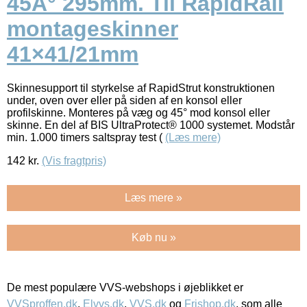
45Â° 295mm. Til RapidRail
montageskinner
41×41/21mm
Skinnesupport til styrkelse af RapidStrut konstruktionen
under, oven over eller på siden af en konsol eller
profilskinne. Monteres på væg og 45° mod konsol eller
skinne. En del af BIS UltraProtect® 1000 systemet. Modstår
min. 1.000 timers saltspray test (
(Læs mere)
142
kr.
(Vis fragtpris)
Læs mere »
Køb nu »
De mest populære VVS-webshops i øjeblikket er
VVSproffen.dk
,
Elvvs.dk
,
VVS.dk
og
Frishop.dk
, som alle