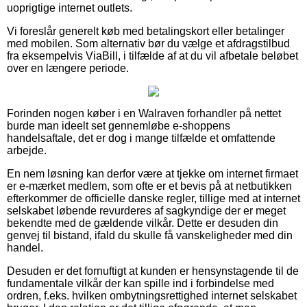
uoprigtige internet outlets.
Vi foreslår generelt køb med betalingskort eller betalinger
med mobilen. Som alternativ bør du vælge et afdragstilbud
fra eksempelvis ViaBill, i tilfælde af at du vil afbetale beløbet
over en længere periode.
Forinden nogen køber i en Walraven forhandler på nettet
burde man ideelt set gennemløbe e-shoppens
handelsaftale, det er dog i mange tilfælde et omfattende
arbejde.
En nem løsning kan derfor være at tjekke om internet firmaet
er e-mærket medlem, som ofte er et bevis på at netbutikken
efterkommer de officielle danske regler, tillige med at internet
selskabet løbende revurderes af sagkyndige der er meget
bekendte med de gældende vilkår. Dette er desuden din
genvej til bistand, ifald du skulle få vanskeligheder med din
handel.
Desuden er det fornuftigt at kunden er hensynstagende til de
fundamentale vilkår der kan spille ind i forbindelse med
ordren, f.eks. hvilken ombytningsrettighed internet selskabet