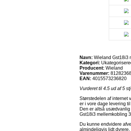
Navn:
Wieland Gst18i3 m
Kategori:
Ukategorisere
Producent:
Wieland
Varenummer:
8128236
EAN:
4015573236820
Vurderet til
4.5
ud af 5 st
Størstedelen af internet 
er i vore dage levering ti
Den er altså usædvanlig
Gst18i3 mellemkobling 3p
Du kunne endvidere afveje 
almindeligvis lidt dyrere