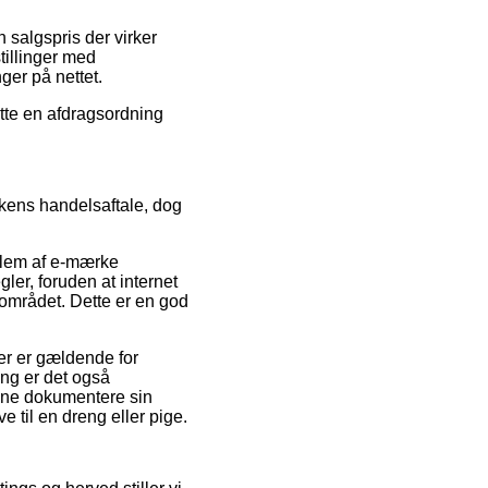
n salgspris der virker
tillinger med
nger på nettet.
tte en afdragsordning
kkens handelsaftale, dog
dlem af e-mærke
er, foruden at internet
området. Dette er en god
er er gældende for
æng er det også
unne dokumentere sin
 til en dreng eller pige.