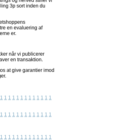
ings og herved stiller vi
ling 3p sort inden du
 netshoppens
tre en evaluering af
erne er.
er når vi publicerer
aver en transaktion.
os at give garantier imod
er.
1
1
1
1
1
1
1
1
1
1
1
1
1
1
1
1
1
1
1
1
1
1
1
1
1
1
1
1
1
1
1
1
1
1
1
1
1
1
1