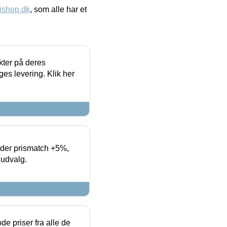
ishop.dk
, som alle har et
ter på deres
es levering. Klik her
yder prismatch +5%,
 udvalg.
de priser fra alle de