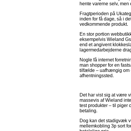
hente varerne selv, men 
Fragtperioden på Ukatego
inden for få dage, så i d
vedkommende produkt.
En stor portion webbutik
eksempelvis Wieland Gst18
end et angivent klokkeslæ
lagermedarbejderne dra
Nogle få internet forretn
man shopper for en fastsa
tilfælde – uafhængig om d
afhentningssted.
Det har vist sig at være 
massevis af Wieland inter
test produkter – til pige
betaling.
Dog kan det stadigvæk vi
mellemkobling 3p sort for