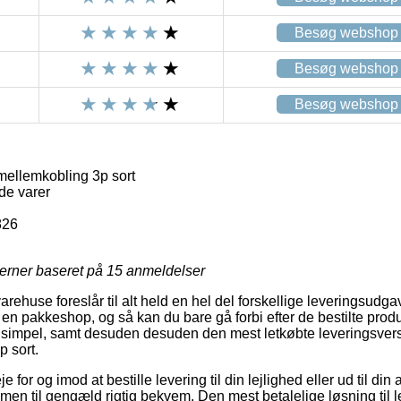
Besøg webshop
Besøg webshop
Besøg webshop
ellemkobling 3p sort
de varer
826
jerner baseret på
15
anmeldelser
varehuse foreslår til alt held en hel del forskellige leveringsud
l en pakkeshop, og så kan du bare gå forbi efter de bestilte produkt
 simpel, samt desuden desuden den mest letkøbte leveringsver
 sort.
for og imod at bestille levering til din lejlighed eller ud til di
, men til gengæld rigtig bekvem. Den mest betalelige løsning til 