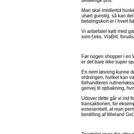
betalelige pris.
Man skal imidlertid huske 
uhørt gunstig, så kan det
betalingskort er i hvert f
Vi anbefaler køb med gæn
som f.eks. ViaBill, foruds
Før nogen shopper i en W
er det bare ikke super 
En nem løsning kunne de
ordningen, hvilket kan v
forhandleren rutinemæssi
genvej til opbakning, hv
Udover dette går vi ind 
transaktionen, for eksem
essesentielt, at man per
bestilling af Wieland Gst