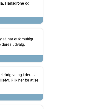
la, Hansgrohe og
så har et fornuftigt
se deres udvalg.
el rådgivning i deres
efyr. Klik her for at se