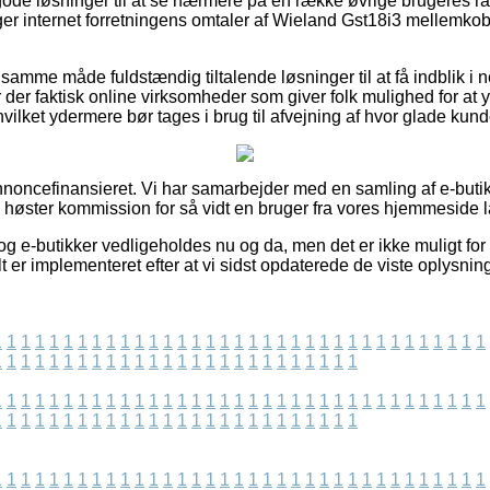
a gode løsninger til at se nærmere på en række øvrige brugeres rat
øger internet forretningens omtaler af Wieland Gst18i3 mellemkob
samme måde fuldstændig tiltalende løsninger til at få indblik i
der faktisk online virksomheder som giver folk mulighed for at y
ilket ydermere bør tages i brug til afvejning af hvor glade kund
ncefinansieret. Vi har samarbejder med en samling af e-butikk
g høster kommission for så vidt en bruger fra vores hjemmeside l
g e-butikker vedligeholdes nu og da, men det er ikke muligt for 
t er implementeret efter at vi sidst opdaterede de viste oplysning
1
1
1
1
1
1
1
1
1
1
1
1
1
1
1
1
1
1
1
1
1
1
1
1
1
1
1
1
1
1
1
1
1
1
1
1
1
1
1
1
1
1
1
1
1
1
1
1
1
1
1
1
1
1
1
1
1
1
1
1
1
1
1
1
1
1
1
1
1
1
1
1
1
1
1
1
1
1
1
1
1
1
1
1
1
1
1
1
1
1
1
1
1
1
1
1
1
1
1
1
1
1
1
1
1
1
1
1
1
1
1
1
1
1
1
1
1
1
1
1
1
1
1
1
1
1
1
1
1
1
1
1
1
1
1
1
1
1
1
1
1
1
1
1
1
1
1
1
1
1
1
1
1
1
1
1
1