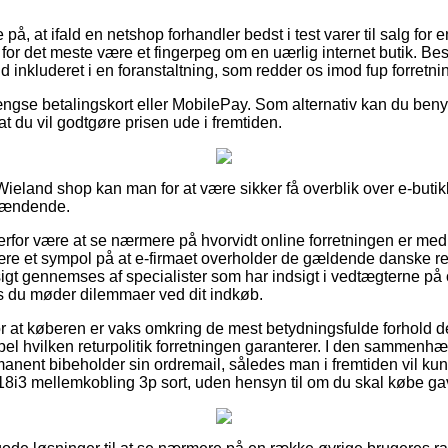
på, at ifald en netshop forhandler bedst i test varer til salg for e
 for det meste være et fingerpeg om en uærlig internet butik. Bes
ald inkluderet i en foranstaltning, som redder os imod fup forretni
gse betalingskort eller MobilePay. Som alternativ kan du beny
at du vil godtgøre prisen ude i fremtiden.
ieland shop kan man for at være sikker få overblik over e-buti
spændende.
rfor være at se nærmere på hvorvidt online forretningen er me
ære et sympol på at e-firmaet overholder de gældende danske regl
gt gennemses af specialister som har indsigt i vedtægterne på 
is du møder dilemmaer ved dit indkøb.
for at køberen er vaks omkring de mest betydningsfulde forhold d
pel hvilken returpolitik forretningen garanterer. I den sammenh
manent bibeholder sin ordremail, således man i fremtiden vil k
18i3 mellemkobling 3p sort, uden hensyn til om du skal købe gave