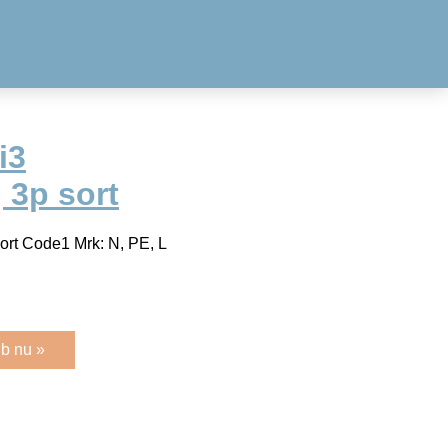
i3
 3p sort
ort Code1 Mrk: N, PE, L
b nu »