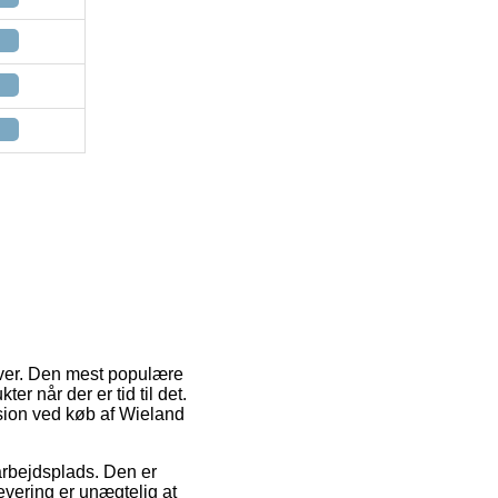
gaver. Den mest populære
er når der er tid til det.
sion ved køb af Wieland
n arbejdsplads. Den er
levering er unægtelig at