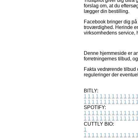
Trustpilot giver dig ultr
forslag om, at du efters
lægger din bestilling.
Facebook bringer dig på 
troværdighed. Herinde er 
virksomhedens service, hv
Denne hjemmeside er anno
forretningernes tilbud, o
Fakta vedrørende tilbud o
reguleringer der eventuel
BITLY:
1
1
1
1
1
1
1
1
1
1
1
1
1
1
1
1
1
1
1
1
1
1
1
1
1
1
SPOTIFY:
1
1
1
1
1
1
1
1
1
1
1
1
1
1
1
1
1
1
1
1
1
1
1
1
1
1
CUTTLY BIO:
1
1
1
1
1
1
1
1
1
1
1
1
1
1