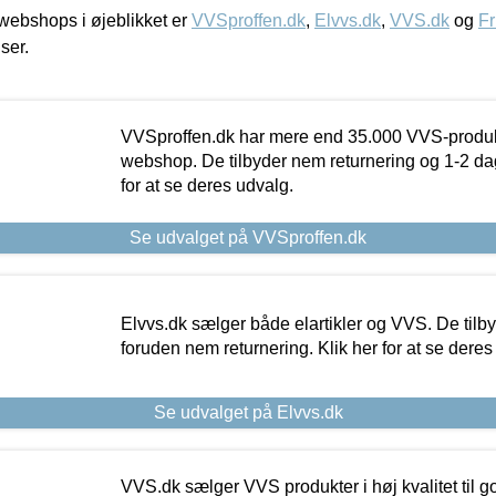
ebshops i øjeblikket er
VVSproffen.dk
,
Elvvs.dk
,
VVS.dk
og
Fr
iser.
VVSproffen.dk har mere end 35.000 VVS-produk
webshop. De tilbyder nem returnering og 1-2 dag
for at se deres udvalg.
Se udvalget på VVSproffen.dk
Elvvs.dk sælger både elartikler og VVS. De tilb
foruden nem returnering. Klik her for at se deres
Se udvalget på Elvvs.dk
VVS.dk sælger VVS produkter i høj kvalitet til go