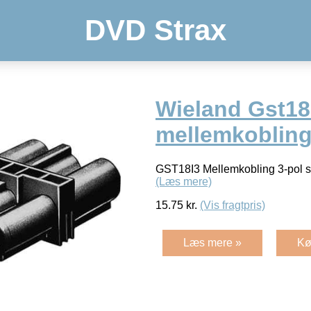
DVD Strax
Wieland Gst18
mellemkobling
GST18I3 Mellemkobling 3-pol s
(Læs mere)
15.75
kr.
(Vis fragtpris)
Læs mere »
Kø