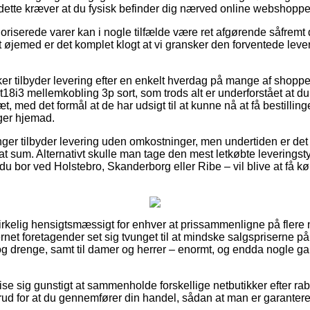
dette kræver at du fysisk befinder dig nærved online webshopp
riserede varer kan i nogle tilfælde være ret afgørende såfremt
et øjemed er det komplet klogt at vi gransker den forventede leve
ker tilbyder levering efter en enkelt hverdag på mange af shop
i3 mellemkobling 3p sort, som trods alt er underforstået at du nå
t, med det formål at de har udsigt til at kunne nå at få bestillin
ger hjemad.
inger tilbyder levering uden omkostninger, men undertiden er det
t sum. Alternativt skulle man tage den mest letkøbte leveringst
u bor ved Holstebro, Skanderborg eller Ribe – vil blive at få kør
virkelig hensigtsmæssigt for enhver at prissammenligne på flere ne
net foretagender set sig tvunget til at mindske salgspriserne på
r og drenge, samt til damer og herrer – enormt, og endda nogle g
se sig gunstigt at sammenholde forskellige netbutikker efter ra
ud for at du gennemfører din handel, sådan at man er garanteret 