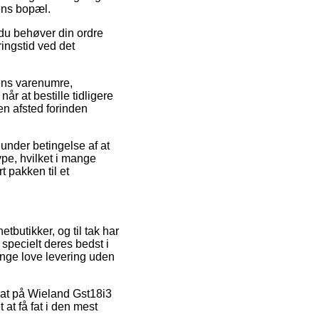
ens bopæl.
 du behøver din ordre
ringstid ved det
pens varenumre,
r at bestille tidligere
gen afsted forinden
 under betingelse af at
ype, hvilket i mange
t pakken til et
tbutikker, og til tak har
 specielt deres bedst i
ange love levering uden
bat på Wieland Gst18i3
at få fat i den mest